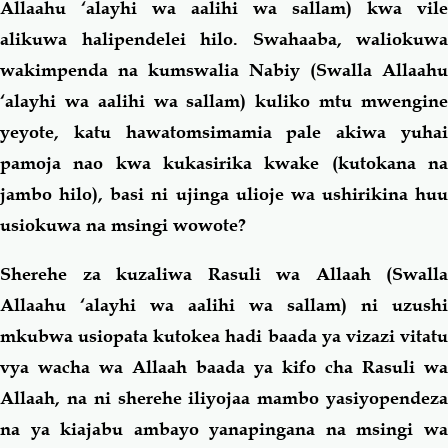
Allaahu ‘alayhi wa aalihi wa sallam) kwa vile
alikuwa halipendelei hilo. Swahaaba, waliokuwa
wakimpenda na kumswalia Nabiy (Swalla Allaahu
‘alayhi wa aalihi wa sallam) kuliko mtu mwengine
yeyote, katu hawatomsimamia pale akiwa yuhai
pamoja nao kwa kukasirika kwake (kutokana na
jambo hilo), basi ni ujinga ulioje wa ushirikina huu
usiokuwa na msingi wowote?
Sherehe za kuzaliwa Rasuli wa Allaah (Swalla
Allaahu ‘alayhi wa aalihi wa sallam) ni uzushi
mkubwa usiopata kutokea hadi baada ya vizazi vitatu
vya wacha wa Allaah baada ya kifo cha Rasuli wa
Allaah, na ni sherehe iliyojaa mambo yasiyopendeza
na ya kiajabu ambayo yanapingana na msingi wa