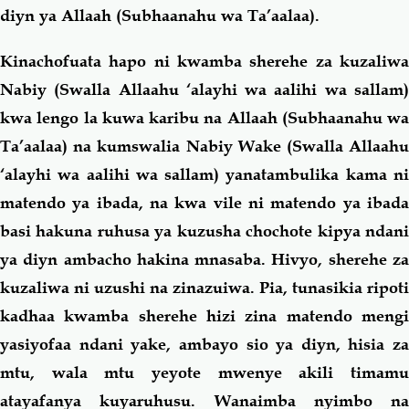
diyn ya Allaah (Subhaanahu wa Ta’aalaa).
Kinachofuata hapo ni kwamba sherehe za kuzaliwa
Nabiy (Swalla Allaahu ‘alayhi wa aalihi wa sallam)
kwa lengo la kuwa karibu na Allaah (Subhaanahu wa
Ta’aalaa) na kumswalia Nabiy Wake (Swalla Allaahu
‘alayhi wa aalihi wa sallam) yanatambulika kama ni
matendo ya ibada, na kwa vile ni matendo ya ibada
basi hakuna ruhusa ya kuzusha chochote kipya ndani
ya diyn ambacho hakina mnasaba. Hivyo, sherehe za
kuzaliwa ni uzushi na zinazuiwa. Pia, tunasikia ripoti
kadhaa kwamba sherehe hizi zina matendo mengi
yasiyofaa ndani yake, ambayo sio ya diyn, hisia za
mtu, wala mtu yeyote mwenye akili timamu
atayafanya kuyaruhusu. Wanaimba nyimbo na