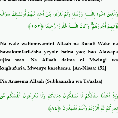
وَالَّذِينَ آمَنُوا بِاللَّـهِ وَرُسُلِهِ وَلَمْ يُفَرِّقُوا بَيْنَ أَحَدٍ مِّنْهُمْ أُولَـٰئِكَ سَوْفَ
﴿١٥٢﴾
وَكَانَ اللَّـهُ غَفُورًا رَّحِيمًا
ۗ
يُؤْتِيهِمْ أُجُورَهُمْ
Na wale waliomwamini Allaah na
Rusuli W
ake na
hawakumfarikisha yeyote baina yao; hao Atawapa
ujira wao. Na Allaah daima ni Mwingi wa
kughufuria, Mwenye kurehemu
.
[An-Nisaa: 152]
Pia Anasema Allaah (Subhaanahu wa Ta'aalaa)
وَإِذْ أَخَذْنَا مِيثَاقَكُمْ لَا تَسْفِكُونَ دِمَاءَكُمْ وَلَا تُخْرِجُونَ أَنفُسَكُم مِّن
دِيَارِكُمْ ثُمَّ أَقْرَرْتُمْ وَأَنتُمْ تَشْهَدُونَ ﴿٨٤﴾