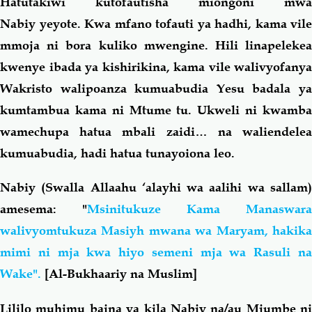
Hatutakiwi kutofautisha miongoni mwa
Nabiy yeyote. Kwa mfano tofauti ya hadhi, kama vile
mmoja ni bora kuliko mwengine. Hili linapelekea
kwenye ibada ya kishirikina, kama vile walivyofanya
Wakristo walipoanza kumuabudia Yesu badala ya
kumtambua kama ni Mtume tu. Ukweli ni kwamba
wamechupa hatua mbali zaidi… na waliendelea
kumuabudia, hadi hatua tunayoiona leo.
Nabiy (Swalla Allaahu ‘alayhi wa aalihi wa sallam)
amesema: "
Msinitukuze Kama Manaswara
walivyomtukuza Masiyh mwana wa Maryam, hakika
mimi ni mja kwa hiyo semeni mja wa Rasuli na
Wake".
[Al-Bukhaariy na Muslim]
Lililo muhimu baina ya kila Nabiy na/au Mjumbe ni