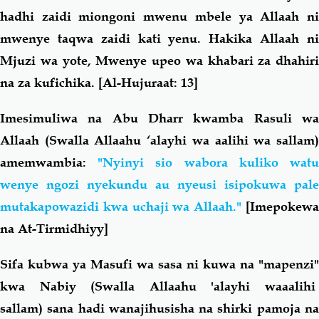
hadhi zaidi miongoni mwenu mbele ya Allaah ni
mwenye taqwa zaidi kati yenu. Hakika Allaah ni
Mjuzi wa yote, Mwenye upeo wa khabari za dhahiri
na za kufichika.
[Al-Hujuraat: 13]
Imesimuliwa na Abu Dharr kwamba Rasuli wa
Allaah (Swalla Allaahu ‘alayhi wa aalihi wa sallam)
amemwambia:
"Nyinyi sio wabora kuliko wat
wenye ngozi nyekundu au nyeusi isipokuwa pale
mutakapowazidi kwa uchaji wa Allaah."
[Imepokewa
na At-Tirmidhiyy]
Sifa kubwa ya Masufi wa sasa ni kuwa na "mapenzi"
kwa Nabiy (Swalla Allaahu 'alayhi waaalihi
sallam) sana hadi wanajihusisha na shirki pamoja na