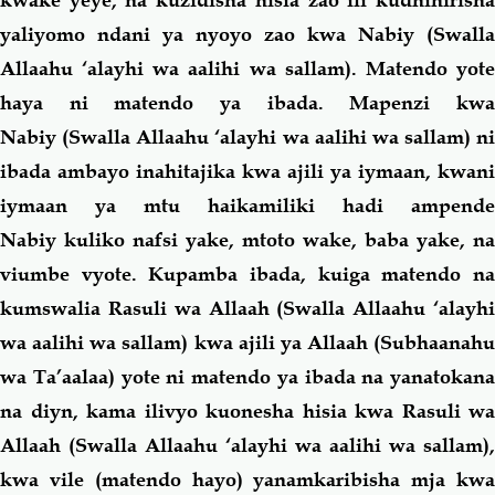
yaliyomo ndani ya nyoyo zao kwa Nabiy (Swalla
Allaahu ‘alayhi wa aalihi wa sallam). Matendo yote
haya ni matendo ya ibada. Mapenzi kwa
Nabiy (Swalla Allaahu ‘alayhi wa aalihi wa sallam) ni
ibada ambayo inahitajika kwa ajili ya iymaan, kwani
iymaan ya mtu haikamiliki hadi ampende
Nabiy kuliko nafsi yake, mtoto wake, baba yake, na
viumbe vyote. Kupamba ibada, kuiga matendo na
kumswalia Rasuli wa Allaah (Swalla Allaahu ‘alayhi
wa aalihi wa sallam) kwa ajili ya Allaah (Subhaanahu
wa Ta’aalaa) yote ni matendo ya ibada na yanatokana
na diyn, kama ilivyo kuonesha hisia kwa Rasuli wa
Allaah (Swalla Allaahu ‘alayhi wa aalihi wa sallam),
kwa vile (matendo hayo) yanamkaribisha mja kwa