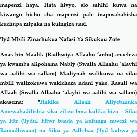
mapenzi haya. Hata hivyo, sio sahihi kuwa na
kiwango hicho cha mapenzi pale inaposababisha
kuchupa mipaka na kuingiza uasi.
'Iyd Mbili Zinachukua Nafasi Ya Sikukuu Zote
Anas bin Maalik (Radhwiya Allaahu ‘anhu) anaeleza
ya kwamba alipohama Nabiy (Swalla Allaahu ‘alayhi
wa aalihi wa sallam) Madiynah walikuwa na siku
mbili walizokuwa wakicheza ndani yake. Rasuli wa
Allaah (Swalla Allaahu ‘alayhi wa aalihi wa sallam)
akasema: "
Hakika Allaah Aliyetukuk
Amewabadilishia siku zilizo bora kuliko hizo – Siku
ya Fitr ('Iydul Fitwr baada ya kufunga mwezi wa
Ramadhwaan) na Siku ya Adh-haa ('Iyd kubwa ya