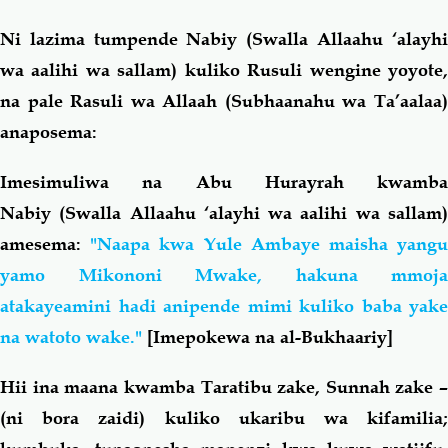
Ni lazima tumpende Nabiy (Swalla Allaahu ‘alayhi
wa aalihi wa sallam) kuliko Rusuli wengine yoyote,
na pale Rasuli wa Allaah (Subhaanahu wa Ta’aalaa)
anaposema:
Imesimuliwa na Abu Hurayrah kwamba
Nabiy (Swalla Allaahu ‘alayhi wa aalihi wa sallam)
amesema:
"Naapa kwa Yule Ambaye maisha yang
yamo Mikononi Mwake, hakuna mmoja
atakayeamini hadi anipende mimi kuliko baba yake
na watoto wake."
[Imepokewa na al-Bukhaariy]
Hii ina maana kwamba Taratibu zake, Sunnah zake –
(ni bora zaidi) kuliko ukaribu wa kifamilia;