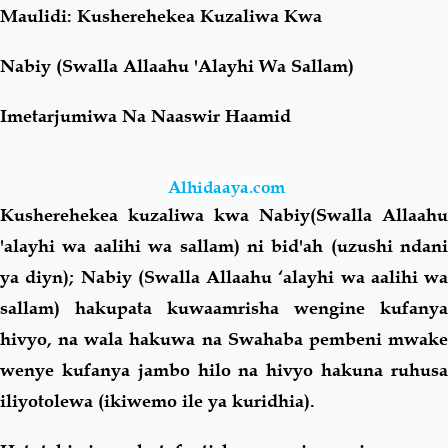
Maulidi: Kusherehekea Kuzaliwa Kwa
Salaf Wa Ummah
Firaq-Makundi
Nabiy (Swalla Allaahu 'Alayhi Wa Sallam)
Fiqh-Ibaadah
Duaa-Adhkaar
Imetarjumiwa Na Naaswir Haamid
Fataawa Za Ulamaa
Kauli Za Salaf
Alhidaaya.com
Kusherehekea kuzaliwa kwa Nabiy(Swalla Allaahu
Akhlaaq-Aadaab
Raqaaiq
'alayhi wa aalihi wa sallam) ni bid'ah (uzushi ndani
ya diyn); Nabiy (Swalla Allaahu ‘alayhi wa aalihi wa
Familia-Jamii
Maswali-Majibu
sallam) hakupata kuwaamrisha wengine kufanya
hivyo, na wala hakuwa na Swahaba pembeni mwake
Chemsha Bongo
Vitabu
wenye kufanya jambo hilo na hivyo hakuna ruhusa
iliyotolewa (ikiwemo ile ya kuridhia).
Mapishi