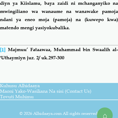
diyn ya Kiislamu, baya zaidi ni mchanganyiko na
mwingiliano wa wanaume na wanawake pamoja
ndani ya eneo moja (pamoja) na (kuwepo kwa)
matendo mengi yasiyokubalika.
[1]
Majmuu’ Fataawaa, Muhammad bin Swaalih al-
'Uthaymiyn juz. 2/ uk.297-300
Kuhusu Alhidaaya
Maoni Yako-Wasiliana Na sisi (Contact Us)
Tovuti Muhimu
© 2026 Alhidaaya.com All rights reserved.
⌂