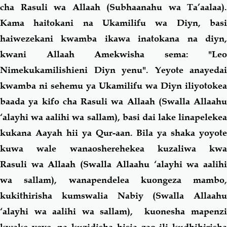
cha Rasuli wa Allaah (Subhaanahu wa Ta’aalaa).
Kama haitokani na Ukamilifu wa Diyn, basi
haiwezekani kwamba ikawa inatokana na diyn,
kwani Allaah Amekwisha sema:
"Leo
Nimekukamilishieni Diyn yenu".
Yeyote anayedai
kwamba ni sehemu ya Ukamilifu wa Diyn iliyotokea
baada ya kifo cha Rasuli wa Allaah (Swalla Allaahu
‘alayhi wa aalihi wa sallam), basi dai lake linapelekea
kukana Aayah hii ya Qur-aan. Bila ya shaka yoyote
kuwa wale wanaosherehekea kuzaliwa kwa
Rasuli wa Allaah (Swalla Allaahu ‘alayhi wa aalihi
wa sallam), wanapendelea kuongeza mambo,
kukithirisha kumswalia Nabiy (Swalla Allaahu
‘alayhi wa aalihi wa sallam), kuonesha mapenzi
kwake yeye, na kuzidisha hisia zao ili kudhihirisha