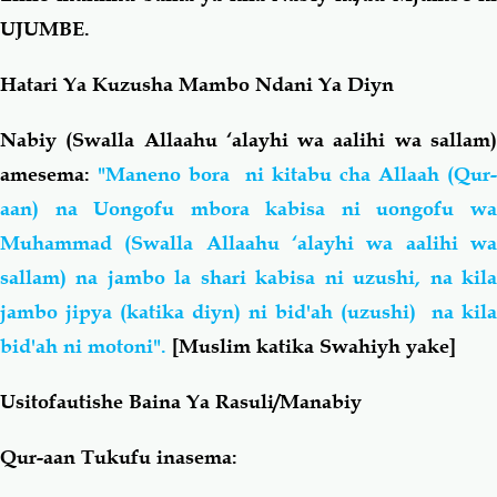
UJUMBE
.
Hatari Ya Kuzusha Mambo Ndani Ya Diyn
Nabiy (Swalla Allaahu ‘alayhi wa aalihi wa sallam)
amesema:
"Maneno bora ni kitabu cha Allaah (Qur-
aan) na Uongofu mbora kabisa ni uongofu wa
Muhammad (Swalla Allaahu ‘alayhi wa aalihi wa
sallam) na jambo la shari kabisa ni uzushi, na kila
jambo jipya (katika diyn) ni bid'ah (uzushi) na kila
bid'ah ni motoni".
[Muslim katika Swahiyh yake]
Usitofautishe Baina Ya Rasuli/Manabiy
Qur-aan Tukufu inasema: