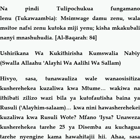
Na pindi Tulipochukua
fungamano
lenu (Tukawaambia): Msimwage damu zenu, wala
msitoe nafsi zenu kutoka miji yenu; kisha mkakubali
nanyi mnashuhudia.
[Al-Baqarah: 84]
Ushirikana Wa Kukithirisha Kumswalia Nabiy
(Swalla Allaahu 'Alayhi Wa Aalihi Wa Sallam)
Hivyo, sasa, tunawauliza wale wanaosisitiza
kusherehekea kuzaliwa kwa Mtume… wakiwa na
ithibati zilizo wazi bila ya kutofautisha baina ya
Rusuli ('Alayhim-salaam)… kwa nini hawasherehekei
kuzaliwa kwa Rusuli Wote? Mfano 'Iysa? Unaweza
kusherehekea tarehe 25 ya Disemba au kuchagua
tarehe nyengine kama hawahitajii hii. Ahaa, sasa