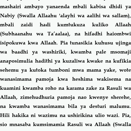
mashairi ambayo yanaenda mbali kabisa dhidi ya
Nabiy (Swalla Allaahu 'alayhi wa aalihi wa sallam),
mbali zaidi hadi kumtukuza kuliko Allaah
(Subhaanahu wa Ta’aalaa), na hifadhi haiombwi
isipokuwa kwa Allaah. Pia tunasikia kuhusu ujinga
wa baadhi ya washiriki, kwamba pale msomaji
anaposimulia hadithi ya kuzaliwa kwake na kufikia
sehemu ya kutoka tumboni mwa mama yake, wote
wanasimama pamoja kwa heshima wakisema na
kuamini kwamba roho na karama zake za Rasuli wa
Allaah, zimehudhuria pamoja nao kwenye sherehe,
na kwamba wanasimama bila ya desturi malumu.
Hili hakika ni wazimu na ushirikina ulio wazi. Pia,
sio mnasaba kumsimamia Rasuli wa Allaah (Swalla