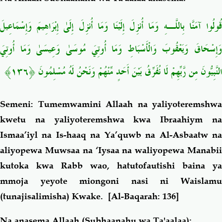
قُولُوا آمَنَّا بِاللَّـهِ وَمَا أُنزِلَ إِلَيْنَا وَمَا أُنزِلَ إِلَىٰ إِبْرَاهِيمَ وَإِسْمَاعِيلَ
وَإِسْحَاقَ وَيَعْقُوبَ وَالْأَسْبَاطِ وَمَا أُوتِيَ مُوسَىٰ وَعِيسَىٰ وَمَا أُوتِيَ
النَّبِيُّونَ مِن رَّبِّهِمْ لَا نُفَرِّقُ بَيْنَ أَحَدٍ مِّنْهُمْ وَنَحْنُ لَهُ مُسْلِمُونَ ﴿١٣٦﴾
Semeni: Tumemwamini Allaah na yaliyoteremshwa
kwetu na yaliyoteremshwa kwa Ibraahiym na
Ismaa’iyl na Is-haaq na Ya’quwb na Al-Asbaatw na
aliyopewa Muwsaa na ‘Iysaa na waliyopewa Manabii
kutoka kwa Rabb wao, hatutofautishi baina ya
mmoja yeyote miongoni nasi ni Waislamu
(tunajisalimisha) Kwake.
[Al-Baqarah: 136]
Na anasema Allaah (Subhaanahu wa Ta'aalaa):