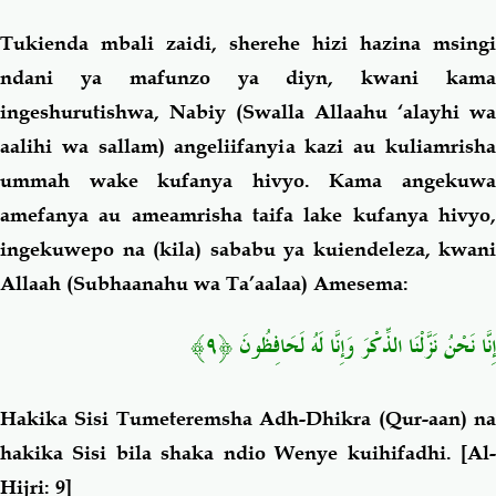
Tukienda mbali zaidi, sherehe hizi hazina msingi
ndani ya mafunzo ya diyn, kwani kama
ingeshurutishwa, Nabiy (Swalla Allaahu ‘alayhi wa
aalihi wa sallam) angeliifanyia kazi au kuliamrisha
ummah wake kufanya hivyo. Kama angekuwa
amefanya au ameamrisha taifa lake kufanya hivyo,
ingekuwepo na (kila) sababu ya kuiendeleza, kwani
Allaah (Subhaanahu wa Ta’aalaa) Amesema:
إِنَّا نَحْنُ نَزَّلْنَا الذِّكْرَ وَإِنَّا لَهُ لَحَافِظُونَ ﴿٩﴾
Hakika Sisi Tumeteremsha Adh-Dhikra (Qur-aan) na
hakika Sisi bila shaka ndio Wenye kuihifadhi
.
[Al
Hijri: 9]