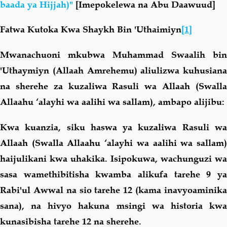
baada ya Hijjah)"
[Imepokelewa na Abu Daawuud]
Fatwa Kutoka Kwa Shaykh Bin 'Uthaimiyn
[1]
Mwanachuoni mkubwa Muhammad Swaalih bin
'Uthaymiyn (Allaah Amrehemu) aliulizwa kuhusiana
na sherehe za kuzaliwa Rasuli wa Allaah (Swalla
Allaahu ‘alayhi wa aalihi wa sallam), ambapo alijibu:
Kwa kuanzia, siku haswa ya kuzaliwa Rasuli wa
Allaah (Swalla Allaahu ‘alayhi wa aalihi wa sallam)
haijulikani kwa uhakika. Isipokuwa, wachunguzi wa
sasa wamethibitisha kwamba alikufa tarehe 9 ya
Rabi'ul Awwal na sio tarehe 12 (kama inavyoaminika
sana), na hivyo hakuna msingi wa historia kwa
kunasibisha tarehe 12 na sherehe.