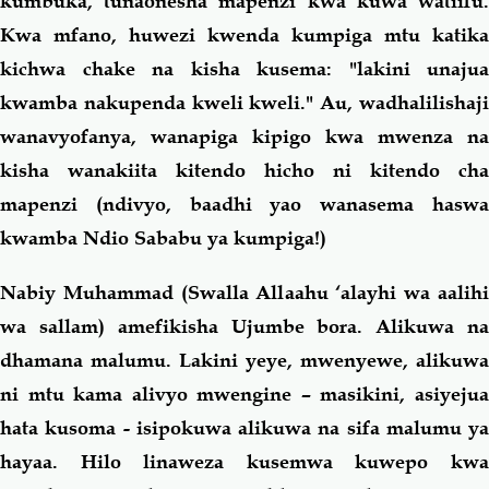
kumbuka, tunaonesha mapenzi kwa kuwa watiifu.
Kwa mfano, huwezi kwenda kumpiga mtu katika
kichwa chake na kisha kusema: "lakini unajua
kwamba nakupenda kweli kweli." Au, wadhalilishaji
wanavyofanya, wanapiga kipigo kwa mwenza na
kisha wanakiita kitendo hicho ni kitendo cha
mapenzi (ndivyo, baadhi yao wanasema haswa
kwamba Ndio Sababu ya kumpiga!)
Nabiy Muhammad (Swalla Allaahu ‘alayhi wa aalihi
wa sallam) amefikisha Ujumbe bora. Alikuwa na
dhamana malumu. Lakini yeye, mwenyewe, alikuwa
ni mtu kama alivyo mwengine – masikini, asiyejua
hata kusoma - isipokuwa alikuwa na sifa malumu ya
hayaa. Hilo linaweza kusemwa kuwepo kwa