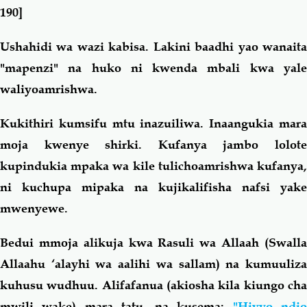
190]
Ushahidi wa wazi kabisa. Lakini baadhi yao wanaita
"mapenzi" na huko ni kwenda mbali kwa yale
waliyoamrishwa.
Kukithiri kumsifu mtu inazuiliwa. Inaangukia mara
moja kwenye shirki. Kufanya jambo lolote
kupindukia mpaka wa kile tulichoamrishwa kufanya,
ni kuchupa mipaka na kujikalifisha nafsi yake
mwenyewe.
Bedui mmoja alikuja kwa Rasuli wa Allaah (Swalla
Allaahu ‘alayhi wa aalihi wa sallam) na kumuuliza
kuhusu wudhuu. Alifafanua (akiosha kila kiungo cha
mwili wake) mara tatu, na kusema:
"Hivyo ndi