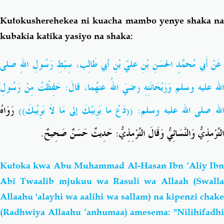
Kutokusherehekea ni kuacha mambo yenye shaka na
kubakia katika yasiyo na shaka:
عَنْ أَبي مُحمَّدٍ الحسَنِ بْنِ عليّ بْنِ أبي طَالِب، سِبْطِ رَسُولِ اللهِ صلى
الله عليه وسلم وَرَيْحَانَتِهِ رضيَ اللهُ عنهُما، قالَ: حَفِظْتُ مِنْ رَسُولِ
الله صلى الله عليه وسلم: ((دَعْ ما يَرِيبُكَ إلى مَا لاَ يَرِيُبكَ))
رَوَاهُ
التِّرْمذِيُّ وَالنَّسَائِيُّ وَقَالَ التِّرْمِذِيُّ: حَدِيثٌ حَسَنٌ صَحِيحٌ.
Kutoka kwa Abu Muhammad Al-Hasan Ibn ‘Aliy Ibn
Abi Twaalib mjukuu wa Rasuli wa Allaah (Swalla
Allaahu 'alayhi wa aalihi wa sallam) na kipenzi chake
(Radhwiya Allaahu ‘anhumaa) amesema: "Nilihifadhi