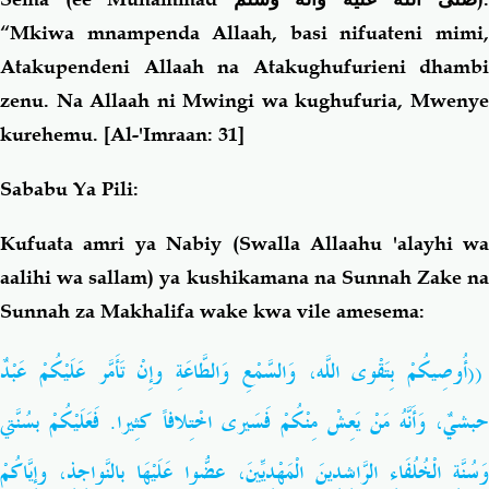
“Mkiwa mnampenda Allaah, basi nifuateni mimi,
Atakupendeni Allaah na Atakughufurieni dhambi
zenu. Na Allaah ni Mwingi wa kughufuria, Mwenye
kurehemu.
[Al-'Imraan: 31]
Sababu Ya Pili:
Kufuata amri ya Nabiy (Swalla Allaahu 'alayhi wa
aalihi wa sallam) ya kushikamana na Sunnah Zake na
Sunnah za Makhalifa wake kwa vile amesema:
((أُوصِيكُمْ بِتَقْوى اللَّه، وَالسَّمْعِ وَالطَّاعَةِ وإِنْ تَأَمَّر عَلَيْكُمْ عَبْدٌ
حبشيٌ، وَأَنَّهُ مَنْ يَعِشْ مِنْكُمْ فَسَيرى اخْتِلافاً كثِيرا. فَعَلَيْكُمْ بسُنَّتي
وَسُنَّةِ الْخُلُفَاءِ الرَّاشِدِينَ الْمَهْدِيِّينَ، عضُّوا عَلَيْهَا بالنَّواجِذِ، وإِيَّاكُمْ