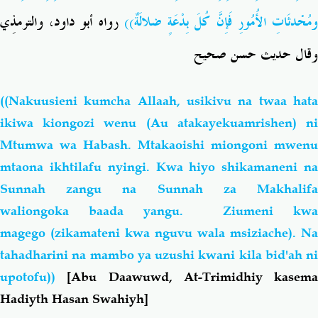
ومُحْدثَاتِ الأُمُورِ فَإِنَّ كُلَ بِدْعَةٍ ضلالَةٌ)
رواه أبو داود، والترمذِي
وقال حديث حسن صحيح
((Nakuusieni kumcha Allaah, usikivu na twaa hata
ikiwa kiongozi wenu (Au atakayekuamrishen) ni
Mtumwa wa Habash. Mtakaoishi miongoni mwenu
mtaona ikhtilafu nyingi. Kwa hiyo shikamaneni na
Sunnah zangu na Sunnah za Makhalifa
waliongoka baada yangu. Ziumeni kwa
magego (zikamateni kwa nguvu wala msiziache). Na
tahadharini na mambo ya uzushi kwani kila bid'ah ni
upotofu))
[Abu Daawuwd, At-Trimidhiy kasema
Hadiyth Hasan Swahiyh]