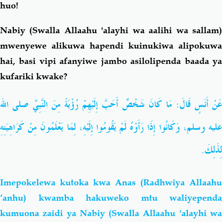
huo!
Nabiy (Swalla Allaahu 'alayhi wa aalihi wa sallam)
mwenyewe alikuwa hapendi kuinukiwa alipokuwa
hai, basi vipi afanyiwe jambo asilolipenda baada ya
kufariki kwake?
عَنْ أَنَسٍ قَالَ‏:‏ مَا كَانَ شَخْصٌ أَحَبَّ إِلَيْهِمْ رُؤْيَةً مِنَ النَّبِيِّ صلى الله
عليه وسلم، وَكَانُوا إِذَا رَأَوْهُ لَمْ يَقُومُوا إِلَيْهِ، لِمَا يَعْلَمُونَ مِنْ كَرَاهِيَتِهِ
لِذَلِكَ‏.‏
Imepokelewa kutoka kwa Anas (Radhwiya Allaahu
‘anhu) kwamba hakuweko mtu waliyependa
kumuona zaidi ya Nabiy (Swalla Allaahu 'alayhi wa