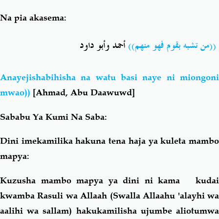
Na pia akasema:
((من تشبه بقوم فهو منهم))
أحمد وأبو داود
Anayejishabihisha na watu basi naye ni miongoni
mwao))
[Ahmad, Abu Daawuwd]
Sababu Ya Kumi Na Saba:
Dini imekamilika hakuna tena haja ya kuleta mambo
mapya:
Kuzusha mambo mapya ya dini
ni kama kuda
kwamba Rasuli wa Allaah (Swalla Allaahu 'alayhi wa
aalihi wa sallam) hakukamilisha ujumbe aliotumwa