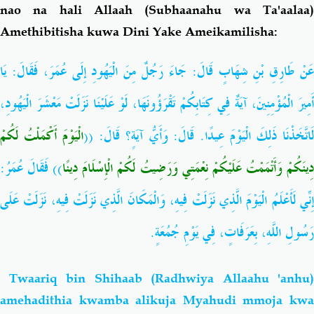
nao na hali Allaah (Subhaanahu wa Ta'aalaa)
Amethibitisha kuwa Dini Yake Ameikamilisha:
عَنْ طَارِقِ بْنِ شِهَابٍ قَالَ: جَاءَ رَجُلٌ مِنَ الْيَهُودِ إِلَى عُمَرَ، فَقَالَ: يَا
أَمِيرَ الْمُؤْمِنِينَ، آيَةٌ فِي كِتَابِكُمْ تَقْرَؤُونَهَا، لَوْ عَلَيْنَا نَزَلَتْ مَعْشَرَ الْيَهُودِ،
لَاتَّخَذْنَا ذَلِكَ الْيَوْمَ عِيدًا. قَالَ: وَأَيُّ آيَةٍ؟ قَالَ: (
الْيَوْمَ أَكْمَلْتُ لَكُمْ
ِينَكُمْ وَأَتْمَمْتُ عَلَيْكُمْ نِعْمَتِي وَرَضِيتُ لَكُمْ الْإِسْلَامَ دِينًا
)) فَقَالَ عُمَرُ:
إِنِّي لَأَعْلَمُ الْيَوْمَ الَّذِي نَزَلَتْ فِيهِ، وَالْمَكَانَ الَّذِي نَزَلَتْ فِيهِ، نَزَلَتْ عَلَى
رَسُولِ اللَّهِ، بِعَرَفَاتٍ، فِي يَوْمِ جُمُعَةٍ.
Twaariq bin Shihaab (Radhwiya Allaahu 'anhu)
amehadithia kwamba alikuja Myahudi mmoja kwa