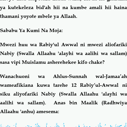
ya kutekeleza bid'ah hii na kumbe amali hii haina
thamani yoyote mbele ya Allaah.
Sababu Ya Kumi Na Moja:
Mwezi huu wa Rabiy'ul Awwal ni mwezi aliofariki
Nabiy (Swalla Allaahu 'alayhi wa aalihi wa sallam)
sasa vipi Muislamu asherehekee kifo chake?
Wanachuoni wa Ahlus-Sunnah wal-Jamaa’ah
wameafikiana kuwa tarehe 12 Rabiy‘ul-Awwal ni
siku aliyofariki Nabiy (Swalla Allaahu 'alayhi wa
aalihi wa sallam). Anas bin Maalik (Radhwiya
Allaahu 'anhu) amesema: