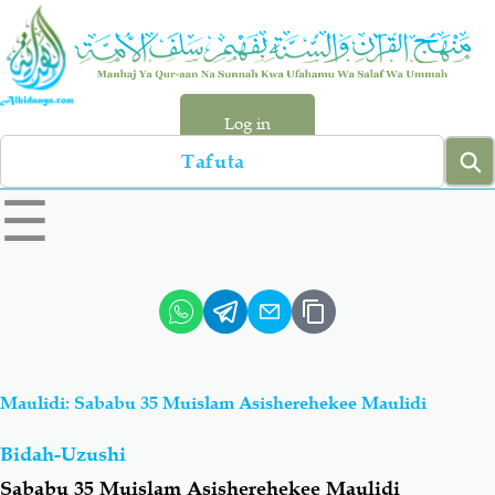
Skip
to
main
content
Log in
Search
left
☰
sidebar
menu
Qur-aan
Hadiyth
Sunnah
Tawhiyd
Maulidi: Sababu 35 Muislam Asisherehekee Maulidi
Aqiydah
Manhaj
Bidah-Uzushi
Shirki & Kufru
Bid-'ah (Uzushi)
Sababu 35 Muislam Asisherehekee Maulidi