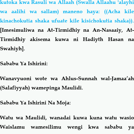
kutoka kwa Rasuli wa Allaah (Swalla Allaahu 'alayhi
wa aalihi wa sallam) maneno haya: ((Acha kile
kinachokutia shaka ufuate kile kisichokutia shaka)).
[Imesimuliwa na At-Tirmidhiy na An-Nasaaiy, At-
Tirmidhiy akisema kuwa ni Hadiyth Hasan na
Swahiyh].
Sababu Ya Ishirini:
Wanavyuoni wote wa Ahlus-Sunnah wal-Jamaa’ah
(Salafiyyah) wamepinga Maulidi.
Sababu Ya Ishirini Na Moja:
Watu wa Maulidi, wanadai kuwa kuna watu wasio
Waislamu wamesilimu wengi kwa sababu ya