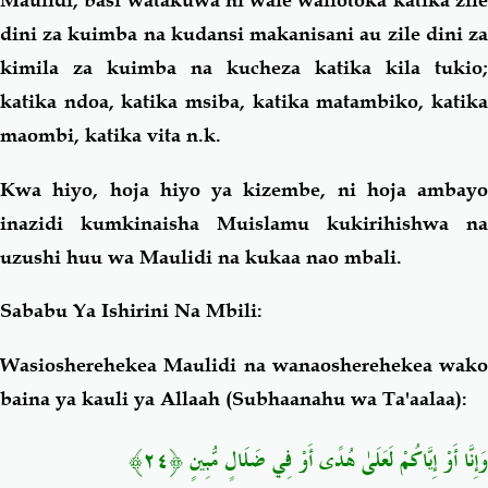
dini za kuimba na kudansi makanisani au zile dini za
kimila za kuimba na kucheza katika kila tukio;
katika ndoa, katika msiba, katika matambiko, katika
maombi, katika vita n.k.
Kwa hiyo, hoja hiyo ya kizembe, ni hoja ambayo
inazidi kumkinaisha Muislamu kukirihishwa na
uzushi huu wa Maulidi na kukaa nao mbali.
Sababu Ya Ishirini Na Mbili:
Wasiosherehekea Maulidi na wanaosherehekea wako
baina ya kauli ya Allaah (Subhaanahu wa Ta'aalaa):
وَإِنَّا أَوْ إِيَّاكُمْ لَعَلَىٰ هُدًى أَوْ فِي ضَلَالٍ مُّبِينٍ ﴿٢٤﴾