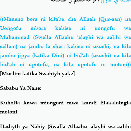
ضلالة في النار))
أخرجه مسلم في صحيحه
((Maneno bora ni kitabu cha Allaah (Qur-aan) na
Uongofu mbora kabisa ni uongofu wa
Muhammad (Swalla Allaahu 'alayhi wa aalihi wa
sallam) na jambo la shari kabisa ni uzushi, na kila
jambo jipya (katika Dini) ni bid'ah (uzushi) na kila
bid'ah ni upotofu, na kila upotofu ni motoni))
[Muslim katika Swahiyh yake]
Sababu Ya Nane:
Kuhofia kuwa miongoni mwa kundi litakaloingia
motoni.
Hadiyth ya Nabiy (Swalla Allaahu 'alayhi wa aalihi