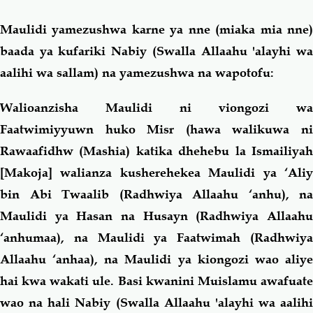
Maulidi yamezushwa karne ya nne (miaka mia nne)
baada ya kufariki Nabiy (Swalla Allaahu 'alayhi wa
aalihi wa sallam) na yamezushwa na wapotofu:
Walioanzisha Maulidi ni viongozi wa
Faatwimiyyuwn huko Misr (hawa walikuwa ni
Rawaafidhw (Mashia) katika dhehebu la Ismailiyah
[Makoja] walianza kusherehekea Maulidi ya ‘Aliy
bin Abi Twaalib (Radhwiya Allaahu ‘anhu), na
Maulidi ya Hasan na Husayn (Radhwiya Allaahu
‘anhumaa), na Maulidi ya Faatwimah (Radhwiya
Allaahu ‘anhaa), na Maulidi ya kiongozi wao aliye
hai kwa wakati ule. Basi kwanini Muislamu awafuate
wao na hali Nabiy (Swalla Allaahu 'alayhi wa aalihi