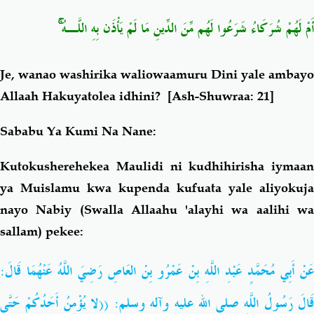
أَمْ لَهُمْ شُرَكَاءُ شَرَعُوا لَهُم مِّنَ الدِّينِ مَا لَمْ يَأْذَن بِهِ اللَّـهُ ۚ
Je, wanao washirika waliowaamuru Dini yale ambayo
Allaah Hakuyatolea idhini?
[Ash-Shuwraa: 21]
Sababu Ya Kumi Na Nane:
Kutokusherehekea Maulidi ni kudhihirisha iymaan
ya Muislamu kwa kupenda kufuata yale aliyokuja
nayo Nabiy (Swalla Allaahu 'alayhi wa aalihi wa
sallam) pekee:
عَنْ أَبِي مُحَمَّدٍ عَبْدِ اللَّهِ بِنْ عَمْرُو بِنْ العَاصِ رَضِيَ اللَّهُ عَنْهُمَا قَالَ:
قَالَ رَسُولُ اللَّهِ صلى الله عليه وآله وسلم: ((لا يُؤْمِنُ أَحَدُكُمْ حَتَّى