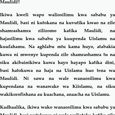
Maulidi!!
Ikiwa kweli wapo waliosilimu kwa sababu ya
Maulidi, basi ni kutokana na kuvutika kwao na zile
shamrashamra zilizomo katika
Maulidi, na
hajasilimu kwa sababu ya kuupenda Uislamu na
kuufahamu. Na aghlabu mtu kama huyo, atabakia
kuwa ni mwenye kupenda zile shamrashamra tu na
siku akibainikiwa kuwa hayo hayapo katika dini,
basi hatokuwa na haja na Uislamu huo tena wa
Maulidi. Ni sawa na wale wanaosilimu kwa
kupendana na wanawake wa Kiislamu, na siku
wakikorofishana au kuachana, anaacha na Uislamu.
Kadhaalika, ikiwa wako wanaosilimu kwa sababu ya
Maulidi, basi watakuwa ni wale waliotoka katika zile