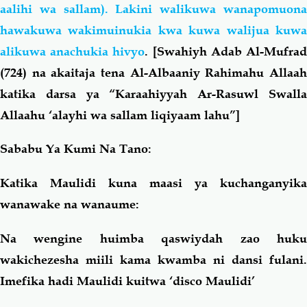
aalihi wa sallam). Lakini walikuwa wanapomuona
hawakuwa wakimuinukia kwa kuwa walijua kuwa
alikuwa anachukia hivyo
. [Swahiyh Adab Al-Mufra
(724) na akaitaja tena Al-Albaaniy Rahimahu Allaah
katika darsa ya “Karaahiyyah Ar-Rasuwl Swalla
Allaahu ‘alayhi wa sallam liqiyaam lahu”]
Sababu Ya Kumi Na Tano:
Katika Maulidi kuna maasi ya kuchanganyika
wanawake na wanaume:
Na wengine huimba qaswiydah zao huku
wakichezesha miili kama kwamba ni dansi fulani.
Imefika hadi Maulidi kuitwa ‘disco Maulidi’