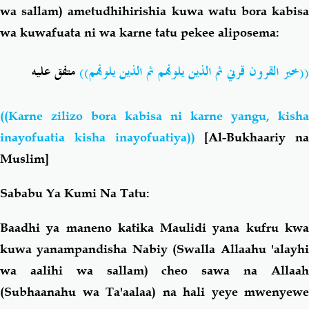
wa sallam) ametudhihirishia kuwa watu bora kabisa
wa kuwafuata ni wa karne tatu pekee aliposema:
((خير القرون قرني ثم الذين يلونهم ثم الذين يلونهم))
متفق عليه
((Karne zilizo bora kabisa ni karne yangu, kisha
inayofuatia kisha inayofuatiya))
[Al-Bukhaariy na
Muslim]
Sababu Ya Kumi Na Tatu:
Baadhi ya maneno katika Maulidi yana kufru kwa
kuwa yanampandisha Nabiy (Swalla Allaahu 'alayhi
wa aalihi wa sallam) cheo sawa na Allaah
(Subhaanahu wa Ta'aalaa) na hali yeye mwenyewe