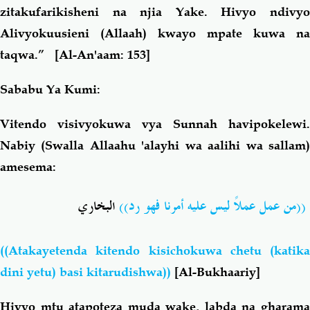
zitakufarikisheni na njia Yake. Hivyo ndivyo
Alivyokuusieni (Allaah) kwayo mpate kuwa na
taqwa.”
[Al-An'aam: 153]
Sababu Ya Kumi:
Vitendo visivyokuwa vya Sunnah havipokelewi.
Nabiy (Swalla Allaahu 'alayhi wa aalihi wa sallam)
amesema:
((من عمل عملاً ليس عليه أمرنا فهو رد))
البخاري
((Atakayetenda kitendo kisichokuwa chetu (katika
dini yetu) basi kitarudishwa))
[Al-Bukhaariy]
Hivyo mtu atapoteza muda wake, labda na gharama