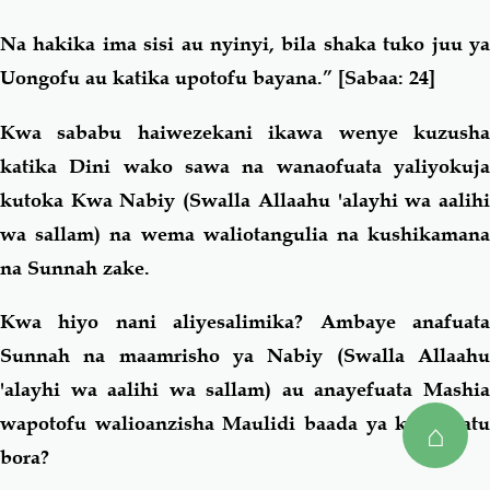
Na hakika ima sisi au nyinyi, bila shaka tuko juu ya
Uongofu au katika upotofu bayana.”
[Sabaa: 24]
Kwa sababu haiwezekani ikawa wenye kuzusha
katika Dini wako sawa na wanaofuata yaliyokuja
kutoka Kwa Nabiy (Swalla Allaahu 'alayhi wa aalihi
wa sallam) na wema waliotangulia na kushikamana
na Sunnah zake.
Kwa hiyo nani aliyesalimika? Ambaye anafuata
Sunnah na maamrisho ya Nabiy (Swalla Allaahu
'alayhi wa aalihi wa sallam) au anayefuata Mashia
wapotofu walioanzisha Maulidi baada ya karne tatu
⌂
bora?