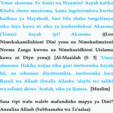
‘Umar akasema: Ee Amiri wa Waumini! Aayah katika
Kitabu chenu mnaisoma, kama ingeteremkwa kwetu
hadhara ya Mayahudi, basi
bila shaka tungeifany
siku hiyo kuwa ni siku ya kusherehekea
! Akasem
(‘Umar): Aayah ipi? Akasema:
((Leo
Nimekukamilishieni Dini yenu na Nimekutimzieni
Neema Zangu kwenu na Nimekuridhieni Uislamu
kuwa ni Diyn yenu))
[Al-Maaidah (5: 3]
‘Uma
akasema: Hakika naijua siku gani imeteremka Aayah
hii, na sehemuu iliyoteremkia, imeteremka kwa
Rasuli wa Allaah (Swalla Allaahu 'alayhi wa aalihi
wa sallam) akiwa ‘Arafah, siku ya Ijumaa.
[Muslim]
Sasa vipi watu walete mafundisho mapya ya Dini?
Anauliza Allaah (Subhaanahu wa Ta'aalaa):