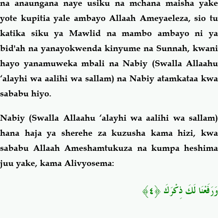
na anaungana naye usiku na mchana maisha yake
yote kupitia yale ambayo Allaah Ameyaeleza, sio tu
katika siku ya Mawlid na mambo ambayo ni ya
bid'ah na yanayokwenda kinyume na Sunnah, kwani
hayo yanamuweka mbali na Nabiy (Swalla Allaahu
‘alayhi wa aalihi wa sallam) na Nabiy atamkataa kwa
sababu hiyo.
Nabiy (Swalla Allaahu ‘alayhi wa aalihi wa sallam)
hana haja ya sherehe za kuzusha kama hizi, kwa
sababu Allaah Ameshamtukuza na kumpa heshima
juu yake, kama Alivyosema:
وَرَفَعْنَا لَكَ ذِكْرَكَ ﴿٤﴾