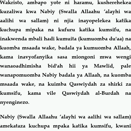
Wakristo, ambapo yote ni haramu, kusherehekea
kuzaliwa kwa Nabiy (Swalla Allaahu ‘alayhi wa
aalihi wa sallam) ni njia inayopelekea katika
kuchupa mipaka na kufuru katika kumsifu, na
inakwenda mbali hadi kumuita (kumuomba du'aa) na
kuomba msaada wake, badala ya kumuomba Allaah,
kama inavyofanyika sasa miongoni mwa wengi
wanaoadhimisha bid'ah hii ya Mawlid, pale
wanapomuomba Nabiy badala ya Allaah, na kuomba
msaada wake, na kuimba Qaswiydah za shirki za
kumsifu, kama vile Qaswiydah al-Burdah na
nyenginezo.
Nabiy (Swalla Allaahu ‘alayhi wa aalihi wa sallam)
amekataza kuchupa mpaka katika kumsifu, kwani