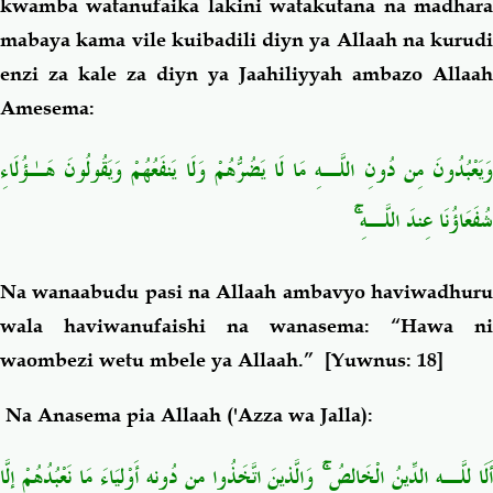
kwamba watanufaika lakini watakutana na madhara
mabaya kama vile kuibadili diyn ya Allaah na kurudi
enzi za kale za diyn ya Jaahiliyyah ambazo Allaah
Amesema:
وَيَعْبُدُونَ مِن دُونِ اللَّـهِ مَا لَا يَضُرُّهُمْ وَلَا يَنفَعُهُمْ وَيَقُولُونَ هَـٰؤُلَاءِ
ۚ
شُفَعَاؤُنَا عِندَ اللَّـهِ
Na wanaabudu pasi na Allaah ambavyo haviwadhuru
wala haviwanufaishi na wanasema: “Hawa ni
waombezi wetu mbele ya Allaah.”
[Yuwnus: 18]
Na Anasema pia Allaah ('Azza wa Jalla):
أَلَا لِلَّـهِ الدِّينُ الْخَالِصُ ۚ وَالَّذِينَ اتَّخَذُوا مِن دُونِهِ أَوْلِيَاءَ مَا نَعْبُدُهُمْ إِلَّا