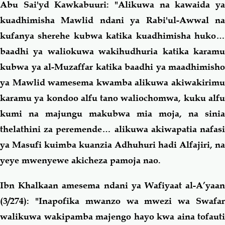
Abu Sai'yd Kawkabuuri: "Alikuwa na kawaida ya
kuadhimisha Mawlid ndani ya Rabi'ul-Awwal na
kufanya sherehe kubwa katika kuadhimisha huko…
baadhi ya waliokuwa wakihudhuria katika karamu
kubwa ya al-Muzaffar katika baadhi ya maadhimisho
ya Mawlid wamesema kwamba alikuwa akiwakirimu
karamu ya kondoo alfu tano waliochomwa, kuku alfu
kumi na majungu makubwa mia moja, na sinia
thelathini za peremende… alikuwa akiwapatia nafasi
ya Masufi kuimba kuanzia Adhuhuri hadi Alfajiri, na
yeye mwenyewe akicheza pamoja nao.
Ibn Khalkaan amesema ndani ya
Wafiyaat al-A’yaa
(3/274): "Inapofika mwanzo wa mwezi wa Swafar
walikuwa wakipamba majengo hayo kwa aina tofauti