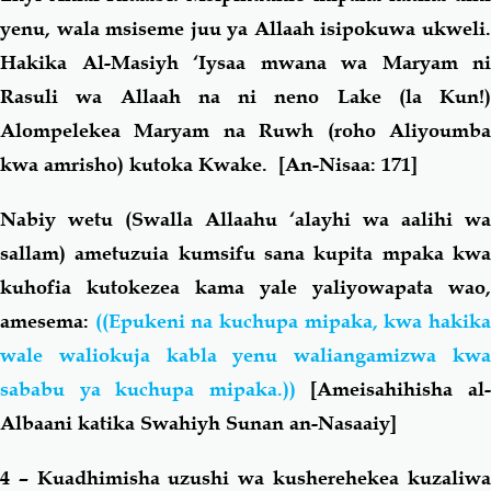
yenu, wala msiseme juu ya Allaah isipokuwa ukweli.
Hakika Al-Masiyh ‘Iysaa mwana wa Maryam ni
Rasuli
wa Allaah na ni neno Lake (la Kun!)
Alompelekea Maryam na Ruwh (roho Aliyoumba
kwa amrisho) kutoka Kwake.
[An-Nisaa: 171]
Nabiy wetu (Swalla Allaahu ‘alayhi wa aalihi wa
sallam) ametuzuia kumsifu sana kupita mpaka kwa
kuhofia kutokezea kama yale yaliyowapata wao,
amesema:
((Epukeni na kuchupa mipaka, kwa hakik
wale waliokuja kabla yenu waliangamizwa kwa
sababu ya kuchupa mipaka.))
[Ameisahihisha al
Albaani katika Swahiyh Sunan an-Nasaaiy]
4 – Kuadhimisha uzushi wa kusherehekea kuzaliwa