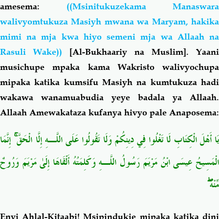
amesema:
((Msinitukuzekama Manaswara
walivyomtukuza Masiyh mwana wa Maryam, hakika
mimi na mja kwa hiyo semeni mja wa Allaah na
Rasuli Wake))
[Al-Bukhaariy na Muslim]. Yaani
musichupe mpaka kama Wakristo walivyochupa
mipaka katika kumsifu Masiyh na kumtukuza hadi
wakawa wanamuabudia yeye badala ya Allaah.
Allaah Amewakataza kufanya hivyo pale Anaposema:
إِنَّمَا
ۚ
َا أَهْلَ الْكِتَابِ لَا تَغْلُوا فِي دِينِكُمْ وَلَا تَقُولُوا عَلَى اللَّـهِ إِلَّا الْحَقَّ
الْمَسِيحُ عِيسَى ابْنُ مَرْيَمَ رَسُولُ اللَّـهِ وَكَلِمَتُهُ أَلْقَاهَا إِلَىٰ مَرْيَمَ وَرُوحٌ
ۖ
مِّنْهُ
Enyi Ahlal-Kitaabi! Msipindukie mipaka katika dini