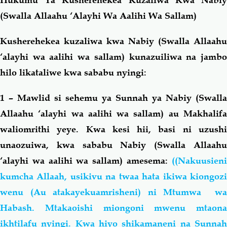
(Swalla Allaahu ‘Alayhi Wa Aalihi Wa Sallam)
Kusherehekea kuzaliwa kwa Nabiy (Swalla Allaahu
‘alayhi wa aalihi wa sallam) kunazuiliwa na jambo
hilo likataliwe kwa sababu nyingi:
1 – Mawlid si sehemu ya Sunnah ya Nabiy (Swalla
Allaahu ‘alayhi wa aalihi wa sallam) au Makhalifa
waliomrithi yeye. Kwa kesi hii, basi ni uzushi
unaozuiwa, kwa sababu Nabiy (Swalla Allaahu
‘alayhi wa aalihi wa sallam) amesema:
((Nakuusieni
kumcha Allaah, usikivu na twaa hata ikiwa kiongozi
wenu (Au atakayekuamrisheni) ni Mtumwa wa
Habash. Mtakaoishi miongoni mwenu mtaona
ikhtilafu nyingi. Kwa hiyo shikamaneni na Sunnah