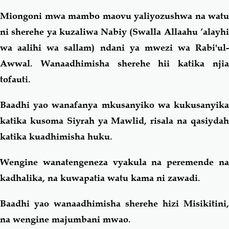
Miongoni mwa mambo maovu yaliyozushwa na watu
ni sherehe ya kuzaliwa Nabiy (Swalla Allaahu ‘alayhi
wa aalihi wa sallam) ndani ya mwezi wa Rabi'ul-
Awwal. Wanaadhimisha sherehe hii katika njia
tofauti.
Baadhi yao wanafanya mkusanyiko wa kukusanyika
katika kusoma Siyrah ya Mawlid, risala na qasiydah
katika kuadhimisha huku.
Wengine wanatengeneza vyakula na peremende na
kadhalika, na kuwapatia watu kama ni zawadi.
Baadhi yao wanaadhimisha sherehe hizi Misikitini,
na wengine majumbani mwao.