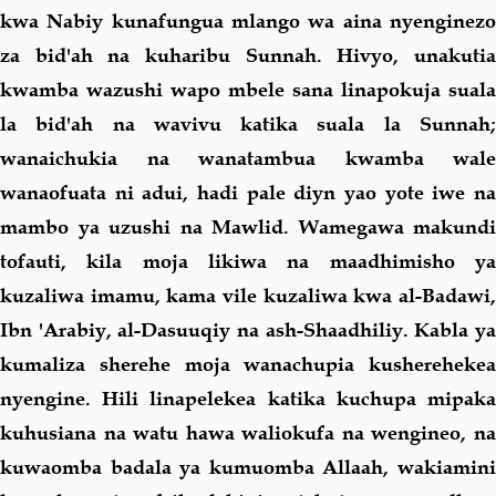
kwa Nabiy kunafungua mlango wa aina nyenginezo
za bid'ah na kuharibu Sunnah. Hivyo, unakutia
kwamba wazushi wapo mbele sana linapokuja suala
la bid'ah na wavivu katika suala la Sunnah;
wanaichukia na wanatambua kwamba wale
wanaofuata ni adui, hadi pale diyn yao yote iwe na
mambo ya uzushi na Mawlid. Wamegawa makundi
tofauti, kila moja likiwa na maadhimisho ya
kuzaliwa imamu, kama vile kuzaliwa kwa al-Badawi,
Ibn 'Arabiy, al-Dasuuqiy na ash-Shaadhiliy. Kabla ya
kumaliza sherehe moja wanachupia kusherehekea
nyengine. Hili linapelekea katika kuchupa mipaka
kuhusiana na watu hawa waliokufa na wengineo, na
kuwaomba badala ya kumuomba Allaah, wakiamini