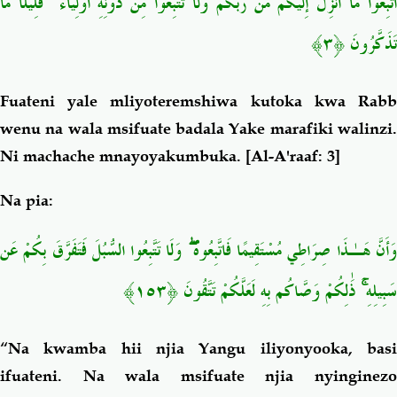
اتَّبِعُوا مَا أُنزِلَ إِلَيْكُم مِّن رَّبِّكُمْ وَلَا تَتَّبِعُوا مِن دُونِهِ أَوْلِيَاءَ ۗ قَلِيلًا مَّا
تَذَكَّرُونَ ﴿٣﴾
Fuateni yale mliyoteremshiwa kutoka kwa Rabb
wenu na wala msifuate badala Yake marafiki walinzi.
Ni machache mnayoyakumbuka.
[Al-A'raaf: 3]
Na pia:
وَأَنَّ هَـٰذَا صِرَاطِي مُسْتَقِيمًا فَاتَّبِعُوهُ ۖ وَلَا تَتَّبِعُوا السُّبُلَ فَتَفَرَّقَ بِكُمْ عَن
سَبِيلِهِ ۚ ذَٰلِكُمْ وَصَّاكُم بِهِ لَعَلَّكُمْ تَتَّقُونَ ﴿١٥٣﴾
“Na kwamba hii njia Yangu iliyonyooka, basi
ifuateni. Na wala msifuate njia nyinginezo