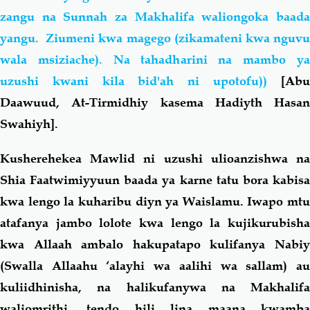
zangu na Sunnah za Makhalifa waliongoka baada
yangu. Ziumeni kwa magego (zikamateni kwa nguvu
wala msiziache). Na tahadharini na mambo ya
uzushi kwani kila bid'ah ni upotofu))
[Ab
Daawuud, At-Tirmidhiy kasema Hadiyth Hasan
Swahiyh].
Kusherehekea Mawlid ni uzushi ulioanzishwa na
Shia Faatwimiyyuun baada ya karne tatu bora kabisa
kwa lengo la kuharibu diyn ya Waislamu. Iwapo mtu
atafanya jambo lolote kwa lengo la kujikurubisha
kwa Allaah ambalo hakupatapo kulifanya Nabiy
(Swalla Allaahu ‘alayhi wa aalihi wa sallam) au
kuliidhinisha, na halikufanywa na Makhalifa
waliomrithi, tendo hili lina maana kwamba