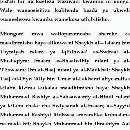
bid'ah hii na kueleza waziwazi kwamba ni uongo.
Wale wanaosisitiza kulitenda baada ya ukweli
wameelezwa kwamba wamekosa uthibitisho.
Miongoni mwa walioporomosha sherehe za
maadhimisho haya alikuwa ni Shaykh al—Islaam bin
Taymiyah ndani ya
Iqtidhwaa'
as-Swiraat al
Mustaqiym
; Imaam as-Shaatwibiy ndani ya
al-
'I'tiswaam
; Ibn al-Haaj ndani ya
al-Madkhal
; Shaykh
Taaj ad-Diyn 'Aliy bin 'Umar al-Lakhami aliyeandika
kitabu kizima kukataa maadhimisho haya; Shaykh
Muhammad Bashiyr as-Sahsawaaniy al-Hindi ndani
ya kitabu chake cha
Swiyaanah al-Insaan
; as-Sayyi
Muhammad Rashiyd Ridhwaa ameandika kuhusiana
na mada hii; Shaykh Muhammad bin Ibraahiym Aal