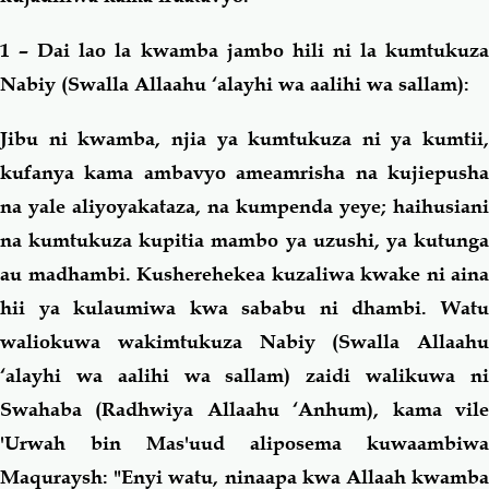
1 – Dai lao la kwamba jambo hili ni la kumtukuza
Nabiy (Swalla Allaahu ‘alayhi wa aalihi wa sallam):
Jibu ni kwamba, njia ya kumtukuza ni ya kumtii,
kufanya kama ambavyo ameamrisha na kujiepusha
na yale aliyoyakataza, na kumpenda yeye; haihusiani
na kumtukuza kupitia mambo ya uzushi, ya kutunga
au madhambi. Kusherehekea kuzaliwa kwake ni aina
hii ya kulaumiwa kwa sababu ni dhambi. Watu
waliokuwa wakimtukuza Nabiy (Swalla Allaahu
‘alayhi wa aalihi wa sallam) zaidi walikuwa ni
Swahaba (Radhwiya Allaahu ‘Anhum), kama vile
'Urwah bin Mas'uud aliposema kuwaambiwa
Maquraysh:
"Enyi watu, ninaapa kwa Allaah kwamb