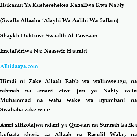
Hukumu Ya Kusherehekea Kuzaliwa Kwa Nabiy
Salaf Wa Ummah
Firaq-Makundi
(Swalla Allaahu ‘Alayhi Wa Aalihi Wa Sallam)
Fiqh-Ibaadah
Duaa-Adhkaar
Shaykh Duktuwr Swaalih Al-Fawzaan
Imetafsiriwa Na: Naaswir Haamid
Fataawa Za Ulamaa
Kauli Za Salaf
Alhidaaya.com
Akhlaaq-Aadaab
Raqaaiq
Himdi ni Zake Allaah Rabb wa walimwengu, na
Familia-Jamii
Maswali-Majibu
rahmah na amani ziwe juu ya Nabiy wetu
Muhammad na watu wake wa nyumbani na
Chemsha Bongo
Vitabu
Swahaba zake wote.
Amri zilizotajwa ndani ya Qur-aan na Sunnah katika
Mapishi
kufuata sheria za Allaah na Rasulil Wake, na