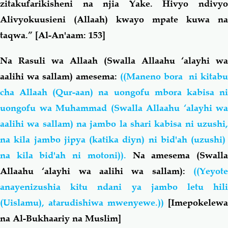
zitakufarikisheni na njia Yake. Hivyo ndivyo
Alivyokuusieni (Allaah) kwayo mpate kuwa na
taqwa.”
[Al-An'aam: 153]
Na Rasuli wa Allaah (Swalla Allaahu ‘alayhi wa
aalihi wa sallam) amesema:
((Maneno bora ni kitabu
cha Allaah (Qur-aan) na uongofu mbora kabisa ni
uongofu wa Muhammad (Swalla Allaahu ‘alayhi wa
aalihi wa sallam) na jambo la shari kabisa ni uzushi,
na kila jambo jipya (katika diyn) ni bid'ah (uzushi)
na kila bid'ah ni motoni)).
Na amesema (Swall
Allaahu ‘alayhi wa aalihi wa sallam):
((Yeyote
anayenizushia kitu ndani ya jambo letu hili
(Uislamu), atarudishiwa mwenyewe.))
[Imepokelewa
na Al-Bukhaariy na Muslim]