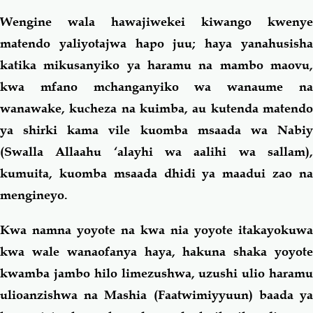
Wengine wala hawajiwekei kiwango kwenye
matendo yaliyotajwa hapo juu; haya yanahusisha
katika mikusanyiko ya haramu na mambo maovu,
kwa mfano mchanganyiko wa wanaume na
wanawake, kucheza na kuimba, au kutenda matendo
ya shirki kama vile kuomba msaada wa Nabiy
(Swalla Allaahu ‘alayhi wa aalihi wa sallam),
kumuita, kuomba msaada dhidi ya maadui zao na
mengineyo.
Kwa namna yoyote na kwa nia yoyote itakayokuwa
kwa wale wanaofanya haya, hakuna shaka yoyote
kwamba jambo hilo limezushwa, uzushi ulio haramu
ulioanzishwa na Mashia (Faatwimiyyuun) baada ya