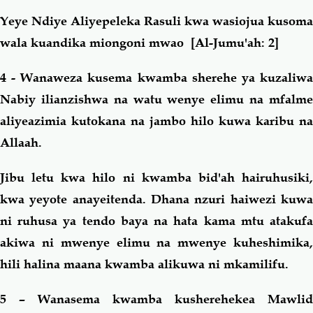
Yeye Ndiye Aliyepeleka Rasuli kwa wasiojua kusoma
wala kuandika miongoni mwao
[Al-Jumu'ah: 2]
4 - Wanaweza kusema kwamba sherehe ya kuzaliwa
Nabiy ilianzishwa na watu wenye elimu na mfalme
aliyeazimia kutokana na jambo hilo kuwa karibu na
Allaah.
Jibu letu kwa hilo ni kwamba bid'ah hairuhusiki,
kwa yeyote anayeitenda. Dhana nzuri haiwezi kuwa
ni ruhusa ya tendo baya na hata kama mtu atakufa
akiwa ni mwenye elimu na mwenye kuheshimika,
hili halina maana kwamba alikuwa ni mkamilifu.
5 – Wanasema kwamba kusherehekea Mawlid