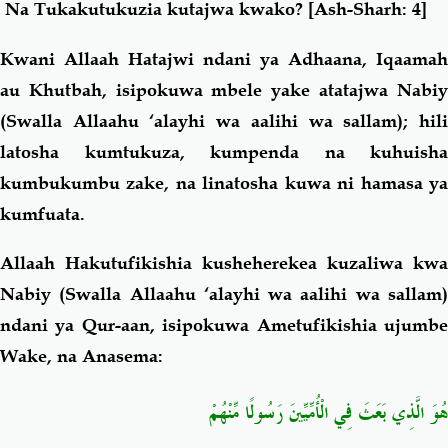
Na Tukakutukuzia kutajwa kwako?
[Ash-Sharh: 4]
Kwani Allaah Hatajwi ndani ya Adhaana, Iqaamah
au Khutbah, isipokuwa mbele yake atatajwa Nabiy
(Swalla Allaahu ‘alayhi wa aalihi wa sallam); hili
latosha kumtukuza, kumpenda na kuhuisha
kumbukumbu zake, na linatosha kuwa ni hamasa ya
kumfuata.
Allaah Hakutufikishia kusheherekea kuzaliwa kwa
Nabiy (Swalla Allaahu ‘alayhi wa aalihi wa sallam)
ndani ya Qur-aan, isipokuwa Ametufikishia ujumbe
Wake, na Anasema:
هُوَ الَّذِي بَعَثَ فِي الْأُمِّيِّينَ رَسُولًا مِّنْهُمْ