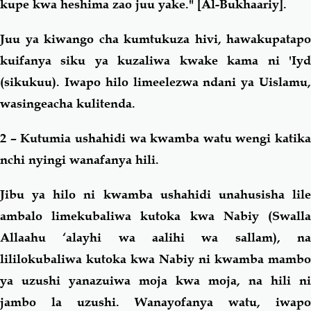
kupe kwa heshima zao juu yake."
[Al-Bukhaariy].
Juu ya kiwango cha kumtukuza hivi, hawakupatapo
kuifanya siku ya kuzaliwa kwake kama ni 'Iyd
(sikukuu). Iwapo hilo limeelezwa ndani ya Uislamu,
wasingeacha kulitenda.
2 – Kutumia ushahidi wa kwamba watu wengi katika
nchi nyingi wanafanya hili.
Jibu ya hilo ni kwamba ushahidi unahusisha lile
ambalo limekubaliwa kutoka kwa Nabiy (Swalla
Allaahu ‘alayhi wa aalihi wa sallam), na
lililokubaliwa kutoka kwa Nabiy ni kwamba mambo
ya uzushi yanazuiwa moja kwa moja, na hili ni
jambo la uzushi. Wanayofanya watu, iwapo