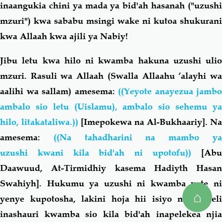
inaangukia chini ya mada ya bid'ah hasanah ("uzushi
mzuri") kwa sababu msingi wake ni kutoa shukurani
kwa Allaah kwa ajili ya Nabiy!
Jibu letu kwa hilo ni kwamba hakuna uzushi ulio
mzuri. Rasuli wa Allaah (Swalla Allaahu ‘alayhi wa
aalihi wa sallam) amesema:
((Yeyote anayezua jambo
ambalo sio letu (Uislamu), ambalo sio sehemu ya
hilo, litakataliwa.))
[Imepokewa na Al-Bukhaariy]. Na
amesema:
((Na tahadharini na mambo y
uzushi kwani kila bid'ah ni upotofu))
[Ab
Daawuud, At-Tirmidhiy kasema Hadiyth Hasan
Swahiyh]. Hukumu ya uzushi ni kwamba yote ni
⌂
yenye kupotosha, lakini hoja hii isiyo na ukweli
inashauri kwamba sio kila bid'ah inapelekea njia