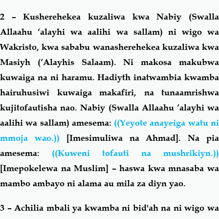
2 – Kusherehekea kuzaliwa kwa Nabiy (Swalla
Allaahu ‘alayhi wa aalihi wa sallam) ni wigo wa
Wakristo, kwa sababu wanasherehekea kuzaliwa kwa
Masiyh (‘Alayhis Salaam). Ni makosa makubwa
kuwaiga na ni haramu. Hadiyth inatwambia kwamba
hairuhusiwi kuwaiga makafiri, na tunaamrishwa
kujitofautisha nao. Nabiy (Swalla Allaahu ‘alayhi wa
aalihi wa sallam) amesema:
((Yeyote anayeiga watu n
mmoja wao.))
[Imesimuliwa na Ahmad].
Na pi
amesema:
((Kuweni tofauti na mushrikiyn.))
[Imepokelewa na Muslim] – haswa kwa mnasaba wa
mambo ambayo ni alama au mila za diyn yao.
3 – Achilia mbali ya kwamba ni bid'ah na ni wigo wa