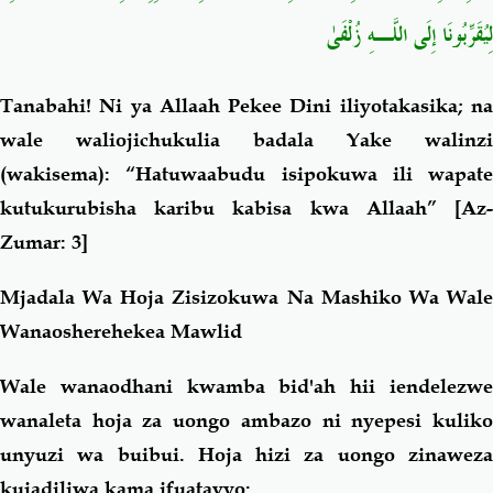
لِيُقَرِّبُونَا إِلَى اللَّـهِ زُلْفَىٰ
Tanabahi! Ni ya Allaah Pekee Dini iliyotakasika; na
wale waliojichukulia badala Yake walinzi
(wakisema): “Hatuwaabudu isipokuwa ili wapate
kutukurubisha karibu kabisa kwa Allaah”
[Az
Zumar: 3]
Mjadala Wa Hoja Zisizokuwa Na Mashiko Wa Wale
Wanaosherehekea Mawlid
Wale wanaodhani kwamba bid'ah hii iendelezwe
wanaleta hoja za uongo ambazo ni nyepesi kuliko
unyuzi wa buibui. Hoja hizi za uongo zinaweza
kujadiliwa kama ifuatavyo: