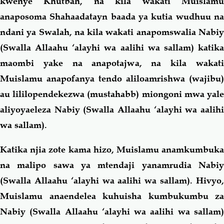
kwenye Khutbah, na kila wakati Muislamu
anaposoma Shahaadatayn baada ya kutia wudhuu na
ndani ya Swalah, na kila wakati anapomswalia Nabiy
(Swalla Allaahu ‘alayhi wa aalihi wa sallam) katika
maombi yake na anapotajwa, na kila wakati
Muislamu anapofanya tendo aliloamrishwa (wajibu)
au lililopendekezwa (mustahabb) miongoni mwa yale
aliyoyaeleza Nabiy (Swalla Allaahu ‘alayhi wa aalihi
wa sallam).
Katika njia zote kama hizo, Muislamu anamkumbuka
na malipo sawa ya mtendaji yanamrudia Nabiy
(Swalla Allaahu ‘alayhi wa aalihi wa sallam). Hivyo,
Muislamu anaendelea kuhuisha kumbukumbu za
Nabiy (Swalla Allaahu ‘alayhi wa aalihi wa sallam)