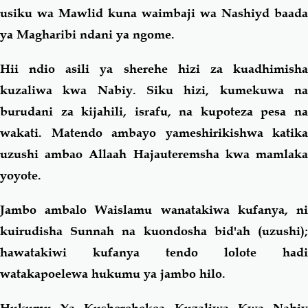
usiku wa Mawlid kuna waimbaji wa Nashiyd baada
ya Magharibi ndani ya ngome.
Hii ndio asili ya sherehe hizi za kuadhimisha
kuzaliwa kwa Nabiy. Siku hizi, kumekuwa na
burudani za kijahili, israfu, na kupoteza pesa na
wakati. Matendo ambayo yameshirikishwa katika
uzushi ambao Allaah Hajauteremsha kwa mamlaka
yoyote.
Jambo ambalo Waislamu wanatakiwa kufanya, ni
kuirudisha Sunnah na kuondosha bid'ah (uzushi);
hawatakiwi kufanya tendo lolote hadi
watakapoelewa hukumu ya jambo hilo.
Hukumu Ya Kusherehekea Kuzaliwa Kwa Nabiy