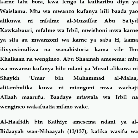
karne tatu bora, kwa lengo la kuiharibu diyn ya
Waislamu. Mtu wa mwanzo kufanya hili baada yao
alikuwa ni mfalme al-Muzaffar Abu Sa'iyd
Kawkabuuri, mfalme wa Irbil, mwishoni mwa karne
ya sita au mwanzoni wa karne ya saba H, kama
ilivyosimuliwa na wanahistoria kama vile Ibn
Khalkaan na wengineo. Abu Shaamah amesema: mtu
wa mwanzo kufanya hilo ndani ya Mosul alikuwa ni
Shaykh 'Umar bin Muhammad al-Malaa,
alitambulika kuwa ni miongoni mwa wachaji
Allaah maarufu. Baadaye mtawala wa Irbil na
wengineo wakafuatia mfano wake.
Al-Haafidh bin Kathiyr amesema ndani ya
al-
Bidaayah wan-Nihaayah
(13/137), katika wasifu w