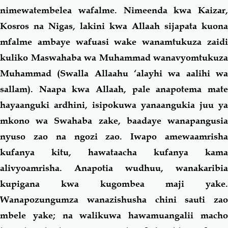
nimewatembelea wafalme. Nimeenda kwa Kaizar,
Kosros na Nigas, lakini kwa Allaah sijapata kuona
mfalme ambaye wafuasi wake wanamtukuza zaidi
kuliko Maswahaba wa Muhammad wanavyomtukuza
Muhammad (Swalla Allaahu ‘alayhi wa aalihi wa
sallam). Naapa kwa Allaah, pale anapotema mate
hayaanguki ardhini, isipokuwa yanaangukia juu ya
mkono wa Swahaba zake, baadaye wanapangusia
nyuso zao na ngozi zao. Iwapo amewaamrisha
kufanya kitu, hawataacha kufanya kama
alivyoamrisha. Anapotia wudhuu, wanakaribia
kupigana kwa kugombea maji yake.
Wanapozungumza wanazishusha chini sauti zao
mbele yake; na walikuwa hawamuangalii macho