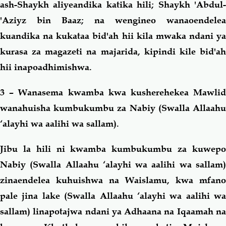
ash-Shaykh aliyeandika katika hili; Shaykh 'Abdul-
'Aziyz bin Baaz; na wengineo wanaoendelea
kuandika na kukataa bid'ah hii kila mwaka ndani ya
kurasa za magazeti na majarida, kipindi kile bid'ah
hii inapoadhimishwa.
3 – Wanasema kwamba kwa kusherehekea Mawlid
wanahuisha kumbukumbu za Nabiy (Swalla Allaahu
‘alayhi wa aalihi wa sallam).
Jibu la hili ni kwamba kumbukumbu za kuwepo
Nabiy (Swalla Allaahu ‘alayhi wa aalihi wa sallam)
zinaendelea kuhuishwa na Waislamu, kwa mfano
pale jina lake (Swalla Allaahu ‘alayhi wa aalihi wa
sallam) linapotajwa ndani ya Adhaana na Iqaamah na