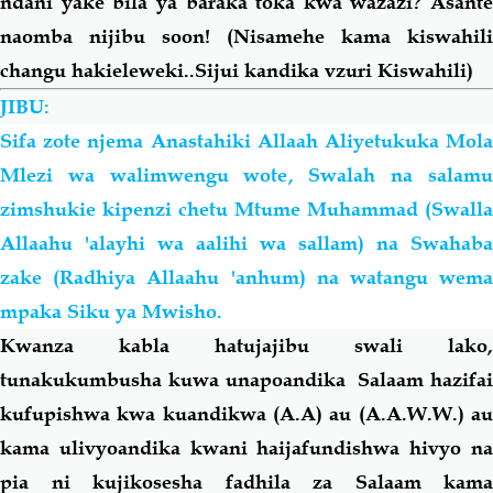
ndani yake bila ya baraka toka kwa wazazi?
Asante
naomba nijibu soon! (Nisamehe kama kiswahili
changu hakieleweki..Sijui kandika vzuri Kiswahili)
JIBU:
Sifa zote njema Anastahiki Allaah Aliyetukuka Mola
Mlezi wa walimwengu wote, Swalah na salamu
zimshukie kipenzi chetu Mtume Muhammad (Swalla
Allaahu 'alayhi wa
aalihi
wa
sallam) na Swahaba
zake (Radhiya Allaahu 'anhum) na watangu wema
mpaka Siku ya Mwisho.
Kwanza kabla hatujajibu swali lako,
tunakukumbusha kuwa unapoandika
Salaam hazifa
kufupishwa kwa kuandikwa (A.A) au (A.A.W.W.) au
kama ulivyoandika kwani haijafundishwa hivyo na
pia ni kujikosesha fadhila za Salaam
kama