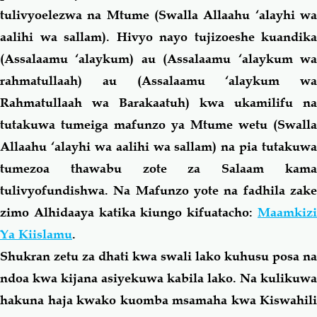
tulivyoelezwa na Mtume (Swalla Allaahu ‘alayhi wa
aalihi wa sallam). Hivyo nayo tujizoeshe kuandika
(Assalaamu ‘alaykum) au (Assalaamu ‘alaykum wa
rahmatullaah) au (Assalaamu ‘alaykum wa
Rahmatullaah wa Barakaatuh) kwa ukamilifu na
tutakuwa tumeiga mafunzo ya Mtume wetu (Swalla
Allaahu ‘alayhi wa aalihi wa sallam) na pia tutakuwa
tumezoa thawabu zote za Salaam
kama
tulivyofundishwa. Na Mafunzo yote na fadhila zake
zimo Alhidaaya katika kiungo kifuatacho:
Maamkizi
Ya Kiislamu
.
Shukran zetu za dhati kwa swali lako kuhusu posa na
ndoa kwa kijana asiyekuwa kabila lako. Na kulikuwa
hakuna haja kwako kuomba msamaha kwa Kiswahili