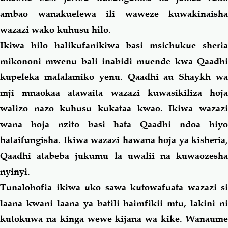
ambao wanakuelewa ili waweze kuwakinaisha
wazazi wako kuhusu
hilo
.
Ikiwa
hilo
halikufanikiwa basi msichukue sheri
mikononi mwenu bali inabidi muende kwa Qaadhi
kupeleka malalamiko yenu. Qaadhi au Shaykh wa
mji mnaokaa atawaita wazazi kuwasikiliza hoja
walizo nazo kuhusu kukataa kwao. Ikiwa wazazi
wana hoja nzito basi hata Qaadhi ndoa hiyo
hataifungisha. Ikiwa wazazi hawana hoja ya kisheria,
Qaadhi atabeba jukumu la uwalii na kuwaozesha
nyinyi.
Tunalohofia ikiwa uko sawa kutowafuata wazazi si
laana kwani laana ya batili haimfikii mtu, lakini ni
kutokuwa na kinga wewe kijana wa kike. Wanaume