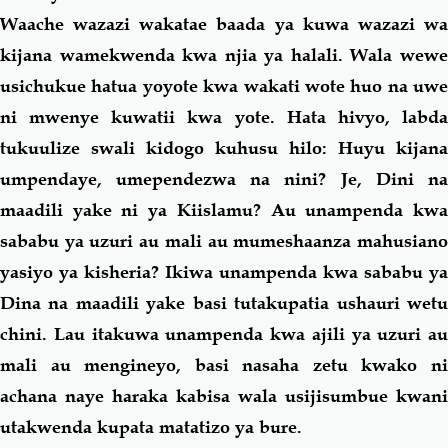
Waache wazazi wakatae baada ya kuwa wazazi wa
kijana wamekwenda kwa njia ya halali. Wala wewe
usichukue hatua yoyote kwa wakati wote huo na uwe
ni mwenye kuwatii kwa yote. Hata hivyo, labda
tukuulize swali kidogo kuhusu
hilo
: Huyu kijana
umpendaye, umependezwa na nini? Je, Dini na
maadili yake ni ya Kiislamu? Au unampenda kwa
sababu ya uzuri au
mali
au mumeshaanza mahusian
yasiyo ya kisheria? Ikiwa unampenda kwa sababu ya
Dina na maadili yake basi tutakupatia ushauri wetu
chini. Lau itakuwa unampenda kwa ajili ya uzuri au
mali
au mengineyo, basi nasaha zetu kwako ni
achana naye haraka kabisa wala usijisumbue kwani
utakwenda kupata matatizo ya bure.