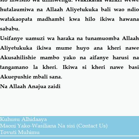
hutalaumiwa na Allaah Aliyetukuka bali wao ndio
watakaopata madhambi kwa
hilo
ikiwa hawan
sababu.
Usifanye uamuzi wa haraka na tunamuomba Allaah
Aliyetukuka ikiwa mume huyo ana kheri nawe
Akusahilishie mambo yako na aifanye harusi na
tangamano la kheri. Ikiwa si kheri nawe basi
Akuepushie mbali
sana
.
Na Allaah Anajua zaidi
Kuhusu Alhidaaya
Maoni Yako-Wasiliana Na sisi (Contact Us)
Tovuti Muhimu