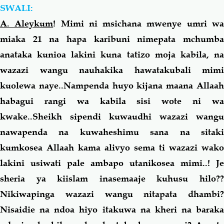
SW
ALI
:
A. Aleykum
! Mimi ni msichana mwenye umri w
Salaf Wa Ummah
Firaq-Makundi
miaka 21 na hapa karibuni nimepata mchumba
anataka kunioa lakini kuna tatizo moja kabila, na
Fiqh-Ibaadah
Duaa-Adhkaar
wazazi wangu nauhakika hawatakubali mimi
kuolewa naye..Nampenda huyo kijana maana Allaah
Fataawa Za Ulamaa
Kauli Za Salaf
habagui rangi wa kabila sisi wote ni wa
Akhlaaq-Aadaab
Raqaaiq
kwake..Sheikh sipendi kuwaudhi wazazi wangu
nawapenda na kuwaheshimu
sana
na sitak
Familia-Jamii
Maswali-Majibu
kumkosea Allaah
kama
alivyo sema ti wazazi wako
lakini usiwati pale ambapo utanikosea mimi..! Je
Chemsha Bongo
Vitabu
sheria ya kiislam inasemaaje kuhusu
hilo
??
Nikiwapinga wazazi wangu nitapata dhambi?
Mapishi
Nisaidie na ndoa hiyo itakuwa na kheri na baraka