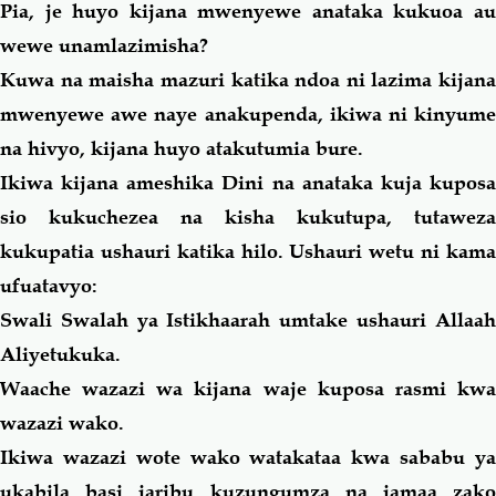
Pia, je huyo kijana mwenyewe anataka kukuoa au
wewe unamlazimisha?
Kuwa na maisha mazuri katika ndoa ni lazima kijana
mwenyewe awe naye anakupenda, ikiwa ni kinyume
na hivyo, kijana huyo atakutumia bure.
Ikiwa kijana ameshika Dini na anataka kuja kuposa
sio kukuchezea na kisha kukutupa, tutaweza
kukupatia ushauri katika
hilo
. Ushauri wetu ni
kam
ufuatavyo:
Swali Swalah ya Istikhaarah umtake ushauri Allaah
Aliyetukuka.
Waache wazazi wa kijana waje kuposa rasmi kwa
wazazi wako.
Ikiwa wazazi wote wako watakataa kwa sababu ya
ukabila basi jaribu kuzungumza na jamaa zako