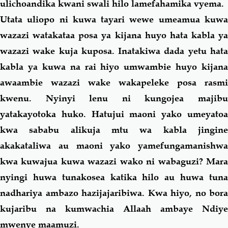
ulichoandika kwani swali
hilo
lamefahamika vyema.
Utata uliopo ni kuwa tayari wewe umeamua kuwa
wazazi watakataa posa ya kijana huyo hata kabla ya
wazazi wake kuja kuposa. Inatakiwa dada yetu hata
kabla ya kuwa na rai hiyo umwambie huyo kijana
awaambie wazazi wake wakapeleke posa rasmi
kwenu. Nyinyi lenu ni kungojea majibu
yatakayotoka huko. Hatujui maoni yako umeyatoa
kwa sababu alikuja mtu wa kabla jingine
akakataliwa au maoni yako yamefungamanishwa
kwa kuwajua kuwa wazazi wako ni wabaguzi? Mara
nyingi huwa tunakosea katika
hilo
au huwa tun
nadhariya ambazo hazijajaribiwa. Kwa hiyo, no bora
kujaribu na kumwachia Allaah ambaye Ndiye
mwenye maamuzi.