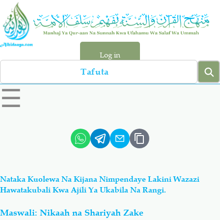
Skip
to
main
content
Log in
Search
left
☰
sidebar
menu
Qur-aan
Hadiyth
Sunnah
Tawhiyd
Nataka Kuolewa Na Kijana Nimpendaye Lakini Wazazi
Aqiydah
Manhaj
Hawatakubali Kwa Ajili Ya Ukabila Na Rangi.
Maswali: Nikaah na Shariyah Zake
Shirki & Kufru
Bid-'ah (Uzushi)