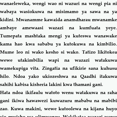
wanaeleweka, wengi wao ni wazuri na wengi pia ni
wabaya wasiokuwa na misimamo ya sawa na ya
kidini. Mwanamme kawaida anamdharau mwanamke
ambaye amewaasi wazazi na kumfuata yeye.
Tumepata mashtaka mengi ya kuteswa wanawake
kama
hao kwa sababu ya kutokuwa na kimbilio.
Mume leo ni wako kesho si wako. Tatizo likitokea
wewe utakimbilia wapi na wazazi watakuwa
wamekupiga vita. Zingatia na ufikirie
sana
kuhus
hilo
. Ndoa yako ukiozeshwa na Qaadhi itakuwa
sahihi kabisa kisheria lakini kwa thamani gani.
Hata ndoa ikifaulu watoto wenu watakuwa na raha
gani ikiwa hawawezi kuwazuru mababu na mabibi
zao. Kuwa makini, wewe kutoolewa na kijana huyo
sio mwisho wa ulimwengu. Wakikataa wazazi wewe