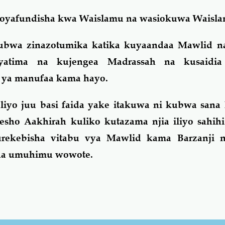
iyoyafundisha kwa Waislamu na wasiokuwa Waisl
ubwa zinazotumika katika kuyaandaa Mawlid na
ayatima na kujengea Madrassah na kusaidia
 ya manufaa kama hayo.
aliyo juu basi faida yake itakuwa ni kubwa san
esho Aakhirah kuliko kutazama njia iliyo sahih
rekebisha vitabu vya Mawlid kama Barzanji 
na umuhimu wowote.