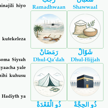
najili hiyo
Ramadhwaan
Shawwaal
 kutekeleza
شَوّالْ
رَمَضَانْ
Dhul-Qa’dah
Dhul-Hijjah
soma Siyrah
uyaacha yale
hihi kuhusu
 Hadiyth ya
ذُو الحِجَّةْ
ذُو الْقَعْدَةْ