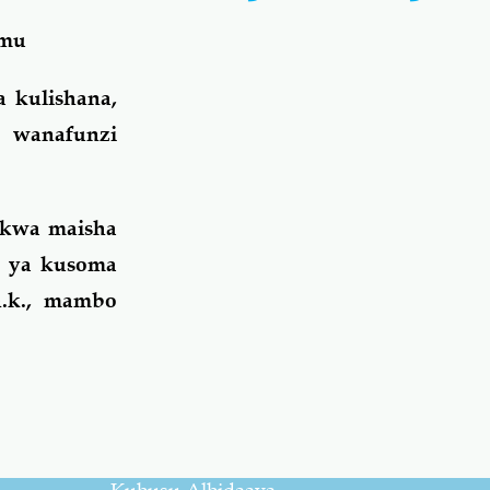
amu
 kulishana,
 wanafunzi
a kwa maisha
i ya kusoma
n.k., mambo