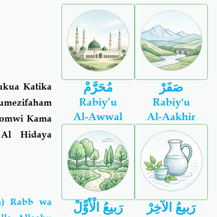
صَفَرْ
مُحَرَّمْ
ukua Katika
Rabiy’u
Rabiy'u
Tumezifaham
Al-Awwal
Al-Aakhir
asomwi Kama
Al Hidaya
la) Rabb wa
رَبيعُ الآخِرْ
رَبيعُ الْأَوًّلْ