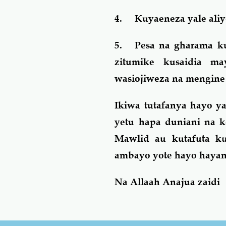
4.
Kuyaeneza yale al
5.
Pesa na gharama k
zitumike kusaidia m
wasiojiweza na mengine
Ikiwa tutafanya hayo y
yetu hapa duniani na k
Mawlid au kutafuta ku
ambayo yote hayo haya
Na Allaah Anajua zaidi