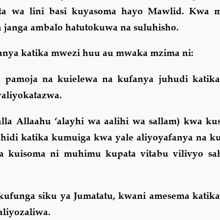
tata wa lini basi kuyasoma hayo Mawlid. Kwa mi
ka janga ambalo hatutokuwa na suluhisho.
ufanya katika mwezi huu au mwaka mzima ni:
 pamoja na kuielewa na kufanya juhudi katika
yaliyokatazwa.
la Allaahu ‘alayhi wa aalihi wa sallam) kwa ku
ahidi katika kumuiga kwa yale aliyoyafanya na k
ka kuisoma ni muhimu kupata vitabu vilivyo sa
kufunga siku ya Jumatatu, kwani amesema katika
liyozaliwa.