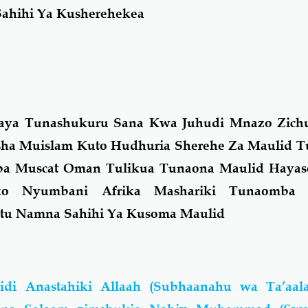
hihi Ya Kusherehekea
aya Tunashukuru Sana Kwa Juhudi Mnazo Zich
ha Muislam Kuto Hudhuria Sherehe Za Maulid 
apa Muscat Oman Tulikua Tunaona Maulid Hay
o Nyumbani Afrika Mashariki Tunaomba 
tu Namna Sahihi Ya Kusoma Maulid
idi Anastahiki Allaah (Subhaanahu wa Ta’aa