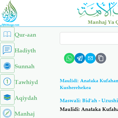
Skip
to
main
content
left
Qur-aan
Search
sidebar
menu
Hadiyth
Sunnah
Maulidi: Anataka Kufaha
Tawhiyd
Kusherehekea
Aqiydah
Maswali: Bid'ah - Uzush
Maulidi
: Anataka Kufah
Manhaj