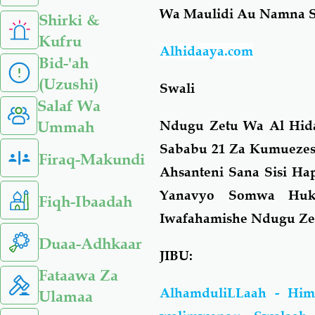
Wa
Maulidi
Au Namna Sa
Shirki &
Kufru
Alhidaaya.com
Bid-'ah
(Uzushi)
Swali
Salaf Wa
Ndugu Zetu Wa Al Hid
Ummah
Sababu 21 Za Kumuezes
Firaq-Makundi
Ahsanteni Sana Sisi H
Yanavyo Somwa Huk
Fiqh-Ibaadah
Iwafahamishe Ndugu Ze
Duaa-Adhkaar
JIBU:
Fataawa Za
AlhamduliLLaah - Him
Ulamaa