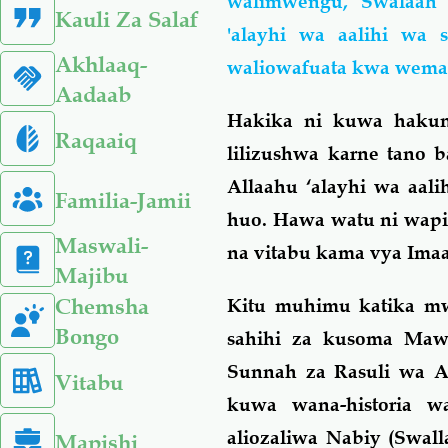
walimwengu, Swalaah
Kauli Za Salaf
'alayhi wa aalihi wa
Akhlaaq-
waliowafuata kwa wema
Aadaab
Hakika ni kuwa hakun
Raqaaiq
lilizushwa karne tano
Allaahu ‘alayhi wa aal
Familia-Jamii
huo. Hawa watu ni wap
Maswali-
na vitabu kama vya Im
Majibu
Chemsha
Kitu muhimu katika mw
Bongo
sahihi za kusoma Mawl
Sunnah za Rasuli wa All
Vitabu
kuwa wana-historia w
aliozaliwa Nabiy (Swall
Mapishi