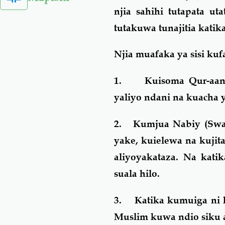
njia sahihi tutapata u
tutakuwa tunajitia kati
Njia muafaka ya sisi k
1.
Kuisoma Qur-aan
yaliyo ndani na kuacha 
2.
Kumjua Nabiy (Swal
yake, kuielewa na kujit
aliyoyakataza. Na kati
suala hilo.
3.
Katika kumuiga ni 
Muslim kuwa ndio siku a