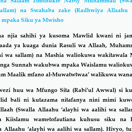
 na Salaam zimshukie Nabiy Muhammad (Swal
 sallam) na Swahaba zake (Radhwiya Allaahu
 mpaka Siku ya Mwisho
a njia sahihi ya kusoma Mawlid kwani ni ja
 baada ya kuaga dunia Rasuli wa Allaah, Muham
ihi wa sallam) na Mashia waliokuwa wakitawala 
inga Sunnah wakubwa mpaka Waislamu walioku
aam Maalik mfano al-Muwatwtwaa’ walikuwa wana
ezi huu wa Mfungo Sita (Rabi’ul Awwal) si ku
id bali ni kutazama nitafanya nini mimi kuw
aah (Swalla Allaahu ‘alayhi wa aalihi wa salla
a Kiislamu wametofautiana kuhusu siku na 
a Allaahu ‘alayhi wa aalihi wa sallam). Hivyo, tu