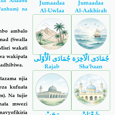
la Allaahu
Jumaadaa
Jumaadaa
 'anhum) na
Al-Uwlaa
Al-Aakhirah
mbo ambalo
mad (Swalla
Misri wakati
wa wakipata
جُمَادَى الْآخِرَة
جُمَادَى الْأُوْلَى
adhibiwa.
Rajab
Sha'baan
tazama njia
eza kufuata
m). Na tujie
hata mwezi
navyofikiria
شَعْبَانْ
رَجَبْ