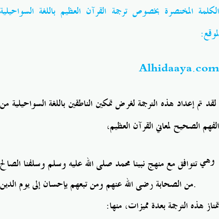
الكلمة المختصرة بخصوص ترجمة القرآن العظيم باللغة السواحيلية
Salaf Wa Ummah
Firaq-Makundi
لموقع:
Fiqh-Ibaadah
Duaa-Adhkaar
Alhidaaya.com
Fataawa Za Ulamaa
Kauli Za Salaf
لقد تم إعداد هذه الترجمة لغرض تمكين الناطقين باللغة السواحيلية من
Akhlaaq-Aadaab
Raqaaiq
الفهم الصحيح لمعاني القرآن العظيم،
Familia-Jamii
Maswali-Majibu
وهي
تتوافق مع منهج نبينا محمد صلى الله عليه وسلم وسلفنا الصالح
Chemsha Bongo
Vitabu
من الصحابة رضى الله عنهم ومن تبعهم بإحسان إلى يوم الدين.
Mapishi
تمتاز هذه الترجمة بعدة مميزات، منها: