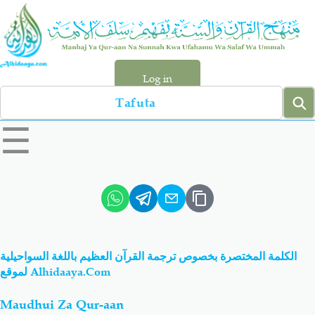
Skip
to
main
content
Log in
Search
left
☰
sidebar
menu
Qur-aan
Hadiyth
Sunnah
Tawhiyd
الكلمة المختصرة بخصوص ترجمة القرآن العظيم باللغة السواحيلية
Aqiydah
Manhaj
لموقع Alhidaaya.com
Maudhui Za Qur-aan
Shirki & Kufru
Bid-'ah (Uzushi)