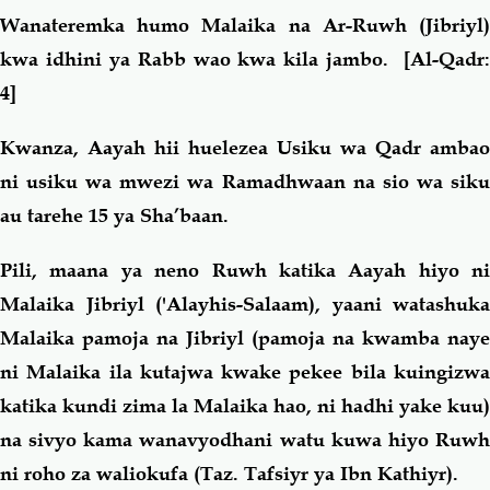
Wanateremka humo Malaika na Ar-Ruwh (Jibriyl)
kwa idhini ya Rabb wao kwa kila jambo.
[Al-Qadr
4]
Kwanza,
Aayah hii huelezea Usiku wa Qadr ambao
ni usiku wa mwezi wa Ramadhwaan na sio wa siku
au tarehe 15 ya Sha’baan.
Pili,
maana ya neno Ruwh katika Aayah hiyo ni
Malaika Jibriyl
('Alayhis-Salaam), yaani watashuka
Malaika pamoja na Jibriyl (pamoja na kwamba naye
ni Malaika ila kutajwa kwake pekee bila kuingizwa
katika kundi zima la Malaika hao, ni hadhi yake kuu)
na sivyo kama wanavyodhani watu kuwa hiyo Ruwh
ni roho za waliokufa (Taz. Tafsiyr ya Ibn Kathiyr).