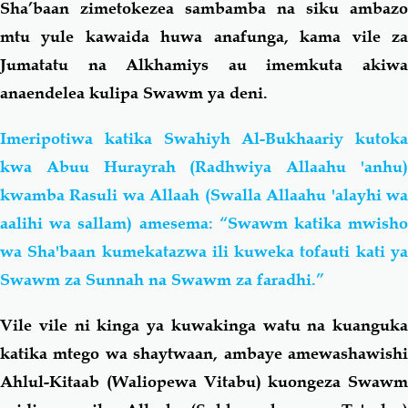
Sha’baan zimetokezea sambamba na siku ambazo
mtu yule kawaida huwa anafunga, kama vile za
Jumatatu na Alkhamiys au imemkuta akiwa
anaendelea kulipa Swawm ya deni.
Imeripotiwa katika Swahiyh Al-Bukhaariy kutoka
kwa Abuu Hurayrah (Radhwiya Allaahu 'anhu)
kwamba Rasuli wa Allaah (Swalla Allaahu 'alayhi wa
aalihi wa sallam) amesema: “Swawm katika mwisho
wa Sha'baan kumekatazwa ili kuweka tofauti kati ya
Swawm za Sunnah na Swawm za faradhi.”
Vile vile ni kinga ya kuwakinga watu na kuanguka
katika mtego wa shaytwaan, ambaye amewashawishi
Ahlul-Kitaab (Waliopewa Vitabu) kuongeza Swawm