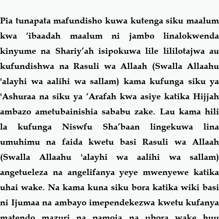
Pia tunapata mafundisho kuwa kutenga siku maalum
kwa ‘ibaadah maalum ni jambo linalokwenda
kinyume na Shariy’ah isipokuwa lile lililotajwa au
kufundishwa na Rasuli wa Allaah (Swalla Allaahu
'alayhi wa aalihi wa sallam) kama kufunga siku ya
'Ashuraa na siku ya ‘Arafah kwa asiye katika Hijjah
ambazo ametubainishia sababu zake. Lau kama hili
la kufunga Niswfu Sha’baan lingekuwa lina
umuhimu na faida kwetu basi Rasuli wa Allaah
(Swalla Allaahu 'alayhi wa aalihi wa sallam)
angetueleza na angelifanya yeye mwenyewe katika
uhai wake. Na kama kuna siku bora katika wiki basi
ni Ijumaa na ambayo imependekezwa kwetu kufanya
matendo mazuri na pamoja na ubora wake huu