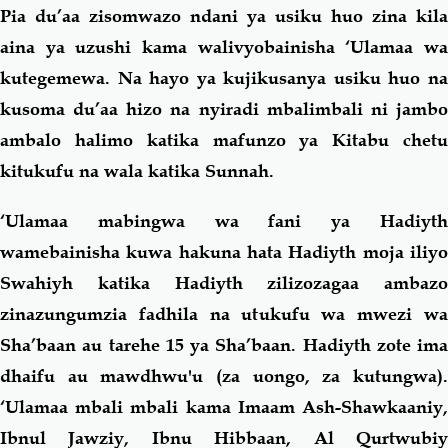
Pia du’aa zisomwazo ndani ya usiku huo zina kila
aina ya uzushi kama walivyobainisha ‘Ulamaa wa
kutegemewa. Na hayo ya kujikusanya usiku huo na
kusoma du’aa hizo na nyiradi mbalimbali ni jambo
ambalo halimo katika mafunzo ya Kitabu chetu
kitukufu na wala katika Sunnah.
‘Ulamaa mabingwa wa fani ya Hadiyth
wamebainisha kuwa hakuna hata Hadiyth moja iliyo
Swahiyh katika Hadiyth zilizozagaa ambazo
zinazungumzia fadhila na utukufu wa mwezi wa
Sha’baan au tarehe 15 ya Sha’baan.
Hadiyth zote ima
dhaifu au mawdhwu'u (za uongo, za kutungwa).
‘Ulamaa mbali mbali kama Imaam Ash-Shawkaaniy,
Ibnul Jawziy, Ibnu Hibbaan, Al Qurtwubiy