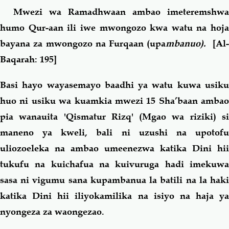
Mwezi wa Ramadhwaan ambao imeteremshwa
humo Qur-aan ili iwe mwongozo kwa watu na hoja
bayana za mwongozo na Furqaan (
upa
mbanuo).
[Al
Baqarah: 195]
Basi hayo wayasemayo baadhi ya watu kuwa usiku
huo ni usiku wa kuamkia mwezi 15 Sha’baan ambao
pia wanauita 'Qismatur Rizq' (Mgao wa riziki) si
maneno ya kweli, bali ni uzushi na upotofu
uliozoeleka na ambao umeenezwa katika Dini hii
tukufu na kuichafua na kuivuruga hadi imekuwa
sasa ni vigumu sana kupambanua la batili na la haki
katika Dini hii iliyokamilika na isiyo na haja ya
nyongeza za waongezao.