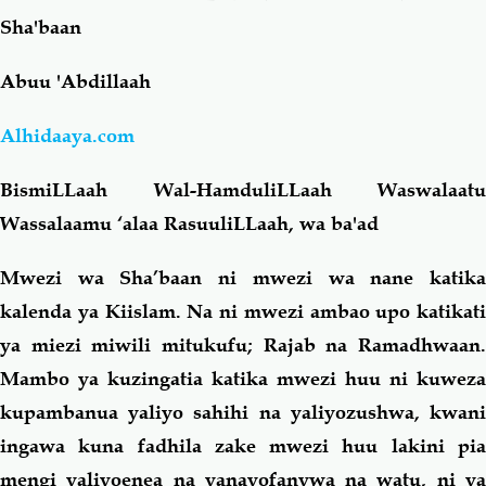
Sha'baan
Salaf Wa Ummah
Firaq-Makundi
Abuu 'Abdillaah
Fiqh-Ibaadah
Duaa-Adhkaar
Alhidaaya.com
Fataawa Za Ulamaa
Kauli Za Salaf
BismiLLaah Wal-HamduliLLaah Waswalaatu
Wassalaamu ‘alaa RasuuliLLaah, wa ba'ad
Akhlaaq-Aadaab
Raqaaiq
Mwezi wa Sha’baan ni mwezi wa nane katika
kalenda ya Kiislam. Na ni mwezi ambao upo katikati
Familia-Jamii
Maswali-Majibu
ya miezi miwili mitukufu; Rajab na Ramadhwaan.
Mambo ya kuzingatia katika mwezi huu ni kuweza
Chemsha Bongo
Vitabu
kupambanua yaliyo sahihi na yaliyozushwa, kwani
ingawa kuna fadhila zake mwezi huu lakini pia
Mapishi
mengi yaliyoenea na yanayofanywa na watu, ni ya