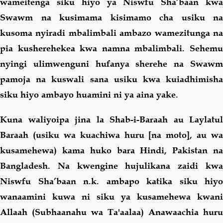
wameitenga siku hiyo ya Niswfu Sha’baan kwa
Swawm na kusimama kisimamo cha usiku na
kusoma nyiradi mbalimbali ambazo wamezitunga na
pia kusherehekea kwa namna mbalimbali. Sehemu
nyingi ulimwenguni hufanya sherehe na Swawm
pamoja na kuswali sana usiku kwa kuiadhimisha
siku hiyo ambayo huamini ni ya aina yake.
Kuna waliyoipa jina la Shab-i-Baraah au Laylatul
Baraah (usiku wa kuachiwa huru [na moto], au wa
kusamehewa) kama huko bara Hindi, Pakistan na
Bangladesh. Na kwengine hujulikana zaidi kwa
Niswfu Sha’baan n.k. ambapo katika siku hiyo
wanaamini kuwa ni siku ya kusamehewa kwani
Allaah (Subhaanahu wa Ta'aalaa) Anawaachia huru