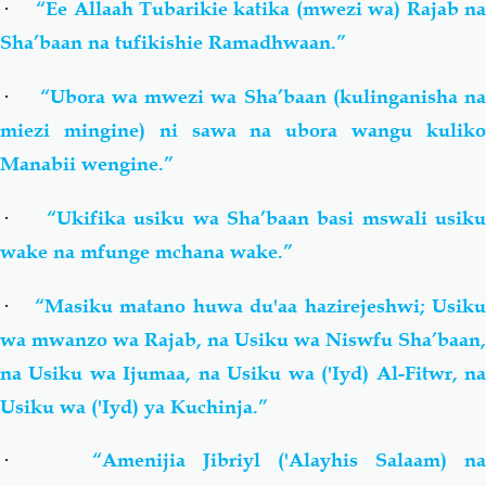
·
“Ee Allaah Tubarikie katika (mwezi wa) Rajab n
Sha’baan na tufikishie Ramadhwaan.”
·
“Ubora wa mwezi wa Sha’baan (kulinganisha n
miezi mingine) ni sawa na ubora wangu kuliko
Manabii wengine.”
·
“Ukifika usiku wa Sha’baan basi mswali usik
wake na mfunge mchana wake.”
·
“Masiku matano huwa du'aa hazirejeshwi; Usik
wa mwanzo wa Rajab, na Usiku wa Niswfu Sha’baan,
na Usiku wa Ijumaa, na Usiku wa ('Iyd) Al-Fitwr, na
Usiku wa ('Iyd) ya Kuchinja.”
·
“Amenijia Jibriyl ('Alayhis Salaam) n