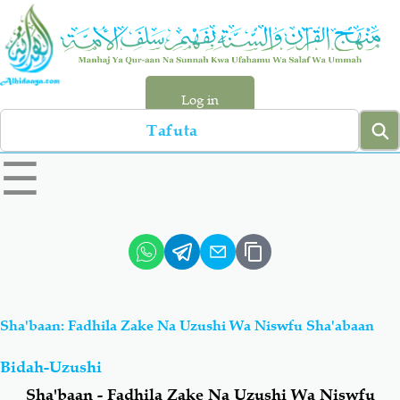
Skip
to
main
content
Log in
Search
left
☰
sidebar
menu
Qur-aan
Hadiyth
Sunnah
Tawhiyd
Sha'baan: Fadhila Zake Na Uzushi Wa Niswfu Sha'abaan
Aqiydah
Manhaj
Bidah-Uzushi
Shirki & Kufru
Bid-'ah (Uzushi)
Sha'baan - Fadhila Zake Na Uzushi Wa Niswfu