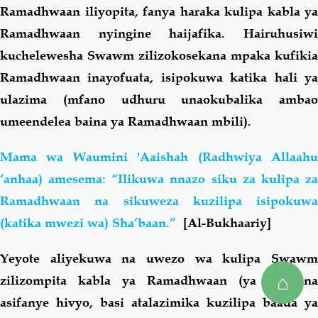
Ramadhwaan iliyopita, fanya haraka kulipa kabla ya
Ramadhwaan nyingine haijafika. Hairuhusiwi
kuchelewesha Swawm zilizokosekana mpaka kufikia
Ramadhwaan inayofuata, isipokuwa katika hali ya
ulazima (mfano udhuru unaokubalika ambao
umeendelea baina ya Ramadhwaan mbili).
Mama wa Waumini 'Aaishah (Radhwiya Allaahu
‘anhaa) amesema:
“Ilikuwa nnazo siku za kulipa z
Ramadhwaan na sikuweza kuzilipa isipokuwa
(katika mwezi wa) Sha’baan.”
[Al-Bukhaariy]
Yeyote aliyekuwa na uwezo wa kulipa Swawm
⌂
zilizompita kabla ya Ramadhwaan (ya pili) na
asifanye hivyo, basi atalazimika kuzilipa baada ya