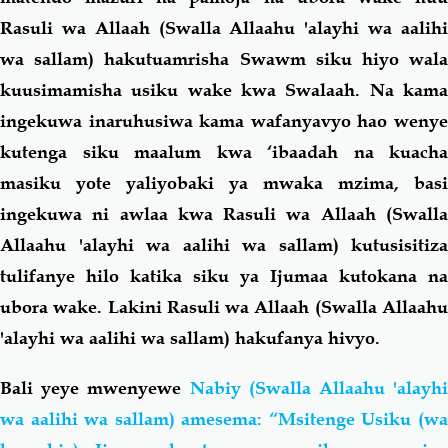
Rasuli wa Allaah (Swalla Allaahu 'alayhi wa aalihi
wa sallam) hakutuamrisha Swawm siku hiyo wala
kuusimamisha usiku wake kwa Swalaah. Na kama
ingekuwa inaruhusiwa kama wafanyavyo hao wenye
kutenga siku maalum kwa ‘ibaadah na kuacha
masiku yote yaliyobaki ya mwaka mzima, basi
ingekuwa ni awlaa kwa Rasuli wa Allaah (Swalla
Allaahu 'alayhi wa aalihi wa sallam)
kutusisitiza
tulifanye hilo katika siku ya Ijumaa kutokana na
ubora wake. Lakini Rasuli wa Allaah (Swalla Allaahu
'alayhi wa aalihi wa sallam) hakufanya hivyo.
Bali yeye mwenyewe
Nabiy (Swalla Allaahu 'alayhi
wa aalihi wa sallam) amesema: “Msitenge Usiku (wa