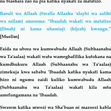
na biashara zao na pia katika nyakati za matatizo.
Rasuli wa Allaah (Swalla Allaahu 'alayhi wa aalihi
wa sallam) amesema: “Ibaadah wakati wa matatizo
(fitnah) ni kama uhamiaji (hijrah) kwangu.”
[Muslim]
Faida na ubora wa kumwabudu Allaah (Subhaanahu
wa Ta'aalaa) wakati watu wameghafilika kutokana na
kumdhukuru Allaah (Subhaanahu wa Ta'aalaa)
zimekuja kwa sababu ‘Ibaadah katika nyakati kama
hizo ni ngumu zaidi kuliko kumwabudu Allaah
(Subhaanahu wa Ta'aalaa) wakati kila mtu
amefungamana na ‘Ibaadah.
Swawm katika mwezi wa Sha’baan ni mazoezi kabla