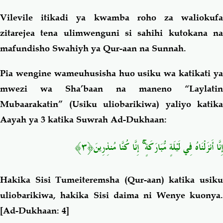
Vilevile itikadi ya kwamba roho za waliokufa
zitarejea tena ulimwenguni si sahihi kutokana na
mafundisho Swahiyh ya Qur-aan na Sunnah.
Pia wengine wameuhusisha huo usiku wa katikati ya
mwezi wa Sha’baan na maneno “Laylatin
Mubaarakatin” (Usiku uliobarikiwa) yaliyo katika
Aayah ya 3 katika Suwrah Ad-Dukhaan:
﴿٣﴾
إِنَّا كُنَّا مُنذِرِينَ
ۚ
إِنَّا أَنزَلْنَاهُ فِي لَيْلَةٍ مُّبَارَكَةٍ
Hakika Sisi Tumeiteremsha (Qur-aan) katika usiku
uliobarikiwa, hakika Sisi daima ni Wenye kuonya.
[Ad-Dukhaan: 4]