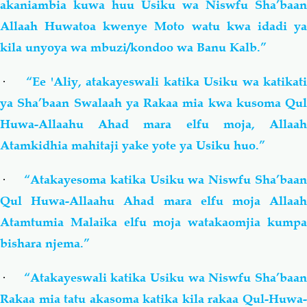
akaniambia kuwa huu Usiku wa Niswfu Sha’baan
Allaah Huwatoa kwenye Moto watu kwa idadi ya
kila unyoya wa mbuzi/kondoo wa Banu Kalb.”
·
“Ee 'Aliy, atakayeswali katika Usiku wa katikat
ya Sha’baan Swalaah ya Rakaa mia kwa kusoma Qul
Huwa-Allaahu Ahad mara elfu moja, Allaah
Atamkidhia mahitaji yake yote ya Usiku huo.”
·
“Atakayesoma katika Usiku wa Niswfu Sha’baan
Qul Huwa-Allaahu Ahad mara elfu moja Allaah
Atamtumia Malaika elfu moja watakaomjia kumpa
bishara njema.”
·
“Atakayeswali katika Usiku wa Niswfu Sha’baan
Rakaa mia tatu akasoma katika kila rakaa Qul-Huwa-