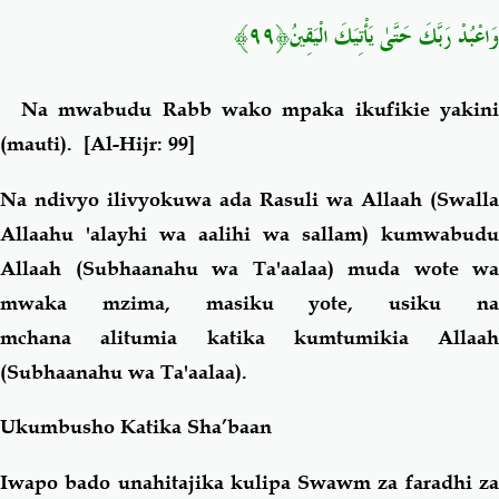
وَاعْبُدْ رَبَّكَ حَتَّىٰ يَأْتِيَكَ الْيَقِينُ﴿٩٩﴾
Na mwabudu Rabb wako mpaka ikufikie yakini
(mauti).
[Al-Hijr: 99]
Na ndivyo ilivyokuwa ada Rasuli wa Allaah (Swalla
Allaahu 'alayhi wa aalihi wa sallam) kumwabudu
Allaah (Subhaanahu wa Ta'aalaa) muda wote wa
mwaka mzima, masiku yote, usiku na
mchana alitumia katika kumtumikia Allaah
(Subhaanahu wa Ta'aalaa).
Ukumbusho Katika Sha’baan
Iwapo bado unahitajika kulipa Swawm za faradhi za