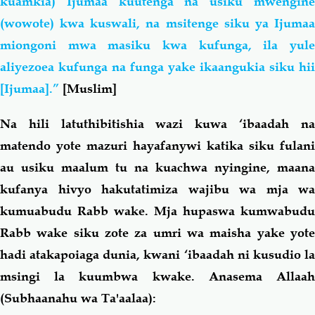
kuamkia) Ijumaa kuutenga na usiku mwengine
(wowote) kwa kuswali, na msitenge siku ya Ijumaa
miongoni mwa masiku kwa kufunga, ila yule
aliyezoea kufunga na funga yake ikaangukia siku hii
[Ijumaa].”
[Muslim]
Na hili latuthibitishia wazi kuwa ‘ibaadah na
matendo yote mazuri hayafanywi katika siku fulani
au usiku maalum tu na kuachwa nyingine, maana
kufanya hivyo hakutatimiza wajibu wa mja wa
kumuabudu Rabb wake. Mja hupaswa kumwabudu
Rabb wake siku zote za umri wa maisha yake yote
hadi atakapoiaga dunia, kwani ‘ibaadah ni kusudio la
msingi la kuumbwa kwake. Anasema Allaah
(Subhaanahu wa Ta'aalaa):