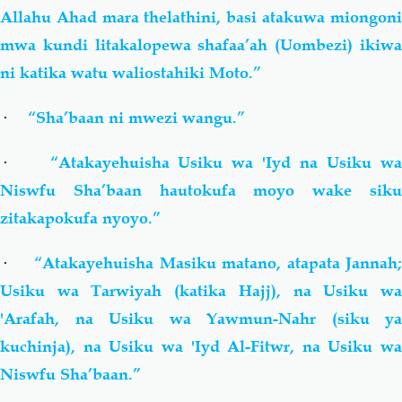
Allahu Ahad mara thelathini, basi atakuwa miongoni
mwa kundi litakalopewa shafaa’ah (Uombezi) ikiwa
ni katika watu waliostahiki Moto.”
·
“Sha’baan ni mwezi wangu.”
·
“Atakayehuisha Usiku wa 'Iyd na Usiku w
Niswfu Sha’baan hautokufa moyo wake siku
zitakapokufa nyoyo.”
·
“Atakayehuisha Masiku matano, atapata Jannah
Usiku wa Tarwiyah (katika Hajj), na Usiku wa
'Arafah, na Usiku wa Yawmun-Nahr (siku ya
kuchinja), na Usiku wa 'Iyd Al-Fitwr, na Usiku wa
Niswfu Sha’baan.”