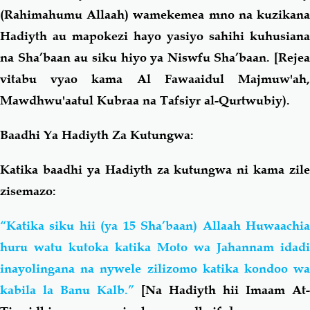
(Rahimahumu Allaah) wamekemea mno na kuzikana
Hadiyth au mapokezi hayo yasiyo sahihi kuhusiana
na Sha’baan au siku hiyo ya Niswfu Sha’baan. [Rejea
vitabu vyao kama Al Fawaaidul Majmuw'ah,
Mawdhwu'aatul Kubraa na Tafsiyr al-Qurtwubiy).
Baadhi Ya Hadiyth Za Kutungwa:
Katika baadhi ya Hadiyth za kutungwa ni kama zile
zisemazo:
“Katika siku hii (ya 15 Sha’baan) Allaah Huwaachia
huru watu kutoka katika Moto wa Jahannam idadi
inayolingana na nywele zilizomo katika kondoo wa
kabila la Banu Kalb.”
[Na Hadiyth hii Imaam At-