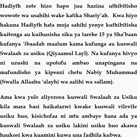
Hadiyth zote hizo hapo juu hazina uthibitisho
wowote wa usahihi wake katika Shariy’ah. Kwa hiyo
hakuna Hadiyth hata moja sahihi yenye kuthibitisha
kuitenga au kuihusisha siku ya tarehe 15 ya Sha’baan
kufanya ‘ibaadah maalum kama kufunga au kuswali
Swalaah za usiku (Qiyaamul Layl). Na kufanya hivyo
ni uzushi na upotofu ambao unapingana na
mafundisho ya kipenzi chetu Nabiy Muhammad
(Swalla Allaahu 'alayhi wa aalihi wa sallam).
Ama kwa yule aliyezoea kuswali Swalaah za Usiku
kila mara basi haikatazwi kwake kuswali vilevile
usiku huo, kisichofaa ni mtu ambaye hana ada ya
kuswali Swalaah za usiku lakini usiku huo akawa
haukosi kwa kuamini kuwa una fadhila kubwa.