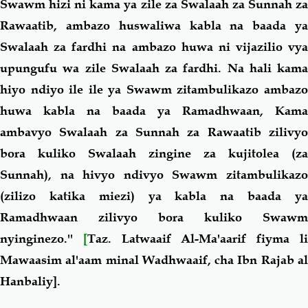
Swawm hizi ni kama ya zile za Swalaah za Sunnah za
Rawaatib, ambazo huswaliwa kabla na baada ya
Swalaah za fardhi na ambazo huwa ni vijazilio vya
upungufu wa zile Swalaah za fardhi. Na hali kama
hiyo ndiyo ile ile ya Swawm zitambulikazo ambazo
huwa kabla na baada ya Ramadhwaan, Kama
ambavyo Swalaah za Sunnah za Rawaatib zilivyo
bora kuliko Swalaah zingine za kujitolea (za
Sunnah), na hivyo ndivyo Swawm zitambulikazo
(zilizo katika miezi) ya kabla na baada ya
Ramadhwaan zilivyo bora kuliko Swawm
nyinginezo.''
[
Taz. Latwaaif Al-Ma'aarif fiyma l
Mawaasim al'aam minal Wadhwaaif, cha Ibn Rajab al
Hanbaliy].