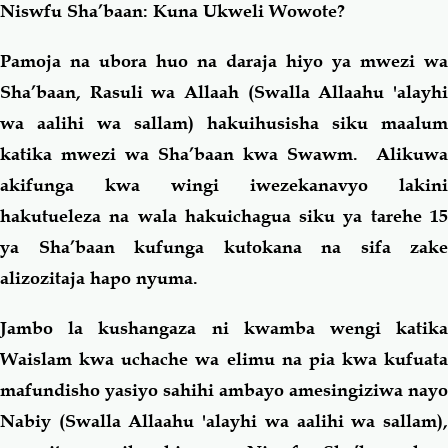
Niswfu Sha’baan: Kuna Ukweli Wowote?
Pamoja na ubora huo na daraja hiyo ya mwezi wa
Sha’baan, Rasuli wa Allaah (Swalla Allaahu 'alayhi
wa aalihi wa sallam)
hakuihusisha siku maalum
katika mwezi wa Sha’baan kwa Swawm. Alikuwa
akifunga kwa wingi iwezekanavyo lakini
hakutueleza na wala hakuichagua siku ya tarehe 15
ya Sha’baan kufunga kutokana na sifa zake
alizozitaja hapo nyuma.
Jambo la kushangaza ni kwamba wengi katika
Waislam kwa uchache wa elimu na pia kwa kufuata
mafundisho yasiyo sahihi ambayo amesingiziwa nayo
Nabiy (Swalla Allaahu 'alayhi wa aalihi wa sallam),