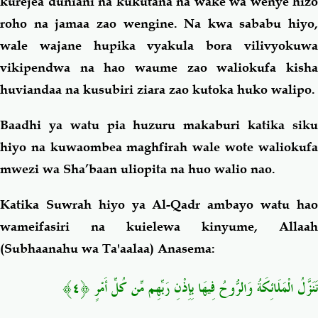
kurejea duniani na kukutana na wake wa wenye hizo
roho na jamaa zao wengine. Na kwa sababu hiyo,
wale wajane hupika vyakula bora vilivyokuwa
vikipendwa na hao waume zao waliokufa kisha
huviandaa na kusubiri ziara zao kutoka huko walipo.
Baadhi ya watu pia huzuru makaburi katika siku
hiyo na kuwaombea maghfirah wale wote waliokufa
mwezi wa Sha’baan uliopita na huo walio nao.
Katika Suwrah hiyo ya Al-Qadr ambayo watu hao
wameifasiri na kuielewa kinyume, Allaah
(Subhaanahu wa Ta'aalaa) Anasema:
تَنَزَّلُ الْمَلَائِكَةُ وَالرُّوحُ فِيهَا بِإِذْنِ رَبِّهِم مِّن كُلِّ أَمْرٍ ﴿٤﴾