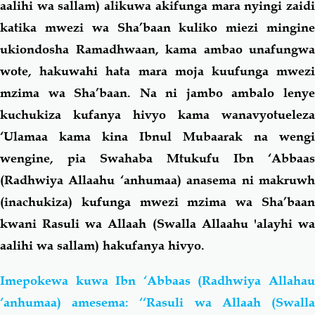
aalihi wa sallam)
alikuwa akifunga mara nyingi zaid
katika mwezi wa Sha’baan kuliko miezi mingine
ukiondosha Ramadhwaan, kama ambao unafungwa
wote, hakuwahi hata mara moja kuufunga mwezi
mzima wa Sha’baan. Na ni jambo ambalo lenye
kuchukiza kufanya hivyo kama wanavyotueleza
‘Ulamaa kama kina Ibnul Mubaarak na wengi
wengine, pia Swahaba Mtukufu Ibn ‘Abbaas
(Radhwiya Allaahu ‘anhumaa) anasema ni makruwh
(inachukiza) kufunga mwezi mzima wa Sha’baan
kwani Rasuli wa Allaah (Swalla Allaahu 'alayhi wa
aalihi wa sallam) hakufanya hivyo.
Imepokewa kuwa Ibn ‘Abbaas (Radhwiya Allahau
‘anhumaa) amesema: ‘‘Rasuli wa Allaah (Swalla