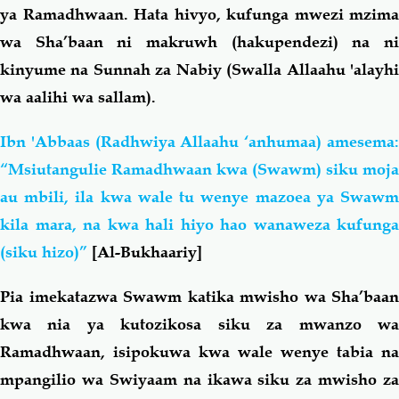
ya Ramadhwaan. Hata hivyo, kufunga mwezi mzima
wa Sha’baan ni makruwh (hakupendezi) na ni
kinyume na Sunnah za Nabiy (Swalla Allaahu 'alayhi
wa aalihi wa sallam).
Ibn 'Abbaas (Radhwiya Allaahu ‘anhumaa) amesema:
“Msiutangulie Ramadhwaan kwa (Swawm) siku moja
au mbili, ila kwa wale tu wenye mazoea ya Swawm
kila mara, na kwa hali hiyo hao wanaweza kufunga
(siku hizo)”
[Al-Bukhaariy]
Pia imekatazwa Swawm katika mwisho wa Sha’baan
kwa nia ya kutozikosa siku za mwanzo wa
Ramadhwaan, isipokuwa kwa wale wenye tabia na
mpangilio wa Swiyaam na ikawa siku za mwisho za