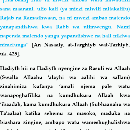
sana maanani, ulio kati (ya miezi miwili mitakatifu)
Rajab na Ramadhwaan, na ni mwezi ambao matendo
yanapandishwa kwa Rabb wa ulimwengu. Nami
napenda matendo yangu yapandishwe na hali nikiwa
nimefunga”
[An Nasaaiy, at-Targhiyb wat-Tarhiyb,
uk. 425].
Hadiyth hii na Hadiyth nyengine za Rasuli wa Allaah
(Swalla Allaahu 'alayhi wa aalihi wa sallam)
zinahimiza kufanya ‘amali njema pale watu
wanapoghafilika na kumdhukuru Allaah kwa
‘ibaadah, kama kumdhukuru Allaah (Subhaanahu wa
Ta'aalaa) katika sehemu za masoko, maduka na
biashara zingine, ambapo watu wameshughulishwa