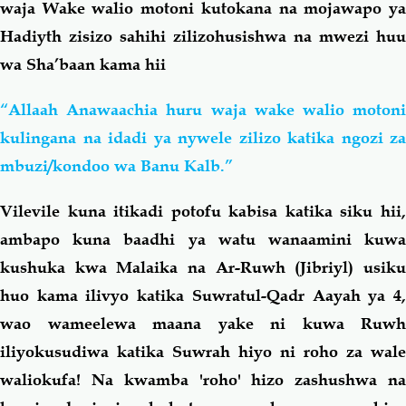
waja Wake walio motoni kutokana na mojawapo ya
Hadiyth zisizo sahihi zilizohusishwa na mwezi huu
wa Sha’baan kama hii
“Allaah Anawaachia huru waja wake walio motoni
kulingana na idadi ya nywele zilizo katika ngozi za
mbuzi/kondoo wa Banu Kalb.”
Vilevile kuna itikadi potofu kabisa katika siku hii,
ambapo kuna baadhi ya watu wanaamini kuwa
kushuka kwa Malaika na Ar-Ruwh (Jibriyl) usiku
huo kama ilivyo katika Suwratul-Qadr Aayah ya 4,
wao wameelewa maana yake ni kuwa Ruwh
iliyokusudiwa katika Suwrah hiyo ni roho za wale
waliokufa! Na kwamba 'roho' hizo zashushwa na