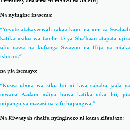
Tirmidhiy anasema ni mbovu na dhaifu]
Na nyingine inasema:
“Yeyote atakayeswali rakaa kumi na nne za Swalaah
katika usiku wa tarehe 15 ya Sha’baan atapata ujira
ulio sawa na kufunga Swawm na Hija ya miaka
ishirini.”
na pia isemayo:
“Kuwa ubora wa siku hii ni kwa sababu jaala ya
mwana Aadam ndiyo huwa katika siku hii, pia
mipango ya mazazi na vifo hupangwa.”
Na Riwaayah dhaifu nyinginezo ni kama zifautazo: