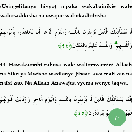
(Usingelifanya hivyo) mpaka wakubainikie wale
waliosadikisha na
uwajue waliokadhibisha.
لَا يَسْتَأْذِنُكَ الَّذِينَ يُؤْمِنُونَ بِاللَّـهِ وَالْيَوْمِ الْآخِرِ أَن يُجَاهِدُوا بِأَمْوَالِهِمْ
﴿٤٤﴾
وَاللَّـهُ عَلِيمٌ بِالْمُتَّقِينَ
ۗ
وَأَنفُسِهِمْ
44. Hawakuombi ruhusa wale waliomwamini Allaah
na Siku ya Mwisho
wasifanye Jihaad kwa mali zao na
nafsi zao. Na Allaah Anawajua vyema wenye taqwa.
إِنَّمَا يَسْتَأْذِنُكَ الَّذِينَ لَا يُؤْمِنُونَ بِاللَّـهِ وَالْيَوْمِ الْآخِرِ وَارْتَابَتْ قُلُوبُهُمْ
﴿٤٥﴾
فَهُمْ فِي رَيْبِهِمْ يَتَرَدَّدُونَ
⌂