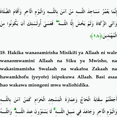
إِنَّمَا يَعْمُرُ مَسَاجِدَ اللَّـهِ مَنْ آمَنَ بِاللَّـهِ وَالْيَوْمِ الْآخِرِ وَأَقَامَ الصَّلَاةَ
فَعَسَىٰ أُولَـٰئِكَ أَن يَكُونُوا مِنَ
ۖ
َآتَى الزَّكَاةَ وَلَمْ يَخْشَ إِلَّا اللَّـهَ
﴿١٨﴾
الْمُهْتَدِينَ
18. Hakika wanaoamirisha Misikiti ya Allaah ni wale
wanaomwamini Allaah na Siku ya Mwisho, na
wakasimamisha Swalaah na wakatoa Zakaah na
hawamkhofu (yeyote) isipokuwa Allaah. Basi asaa
hao wakawa miongoni mwa waliohidika.
أَجَعَلْتُمْ سِقَايَةَ الْحَاجِّ وَعِمَارَةَ الْمَسْجِدِ الْحَرَامِ كَمَنْ آمَنَ بِاللَّـهِ
وَاللَّـهُ
ۗ
لَا يَسْتَوُونَ عِندَ اللَّـهِ
ۚ
وَالْيَوْمِ الْآخِرِ وَجَاهَدَ فِي سَبِيلِ اللَّـهِ