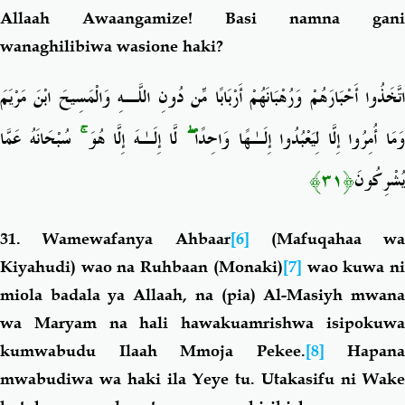
Allaah Awaangamize! Basi namna gani
wanaghilibiwa wasione haki?
اتَّخَذُوا أَحْبَارَهُمْ وَرُهْبَانَهُمْ أَرْبَابًا مِّن دُونِ اللَّـهِ وَالْمَسِيحَ ابْنَ مَرْيَمَ
سُبْحَانَهُ عَمَّا
ۚ
لَّا إِلَـٰهَ إِلَّا هُوَ
ۖ
َمَا أُمِرُوا إِلَّا لِيَعْبُدُوا إِلَـٰهًا وَاحِدًا
﴿٣١﴾
يُشْرِكُونَ
31. Wamewafanya Ahbaar
[6]
(Mafuqahaa wa
Kiyahudi) wao na Ruhbaan (Monaki)
[7]
wao kuwa n
miola badala ya Allaah, na (pia) Al-Masiyh mwana
wa Maryam na hali hawakuamrishwa isipokuwa
kumwabudu Ilaah Mmoja Pekee.
[8]
Hapana
mwabudiwa wa haki ila Yeye
tu. Utakasifu ni Wake