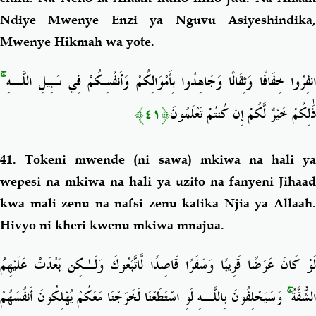
Ndiye Mwenye Enzi ya Nguvu Asiyeshindika,
Mwenye Hikmah wa yote.
ۚ
نفِرُوا خِفَافًا وَثِقَالًا وَجَاهِدُوا بِأَمْوَالِكُمْ وَأَنفُسِكُمْ فِي سَبِيلِ اللَّـهِ
﴿٤١﴾
ذَٰلِكُمْ خَيْرٌ لَّكُمْ إِن كُنتُمْ تَعْلَمُونَ
41. Tokeni
mwende (ni sawa) mkiwa na hali ya
wepesi na mkiwa na hali ya uzito na fanyeni Jihaad
kwa mali zenu na nafsi zenu katika Njia ya Allaah.
Hivyo ni kheri kwenu mkiwa
mnajua.
لَوْ كَانَ عَرَضًا قَرِيبًا وَسَفَرًا قَاصِدًا لَّاتَّبَعُوكَ وَلَـٰكِن بَعُدَتْ عَلَيْهِمُ
وَسَيَحْلِفُونَ بِاللَّـهِ لَوِ اسْتَطَعْنَا لَخَرَجْنَا مَعَكُمْ يُهْلِكُونَ أَنفُسَهُمْ
ۚ
لشُّقَّةُ