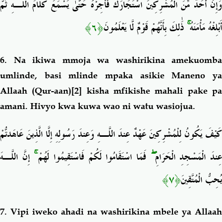
وَإِنْ أَحَدٌ مِّنَ الْمُشْرِكِينَ اسْتَجَارَكَ فَأَجِرْهُ حَتَّىٰ يَسْمَعَ كَلَامَ اللَّـهِ ثُمَّ
﴿٦﴾
ذَٰلِكَ بِأَنَّهُمْ قَوْمٌ لَّا يَعْلَمُونَ
ۚ
أَبْلِغْهُ مَأْمَنَهُ
6. Na ikiwa
mmoja wa washirikina amekuomba
umlinde, basi mlinde mpaka asikie Maneno ya
Allaah (Qur-aan)
[2]
kisha mfikishe mahali pake p
amani. Hivyo kwa kuwa wao ni watu wasiojua.
كَيْفَ يَكُونُ لِلْمُشْرِكِينَ عَهْدٌ عِندَ اللَّـهِ وَعِندَ رَسُولِهِ إِلَّا الَّذِينَ عَاهَدتُّمْ
إِنَّ اللَّـهَ
ۚ
فَمَا اسْتَقَامُوا لَكُمْ فَاسْتَقِيمُوا لَهُمْ
ۖ
ِندَ الْمَسْجِدِ الْحَرَامِ
﴿٧﴾
يُحِبُّ الْمُتَّقِينَ
7. Vipi iweko ahadi na washirikina mbele ya Allaah