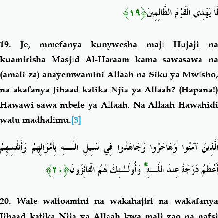
﴿١٩﴾
لَا يَهْدِي الْقَوْمَ الظَّالِمِينَ
19. Je, mmefanya kunywesha maji Hujaji na
kuamirisha Masjid Al-Haraam kama sawasawa na
(amali za) anayemwamini Allaah na Siku ya Mwisho,
na akafanya
Jihaad katika Njia ya Allaah?
(Hapana!)
Hawawi sawa mbele ya Allaah. Na Allaah Hawahidi
watu madhalimu.
[3]
الَّذِينَ آمَنُوا وَهَاجَرُوا وَجَاهَدُوا فِي سَبِيلِ اللَّـهِ بِأَمْوَالِهِمْ وَأَنفُسِهِمْ
﴿٢٠﴾
وَأُولَـٰئِكَ هُمُ الْفَائِزُونَ
ۚ
أَعْظَمُ دَرَجَةً عِندَ اللَّـهِ
20. Wale walioamini na wakahajiri na wakafanya
Jihaad katika Njia ya Allaah kwa mali zao na nafsi