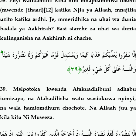
38. Enyi walioamini! Mna nini
mnapoambiwa token
(mwende Jihaad)
[12]
katika Njia ya Allaah, mnajiti
uzito katika ardhi. Je, mmeridhika na uhai wa dunia
badala ya Aakhirah? Basi starehe
za uhai wa dunia
kulinganisha na Aakhirah ni chache.
ۗ
ِلَّا تَنفِرُوا يُعَذِّبْكُمْ عَذَابًا أَلِيمًا وَيَسْتَبْدِلْ قَوْمًا غَيْرَكُمْ وَلَا تَضُرُّوهُ شَيْئًا
﴿٣٩﴾
وَاللَّـهُ عَلَىٰ كُلِّ شَيْءٍ قَدِيرٌ
39. Msipotoka kwenda Atakuadhibuni adhabu
iumizayo, na Atabadilisha watu wasiokuwa nyinyi,
na wala hamtomdhuru chochote
. Na Allaah juu y
kila kitu Ni Muweza.
إِلَّا تَنصُرُوهُ فَقَدْ نَصَرَهُ اللَّـهُ إِذْ أَخْرَجَهُ الَّذِينَ كَفَرُوا ثَانِيَ اثْنَيْنِ إِذْ هُمَا