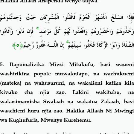
Hakika Allaah Anapenda wenye taqwa.
فَإِذَا انسَلَخَ الْأَشْهُرُ الْحُرُمُ فَاقْتُلُوا الْمُشْرِكِينَ حَيْثُ وَجَدتُّمُوهُمْ
فَإِن تَابُوا وَأَقَامُوا
ۚ
َخُذُوهُمْ وَاحْصُرُوهُمْ وَاقْعُدُوا لَهُمْ كُلَّ مَرْصَدٍ
﴿٥﴾
إِنَّ اللَّـهَ غَفُورٌ رَّحِيمٌ
ۚ
الصَّلَاةَ وَآتَوُا الزَّكَاةَ فَخَلُّوا سَبِيلَهُمْ
5.
Itapomalizika Miezi Mitukufu, basi
waueni
washirikina popote muwakutapo, na wachukueni
(mateka) na wahusuruni, na wakalieni katika kila
kivuko cha njia zao. Lakini
wakitubu, n
wakasimamisha Swalaah na wakatoa Zakaah, basi
waachieni huru njia zao. Hakika Allaah
Ni Mwingi
wa Kughufuria, Mwenye Kurehemu.