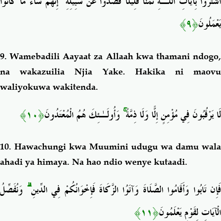
إِنَّهُمْ سَاءَ مَا كَانُوا
ۚ
شْتَرَوْا بِآيَاتِ اللَّـهِ ثَمَنًا قَلِيلًا فَصَدُّوا عَن سَبِيلِهِ
﴿٩﴾
يَعْمَلُونَ
9. Wamebadili
Aayaat za Allaah kwa thamani ndogo
na wakazuilia Njia Yake. Hakika ni maovu
waliyokuwa wakitenda
.
﴿١٠﴾
وَأُولَـٰئِكَ هُمُ الْمُعْتَدُونَ
ۚ
لَا يَرْقُبُونَ فِي مُؤْمِنٍ إِلًّا وَلَا ذِمَّةً
10. Hawachungi kwa Muumini udugu wa damu wala
ahadi ya himaya. Na hao ndio wenye kutaadi.
وَنُفَصِّلُ
ۗ
َإِن تَابُوا وَأَقَامُوا الصَّلَاةَ وَآتَوُا الزَّكَاةَ فَإِخْوَانُكُمْ فِي الدِّينِ
﴿١١﴾
الْآيَاتِ لِقَوْمٍ يَعْلَمُونَ