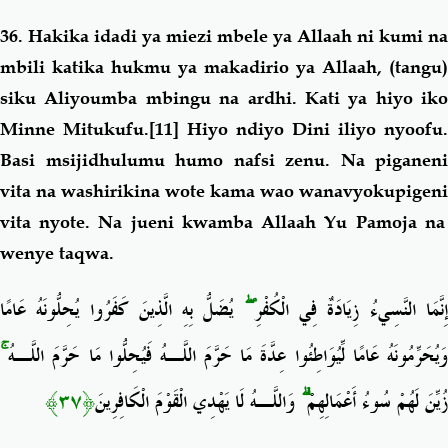
36. Hakika idadi ya miezi mbele ya Allaah ni kumi na
mbili katika hukmu ya makadirio ya Allaah, (tangu)
siku Aliyoumba mbingu na ardhi. Kati ya hiyo
iko
Minne Mitukufu.
[11]
Hiyo ndiyo Dini iliyo nyoofu.
Basi msijidhulumu humo nafsi zenu. Na piganeni
vita na washirikina wote kama wao wanavyokupigeni
vita nyote. Na jueni kwamba Allaah Yu Pamoja na
wenye taqwa.
يُضَلُّ بِهِ الَّذِينَ كَفَرُوا يُحِلُّونَهُ عَامًا
ۖ
ِنَّمَا النَّسِيءُ زِيَادَةٌ فِي الْكُفْرِ
ۚ
َيُحَرِّمُونَهُ عَامًا لِّيُوَاطِئُوا عِدَّةَ مَا حَرَّمَ اللَّـهُ فَيُحِلُّوا مَا حَرَّمَ اللَّـهُ
﴿٣٧﴾
وَاللَّـهُ لَا يَهْدِي الْقَوْمَ الْكَافِرِينَ
ۗ
زُيِّنَ لَهُمْ سُوءُ أَعْمَالِهِمْ