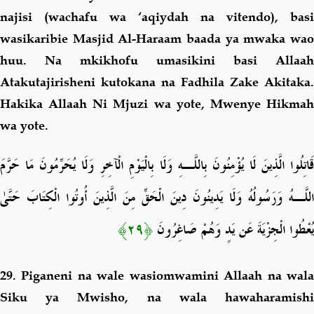
najisi
(wachafu wa ‘aqiydah na vitendo),
basi
wasikaribie Masjid Al-Haraam baada ya mwaka wao
huu. Na mkikhofu umasikini basi Allaah
Atakutajirisheni kutokana na Fadhila Zake Akitaka.
Hakika Allaah Ni Mjuzi wa yote, Mwenye Hikmah
wa yote.
قَاتِلُوا الَّذِينَ لَا يُؤْمِنُونَ بِاللَّـهِ وَلَا بِالْيَوْمِ الْآخِرِ وَلَا يُحَرِّمُونَ مَا حَرَّمَ
اللَّـهُ وَرَسُولُهُ وَلَا يَدِينُونَ دِينَ الْحَقِّ مِنَ الَّذِينَ أُوتُوا الْكِتَابَ حَتَّىٰ
﴿٢٩﴾
يُعْطُوا الْجِزْيَةَ عَن يَدٍ وَهُمْ صَاغِرُونَ
29. Piganeni na wale wasiomwamini Allaah na wala
Siku ya Mwisho, na wala hawaharamishi