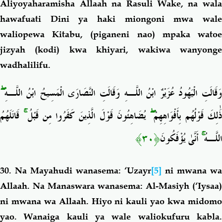
Aliyoyaharamisha Allaah na Rasuli Wake, na wala
hawafuati Dini ya haki miongoni mwa wale
waliopewa Kitabu, (piganeni nao) mpaka watoe
jizyah (kodi) kwa khiyari, wakiwa wanyonge
wadhalilifu.
ۖ
َقَالَتِ الْيَهُودُ عُزَيْرٌ ابْنُ اللَّـهِ وَقَالَتِ النَّصَارَى الْمَسِيحُ ابْنُ اللَّـهِ
قَاتَلَهُمُ
ۚ
يُضَاهِئُونَ قَوْلَ الَّذِينَ كَفَرُوا مِن قَبْلُ
ۖ
َٰلِكَ قَوْلُهُم بِأَفْوَاهِهِمْ
﴿٣٠﴾
أَنَّىٰ يُؤْفَكُونَ
ۚ
اللَّـهُ
30. Na Mayahudi wanasema: ‘Uzayr
[5]
ni mwana wa
Allaah.
Na Manaswara wanasema:
Al-Masiyh (‘Iysaa)
ni mwana wa Allaah. Hiyo ni kauli yao kwa midomo
yao. Wanaiga kauli ya wale waliokufuru kabla.