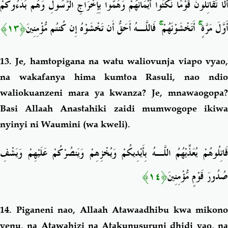
أَلَا تُقَاتِلُونَ قَوْمًا نَّكَثُوا أَيْمَانَهُمْ وَهَمُّوا بِإِخْرَاجِ الرَّسُولِ وَهُم بَدَءُوكُمْ
﴿١٣﴾
فَاللَّـهُ أَحَقُّ أَن تَخْشَوْهُ إِن كُنتُم مُّؤْمِنِينَ
ۚ
أَتَخْشَوْنَهُمْ
ۚ
أَوَّلَ مَرَّةٍ
13. Je, hamtopigana na watu waliovunja viapo vyao,
na wakafanya hima kumtoa Rasuli, nao ndio
waliokuanzeni mara ya kwanza? Je, mnawaogopa?
Basi Allaah Anastahiki zaidi mumwogope ikiwa
nyinyi ni Waumini (wa kweli).
قَاتِلُوهُمْ يُعَذِّبْهُمُ اللَّـهُ بِأَيْدِيكُمْ وَيُخْزِهِمْ وَيَنصُرْكُمْ عَلَيْهِمْ وَيَشْفِ
﴿١٤﴾
صُدُورَ قَوْمٍ مُّؤْمِنِينَ
14. Piganeni nao, Allaah Atawaadhibu kwa mikono
yenu, na Atawahizi na Atakunusuruni dhidi yao, na