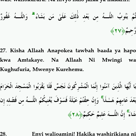
وَاللَّـهُ غَفُورٌ
ۗ
ُمَّ يَتُوبُ اللَّـهُ مِن بَعْدِ ذَٰلِكَ عَلَىٰ مَن يَشَاءُ
﴿٢٧﴾
رَّحِيمٌ
27. Kisha Allaah Anapokea tawbah baada ya hapo
kwa Amtakaye. Na
Allaah Ni Mwingi wa
Kughufuria, Mwenye Kurehemu.
يَا أَيُّهَا الَّذِينَ آمَنُوا إِنَّمَا الْمُشْرِكُونَ نَجَسٌ فَلَا يَقْرَبُوا الْمَسْجِدَ الْحَرَامَ
وَإِنْ خِفْتُمْ عَيْلَةً فَسَوْفَ يُغْنِيكُمُ اللَّـهُ مِن فَضْلِهِ إِن
ۚ
َعْدَ عَامِهِمْ هَـٰذَا
﴿٢٨﴾
إِنَّ اللَّـهَ عَلِيمٌ حَكِيمٌ
ۚ
شَاءَ
28.
Enyi walioamini! Hakika washirikiana n