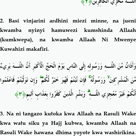
﴿٢﴾
اللَّـهَ مُخْزِي الْكَافِرِينَ
2. Basi
vinjarini ardhini miezi minne, na juen
kwamba nyinyi hamuwezi kumshinda Allaah
(kumkwepa), na kwamba Allaah Ni Mwenye
Kuwahizi makafiri.
وَأَذَانٌ مِّنَ اللَّـهِ وَرَسُولِهِ إِلَى النَّاسِ يَوْمَ الْحَجِّ الْأَكْبَرِ أَنَّ اللَّـهَ بَرِيءٌ
وَإِن تَوَلَّيْتُمْ فَاعْلَمُوا
ۖ
فَإِن تُبْتُمْ فَهُوَ خَيْرٌ لَّكُمْ
ۚ
وَرَسُولُهُ
ۙ
ِّنَ الْمُشْرِكِينَ
﴿٣﴾
وَبَشِّرِ الَّذِينَ كَفَرُوا بِعَذَابٍ أَلِيمٍ
ۗ
أَنَّكُمْ غَيْرُ مُعْجِزِي اللَّـهِ
3. Na ni tangazo kutoka kwa Allaah na Rasuli Wake
kwa watu siku ya Hajj kubwa, kwamba Allaah na
Rasuli Wake hawana dhima yoyote kwa washirikina.