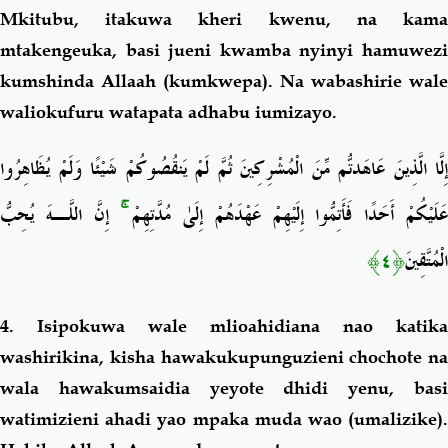
Mkitubu,
itakuwa
kheri kwenu,
na kam
mtakengeuka, basi jueni kwamba nyinyi hamuwezi
kumshinda
Allaah (kumkwepa). Na wabashirie wale
waliokufuru watapata adhabu iumizayo.
إِلَّا الَّذِينَ عَاهَدتُّم مِّنَ الْمُشْرِكِينَ ثُمَّ لَمْ يَنقُصُوكُمْ شَيْئًا وَلَمْ يُظَاهِرُوا
إِنَّ اللَّـهَ يُحِبُّ
ۚ
َلَيْكُمْ أَحَدًا فَأَتِمُّوا إِلَيْهِمْ عَهْدَهُمْ إِلَىٰ مُدَّتِهِمْ
﴿٤﴾
الْمُتَّقِينَ
4. Isipokuwa wale mlioahidiana nao katika
washirikina, kisha hawakukupunguzieni chochote na
wala hawakumsaidia yeyote dhidi yenu, basi
watimizieni ahadi yao mpaka muda wao (umalizike).