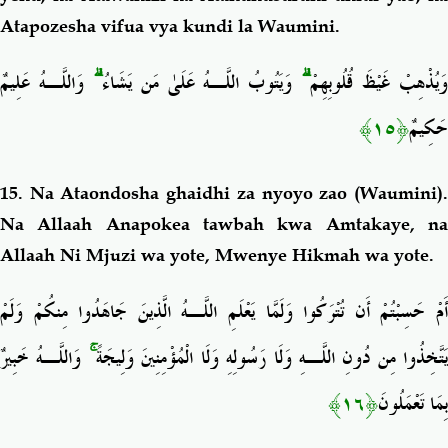
Atapozesha vifua
vya kundi la Waumini.
وَاللَّـهُ عَلِيمٌ
ۗ
وَيَتُوبُ اللَّـهُ عَلَىٰ مَن يَشَاءُ
ۗ
َيُذْهِبْ غَيْظَ قُلُوبِهِمْ
﴿١٥﴾
حَكِيمٌ
15. Na Ataondosha ghaidhi za nyoyo zao (Waumini).
Na Allaah Anapokea tawbah kwa Amtakaye, na
Allaah Ni Mjuzi wa yote, Mwenye Hikmah wa yote.
أَمْ حَسِبْتُمْ أَن تُتْرَكُوا وَلَمَّا يَعْلَمِ اللَّـهُ الَّذِينَ جَاهَدُوا مِنكُمْ وَلَمْ
وَاللَّـهُ خَبِيرٌ
ۚ
َتَّخِذُوا مِن دُونِ اللَّـهِ وَلَا رَسُولِهِ وَلَا الْمُؤْمِنِينَ وَلِيجَةً
﴿١٦﴾
بِمَا تَعْمَلُونَ