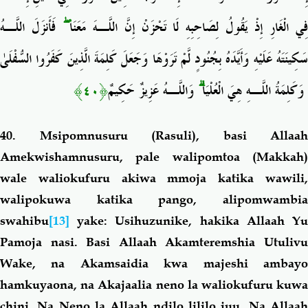
فَأَنزَلَ اللَّـهُ
ۖ
ِي الْغَارِ إِذْ يَقُولُ لِصَاحِبِهِ لَا تَحْزَنْ إِنَّ اللَّـهَ مَعَنَا
سَكِينَتَهُ عَلَيْهِ وَأَيَّدَهُ بِجُنُودٍ لَّمْ تَرَوْهَا وَجَعَلَ كَلِمَةَ الَّذِينَ كَفَرُوا السُّفْلَىٰ
﴿٤٠﴾
وَاللَّـهُ عَزِيزٌ حَكِيمٌ
ۗ
وَكَلِمَةُ اللَّـهِ هِيَ الْعُلْيَا
40. Msipomnusuru (Rasuli), basi Allaah
Amekwishamnusuru, pale walipomtoa (Makkah)
wale waliokufuru akiwa
mmoja katika wawili
walipoku
wa katika pango, alipomwambia
swahibu
[13]
yake: Usihuzunike,
hakika Allaah Y
Pamoja nasi. Basi Allaah Akamteremshia Utulivu
Wake, na Akamsaidia kwa majeshi ambayo
hamkuyaona, na Akajaalia neno la waliokufuru kuwa
chini. Na Neno la Allaah ndilo lililo juu. Na Allaah