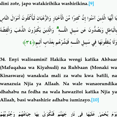
dini zote, japo watakirihika washirikina.
[9]
يَا أَيُّهَا الَّذِينَ آمَنُوا إِنَّ كَثِيرًا مِّنَ الْأَحْبَارِ وَالرُّهْبَانِ لَيَأْكُلُونَ أَمْوَالَ النَّاسِ
وَالَّذِينَ يَكْنِزُونَ الذَّهَبَ وَالْفِضَّةَ
ۗ
ِالْبَاطِلِ وَيَصُدُّونَ عَن سَبِيلِ اللَّـهِ
﴿٣٤﴾
وَلَا يُنفِقُونَهَا فِي سَبِيلِ اللَّـهِ فَبَشِّرْهُم بِعَذَابٍ أَلِيمٍ
34. Enyi walioamini! Hakika wengi katika Ahbaar
(Mafuqahaa wa Kiyahudi) na Ruhbaan (Monaki wa
Kinaswara) wanakula mali za watu kwa batili, na
wanazuia
Njia y
a Allaah. Na wale wanaorundik
dhahabu na fedha
na wala hawazitoi katika Njia ya
Allaah, basi wabashirie
adhabu iumizayo.
[10]
يَوْمَ يُحْمَىٰ عَلَيْهَا فِي نَارِ جَهَنَّمَ فَتُكْوَىٰ بِهَا جِبَاهُهُمْ وَجُنُوبُهُمْ