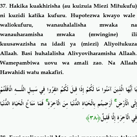
37. Hakika
kuakhirisha (au kuizuia Miezi Mitukufu
ni kuzidi katika kufuru. Hupotezwa kwayo wale
waliokufuru, wanauhalalisha mwaka na
wanauharamisha mwaka (mwingine) ili
kuusawazisha na idadi ya (miezi) Aliyoitukuza
Allaah. Basi huhalalisha Alivyoviharamisha Allaah.
Wamepambiwa uovu wa amali zao. Na Allaah
Hawahidi watu makafiri.
يَا أَيُّهَا الَّذِينَ آمَنُوا مَا لَكُمْ إِذَا قِيلَ لَكُمُ انفِرُوا فِي سَبِيلِ اللَّـهِ اثَّاقَلْتُمْ
فَمَا مَتَاعُ الْحَيَاةِ الدُّنْيَا
ۚ
أَرَضِيتُم بِالْحَيَاةِ الدُّنْيَا مِنَ الْآخِرَةِ
ۚ
ِلَى الْأَرْضِ
﴿٣٨﴾
فِي الْآخِرَةِ إِلَّا قَلِيلٌ