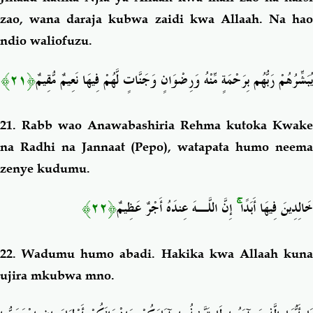
zao, wana daraja kubwa zaidi kwa Allaah. Na hao
ndio waliofuzu.
﴿٢١﴾
يُبَشِّرُهُمْ رَبُّهُم بِرَحْمَةٍ مِّنْهُ وَرِضْوَانٍ وَجَنَّاتٍ لَّهُمْ فِيهَا نَعِيمٌ مُّقِيمٌ
21. Rabb wao Anawabashiria Rehma kutoka Kwake
na Radhi na Jannaat (Pepo), watapata humo neema
zenye kudumu.
﴿٢٢﴾
إِنَّ اللَّـهَ عِندَهُ أَجْرٌ عَظِيمٌ
ۚ
خَالِدِينَ فِيهَا أَبَدًا
22.
Wadumu humo abadi. Hakika kwa Allaah kun
ujira mkubwa mno.