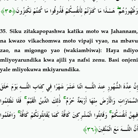
﴿٣٥﴾
هَـٰذَا مَا كَنَزْتُمْ لِأَنفُسِكُمْ فَذُوقُوا مَا كُنتُمْ تَكْنِزُونَ
ۖ
وَظُهُورُهُمْ
35. Siku zitakapopashwa katika
moto wa
Jahannam
na kwazo vikachomwa moto vipaji vyao, na mbavu
zao, na migongo yao (wakiambiwa): Haya ndiyo
mliyoyarundika kwa ajili ya nafsi zenu. Basi onjeni
yale mliyokuwa mkiyarundika.
إِنَّ عِدَّةَ الشُّهُورِ عِندَ اللَّـهِ اثْنَا عَشَرَ شَهْرًا فِي كِتَابِ اللَّـهِ يَوْمَ خَلَقَ
فَلَا تَظْلِمُوا
ۚ
ذَٰلِكَ الدِّينُ الْقَيِّمُ
ۚ
لسَّمَاوَاتِ وَالْأَرْضَ مِنْهَا أَرْبَعَةٌ حُرُمٌ
وَاعْلَمُوا
ۚ
وَقَاتِلُوا الْمُشْرِكِينَ كَافَّةً كَمَا يُقَاتِلُونَكُمْ كَافَّةً
ۚ
ِيهِنَّ أَنفُسَكُمْ
﴿٣٦﴾
أَنَّ اللَّـهَ مَعَ الْمُتَّقِينَ