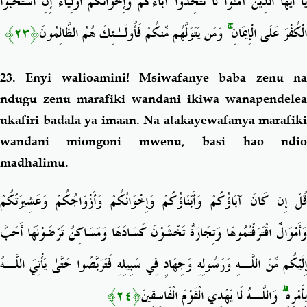
يَا أَيُّهَا الَّذِينَ آمَنُوا لَا تَتَّخِذُوا آبَاءَكُمْ وَإِخْوَانَكُمْ أَوْلِيَاءَ إِنِ اسْتَحَبُّوا
﴿٢٣﴾
وَمَن يَتَوَلَّهُم مِّنكُمْ فَأُولَـٰئِكَ هُمُ الظَّالِمُونَ
ۚ
الْكُفْرَ عَلَى الْإِيمَانِ
23. Enyi walioamini! Msiwafanye baba zenu na
ndugu zenu marafiki wandani ikiwa wanapendelea
ukafiri badala ya imaan. Na atakayewafanya marafiki
wandani miongoni mwenu, basi hao ndio
madhalimu.
قُلْ إِن كَانَ آبَاؤُكُمْ وَأَبْنَاؤُكُمْ وَإِخْوَانُكُمْ وَأَزْوَاجُكُمْ وَعَشِيرَتُكُمْ
وَأَمْوَالٌ اقْتَرَفْتُمُوهَا وَتِجَارَةٌ تَخْشَوْنَ كَسَادَهَا وَمَسَاكِنُ تَرْضَوْنَهَا أَحَبَّ
إِلَيْكُم مِّنَ اللَّـهِ وَرَسُولِهِ وَجِهَادٍ فِي سَبِيلِهِ فَتَرَبَّصُوا حَتَّىٰ يَأْتِيَ اللَّـهُ
﴿٢٤﴾
وَاللَّـهُ لَا يَهْدِي الْقَوْمَ الْفَاسِقِينَ
ۗ
بِأَمْرِهِ