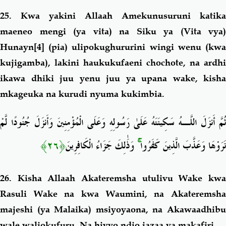
25. Kwa yakini
Allaah Amekunusuruni katika
maeneo mengi (ya vita) na Siku ya (Vita vya)
Hunayn
[4]
(pia) ulipokughururini
wingi wenu (kw
kujigamba), lakini haukukufaeni chochote, na ardhi
ikawa dhiki juu yenu juu ya upana wake, kisha
mkageuka na kurudi nyuma kukimbia.
ثُمَّ أَنزَلَ اللَّـهُ سَكِينَتَهُ عَلَىٰ رَسُولِهِ وَعَلَى الْمُؤْمِنِينَ وَأَنزَلَ جُنُودًا لَّمْ
﴿٢٦﴾
وَذَٰلِكَ جَزَاءُ الْكَافِرِينَ
ۚ
تَرَوْهَا وَعَذَّبَ الَّذِينَ كَفَرُوا
26. Kisha Allaah Akateremsha utulivu Wake kwa
Rasuli Wake na kwa Waumini, na Akateremsha
majeshi (ya Malaika) msiyoyaona, na Akawaadhibu
wale waliokufuru. Na hivyo ndio jazaa ya makafiri.