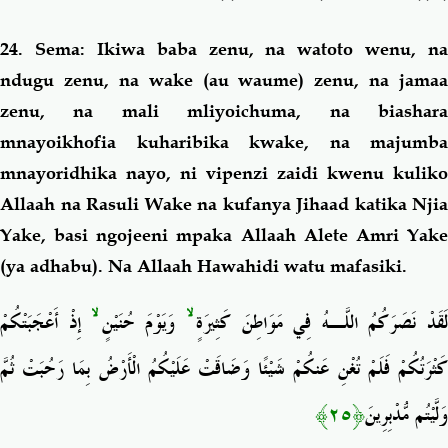
24. Sema: Ikiwa baba zenu, na watoto wenu, na
ndugu zenu, na wake (au waume) zenu, na jamaa
zenu, na mali mliyoichuma, na biashara
mnayoikhofia kuharibika kwake, na majumba
mnayoridhika nayo, ni vipenzi zaidi kwenu kuliko
Allaah na
Rasuli Wake na kufanya Jihaad katika Njia
Yake, basi ngojeeni mpaka Allaah Alete Amri Yake
(ya adhabu). Na Allaah Hawahidi watu mafasiki.
إِذْ أَعْجَبَتْكُمْ
ۙ
وَيَوْمَ حُنَيْنٍ
ۙ
َقَدْ نَصَرَكُمُ اللَّـهُ فِي مَوَاطِنَ كَثِيرَةٍ
كَثْرَتُكُمْ فَلَمْ تُغْنِ عَنكُمْ شَيْئًا وَضَاقَتْ عَلَيْكُمُ الْأَرْضُ بِمَا رَحُبَتْ ثُمَّ
﴿٢٥﴾
وَلَّيْتُم مُّدْبِرِينَ