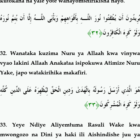
kutokana na yale yote wanayomshirikisha nayo.
يُرِيدُونَ أَن يُطْفِئُوا نُورَ اللَّـهِ بِأَفْوَاهِهِمْ وَيَأْبَى اللَّـهُ إِلَّا أَن يُتِمَّ نُورَهُ
﴿٣٢﴾
وَلَوْ كَرِهَ الْكَافِرُونَ
32.
Wanataka kuzima Nuru ya Allaah kwa vinyw
vyao lakini Allaah Anakataa isipokuwa Atimize Nuru
Yake, japo watakirihika makafiri.
هُوَ الَّذِي أَرْسَلَ رَسُولَهُ بِالْهُدَىٰ وَدِينِ الْحَقِّ لِيُظْهِرَهُ عَلَى الدِّينِ كُلِّهِ
﴿٣٣﴾
وَلَوْ كَرِهَ الْمُشْرِكُونَ
33. Yeye Ndiye Aliyemtuma Rasuli Wake kwa
mwongozo na Dini ya haki ili Aishindishe juu ya