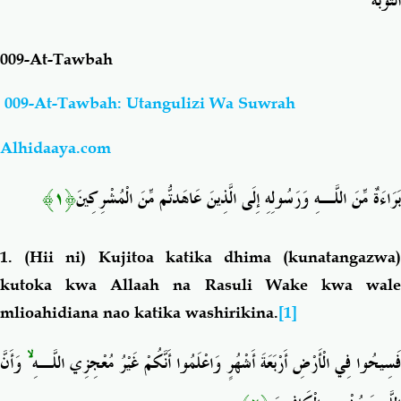
التَّوْبَة
Salaf Wa Ummah
Firaq-Makundi
009-At-Tawbah
Fiqh-Ibaadah
Duaa-Adhkaar
009-At-Tawbah: Utangulizi Wa Suwrah
Alhidaaya.com
Fataawa Za Ulamaa
Kauli Za Salaf
﴿١﴾
بَرَاءَةٌ مِّنَ اللَّـهِ وَرَسُولِهِ إِلَى الَّذِينَ عَاهَدتُّم مِّنَ الْمُشْرِكِينَ
Akhlaaq-Aadaab
Raqaaiq
1.
(Hii ni) Kujitoa
katika dhima (kunatangazwa
Familia-Jamii
Maswali-Majibu
kutoka kwa Allaah na Rasuli Wake kwa wale
mlioahidiana nao katika washirikina.
[1]
Chemsha Bongo
Vitabu
وَأَنَّ
ۙ
فَسِيحُوا فِي الْأَرْضِ أَرْبَعَةَ أَشْهُرٍ وَاعْلَمُوا أَنَّكُمْ غَيْرُ مُعْجِزِي اللَّـهِ
Mapishi