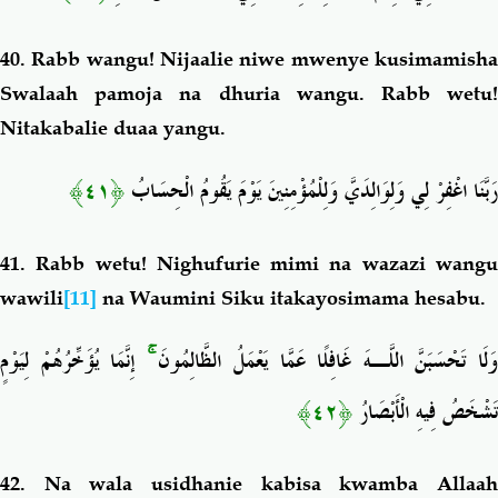
40. Rabb wangu! Nijaalie niwe mwenye kusimamisha
Swalaah pamoja na dhuria wangu. Rabb wetu!
Nitakabalie duaa yangu.
﴿٤١﴾
رَبَّنَا اغْفِرْ لِي وَلِوَالِدَيَّ وَلِلْمُؤْمِنِينَ يَوْمَ يَقُومُ الْحِسَابُ
41. Rabb wetu! Nighufurie mimi na wazazi wangu
wawili
[11]
na Waumini Siku itakayosimama hesabu.
إِنَّمَا يُؤَخِّرُهُمْ لِيَوْمٍ
ۚ
َلَا تَحْسَبَنَّ اللَّـهَ غَافِلًا عَمَّا يَعْمَلُ الظَّالِمُونَ
﴿٤٢﴾
تَشْخَصُ فِيهِ الْأَبْصَارُ
42. Na wala usidhanie kabisa kwamba Allaah