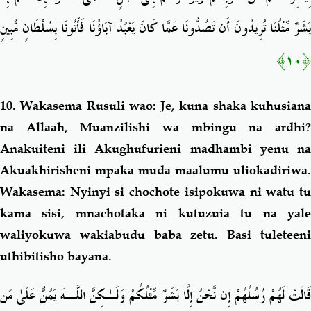
بَشَرٌ مِّثْلُنَا تُرِيدُونَ أَن تَصُدُّونَا عَمَّا كَانَ يَعْبُدُ آبَاؤُنَا فَأْتُونَا بِسُلْطَانٍ مُّبِينٍ
﴿١٠﴾
10. Wakasema Rusuli wao: Je, kuna shaka kuhusiana
na Allaah, Muanzilishi wa mbingu na ardhi?
Anakuiteni ili Akughufurieni madhambi yenu na
Akuakhirisheni mpaka muda maalumu uliokadiriwa.
Wakasema: Nyinyi si chochote isipokuwa ni watu tu
kama sisi, mnachotaka ni kutuzuia tu na yale
waliyokuwa wakiabudu baba zetu. Basi tuleteeni
uthibitisho bayana.
قَالَتْ لَهُمْ رُسُلُهُمْ إِن نَّحْنُ إِلَّا بَشَرٌ مِّثْلُكُمْ وَلَـٰكِنَّ اللَّـهَ يَمُنُّ عَلَىٰ مَن