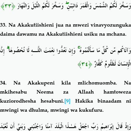
﴿٣٣﴾
وَسَخَّرَ لَكُمُ اللَّيْلَ وَالنَّهَارَ
ۖ
وَسَخَّرَ لَكُمُ الشَّمْسَ وَالْقَمَرَ دَائِبَيْنِ
33. Na Akakutiishieni jua na mwezi vinavyozunguka
daima dawamu na Akakutiishieni usiku na mchana.
إِنَّ
ۗ
وَإِن تَعُدُّوا نِعْمَتَ اللَّـهِ لَا تُحْصُوهَا
ۚ
َآتَاكُم مِّن كُلِّ مَا سَأَلْتُمُوهُ
﴿٣٤﴾
الْإِنسَانَ لَظَلُومٌ كَفَّارٌ
34. Na Akakupeni kila mlichomuomba. Na
mkihesabu Neema za Allaah hamtoweza
kuziorodhesha hesabuni.
[9]
Hakika binaadam ni
mwingi wa dhulma, mwingi wa kukufuru.
وَإِذْ قَالَ إِبْرَاهِيمُ رَبِّ اجْعَلْ هَـٰذَا الْبَلَدَ آمِنًا وَاجْنُبْنِي وَبَنِيَّ أَن نَّعْبُدَ