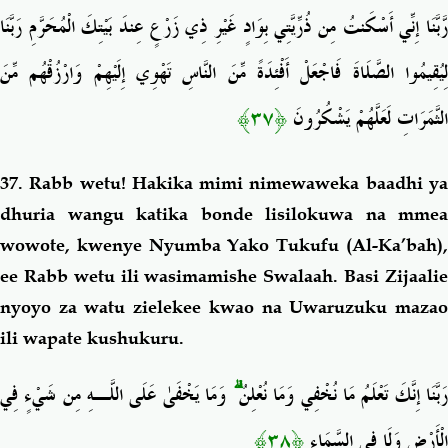
رَّبَّنَا إِنِّي أَسْكَنتُ مِن ذُرِّيَّتِي بِوَادٍ غَيْرِ ذِي زَرْعٍ عِندَ بَيْتِكَ الْمُحَرَّمِ رَبَّنَا
لِيُقِيمُوا الصَّلَاةَ فَاجْعَلْ أَفْئِدَةً مِّنَ النَّاسِ تَهْوِي إِلَيْهِمْ وَارْزُقْهُم مِّنَ
﴿٣٧﴾
الثَّمَرَاتِ لَعَلَّهُمْ يَشْكُرُونَ
37. Rabb wetu! Hakika mimi nimewaweka baadhi ya
dhuria wangu katika bonde lisilokuwa na mmea
wowote, kwenye Nyumba Yako Tukufu (Al-Ka’bah),
ee Rabb wetu ili wasimamishe Swalaah. Basi Zijaalie
nyoyo za watu zielekee kwao na Uwaruzuku mazao
ili wapate kushukuru.
وَمَا يَخْفَىٰ عَلَى اللَّـهِ مِن شَيْءٍ فِي
ۗ
َبَّنَا إِنَّكَ تَعْلَمُ مَا نُخْفِي وَمَا نُعْلِنُ
﴿٣٨﴾
الْأَرْضِ وَلَا فِي السَّمَاءِ