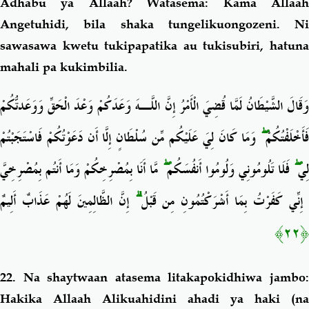
Adhabu ya Allaah? Watasema: Kama Allaah
Angetuhidi, bila shaka tungelikuongozeni. Ni
sawasawa kwetu tukipapatika au tukisubiri, hatuna
mahali pa kukimbilia.
وَقَالَ الشَّيْطَانُ لَمَّا قُضِيَ الْأَمْرُ إِنَّ اللَّـهَ وَعَدَكُمْ وَعْدَ الْحَقِّ وَوَعَدتُّكُمْ
وَمَا كَانَ لِيَ عَلَيْكُم مِّن سُلْطَانٍ إِلَّا أَن دَعَوْتُكُمْ فَاسْتَجَبْتُمْ
ۖ
َأَخْلَفْتُكُمْ
مَّا أَنَا بِمُصْرِخِكُمْ وَمَا أَنتُم بِمُصْرِخِيَّ
ۖ
فَلَا تَلُومُونِي وَلُومُوا أَنفُسَكُم
ۖ
ِي
إِنَّ الظَّالِمِينَ لَهُمْ عَذَابٌ أَلِيمٌ
ۗ
ِنِّي كَفَرْتُ بِمَا أَشْرَكْتُمُونِ مِن قَبْلُ
﴿٢٢﴾
22. Na shaytwaan atasema litakapokidhiwa jambo:
Hakika Allaah Alikuahidini ahadi ya haki (na