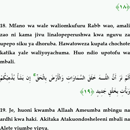
﴿١٨﴾
18. Mfano wa wale waliomkufuru Rabb wao, amali
zao ni kama jivu linalopeperushwa kwa nguvu za
upepo siku ya dhoruba. Hawatoweza kupata chochote
katika yale waliyoyachuma. Huo ndio upotofu wa
mbali.
إِن يَشَأْ يُذْهِبْكُمْ
ۚ
أَلَمْ تَرَ أَنَّ اللَّـهَ خَلَقَ السَّمَاوَاتِ وَالْأَرْضَ بِالْحَقِّ
﴿١٩﴾
وَيَأْتِ بِخَلْقٍ جَدِيدٍ
19. Je, huoni kwamba Allaah Ameumba mbingu na
ardhi kwa haki. Akitaka Atakuondosheleeni mbali na
Alete viumbe vipya.