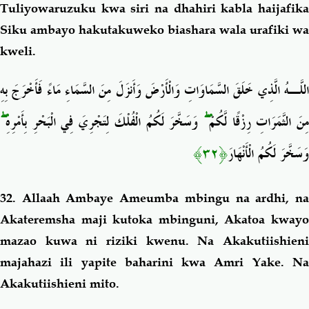
Tuliyowaruzuku kwa siri na dhahiri kabla haijafika
Siku ambayo hakutakuweko biashara wala urafiki wa
kweli.
اللَّـهُ الَّذِي خَلَقَ السَّمَاوَاتِ وَالْأَرْضَ وَأَنزَلَ مِنَ السَّمَاءِ مَاءً فَأَخْرَجَ بِهِ
ۖ
وَسَخَّرَ لَكُمُ الْفُلْكَ لِتَجْرِيَ فِي الْبَحْرِ بِأَمْرِهِ
ۖ
مِنَ الثَّمَرَاتِ رِزْقًا لَّكُمْ
﴿٣٢﴾
وَسَخَّرَ لَكُمُ الْأَنْهَارَ
32. Allaah Ambaye Ameumba mbingu na ardhi, na
Akateremsha maji kutoka mbinguni, Akatoa kwayo
mazao kuwa ni riziki kwenu. Na Akakutiishieni
majahazi ili yapite baharini kwa Amri Yake. Na
Akakutiishieni mito.