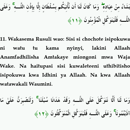
وَعَلَى
ۚ
وَمَا كَانَ لَنَا أَن نَّأْتِيَكُم بِسُلْطَانٍ إِلَّا بِإِذْنِ اللَّـهِ
ۖ
َشَاءُ مِنْ عِبَادِهِ
﴿١١﴾
اللَّـهِ فَلْيَتَوَكَّلِ الْمُؤْمِنُونَ
11. Wakasema Rusuli wao: Sisi si chochote isipokuwa
ni watu tu kama nyinyi, lakini Allaah
Anamfadhilisha Amtakaye miongoni mwa Waja
Wake. Na haitupasi sisi kuwaleteeni uthibitisho
isipokuwa kwa Idhini ya Allaah. Na kwa Allaah
watawakali Waumini.
وَلَنَصْبِرَنَّ عَلَىٰ مَا
ۚ
وَمَا لَنَا أَلَّا نَتَوَكَّلَ عَلَى اللَّـهِ وَقَدْ هَدَانَا سُبُلَنَا
﴿١٢﴾
وَعَلَى اللَّـهِ فَلْيَتَوَكَّلِ الْمُتَوَكِّلُونَ
ۚ
آذَيْتُمُونَا