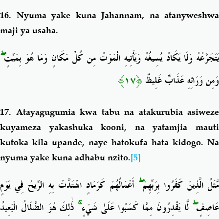
16. Nyuma yake kuna Jahannam, na atanyweshwa
maji ya usaha.
ۖ
يَتَجَرَّعُهُ وَلَا يَكَادُ يُسِيغُهُ وَيَأْتِيهِ الْمَوْتُ مِن كُلِّ مَكَانٍ وَمَا هُوَ بِمَيِّتٍ
﴿١٧﴾
وَمِن وَرَائِهِ عَذَابٌ غَلِيظٌ
17. Atayagugumia kwa tabu na atakurubia asiweze
kuyameza yakashuka kooni, na yatamjia mauti
kutoka kila upande, naye hatokufa hata kidogo. Na
nyuma yake kuna adhabu nzito.
[5]
أَعْمَالُهُمْ كَرَمَادٍ اشْتَدَّتْ بِهِ الرِّيحُ فِي يَوْمٍ
ۖ
َّثَلُ الَّذِينَ كَفَرُوا بِرَبِّهِمْ
ذَٰلِكَ هُوَ الضَّلَالُ الْبَعِيدُ
ۚ
لَّا يَقْدِرُونَ مِمَّا كَسَبُوا عَلَىٰ شَيْءٍ
ۖ
عَاصِفٍ