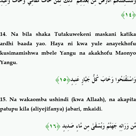
ذَٰلِكَ لِمَنْ خَافَ مَقَامِي وَخَافَ وَعِيدِ
ۚ
َلَنُسْكِنَنَّكُمُ الْأَرْضَ مِن بَعْدِهِمْ
﴿١٤﴾
14. Na bila shaka Tutakuwekeni maskani katika
ardhi baada yao. Haya ni kwa yule anayekhofu
kusimamishwa mbele Yangu na akakhofu Maonyo
Yangu.
﴿١٥﴾
وَاسْتَفْتَحُوا وَخَابَ كُلُّ جَبَّارٍ عَنِيدٍ
15. Na wakaomba ushindi (kwa Allaah), na akapita
patupu kila (aliyejifanya) jabari, mkaidi.
﴿١٦﴾
مِّن وَرَائِهِ جَهَنَّمُ وَيُسْقَىٰ مِن مَّاءٍ صَدِيدٍ