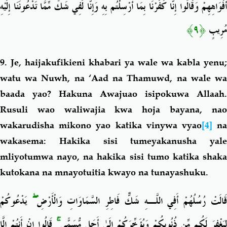
أَفْوَاهِهِمْ وَقَالُوا إِنَّا كَفَرْنَا بِمَا أُرْسِلْتُم بِهِ وَإِنَّا لَفِي شَكٍّ مِّمَّا تَدْعُونَنَا إِلَيْهِ
﴿٩﴾
مُرِيبٍ
9. Je, haijakufikieni khabari ya wale wa kabla yenu;
watu wa Nuwh, na ‘Aad na Thamuwd, na wale wa
baada yao?
Hakuna Awajuao isipokuwa Allaah.
Rusuli wao waliwajia kwa hoja bayana, nao
wakarudisha mikono yao katika vinywa vyao
[4]
n
wakasema: Hakika sisi tumeyakanusha yale
mliyotumwa nayo, na hakika sisi tumo katika shaka
kutokana na mnayotuitia kwayo na tunayashuku.
يَدْعُوكُمْ
ۖ
َالَتْ رُسُلُهُمْ أَفِي اللَّـهِ شَكٌّ فَاطِرِ السَّمَاوَاتِ وَالْأَرْضِ
قَالُوا إِنْ أَنتُمْ إِلَّا
ۚ
لِيَغْفِرَ لَكُم مِّن ذُنُوبِكُمْ وَيُؤَخِّرَكُمْ إِلَىٰ أَجَلٍ مُّسَمًّى