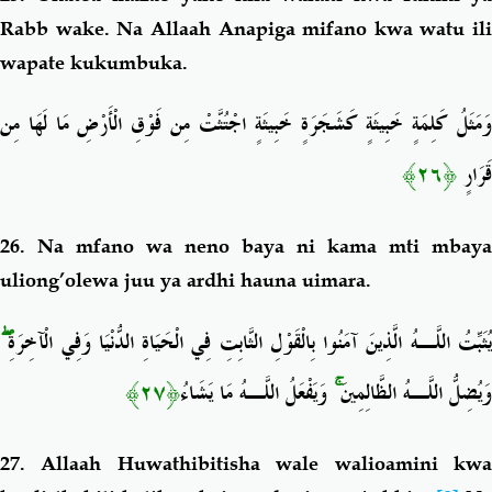
Rabb wake. Na Allaah Anapiga mifano kwa watu ili
wapate kukumbuka.
وَمَثَلُ كَلِمَةٍ خَبِيثَةٍ كَشَجَرَةٍ خَبِيثَةٍ اجْتُثَّتْ مِن فَوْقِ الْأَرْضِ مَا لَهَا مِن
﴿٢٦﴾
قَرَارٍ
26. Na mfano wa neno baya ni kama mti mbaya
uliong’olewa juu ya ardhi hauna uimara.
ۖ
ُثَبِّتُ اللَّـهُ الَّذِينَ آمَنُوا بِالْقَوْلِ الثَّابِتِ فِي الْحَيَاةِ الدُّنْيَا وَفِي الْآخِرَةِ
﴿٢٧﴾
وَيَفْعَلُ اللَّـهُ مَا يَشَاءُ
ۚ
وَيُضِلُّ اللَّـهُ الظَّالِمِينَ
27. Allaah Huwathibitisha wale walioamini kwa