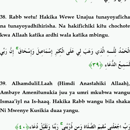
38. Rabb wetu! Hakika Wewe Unajua tunayoyaficha
na tunayoyadhihirisha. Na hakifichiki kitu chochote
kwa Allaah katika ardhi wala katika mbingu.
إِنَّ رَبِّي
ۚ
لْحَمْدُ لِلَّـهِ الَّذِي وَهَبَ لِي عَلَى الْكِبَرِ إِسْمَاعِيلَ وَإِسْحَاقَ
﴿٣٩﴾
لَسَمِيعُ الدُّعَاءِ
39. AlhamduliLLaah (Himdi Anastahiki Allaah),
Ambaye Amenitunukia juu ya umri mkubwa wangu
Ismaa’iyl na Is-haaq. Hakika Rabb wangu bila shaka
Ni Mwenye Kusikia duaa yangu.
﴿٤٠﴾
رَبَّنَا وَتَقَبَّلْ دُعَاءِ
ۚ
رَبِّ اجْعَلْنِي مُقِيمَ الصَّلَاةِ وَمِن ذُرِّيَّتِي