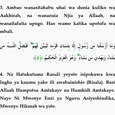
3. Ambao wanasitahabu uhai wa dunia kuliko wa
Aakhirah, na wanazuia Njia ya Allaah, na
wanaitafutia upogo. Hao wamo katika upotofu wa
mbali.
فَيُضِلُّ اللَّـهُ مَن
ۖ
َمَا أَرْسَلْنَا مِن رَّسُولٍ إِلَّا بِلِسَانِ قَوْمِهِ لِيُبَيِّنَ لَهُمْ
﴿٤﴾
وَهُوَ الْعَزِيزُ الْحَكِيمُ
ۚ
يَشَاءُ وَيَهْدِي مَن يَشَاءُ
4. Na Hatukutuma Rasuli yeyote isipokuwa kwa
lugha ya kaumu yake ili awabainishie (Risala). Basi
Allaah Humpotoa Amtakaye na Humhidi Amtakaye.
Naye Ni Mwenye Enzi ya Nguvu Asiyeshindika,
Mwenye Hikmah wa yote.