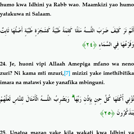
humo kwa Idhini ya Rabb wao. Maamkizi yao humo
yatakuwa ni Salaam.
أَلَمْ تَرَ كَيْفَ ضَرَبَ اللَّـهُ مَثَلًا كَلِمَةً طَيِّبَةً كَشَجَرَةٍ طَيِّبَةٍ أَصْلُهَا ثَابِتٌ
﴿٢٤﴾
وَفَرْعُهَا فِي السَّمَاءِ
24. Je, huoni vipi Allaah Amepiga mfano wa neno
zuri? Ni kama mti mzuri,
[7]
mizizi yake imethibitik
imara na matawi yake yanafika mbinguni.
وَيَضْرِبُ اللَّـهُ الْأَمْثَالَ لِلنَّاسِ لَعَلَّهُمْ
ۗ
ُؤْتِي أُكُلَهَا كُلَّ حِينٍ بِإِذْنِ رَبِّهَا
﴿٢٥﴾
يَتَذَكَّرُونَ
25. Unatoa mazao yake kila wakati kwa Idhini ya