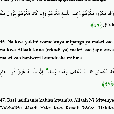
وَقَدْ مَكَرُوا مَكْرَهُمْ وَعِندَ اللَّـهِ مَكْرُهُمْ وَإِن كَانَ مَكْرُهُمْ لِتَزُولَ مِنْهُ
﴿٤٦﴾
الْجِبَالُ
46. Na kwa yakini wamefanya mipango ya makri zao,
na kwa Allaah kuna (rekodi ya) makri zao japokuwa
makri zao haziwezi kuondosha milima.
إِنَّ اللَّـهَ عَزِيزٌ ذُو انتِقَامٍ
ۗ
َلَا تَحْسَبَنَّ اللَّـهَ مُخْلِفَ وَعْدِهِ رُسُلَهُ
﴿٤٧﴾
47. Basi usidhanie kabisa kwamba Allaah Ni Mwenye
Kukhalifu Ahadi Yake kwa Rusuli Wake. Hakika