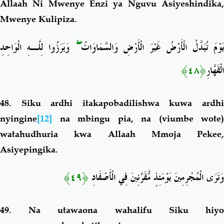
Allaah Ni Mwenye Enzi ya Nguvu Asiyeshindika,
Mwenye Kulipiza.
وَبَرَزُوا لِلَّـهِ الْوَاحِدِ
ۖ
َوْمَ تُبَدَّلُ الْأَرْضُ غَيْرَ الْأَرْضِ وَالسَّمَاوَاتُ
﴿٤٨﴾
الْقَهَّارِ
48. Siku ardhi itakapobadilishwa kuwa ardhi
nyingine
[12]
na mbingu pia, na (viumbe wote)
watahudhuria kwa Allaah Mmoja Pekee,
Asiyepingika.
﴿٤٩﴾
وَتَرَى الْمُجْرِمِينَ يَوْمَئِذٍ مُّقَرَّنِينَ فِي الْأَصْفَادِ
49. Na utawaona wahalifu Siku hiyo