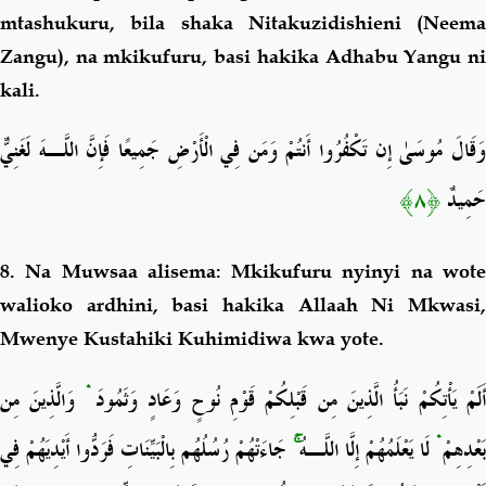
mtashukuru, bila shaka Nitakuzidishieni (Neema
Zangu), na mkikufuru, basi hakika Adhabu Yangu ni
kali.
وَقَالَ مُوسَىٰ إِن تَكْفُرُوا أَنتُمْ وَمَن فِي الْأَرْضِ جَمِيعًا فَإِنَّ اللَّـهَ لَغَنِيٌّ
﴿٨﴾
حَمِيدٌ
8. Na Muwsaa alisema: Mkikufuru nyinyi na wote
walioko ardhini, basi hakika Allaah Ni Mkwasi,
Mwenye Kustahiki Kuhimidiwa kwa yote.
وَالَّذِينَ مِن
ۛ
َلَمْ يَأْتِكُمْ نَبَأُ الَّذِينَ مِن قَبْلِكُمْ قَوْمِ نُوحٍ وَعَادٍ وَثَمُودَ
جَاءَتْهُمْ رُسُلُهُم بِالْبَيِّنَاتِ فَرَدُّوا أَيْدِيَهُمْ فِي
ۚ
لَا يَعْلَمُهُمْ إِلَّا اللَّـهُ
ۛ
بَعْدِهِمْ