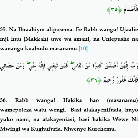
﴿٣٥﴾
الْأَصْنَامَ
35. Na Ibraahiym aliposema: Ee Rabb wangu! Ujaalie
mji huu (Makkah) uwe wa amani, na Uniepushe na
wanangu kuabudu masanamu.
[10]
وَمَنْ عَصَانِي
ۖ
فَمَن تَبِعَنِي فَإِنَّهُ مِنِّي
ۖ
َبِّ إِنَّهُنَّ أَضْلَلْنَ كَثِيرًا مِّنَ النَّاسِ
﴿٣٦﴾
فَإِنَّكَ غَفُورٌ رَّحِيمٌ
36. Rabb wangu! Hakika hao (masanamu)
wamepoteza watu wengi. Basi atakayenifuata, huyo
yuko nami, na atakayeniasi, basi hakika Wewe Ni
Mwingi wa Kughufuria,
Mwenye Kurehemu.