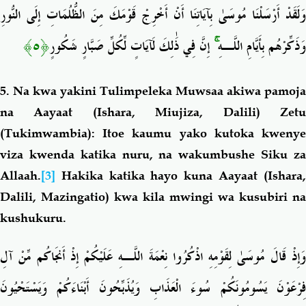
وَلَقَدْ أَرْسَلْنَا مُوسَىٰ بِآيَاتِنَا أَنْ أَخْرِجْ قَوْمَكَ مِنَ الظُّلُمَاتِ إِلَى النُّورِ
﴿٥﴾
إِنَّ فِي ذَٰلِكَ لَآيَاتٍ لِّكُلِّ صَبَّارٍ شَكُورٍ
ۚ
وَذَكِّرْهُم بِأَيَّامِ اللَّـهِ
5. Na kwa yakini Tulimpeleka Muwsaa akiwa pamoja
na Aayaat (Ishara, Miujiza, Dalili) Zetu
(Tukimwambia): Itoe kaumu yako kutoka kwenye
viza kwenda katika nuru, na wakumbushe Siku za
Allaah.
[3]
Hakika katika hayo kuna Aayaat (Ishara,
Dalili, Mazingatio) kwa kila mwingi wa kusubiri na
kushukuru.
وَإِذْ قَالَ مُوسَىٰ لِقَوْمِهِ اذْكُرُوا نِعْمَةَ اللَّـهِ عَلَيْكُمْ إِذْ أَنجَاكُم مِّنْ آلِ
فِرْعَوْنَ يَسُومُونَكُمْ سُوءَ الْعَذَابِ وَيُذَبِّحُونَ أَبْنَاءَكُمْ وَيَسْتَحْيُونَ