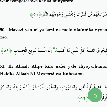
wamezongoreshwa katika minyororo.
﴿٥٠﴾
سَرَابِيلُهُم مِّن قَطِرَانٍ وَتَغْشَىٰ وُجُوهَهُمُ النَّارُ
50. Mavazi yao ni ya lami na moto utafunika nyuso
zao.
﴿٥١﴾
إِنَّ اللَّـهَ سَرِيعُ الْحِسَابِ
ۚ
لِيَجْزِيَ اللَّـهُ كُلَّ نَفْسٍ مَّا كَسَبَتْ
51. Ili Allaah Alipe kila nafsi yale iliyoyachuma.
Hakika Allaah Ni Mwepesi wa Kuhesabu.
هَـٰذَا بَلَاغٌ لِّلنَّاسِ وَلِيُنذَرُوا بِهِ وَلِيَعْلَمُوا أَنَّمَا هُوَ إِلَـٰهٌ وَاحِدٌ وَلِيَذَّكَّرَ
⌂
﴿٥٢﴾
أُولُو الْأَلْبَابِ