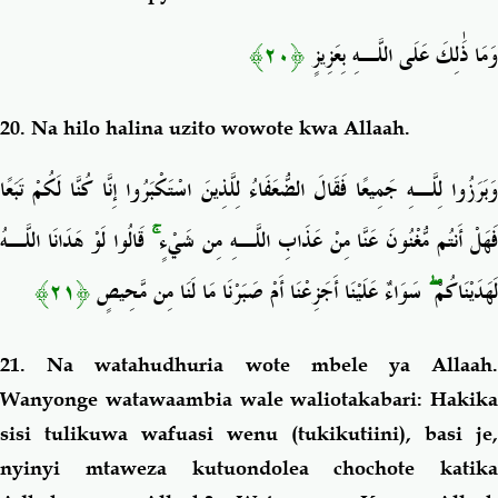
﴿٢٠﴾
وَمَا ذَٰلِكَ عَلَى اللَّـهِ بِعَزِيزٍ
20. Na hilo halina uzito wowote kwa Allaah.
وَبَرَزُوا لِلَّـهِ جَمِيعًا فَقَالَ الضُّعَفَاءُ لِلَّذِينَ اسْتَكْبَرُوا إِنَّا كُنَّا لَكُمْ تَبَعًا
قَالُوا لَوْ هَدَانَا اللَّـهُ
ۚ
َهَلْ أَنتُم مُّغْنُونَ عَنَّا مِنْ عَذَابِ اللَّـهِ مِن شَيْءٍ
﴿٢١﴾
سَوَاءٌ عَلَيْنَا أَجَزِعْنَا أَمْ صَبَرْنَا مَا لَنَا مِن مَّحِيصٍ
ۖ
لَهَدَيْنَاكُمْ
21. Na watahudhuria wote mbele ya Allaah.
Wanyonge watawaambia wale waliotakabari: Hakika
sisi tulikuwa wafuasi wenu (tukikutiini), basi je,
nyinyi mtaweza kutuondolea chochote katika