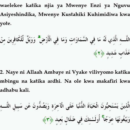
waelekee katika
njia ya
Mwenye Enzi ya Nguv
Asiyeshindika,
Mwenye Kustahiki Kuhimidiwa kwa
yote.
وَوَيْلٌ لِّلْكَافِرِينَ مِنْ
ۗ
اللَّـهِ الَّذِي لَهُ مَا فِي السَّمَاوَاتِ وَمَا فِي الْأَرْضِ
﴿٢﴾
عَذَابٍ شَدِيدٍ
2. Naye ni Allaah Ambaye ni Vyake vilivyomo katika
mbingu na katika ardhi. Na ole kwa makafiri kwa
adhabu kali.
الَّذِينَ يَسْتَحِبُّونَ الْحَيَاةَ الدُّنْيَا عَلَى الْآخِرَةِ وَيَصُدُّونَ عَن سَبِيلِ اللَّـهِ
﴿٣﴾
أُولَـٰئِكَ فِي ضَلَالٍ بَعِيدٍ
ۚ
وَيَبْغُونَهَا عِوَجًا