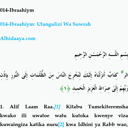
014-Ibraahiym
Salaf Wa Ummah
Firaq-Makundi
014-Ibraahiym: Utangulizi Wa Suwrah
Fiqh-Ibaadah
Duaa-Adhkaar
Alhidaaya.com
Fataawa Za Ulamaa
Kauli Za Salaf
بِسْمِ اللَّـهِ الرَّحْمَـٰنِ الرَّحِيمِ
Akhlaaq-Aadaab
Raqaaiq
كِتَابٌ أَنزَلْنَاهُ إِلَيْكَ لِتُخْرِجَ النَّاسَ مِنَ الظُّلُمَاتِ إِلَى النُّورِ بِإِذْنِ
ۚ
لر
Familia-Jamii
Maswali-Majibu
﴿١﴾
رَبِّهِمْ إِلَىٰ صِرَاطِ الْعَزِيزِ الْحَمِيدِ
Chemsha Bongo
Vitabu
1. Alif Laam Raa
.
[1]
Kitabu Tumekiteremsh
kwako
ili uwatoe watu kutoka kwenye viza
Mapishi
kuwaingiza katika nuru
[2]
kwa Idhini ya Rabb wao,