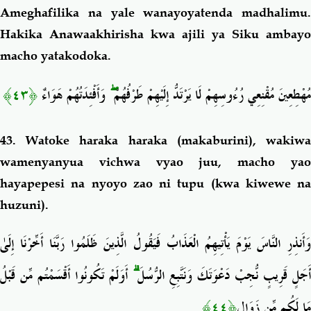
Ameghafilika na yale wanayoyatenda madhalimu.
Hakika Anawaakhirisha kwa ajili ya Siku ambayo
macho yatakodoka.
﴿٤٣﴾
وَأَفْئِدَتُهُمْ هَوَاءٌ
ۖ
مُهْطِعِينَ مُقْنِعِي رُءُوسِهِمْ لَا يَرْتَدُّ إِلَيْهِمْ طَرْفُهُمْ
43. Watoke haraka haraka (makaburini), wakiwa
wamenyanyua vichwa vyao juu, macho yao
hayapepesi na nyoyo zao ni tupu (kwa kiwewe na
huzuni).
وَأَنذِرِ النَّاسَ يَوْمَ يَأْتِيهِمُ الْعَذَابُ فَيَقُولُ الَّذِينَ ظَلَمُوا رَبَّنَا أَخِّرْنَا إِلَىٰ
أَوَلَمْ تَكُونُوا أَقْسَمْتُم مِّن قَبْلُ
ۗ
أَجَلٍ قَرِيبٍ نُّجِبْ دَعْوَتَكَ وَنَتَّبِعِ الرُّسُلَ
﴿٤٤﴾
مَا لَكُم مِّن زَوَالٍ