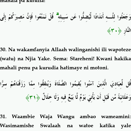
mahala pa kutulia!
قُلْ تَمَتَّعُوا فَإِنَّ مَصِيرَكُمْ إِلَى
ۗ
َجَعَلُوا لِلَّـهِ أَندَادًا لِّيُضِلُّوا عَن سَبِيلِهِ
﴿٣٠﴾
النَّارِ
30. Na wakamfanyia Allaah walinganishi ili wapoteze
(watu) na Njia Yake. Sema: Stareheni! Kwani hakika
mahali penu pa kurudia hatimaye ni motoni.
قُل لِّعِبَادِيَ الَّذِينَ آمَنُوا يُقِيمُوا الصَّلَاةَ وَيُنفِقُوا مِمَّا رَزَقْنَاهُمْ سِرًّا
﴿٣١﴾
وَعَلَانِيَةً مِّن قَبْلِ أَن يَأْتِيَ يَوْمٌ لَّا بَيْعٌ فِيهِ وَلَا خِلَالٌ
31. Waambie
Waja Wangu ambao wameamini
Wasimamishe Swalaah na watoe katika yale