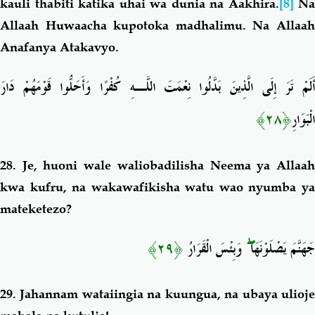
kauli thabiti katika uhai wa dunia na Aakhira.
[8]
Na
Allaah Huwaacha kupotoka madhalimu. Na Allaah
Anafanya Atakavyo.
أَلَمْ تَرَ إِلَى الَّذِينَ بَدَّلُوا نِعْمَتَ اللَّـهِ كُفْرًا وَأَحَلُّوا قَوْمَهُمْ دَارَ
﴿٢٨﴾
الْبَوَارِ
28. Je, huoni wale waliobadilisha Neema ya Allaah
kwa kufru, na wakawafikisha watu wao nyumba ya
mateketezo?
﴿٢٩﴾
وَبِئْسَ الْقَرَارُ
ۖ
جَهَنَّمَ يَصْلَوْنَهَا
29. Jahannam wataiingia na kuungua, na ubaya ulioje