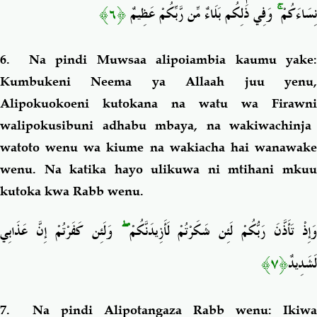
﴿٦﴾
وَفِي ذَٰلِكُم بَلَاءٌ مِّن رَّبِّكُمْ عَظِيمٌ
ۚ
نِسَاءَكُمْ
6. Na pindi Muwsaa alipoiambia kaumu yake:
Kumbukeni Neema ya Allaah juu yenu,
Alipokuokoeni kutokana na watu wa
Firawni
walipokusibuni adhabu mbaya, na wakiwachinja
watoto wenu wa kiume na wakiacha hai wanawake
wenu. Na katika hayo ulikuwa ni mtihani mkuu
kutoka kwa Rabb wenu.
وَلَئِن كَفَرْتُمْ إِنَّ عَذَابِي
ۖ
َإِذْ تَأَذَّنَ رَبُّكُمْ لَئِن شَكَرْتُمْ لَأَزِيدَنَّكُمْ
﴿٧﴾
لَشَدِيدٌ
7. Na pindi Alipotangaza Rabb wenu: Ikiwa