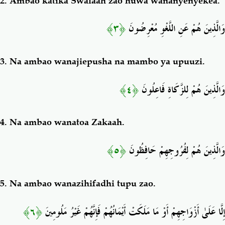
2.
Ambao katika Swalaah zao huwa wananyenyekea.
﴿٣﴾
وَالَّذِينَ هُمْ عَنِ اللَّغْوِ مُعْرِضُونَ
3.
Na ambao wanajiepusha na mambo ya upuuzi.
﴿٤﴾
وَالَّذِينَ هُمْ لِلزَّكَاةِ فَاعِلُونَ
4.
Na ambao wanatoa Zakaah.
﴿٥﴾
وَالَّذِينَ هُمْ لِفُرُوجِهِمْ حَافِظُونَ
5.
Na ambao wanazihifadhi tupu zao.
﴿٦﴾
إِلَّا عَلَىٰ أَزْوَاجِهِمْ أَوْ مَا مَلَكَتْ أَيْمَانُهُمْ فَإِنَّهُمْ غَيْرُ مَلُومِينَ