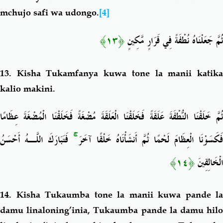
mchujo safi wa udongo.
[4]
﴿١٣﴾
ثُمَّ جَعَلْنَاهُ نُطْفَةً فِي قَرَارٍ مَّكِينٍ
13.
Kisha Tukamfanya kuwa tone la manii katik
kalio makini.
ثُمَّ خَلَقْنَا النُّطْفَةَ عَلَقَةً فَخَلَقْنَا الْعَلَقَةَ مُضْغَةً فَخَلَقْنَا الْمُضْغَةَ عِظَامًا
فَتَبَارَكَ اللَّـهُ أَحْسَنُ
ۚ
َكَسَوْنَا الْعِظَامَ لَحْمًا ثُمَّ أَنشَأْنَاهُ خَلْقًا آخَرَ
﴿١٤﴾
الْخَالِقِينَ
14. Kisha Tukaumba tone la manii kuwa pande la
damu linaloning’inia, Tukaumba pande la damu hilo