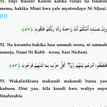
51.
Enyi Rusuli! Kuleni katika vizuri na tenden
mema, hakika Mimi kwa yale myatendayo Ni Mjuzi.
[11]
﴿٥٢﴾
وَإِنَّ هَـٰذِهِ أُمَّتُكُمْ أُمَّةً وَاحِدَةً وَأَنَا رَبُّكُمْ فَاتَّقُونِ
52.
Na kwamba hakika huu ummah wenu, ni ummah
mmoja, Nami Ni Rabb wenu, basi Nicheni.
﴿٥٣﴾
كُلُّ حِزْبٍ بِمَا لَدَيْهِمْ فَرِحُونَ
ۖ
فَتَقَطَّعُوا أَمْرَهُم بَيْنَهُمْ زُبُرًا
53.
Wakafarikiana makundi makundi baina ya
kuhusu Dini yao, kila kundi kwa waliyo nayo
linafurahia.