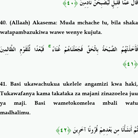
﴿٤٠﴾
قَالَ عَمَّا قَلِيلٍ لَّيُصْبِحُنَّ نَادِمِينَ
40.
(Allaah) Akasema: Muda mchache tu, bila shak
watapambazukiwa wawe wenye kujuta.
فَبُعْدًا لِّلْقَوْمِ الظَّالِمِينَ
ۚ
فَأَخَذَتْهُمُ الصَّيْحَةُ بِالْحَقِّ فَجَعَلْنَاهُمْ غُثَاءً
﴿٤١﴾
41.
Basi ukawachukua ukelele angamizi kwa haki,
Tukawafanya kama takataka za majani zinazoelea juu
ya maji. Basi
wametokomelea mbali wat
madhalimu.
﴿٤٢﴾
ثُمَّ أَنشَأْنَا مِن بَعْدِهِمْ قُرُونًا آخَرِينَ