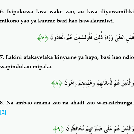
6.
Isipokuwa kwa wake zao, au kwa iliyowamilik
mikono yao ya kuume basi hao hawalaumiwi.
﴿٧﴾
فَمَنِ ابْتَغَىٰ وَرَاءَ ذَٰلِكَ فَأُولَـٰئِكَ هُمُ الْعَادُونَ
7.
Lakini atakayetaka kinyume ya hayo,
basi hao ndio
wapindukao mipaka.
﴿٨﴾
وَالَّذِينَ هُمْ لِأَمَانَاتِهِمْ وَعَهْدِهِمْ رَاعُونَ
8.
Na ambao amana zao na ahadi zao wanazichunga.
[2]
﴿٩﴾
وَالَّذِينَ هُمْ عَلَىٰ صَلَوَاتِهِمْ يُحَافِظُونَ