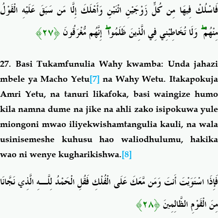
فَاسْلُكْ فِيهَا مِن كُلٍّ زَوْجَيْنِ اثْنَيْنِ وَأَهْلَكَ إِلَّا مَن سَبَقَ عَلَيْهِ الْقَوْلُ
﴿٢٧﴾
إِنَّهُم مُّغْرَقُونَ
ۖ
وَلَا تُخَاطِبْنِي فِي الَّذِينَ ظَلَمُوا
ۖ
مِنْهُمْ
27.
Basi Tukamfunulia Wahy kwamba: Unda jahazi
mbele ya Macho Yetu
[7]
na Wahy Wetu. Itakapokuj
Amri Yetu, na tanuri likafoka, basi waingize humo
kila namna dume na jike na ahli zako isipokuwa yule
miongoni mwao iliyekwishamtangulia kauli, na wala
usinisemeshe kuhusu hao waliodhulumu, hakika
wao ni wenye kugharikishwa.
[8]
فَإِذَا اسْتَوَيْتَ أَنتَ وَمَن مَّعَكَ عَلَى الْفُلْكِ فَقُلِ الْحَمْدُ لِلَّـهِ الَّذِي نَجَّانَا
﴿٢٨﴾
مِنَ الْقَوْمِ الظَّالِمِينَ