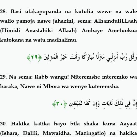
28.
Basi utakapopanda na kutulia wewe na wal
walio pamoja nawe jahazini, sema: AlhamduliLLaah
(Himidi Anastahiki Allaah) Ambaye Ametuokoa
kutokana na watu madhalimu.
﴿٢٩﴾
وَقُل رَّبِّ أَنزِلْنِي مُنزَلًا مُّبَارَكًا وَأَنتَ خَيْرُ الْمُنزِلِينَ
29.
Na sema: Rabb wangu! Niteremshe mteremko w
baraka, Nawe ni Mbora wa wenye kuteremsha.
﴿٣٠﴾
إِنَّ فِي ذَٰلِكَ لَآيَاتٍ وَإِن كُنَّا لَمُبْتَلِينَ
30.
Hakika katika hayo bila shaka kuna Aayaa
(Ishara, Dalili, Mawaidha, Mazingatio) na hakika