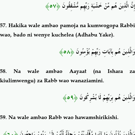
﴿٥٧﴾
إِنَّ الَّذِينَ هُم مِّنْ خَشْيَةِ رَبِّهِم مُّشْفِقُونَ
57.
Hakika wale ambao pamoja na kumwogopa Rabb
wao, bado ni wenye kuchelea (Adhabu Yake).
﴿٥٨﴾
وَالَّذِينَ هُم بِآيَاتِ رَبِّهِمْ يُؤْمِنُونَ
58.
Na wale ambao Aayaat (na Ishara z
kiulimwengu) za Rabb wao wanaziamini.
﴿٥٩﴾
وَالَّذِينَ هُم بِرَبِّهِمْ لَا يُشْرِكُونَ
59.
Na wale ambao Rabb wao hawamshirikishi.
﴿٦٠﴾
وَالَّذِينَ يُؤْتُونَ مَا آتَوا وَّقُلُوبُهُمْ وَجِلَةٌ أَنَّهُمْ إِلَىٰ رَبِّهِمْ رَاجِعُونَ