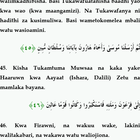
walimkadhibisha. Basi Tukawafuatanisha baadhi yao
kwa wao (kwa maangamizi). Na Tukawafanya ni
hadithi za kusimuliwa. Basi wametokomelea mbali
watu wasioamini.
﴿٤٥﴾
ثُمَّ أَرْسَلْنَا مُوسَىٰ وَأَخَاهُ هَارُونَ بِآيَاتِنَا وَسُلْطَانٍ مُّبِينٍ
45.
Kisha Tukamtuma Muwsaa na kaka yak
Haaruwn kwa Aayaat (Ishara, Dalili) Zetu na
mamlaka bayana.
﴿٤٦﴾
إِلَىٰ فِرْعَوْنَ وَمَلَئِهِ فَاسْتَكْبَرُوا وَكَانُوا قَوْمًا عَالِينَ
46.
Kwa
Firawni
, na wakuu wake, lakin
walitakabari, na wakawa watu waliojiona.