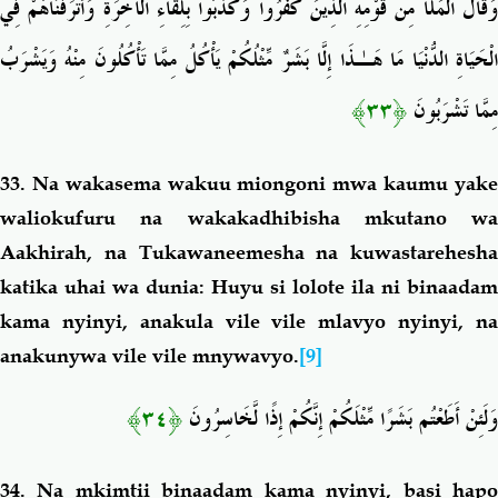
وَقَالَ الْمَلَأُ مِن قَوْمِهِ الَّذِينَ كَفَرُوا وَكَذَّبُوا بِلِقَاءِ الْآخِرَةِ وَأَتْرَفْنَاهُمْ فِي
الْحَيَاةِ الدُّنْيَا مَا هَـٰذَا إِلَّا بَشَرٌ مِّثْلُكُمْ يَأْكُلُ مِمَّا تَأْكُلُونَ مِنْهُ وَيَشْرَبُ
﴿٣٣﴾
مِمَّا تَشْرَبُونَ
33.
Na wakasema wakuu miongoni mwa kaumu yak
waliokufuru na wakakadhibisha mkutano wa
Aakhirah, na Tukawaneemesha na kuwastarehesha
katika uhai wa dunia: Huyu si lolote ila ni binaadam
kama nyinyi, anakula vile vile mlavyo nyinyi, na
anakunywa vile vile mnywavyo.
[9]
﴿٣٤﴾
وَلَئِنْ أَطَعْتُم بَشَرًا مِّثْلَكُمْ إِنَّكُمْ إِذًا لَّخَاسِرُونَ
34.
Na mkimtii binaadam kama nyinyi, basi hap