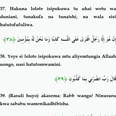
37.
Hakuna lolote isipokuwa tu uhai wetu w
duniani, tunakufa na tunaishi, na wala sisi
hatutofufuliwa.
﴿٣٨﴾
إِنْ هُوَ إِلَّا رَجُلٌ افْتَرَىٰ عَلَى اللَّـهِ كَذِبًا وَمَا نَحْنُ لَهُ بِمُؤْمِنِينَ
38.
Yeye si lolote isipokuwa mtu aliyemtungia Allaa
uongo, nasi hatutomwamini.
﴿٣٩﴾
قَالَ رَبِّ انصُرْنِي بِمَا كَذَّبُونِ
39.
(Rasuli huyo) akasema: Rabb wangu! Ninusuru
kwa sababu wamenikadhibisha.