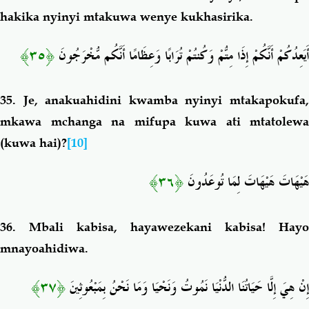
hakika nyinyi mtakuwa wenye kukhasirika.
﴿٣٥﴾
أَيَعِدُكُمْ أَنَّكُمْ إِذَا مِتُّمْ وَكُنتُمْ تُرَابًا وَعِظَامًا أَنَّكُم مُّخْرَجُونَ
35.
Je, anakuahidini kwamba nyinyi mtakapokufa
mkawa mchanga na mifupa kuwa ati mtatolewa
(kuwa hai)?
[10]
﴿٣٦﴾
هَيْهَاتَ هَيْهَاتَ لِمَا تُوعَدُونَ
36.
Mbali kabisa, hayawezekani kabisa! Hayo
mnayoahidiwa.
﴿٣٧﴾
إِنْ هِيَ إِلَّا حَيَاتُنَا الدُّنْيَا نَمُوتُ وَنَحْيَا وَمَا نَحْنُ بِمَبْعُوثِينَ