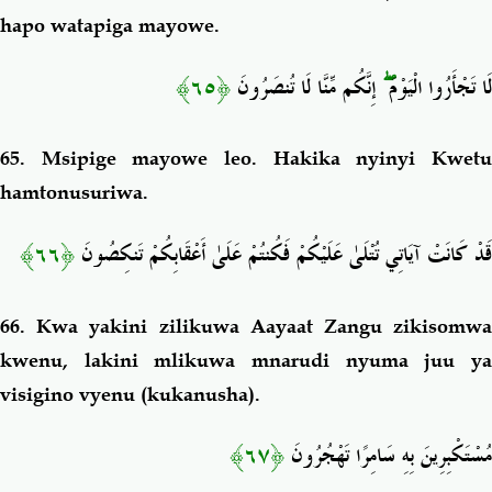
hapo watapiga mayowe.
﴿٦٥﴾
إِنَّكُم مِّنَّا لَا تُنصَرُونَ
ۖ
لَا تَجْأَرُوا الْيَوْمَ
65.
Msipige mayowe leo. Hakika nyinyi Kwet
hamtonusuriwa.
﴿٦٦﴾
قَدْ كَانَتْ آيَاتِي تُتْلَىٰ عَلَيْكُمْ فَكُنتُمْ عَلَىٰ أَعْقَابِكُمْ تَنكِصُونَ
66.
Kwa yakini zilikuwa Aayaat Zangu zikisomw
kwenu, lakini mlikuwa mnarudi nyuma juu ya
visigino vyenu (kukanusha).
﴿٦٧﴾
مُسْتَكْبِرِينَ بِهِ سَامِرًا تَهْجُرُونَ