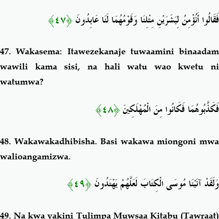
﴿٤٧﴾
فَقَالُوا أَنُؤْمِنُ لِبَشَرَيْنِ مِثْلِنَا وَقَوْمُهُمَا لَنَا عَابِدُونَ
47.
Wakasema: Itawezekanaje tuwaamini binaadam
wawili kama sisi, na hali watu wao kwetu ni
watumwa?
﴿٤٨﴾
فَكَذَّبُوهُمَا فَكَانُوا مِنَ الْمُهْلَكِينَ
48.
Wakawakadhibisha. Basi wakawa miongoni mw
walioangamizwa.
﴿٤٩﴾
وَلَقَدْ آتَيْنَا مُوسَى الْكِتَابَ لَعَلَّهُمْ يَهْتَدُونَ
49.
Na kwa yakini Tulimpa Muwsaa Kitabu (Tawraat