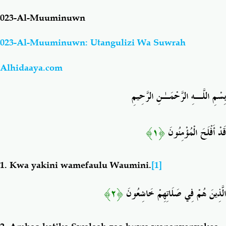
023-Al-Muuminuwn
Salaf Wa Ummah
Firaq-Makundi
023-Al-Muuminuwn: Utangulizi Wa Suwrah
Fiqh-Ibaadah
Duaa-Adhkaar
Alhidaaya.com
Fataawa Za Ulamaa
Kauli Za Salaf
بِسْمِ اللَّـهِ الرَّحْمَـٰنِ الرَّحِيمِ
Akhlaaq-Aadaab
Raqaaiq
﴿١﴾
قَدْ أَفْلَحَ الْمُؤْمِنُونَ
Familia-Jamii
Maswali-Majibu
1.
Kwa yakini wamefaulu Waumini.
[1]
Chemsha Bongo
Vitabu
﴿٢﴾
الَّذِينَ هُمْ فِي صَلَاتِهِمْ خَاشِعُونَ
Mapishi