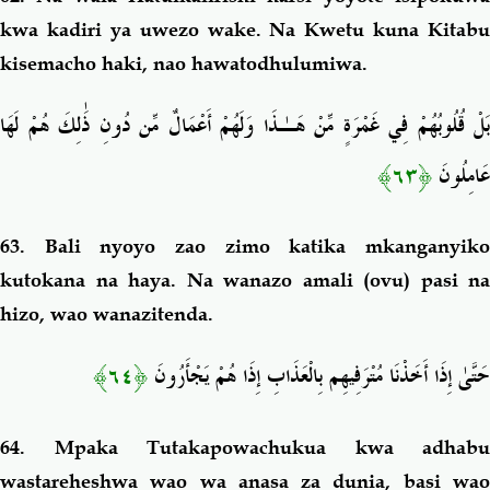
kwa kadiri ya uwezo wake. Na Kwetu kuna Kitabu
kisemacho haki, nao hawatodhulumiwa.
بَلْ قُلُوبُهُمْ فِي غَمْرَةٍ مِّنْ هَـٰذَا وَلَهُمْ أَعْمَالٌ مِّن دُونِ ذَٰلِكَ هُمْ لَهَا
﴿٦٣﴾
عَامِلُونَ
63.
Bali nyoyo zao zimo katika mkanganyik
kutokana na haya. Na wanazo amali (ovu) pasi na
hizo, wao wanazitenda.
﴿٦٤﴾
حَتَّىٰ إِذَا أَخَذْنَا مُتْرَفِيهِم بِالْعَذَابِ إِذَا هُمْ يَجْأَرُونَ
64.
Mpaka Tutakapowachukua kwa adhabu
wastareheshwa wao wa anasa za dunia, basi wao