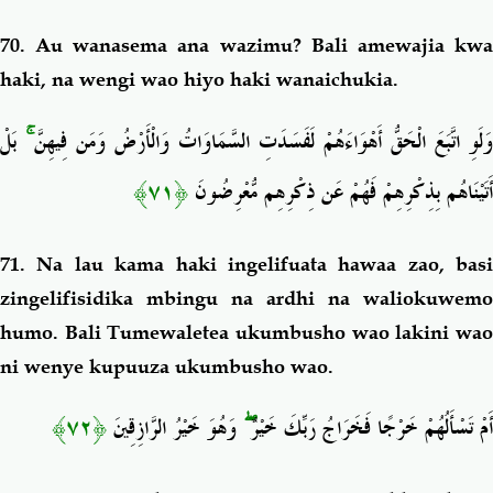
70.
Au wanasema ana wazimu? Bali amewajia kw
haki, na wengi wao hiyo haki wanaichukia.
بَلْ
ۚ
وَلَوِ اتَّبَعَ الْحَقُّ أَهْوَاءَهُمْ لَفَسَدَتِ السَّمَاوَاتُ وَالْأَرْضُ وَمَن فِيهِنَّ
﴿٧١﴾
أَتَيْنَاهُم بِذِكْرِهِمْ فَهُمْ عَن ذِكْرِهِم مُّعْرِضُونَ
71.
Na lau kama haki ingelifuata hawaa zao, basi
zingelifisidika mbingu na ardhi na waliokuwemo
humo. Bali Tumewaletea ukumbusho wao lakini wao
ni wenye kupuuza ukumbusho wao.
﴿٧٢﴾
وَهُوَ خَيْرُ الرَّازِقِينَ
ۖ
أَمْ تَسْأَلُهُمْ خَرْجًا فَخَرَاجُ رَبِّكَ خَيْرٌ