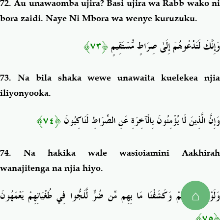
72.
Au unawaomba ujira? Basi ujira wa Rabb wako n
bora zaidi. Naye Ni Mbora wa wenye kuruzuku.
﴿٧٣﴾
وَإِنَّكَ لَتَدْعُوهُمْ إِلَىٰ صِرَاطٍ مُّسْتَقِيمٍ
73.
Na bila shaka wewe
unawaita kuelekea nji
iliyonyooka.
﴿٧٤﴾
وَإِنَّ الَّذِينَ لَا يُؤْمِنُونَ بِالْآخِرَةِ عَنِ الصِّرَاطِ لَنَاكِبُونَ
74.
Na hakika wale wasioiamini Aakhirah
wanajitenga na njia hiyo.
⌂
وَلَوْ رَحِمْنَاهُمْ وَكَشَفْنَا مَا بِهِم مِّن ضُرٍّ لَّلَجُّوا فِي طُغْيَانِهِمْ يَعْمَهُونَ
﴿٧٥﴾