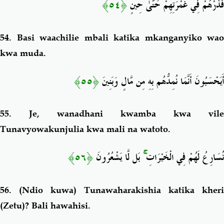
﴿٥٤﴾
فَذَرْهُمْ فِي غَمْرَتِهِمْ حَتَّىٰ حِينٍ
54.
Basi waachilie mbali katika mkanganyiko wao
kwa muda.
﴿٥٥﴾
أَيَحْسَبُونَ أَنَّمَا نُمِدُّهُم بِهِ مِن مَّالٍ وَبَنِينَ
55.
Je, wanadhani kwamba kwa vile
Tunavyowakunjulia kwa mali na watoto.
﴿٥٦﴾
بَل لَّا يَشْعُرُونَ
ۚ
نُسَارِعُ لَهُمْ فِي الْخَيْرَاتِ
56. (Ndio kuwa)
Tunawaharakishia katika kheri
(Zetu)? Bali hawahisi.