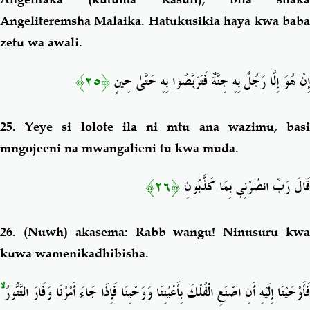
Angeliteremsha Malaika. Hatukusikia haya kwa baba
zetu wa awali.
﴿٢٥﴾
إِنْ هُوَ إِلَّا رَجُلٌ بِهِ جِنَّةٌ فَتَرَبَّصُوا بِهِ حَتَّىٰ حِينٍ
25.
Yeye si lolote ila ni mtu ana wazimu, bas
mngojeeni na mwangalieni tu kwa muda.
﴿٢٦﴾
قَالَ رَبِّ انصُرْنِي بِمَا كَذَّبُونِ
26.
(Nuwh) akasema: Rabb wangu! Ninusuru kw
kuwa wamenikadhibisha.
ۙ
فَأَوْحَيْنَا إِلَيْهِ أَنِ اصْنَعِ الْفُلْكَ بِأَعْيُنِنَا وَوَحْيِنَا فَإِذَا جَاءَ أَمْرُنَا وَفَارَ التَّنُّورُ