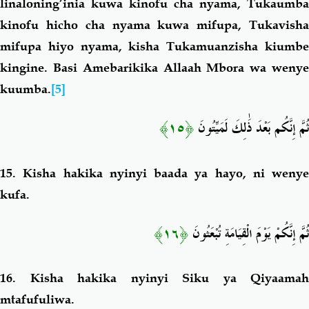
linaloning’inia kuwa kinofu cha nyama, Tukaumba
kinofu hicho cha nyama kuwa mifupa, Tukavisha
mifupa hiyo nyama, kisha Tukamuanzisha kiumbe
kingine. Basi Amebarikika Allaah Mbora wa wenye
kuumba.
[5]
﴿١٥﴾
ثُمَّ إِنَّكُم بَعْدَ ذَٰلِكَ لَمَيِّتُونَ
15.
Kisha hakika nyinyi baada ya hayo, ni wenye
kufa.
﴿١٦﴾
ثُمَّ إِنَّكُمْ يَوْمَ الْقِيَامَةِ تُبْعَثُونَ
16.
Kisha hakika nyinyi Siku ya Qiyaamah
mtafufuliwa.