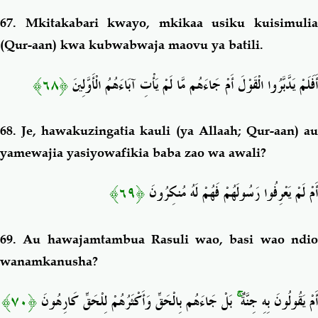
67.
Mkitakabari kwayo, mkikaa usiku kuisimuli
(Qur-aan) kwa kubwabwaja maovu ya batili.
﴿٦٨﴾
أَفَلَمْ يَدَّبَّرُوا الْقَوْلَ أَمْ جَاءَهُم مَّا لَمْ يَأْتِ آبَاءَهُمُ الْأَوَّلِينَ
68.
Je, hawakuzingatia kauli (ya Allaah; Qur-aan) a
yamewajia yasiyowafikia baba zao wa awali?
﴿٦٩﴾
أَمْ لَمْ يَعْرِفُوا رَسُولَهُمْ فَهُمْ لَهُ مُنكِرُونَ
69.
Au hawajamtambua Rasuli wao
, basi wao ndi
wanamkanusha?
﴿٧٠﴾
بَلْ جَاءَهُم بِالْحَقِّ وَأَكْثَرُهُمْ لِلْحَقِّ كَارِهُونَ
ۚ
أَمْ يَقُولُونَ بِهِ جِنَّةٌ