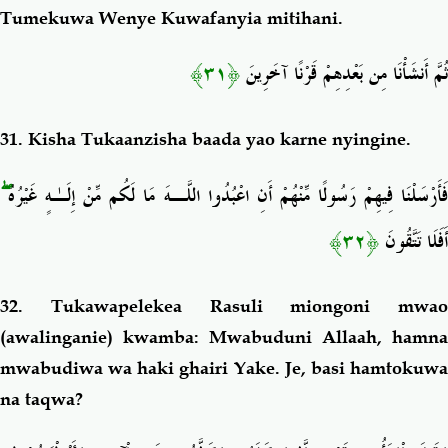
Tumekuwa Wenye Kuwafanyia mitihani.
﴿٣١﴾
ثُمَّ أَنشَأْنَا مِن بَعْدِهِمْ قَرْنًا آخَرِينَ
31.
Kisha Tukaanzisha baada yao karne nyingine.
ۖ
َأَرْسَلْنَا فِيهِمْ رَسُولًا مِّنْهُمْ أَنِ اعْبُدُوا اللَّـهَ مَا لَكُم مِّنْ إِلَـٰهٍ غَيْرُهُ
﴿٣٢﴾
أَفَلَا تَتَّقُونَ
32.
Tukawapelekea Rasuli miongoni mwao
(awalinganie) kwamba: Mwabuduni Allaah, hamna
mwabudiwa wa haki ghairi Yake. Je, basi hamtokuwa
na taqwa?