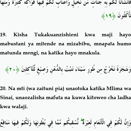
فَأَنشَأْنَا لَكُم بِهِ جَنَّاتٍ مِّن نَّخِيلٍ وَأَعْنَابٍ لَّكُمْ فِيهَا فَوَاكِهُ كَثِيرَةٌ وَمِنْهَا
﴿١٩﴾
تَأْكُلُونَ
19.
Kisha Tukakuanzishieni kwa maji hay
mabustani ya mitende na mizabibu, mnapata humo
matunda mengi, na katika hayo mnakula.
﴿٢٠﴾
وَشَجَرَةً تَخْرُجُ مِن طُورِ سَيْنَاءَ تَنبُتُ بِالدُّهْنِ وَصِبْغٍ لِّلْآكِلِينَ
20.
Na mti (wa zaituni pia) unaotoka katika Mlima wa
Sinai, unaozalisha mafuta na kuwa kitoweo cha ladha
kwa walaji.
نُّسْقِيكُم مِّمَّا فِي بُطُونِهَا وَلَكُمْ فِيهَا مَنَافِعُ
ۖ
َإِنَّ لَكُمْ فِي الْأَنْعَامِ لَعِبْرَةً