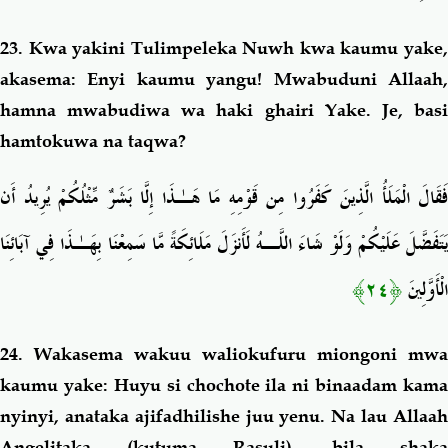
23.
Kwa yakini Tulimpeleka Nuwh kwa kaumu yake
akasema: Enyi kaumu yangu! Mwabuduni Allaah,
hamna mwabudiwa wa haki ghairi Yake. Je, basi
hamtokuwa na taqwa?
فَقَالَ الْمَلَأُ الَّذِينَ كَفَرُوا مِن قَوْمِهِ مَا هَـٰذَا إِلَّا بَشَرٌ مِّثْلُكُمْ يُرِيدُ أَن
يَتَفَضَّلَ عَلَيْكُمْ وَلَوْ شَاءَ اللَّـهُ لَأَنزَلَ مَلَائِكَةً مَّا سَمِعْنَا بِهَـٰذَا فِي آبَائِنَا
﴿٢٤﴾
الْأَوَّلِينَ
24.
Wakasema wakuu waliokufuru miongoni mwa
kaumu yake: Huyu si chochote ila ni binaadam kama
nyinyi, anataka ajifadhilishe juu yenu. Na lau Allaah
Angelitaka (kutuma Rasuli), bila shaka