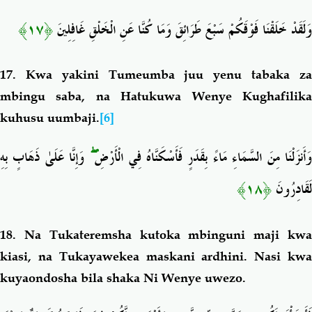
﴿١٧﴾
وَلَقَدْ خَلَقْنَا فَوْقَكُمْ سَبْعَ طَرَائِقَ وَمَا كُنَّا عَنِ الْخَلْقِ غَافِلِينَ
17.
Kwa yakini Tumeumba juu yenu tabaka z
mbingu saba, na Hatukuwa Wenye Kughafilika
kuhusu uumbaji.
[6]
وَإِنَّا عَلَىٰ ذَهَابٍ بِهِ
ۖ
َأَنزَلْنَا مِنَ السَّمَاءِ مَاءً بِقَدَرٍ فَأَسْكَنَّاهُ فِي الْأَرْضِ
﴿١٨﴾
لَقَادِرُونَ
18.
Na Tukateremsha kutoka mbinguni maji kw
kiasi, na Tukayawekea maskani ardhini. Nasi kwa
kuyaondosha bila shaka Ni Wenye uwezo.