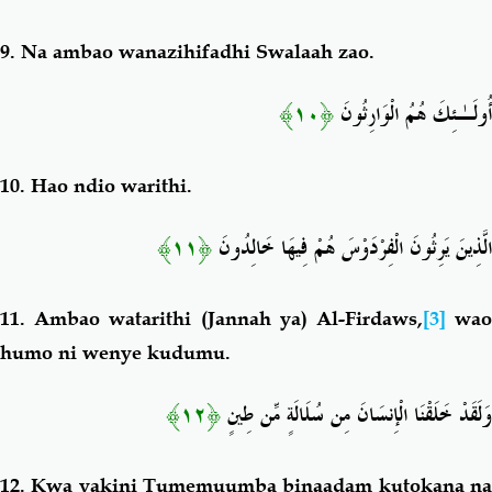
9.
Na ambao wanazihifadhi Swalaah zao.
﴿١٠﴾
أُولَـٰئِكَ هُمُ الْوَارِثُونَ
10.
Hao ndio warithi.
﴿١١﴾
الَّذِينَ يَرِثُونَ الْفِرْدَوْسَ هُمْ فِيهَا خَالِدُونَ
11.
Ambao watarithi (Jannah ya) Al-Firdaws,
[3]
wa
humo ni wenye kudumu.
﴿١٢﴾
وَلَقَدْ خَلَقْنَا الْإِنسَانَ مِن سُلَالَةٍ مِّن طِينٍ
12.
Kwa yakini Tumemuumba binaadam kutokana n