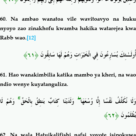
60.
Na ambao wanatoa vile wavitoavyo na huk
nyoyo zao zinakhofu kwamba hakika watarejea kwa
Rabb wao.
[12]
﴿٦١﴾
أُولَـٰئِكَ يُسَارِعُونَ فِي الْخَيْرَاتِ وَهُمْ لَهَا سَابِقُونَ
61.
Hao wanakimbilia katika mambo ya kheri, na wao
ndio wenye kuyatanguliza.
وَهُمْ لَا
ۚ
وَلَدَيْنَا كِتَابٌ يَنطِقُ بِالْحَقِّ
ۖ
َلَا نُكَلِّفُ نَفْسًا إِلَّا وُسْعَهَا
﴿٦٢﴾
يُظْلَمُونَ
62.
Na wala Hatuikalifishi nafsi yoyote isipokuw