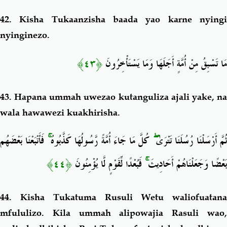
42.
Kisha Tukaanzisha baada yao karne nying
nyinginezo.
﴿٤٣﴾
مَا تَسْبِقُ مِنْ أُمَّةٍ أَجَلَهَا وَمَا يَسْتَأْخِرُونَ
43.
Hapana ummah uwezao kutanguliza ajali yake, n
wala hawawezi kuakhirisha.
فَأَتْبَعْنَا بَعْضَهُم
ۚ
كُلَّ مَا جَاءَ أُمَّةً رَّسُولُهَا كَذَّبُوهُ
ۖ
ُمَّ أَرْسَلْنَا رُسُلَنَا تَتْرَىٰ
﴿٤٤﴾
فَبُعْدًا لِّقَوْمٍ لَّا يُؤْمِنُونَ
ۚ
بَعْضًا وَجَعَلْنَاهُمْ أَحَادِيثَ
44.
Kisha Tukatuma Rusuli Wetu waliofuatana
mfululizo. Kila ummah alipowajia Rasuli wao,