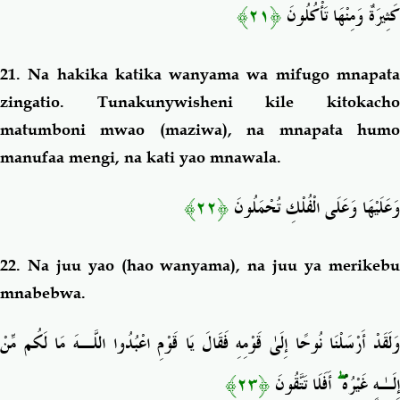
﴿٢١﴾
كَثِيرَةٌ وَمِنْهَا تَأْكُلُونَ
21.
Na hakika katika wanyama wa mifugo mnapat
zingatio. Tunakunywisheni kile kitokacho
matumboni mwao (maziwa), na mnapata humo
manufaa mengi, na kati yao mnawala.
﴿٢٢﴾
وَعَلَيْهَا وَعَلَى الْفُلْكِ تُحْمَلُونَ
22.
Na juu yao (hao wanyama), na juu ya merikeb
mnabebwa.
وَلَقَدْ أَرْسَلْنَا نُوحًا إِلَىٰ قَوْمِهِ فَقَالَ يَا قَوْمِ اعْبُدُوا اللَّـهَ مَا لَكُم مِّنْ
﴿٢٣﴾
أَفَلَا تَتَّقُونَ
ۖ
إِلَـٰهٍ غَيْرُهُ