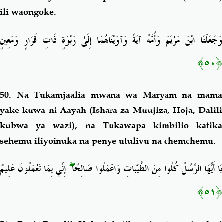
ili waongoke.
وَجَعَلْنَا ابْنَ مَرْيَمَ وَأُمَّهُ آيَةً وَآوَيْنَاهُمَا إِلَىٰ رَبْوَةٍ ذَاتِ قَرَارٍ وَمَعِينٍ
﴿٥٠﴾
50.
Na Tukamjaalia mwana wa Maryam na mam
yake kuwa ni Aayah (Ishara za Muujiza, Hoja, Dalili
kubwa ya wazi), na Tukawapa kimbilio katika
sehemu iliyoinuka na penye utulivu na chemchemu.
إِنِّي بِمَا تَعْمَلُونَ عَلِيمٌ
ۖ
َا أَيُّهَا الرُّسُلُ كُلُوا مِنَ الطَّيِّبَاتِ وَاعْمَلُوا صَالِحًا
﴿٥١﴾