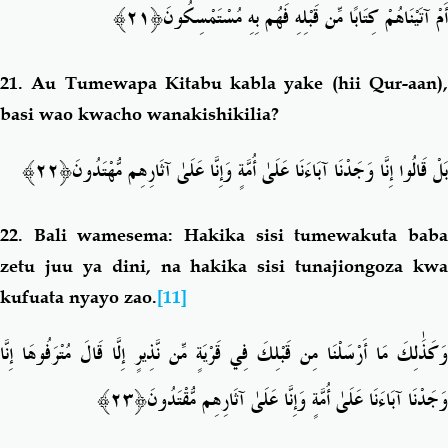
﴿٢١﴾
أَمْ آتَيْنَاهُمْ كِتَابًا مِّن قَبْلِهِ فَهُم بِهِ مُسْتَمْسِكُونَ
21.
Au Tumewapa Kitabu kabla yake (hii Qur-aan)
basi wao kwacho wanakishikilia?
﴿٢٢﴾
بَلْ قَالُوا إِنَّا وَجَدْنَا آبَاءَنَا عَلَىٰ أُمَّةٍ وَإِنَّا عَلَىٰ آثَارِهِم مُّهْتَدُونَ
22.
Bali wamesema: Hakika sisi tumewakuta bab
zetu juu ya dini, na hakika sisi tunajiongoza kwa
kufuata nyayo zao.
[11]
وَكَذَٰلِكَ مَا أَرْسَلْنَا مِن قَبْلِكَ فِي قَرْيَةٍ مِّن نَّذِيرٍ إِلَّا قَالَ مُتْرَفُوهَا إِنَّا
﴿٢٣﴾
وَجَدْنَا آبَاءَنَا عَلَىٰ أُمَّةٍ وَإِنَّا عَلَىٰ آثَارِهِم مُّقْتَدُونَ