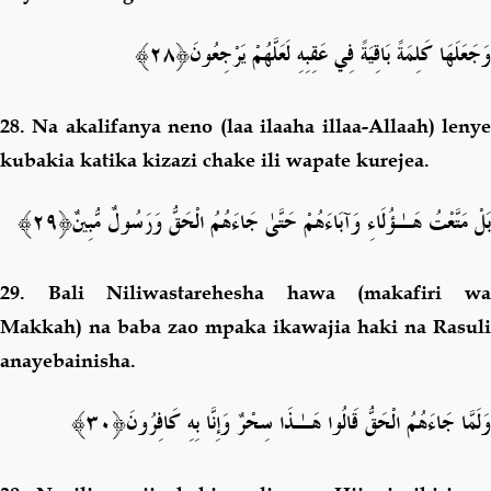
﴿٢٨﴾
وَجَعَلَهَا كَلِمَةً بَاقِيَةً فِي عَقِبِهِ لَعَلَّهُمْ يَرْجِعُونَ
28.
Na akalifanya neno (laa ilaaha illaa-Allaah) leny
kubakia katika kizazi chake ili wapate kurejea.
﴿٢٩﴾
بَلْ مَتَّعْتُ هَـٰؤُلَاءِ وَآبَاءَهُمْ حَتَّىٰ جَاءَهُمُ الْحَقُّ وَرَسُولٌ مُّبِينٌ
29.
Bali Niliwastarehesha hawa (makafiri w
Makkah) na baba zao mpaka ikawajia haki na Rasuli
anayebainisha.
﴿٣٠﴾
وَلَمَّا جَاءَهُمُ الْحَقُّ قَالُوا هَـٰذَا سِحْرٌ وَإِنَّا بِهِ كَافِرُونَ