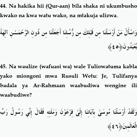
44.
Na hakika hii (Qur-aan) bila shaka ni ukumbusho
kwako na kwa watu wako, na mtakuja ulizwa.
وَاسْأَلْ مَنْ أَرْسَلْنَا مِن قَبْلِكَ مِن رُّسُلِنَا أَجَعَلْنَا مِن دُونِ الرَّحْمَـٰنِ آلِهَةً
﴿٤٥﴾
يُعْبَدُونَ
45.
Na waulize (wafuasi wa) wale Tuliowatuma kabl
yako miongoni mwa Rusuli Wetu: Je, Tulifanya
badala ya Ar-Rahmaan waabudiwa wengine ili
waabudiwe?
وَلَقَدْ أَرْسَلْنَا مُوسَىٰ بِآيَاتِنَا إِلَىٰ فِرْعَوْنَ وَمَلَئِهِ فَقَالَ إِنِّي رَسُولُ رَبِّ
﴿٤٦﴾
الْعَالَمِينَ