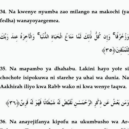
34.
Na kwenye nyumba zao milango na makochi (ya
fedha) wanayoyaegemea.
وَالْآخِرَةُ عِندَ رَبِّكَ
ۚ
وَإِن كُلُّ ذَٰلِكَ لَمَّا مَتَاعُ الْحَيَاةِ الدُّنْيَا
ۚ
َزُخْرُفًا
﴿٣٥﴾
لِلْمُتَّقِينَ
35.
Na mapambo ya dhahabu. Lakini hayo yote si
chochote isipokuwa ni starehe ya uhai wa dunia. Na
Aakhirah iliyo kwa Rabb wako ni kwa wenye taqwa.
﴿٣٦﴾
وَمَن يَعْشُ عَن ذِكْرِ الرَّحْمَـٰنِ نُقَيِّضْ لَهُ شَيْطَانًا فَهُوَ لَهُ قَرِينٌ
36.
Na anayejifanya kipofu na ukumbusho wa Ar