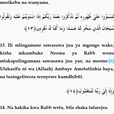
merikebu na wanyama.
لِتَسْتَوُوا عَلَىٰ ظُهُورِهِ ثُمَّ تَذْكُرُوا نِعْمَةَ رَبِّكُمْ إِذَا اسْتَوَيْتُمْ عَلَيْهِ وَتَقُولُوا
﴿١٣﴾
سُبْحَانَ الَّذِي سَخَّرَ لَنَا هَـٰذَا وَمَا كُنَّا لَهُ مُقْرِنِينَ
13.
Ili mlingamane sawasawa juu ya mgongo wake
kisha mkumbuke Neema ya Rabb wenu
mtakapolingamana sawasawa juu yao, na mseme:
[6]
Utakasifu ni wa (Allaah) Ambaye Ametutiishia haya,
na tusingeliweza wenyewe kumdhibiti.
﴿١٤﴾
وَإِنَّا إِلَىٰ رَبِّنَا لَمُنقَلِبُونَ
14.
Na hakika kwa Rabb wetu, bila shaka tutarejea.