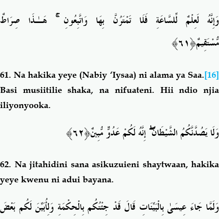
هَـٰذَا صِرَاطٌ
ۚ
َإِنَّهُ لَعِلْمٌ لِّلسَّاعَةِ فَلَا تَمْتَرُنَّ بِهَا وَاتَّبِعُونِ
﴿٦١﴾
مُّسْتَقِيمٌ
61.
Na hakika yeye (Nabiy ‘Iysaa) ni alama ya Saa.
[16
Basi musiitilie shaka, na nifuateni. Hii ndio njia
iliyonyooka.
﴿٦٢﴾
إِنَّهُ لَكُمْ عَدُوٌّ مُّبِينٌ
ۖ
وَلَا يَصُدَّنَّكُمُ الشَّيْطَانُ
62.
Na jitahidini sana asikuzuieni shaytwaan, hakika
yeye kwenu ni adui bayana.
وَلَمَّا جَاءَ عِيسَىٰ بِالْبَيِّنَاتِ قَالَ قَدْ جِئْتُكُم بِالْحِكْمَةِ وَلِأُبَيِّنَ لَكُم بَعْضَ