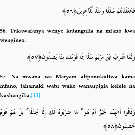
﴿٥٦﴾
فَجَعَلْنَاهُمْ سَلَفًا وَمَثَلًا لِّلْآخِرِينَ
56.
Tukawafanya wenye kutangulia na mfano kwa
wengineo.
﴿٥٧﴾
وَلَمَّا ضُرِبَ ابْنُ مَرْيَمَ مَثَلًا إِذَا قَوْمُكَ مِنْهُ يَصِدُّونَ
57.
Na mwana wa Maryam aliponukuliwa kama
mfano, tahamaki watu wako wanaupigia kelele na
kushangilia.
[15]
بَلْ هُمْ قَوْمٌ
ۚ
مَا ضَرَبُوهُ لَكَ إِلَّا جَدَلًا
ۚ
َقَالُوا أَآلِهَتُنَا خَيْرٌ أَمْ هُوَ
﴿٥٨﴾
خَصِمُونَ