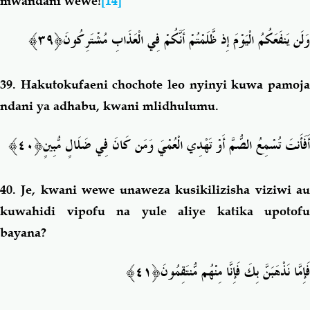
mwandani wewe!
[14]
﴿٣٩﴾
وَلَن يَنفَعَكُمُ الْيَوْمَ إِذ ظَّلَمْتُمْ أَنَّكُمْ فِي الْعَذَابِ مُشْتَرِكُونَ
39.
Hakutokufaeni chochote leo nyinyi kuwa pamoj
ndani ya adhabu, kwani mlidhulumu.
﴿٤٠﴾
أَفَأَنتَ تُسْمِعُ الصُّمَّ أَوْ تَهْدِي الْعُمْيَ وَمَن كَانَ فِي ضَلَالٍ مُّبِينٍ
40.
Je, kwani wewe
unaweza kusikilizisha viziwi a
kuwahidi vipofu na yule aliye katika upotofu
bayana?
﴿٤١﴾
فَإِمَّا نَذْهَبَنَّ بِكَ فَإِنَّا مِنْهُم مُّنتَقِمُونَ