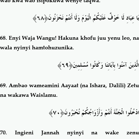
wao kwa wao isipokuwa wenye taqwa.
﴿٦٨﴾
يَا عِبَادِ لَا خَوْفٌ عَلَيْكُمُ الْيَوْمَ وَلَا أَنتُمْ تَحْزَنُونَ
68.
Enyi Waja Wangu! Hakuna khofu juu yenu leo, na
wala nyinyi hamtohuzunika.
﴿٦٩﴾
الَّذِينَ آمَنُوا بِآيَاتِنَا وَكَانُوا مُسْلِمِينَ
69.
Ambao wameamini Aayaat (na Ishara, Dalili) Zet
na wakawa Waislamu.
﴿٧٠﴾
ادْخُلُوا الْجَنَّةَ أَنتُمْ وَأَزْوَاجُكُمْ تُحْبَرُونَ
70.
Ingieni Jannah nyinyi na wake zen