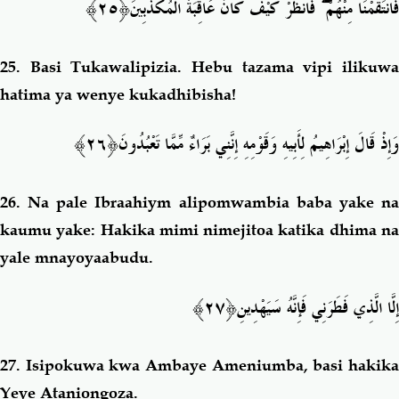
﴿٢٥﴾
فَانظُرْ كَيْفَ كَانَ عَاقِبَةُ الْمُكَذِّبِينَ
ۖ
فَانتَقَمْنَا مِنْهُمْ
25.
Basi Tukawalipizia. Hebu tazama vipi ilikuw
hatima ya wenye kukadhibisha!
﴿٢٦﴾
وَإِذْ قَالَ إِبْرَاهِيمُ لِأَبِيهِ وَقَوْمِهِ إِنَّنِي بَرَاءٌ مِّمَّا تَعْبُدُونَ
26.
Na pale Ibraahiym alipomwambia baba yake n
kaumu yake: Hakika mimi nimejitoa katika dhima na
yale mnayoyaabudu.
﴿٢٧﴾
إِلَّا الَّذِي فَطَرَنِي فَإِنَّهُ سَيَهْدِينِ
27.
Isipokuwa kwa Ambaye Ameniumba, basi hakik
Yeye Ataniongoza.