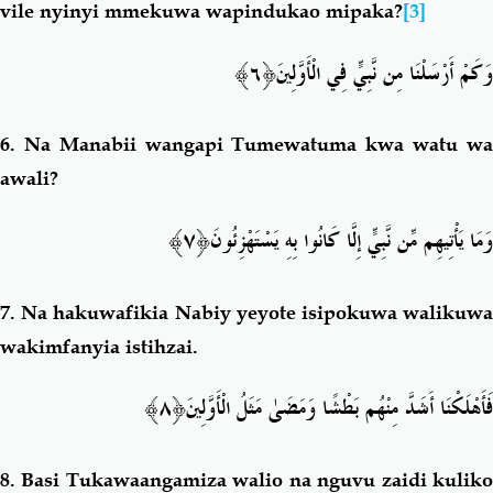
vile nyinyi mmekuwa wapindukao mipaka?
[3]
﴿٦﴾
وَكَمْ أَرْسَلْنَا مِن نَّبِيٍّ فِي الْأَوَّلِينَ
6
. Na Manabii wangapi Tumewatuma kwa watu wa
awali?
﴿٧﴾
وَمَا يَأْتِيهِم مِّن نَّبِيٍّ إِلَّا كَانُوا بِهِ يَسْتَهْزِئُونَ
7.
Na hakuwafikia Nabiy yeyote isipokuwa walikuw
wakimfanyia istihzai.
﴿٨﴾
فَأَهْلَكْنَا أَشَدَّ مِنْهُم بَطْشًا وَمَضَىٰ مَثَلُ الْأَوَّلِينَ
8.
Basi Tukawaangamiza walio na nguvu zaidi kulik