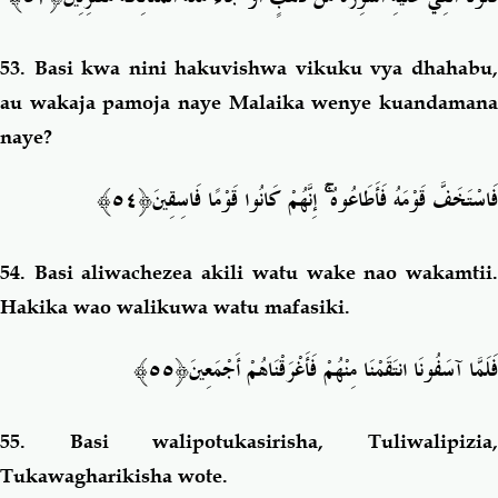
53.
Basi kwa nini hakuvishwa vikuku vya dhahabu
au wakaja pamoja naye Malaika wenye kuandamana
naye?
﴿٥٤﴾
إِنَّهُمْ كَانُوا قَوْمًا فَاسِقِينَ
ۚ
فَاسْتَخَفَّ قَوْمَهُ فَأَطَاعُوهُ
54.
Basi aliwachezea akili watu wake nao wakamtii
Hakika wao walikuwa watu mafasiki.
﴿٥٥﴾
فَلَمَّا آسَفُونَا انتَقَمْنَا مِنْهُمْ فَأَغْرَقْنَاهُمْ أَجْمَعِينَ
55.
Basi walipotukasirisha, Tuliwalipizia
Tukawagharikisha wote.