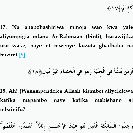
﴿١٧﴾
كَظِيمٌ
17.
Na anapobashiriwa mmoja wao kwa yal
aliyompigia mfano Ar-Rahmaan (binti), husawijika
uso wake, naye ni mwenye kuzuia ghadhabu na
huzuni.
[9]
﴿١٨﴾
أَوَمَن يُنَشَّأُ فِي الْحِلْيَةِ وَهُوَ فِي الْخِصَامِ غَيْرُ مُبِينٍ
18.
Ah! (Wanampendelea Allaah kiumbe) aliyelelew
katika mapambo naye katika mabishano si
mbainifu?!
ۚ
أَشَهِدُوا خَلْقَهُمْ
ۚ
َجَعَلُوا الْمَلَائِكَةَ الَّذِينَ هُمْ عِبَادُ الرَّحْمَـٰنِ إِنَاثًا