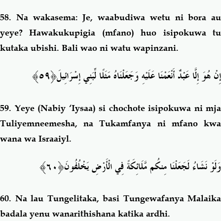
58.
Na wakasema: Je, waabudiwa wetu ni bora au
yeye? Hawakukupigia (mfano) huo isipokuwa tu
kutaka ubishi. Bali wao ni watu wapinzani.
﴿٥٩﴾
إِنْ هُوَ إِلَّا عَبْدٌ أَنْعَمْنَا عَلَيْهِ وَجَعَلْنَاهُ مَثَلًا لِّبَنِي إِسْرَائِيلَ
59.
Yeye (Nabiy ‘Iysaa) si chochote isipokuwa ni mja
Tuliyemneemesha, na Tukamfanya ni mfano kwa
wana wa Israaiyl.
﴿٦٠﴾
وَلَوْ نَشَاءُ لَجَعَلْنَا مِنكُم مَّلَائِكَةً فِي الْأَرْضِ يَخْلُفُونَ
60.
Na lau Tungelitaka, basi Tungewafanya Malaika
badala yenu wanarithishana katika ardhi.