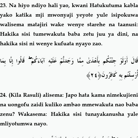
23.
Na hiyo ndiyo hali yao, kwani Hatukutuma kabla
yako
katika mji mwonyaji yeyote yule isipokuwa
walisema matajiri wake wenye starehe na taanusi:
Hakika sisi tumewakuta baba zetu juu ya dini, na
hakika sisi ni wenye kufuata nyayo zao.
قَالُوا إِنَّا بِمَا
ۖ
َالَ أَوَلَوْ جِئْتُكُم بِأَهْدَىٰ مِمَّا وَجَدتُّمْ عَلَيْهِ آبَاءَكُمْ
﴿٢٤﴾
أُرْسِلْتُم بِهِ كَافِرُونَ
24. (Kila
Rasuli) alisema: Japo hata kama nimekujien
na uongofu zaidi kuliko ambao mmewakuta nao baba
zenu? Wakasema: Hakika sisi tunayakanusha yale
mliyotumwa nayo.