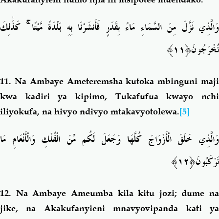
كَذَٰلِكَ
ۚ
َالَّذِي نَزَّلَ مِنَ السَّمَاءِ مَاءً بِقَدَرٍ فَأَنشَرْنَا بِهِ بَلْدَةً مَّيْتًا
﴿١١﴾
تُخْرَجُونَ
11. Na
Ambaye Ameteremsha kutoka mbinguni maj
kwa kadiri ya kipimo, Tukafufua kwayo nchi
iliyokufa, na hivyo ndivyo mtakavyotolewa.
[5]
وَالَّذِي خَلَقَ الْأَزْوَاجَ كُلَّهَا وَجَعَلَ لَكُم مِّنَ الْفُلْكِ وَالْأَنْعَامِ مَا
﴿١٢﴾
تَرْكَبُونَ
12. Na
Ambaye Ameumba kila kitu jozi; dume na
jike, na Akakufanyieni mnavyovipanda kati ya