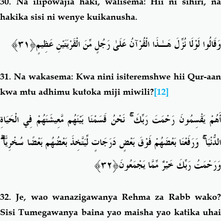
30.
Na ilipowajia haki, walisema: Hii ni sihiri, na
hakika sisi ni wenye kuikanusha.
﴿٣١﴾
وَقَالُوا لَوْلَا نُزِّلَ هَـٰذَا الْقُرْآنُ عَلَىٰ رَجُلٍ مِّنَ الْقَرْيَتَيْنِ عَظِيمٍ
31. Na w
akasema: Kwa nini isiteremshwe hii Qur-aa
kwa mtu adhimu kutoka miji miwili?
[12]
نَحْنُ قَسَمْنَا بَيْنَهُم مَّعِيشَتَهُمْ فِي الْحَيَاةِ
ۚ
َهُمْ يَقْسِمُونَ رَحْمَتَ رَبِّكَ
ۗ
وَرَفَعْنَا بَعْضَهُمْ فَوْقَ بَعْضٍ دَرَجَاتٍ لِّيَتَّخِذَ بَعْضُهُم بَعْضًا سُخْرِيًّا
ۚ
لدُّنْيَا
َ﴿٣٢﴾
وَرَحْمَتُ رَبِّكَ خَيْرٌ مِّمَّا يَجْمَعُون
32.
Je, wao wanazigawanya Rehma za Rabb wako
Sisi Tumegawanya baina yao maisha yao katika uhai