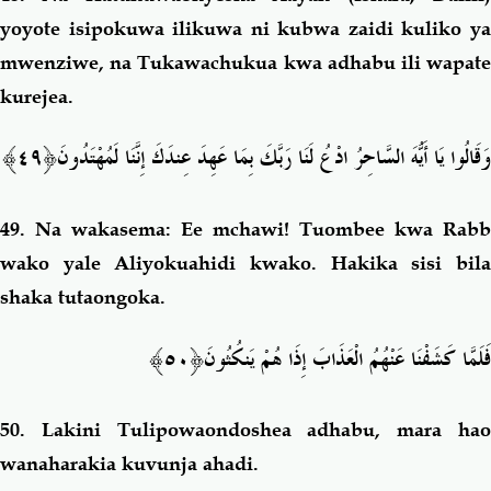
yoyote isipokuwa ilikuwa ni kubwa zaidi kuliko ya
mwenziwe, na Tukawachukua kwa adhabu ili wapate
kurejea.
﴿٤٩﴾
وَقَالُوا يَا أَيُّهَ السَّاحِرُ ادْعُ لَنَا رَبَّكَ بِمَا عَهِدَ عِندَكَ إِنَّنَا لَمُهْتَدُونَ
49.
Na wakasema: Ee mchawi! Tuombee kwa Rabb
wako yale Aliyokuahidi kwako. Hakika sisi bila
shaka tutaongoka.
﴿٥٠﴾
فَلَمَّا كَشَفْنَا عَنْهُمُ الْعَذَابَ إِذَا هُمْ يَنكُثُونَ
50.
Lakini Tulipowaondoshea adhabu, mara ha
wanaharakia kuvunja ahadi.