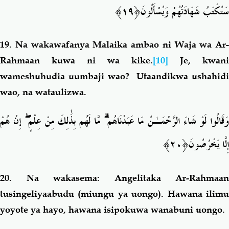
﴿١٩﴾
سَتُكْتَبُ شَهَادَتُهُمْ وَيُسْأَلُونَ
19.
Na wakawafanya Malaika ambao ni Waja wa Ar-
Rahmaan kuwa ni wa kike.
[10]
Je, kwani
wameshuhudia uumbaji wao? Utaandikwa ushahidi
wao, na wataulizwa.
إِنْ هُمْ
ۖ
مَّا لَهُم بِذَٰلِكَ مِنْ عِلْمٍ
ۗ
َقَالُوا لَوْ شَاءَ الرَّحْمَـٰنُ مَا عَبَدْنَاهُم
﴿٢٠﴾
إِلَّا يَخْرُصُونَ
20.
Na wakasema: Angelitaka Ar-Rahmaan
tusingeliyaabudu (miungu ya uongo). Hawana ilimu
yoyote ya hayo, hawana isipokuwa wanabuni uongo.