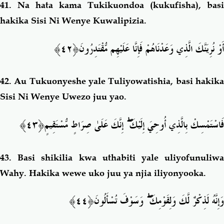
41.
Na hata kama Tukikuondoa (kukufisha
), basi
hakika Sisi Ni Wenye Kuwalipizia.
﴿٤٢﴾
أَوْ نُرِيَنَّكَ الَّذِي وَعَدْنَاهُمْ فَإِنَّا عَلَيْهِم مُّقْتَدِرُونَ
42.
Au Tukuonyeshe yale Tuliyowatishia, basi hakik
Sisi Ni Wenye Uwezo juu yao.
﴿٤٣﴾
إِنَّكَ عَلَىٰ صِرَاطٍ مُّسْتَقِيمٍ
ۖ
فَاسْتَمْسِكْ بِالَّذِي أُوحِيَ إِلَيْكَ
43.
Basi shikilia kwa uthabiti yale uliyofunuliw
Wahy. H
akika wewe uko juu ya njia iliyonyooka.
﴿٤٤﴾
وَسَوْفَ تُسْأَلُونَ
ۖ
وَإِنَّهُ لَذِكْرٌ لَّكَ وَلِقَوْمِكَ