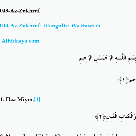
043-Az-Zukhruf
Salaf Wa Ummah
Firaq-Makundi
043-Az-Zukhruf: Utangulizi Wa Suwrah
Fiqh-Ibaadah
Duaa-Adhkaar
Alhidaaya.com
Fataawa Za Ulamaa
Kauli Za Salaf
بِسْمِ اللَّـهِ الرَّحْمَـٰنِ الرَّحِيمِ
Akhlaaq-Aadaab
Raqaaiq
﴿١﴾
حم
Familia-Jamii
Maswali-Majibu
1.
Haa Miym
.
[1]
Chemsha Bongo
Vitabu
﴿٢﴾
وَالْكِتَابِ الْمُبِينِ
Mapishi