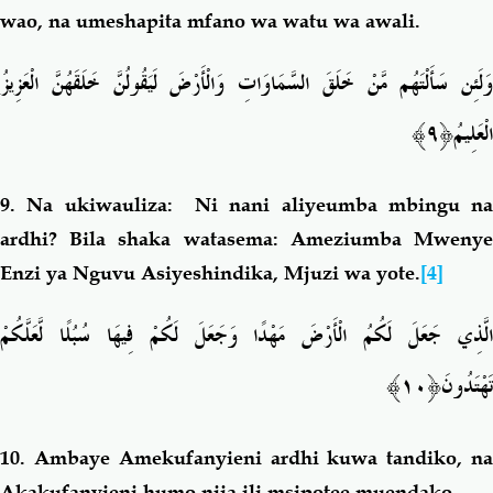
wao, na umeshapita mfano wa watu wa awali.
وَلَئِن سَأَلْتَهُم مَّنْ خَلَقَ السَّمَاوَاتِ وَالْأَرْضَ لَيَقُولُنَّ خَلَقَهُنَّ الْعَزِيزُ
﴿٩﴾
الْعَلِيمُ
9.
Na ukiwauliza: Ni nani aliyeumba mbingu na
ardhi? Bila shaka watasema: Ameziumba
Mwenye
Enzi ya Nguvu Asiyeshindika,
Mjuzi wa yote.
[4]
الَّذِي جَعَلَ لَكُمُ الْأَرْضَ مَهْدًا وَجَعَلَ لَكُمْ فِيهَا سُبُلًا لَّعَلَّكُمْ
﴿١٠﴾
تَهْتَدُونَ
10.
Ambaye Amekufanyieni ardhi kuwa tandiko, n
Akakufanyieni humo njia ili msipotee muendako.