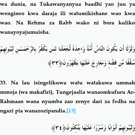
wa dunia, na Tukawanyanyua baadhi yao juu ya
wengineo kwa daraja ili watumikishane wao kwa
wao. Na Rehma za Rabb wako ni bora kuliko
wanayoyajumuisha.
وَلَوْلَا أَن يَكُونَ النَّاسُ أُمَّةً وَاحِدَةً لَّجَعَلْنَا لِمَن يَكْفُرُ بِالرَّحْمَـٰنِ لِبُيُوتِهِمْ
﴿٣٣﴾
سُقُفًا مِّن فِضَّةٍ وَمَعَارِجَ عَلَيْهَا يَظْهَرُونَ
33.
Na lau isingelikuwa watu watakuwa ummah
mmoja (wa makafiri), Tungejaalia wanaomkufuru Ar-
Rahmaan wana nyumba zao zenye dari za fedha na
ngazi pia wanazozipandia.
[13]
﴿٣٤﴾
وَلِبُيُوتِهِمْ أَبْوَابًا وَسُرُرًا عَلَيْهَا يَتَّكِئُونَ