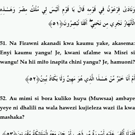
وَنَادَىٰ فِرْعَوْنُ فِي قَوْمِهِ قَالَ يَا قَوْمِ أَلَيْسَ لِي مُلْكُ مِصْرَ وَهَـٰذِهِ
﴿٥١﴾
أَفَلَا تُبْصِرُونَ
ۖ
الْأَنْهَارُ تَجْرِي مِن تَحْتِي
51.
Na Firawni akanadi kwa kaumu yake, akasema
Enyi kaumu yangu! Je, kwani ufalme wa Misri si
wangu! Na hii mito inapita chini yangu? Je, hamuoni?
﴿٥٢﴾
أَمْ أَنَا خَيْرٌ مِّنْ هَـٰذَا الَّذِي هُوَ مَهِينٌ وَلَا يَكَادُ يُبِينُ
52.
Au mimi si bora kuliko huyu (Muwsaa) ambaye
yeye ni dhalili na wala hawezi kujieleza wazi ila kwa
mashaka?
﴿٥٣﴾
فَلَوْلَا أُلْقِيَ عَلَيْهِ أَسْوِرَةٌ مِّن ذَهَبٍ أَوْ جَاءَ مَعَهُ الْمَلَائِكَةُ مُقْتَرِنِينَ