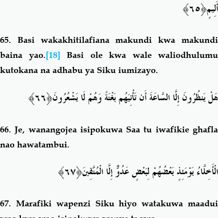
﴿٦٥﴾
أَلِيمٍ
65.
Basi wakakhitilafiana makundi kwa makund
baina yao.
[18]
Basi ole kwa wale waliodhulumu
kutokana na adhabu ya Siku iumizayo.
﴿٦٦﴾
هَلْ يَنظُرُونَ إِلَّا السَّاعَةَ أَن تَأْتِيَهُم بَغْتَةً وَهُمْ لَا يَشْعُرُونَ
66.
Je, wanangojea isipokuwa Saa tu iwafikie ghafl
nao hawatambui.
﴿٦٧﴾
الْأَخِلَّاءُ يَوْمَئِذٍ بَعْضُهُمْ لِبَعْضٍ عَدُوٌّ إِلَّا الْمُتَّقِينَ
67.
Marafiki wapenzi Siku hiyo watakuwa maadu