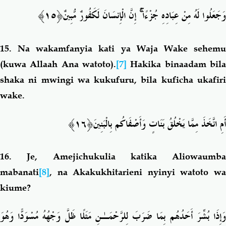
﴿١٥﴾
إِنَّ الْإِنسَانَ لَكَفُورٌ مُّبِينٌ
ۚ
وَجَعَلُوا لَهُ مِنْ عِبَادِهِ جُزْءًا
15.
Na wakamfanyia kati ya Waja Wake sehem
(kuwa Allaah Ana watoto).
[7]
Hakika binaadam bila
shaka ni mwingi wa kukufuru, bila kuficha ukafiri
wake.
﴿١٦﴾
أَمِ اتَّخَذَ مِمَّا يَخْلُقُ بَنَاتٍ وَأَصْفَاكُم بِالْبَنِينَ
16.
Je, Amejichukulia katika Aliowaumba
mabanati
[8]
, na Akakukhitarieni nyinyi watoto wa
kiume?
وَإِذَا بُشِّرَ أَحَدُهُم بِمَا ضَرَبَ لِلرَّحْمَـٰنِ مَثَلًا ظَلَّ وَجْهُهُ مُسْوَدًّا وَهُوَ