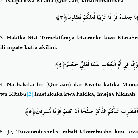
2.
Naapa kwa Kitabu (Qur-aan) kinachobainisha.
﴿٣﴾
إِنَّا جَعَلْنَاهُ قُرْآنًا عَرَبِيًّا لَّعَلَّكُمْ تَعْقِلُونَ
3.
Hakika Sisi Tumekifanya kisomeke kwa Kiarab
ili mpate kutia akilini.
﴿٤﴾
وَإِنَّهُ فِي أُمِّ الْكِتَابِ لَدَيْنَا لَعَلِيٌّ حَكِيمٌ
4.
Na hakika hii (Qur-aan) iko Kwetu katika Mama
wa Kitabu
[2]
Imetukuka kwa hakika, imejaa hikmah.
﴿٥﴾
أَفَنَضْرِبُ عَنكُمُ الذِّكْرَ صَفْحًا أَن كُنتُمْ قَوْمًا مُّسْرِفِينَ
5.
Je, Tuwaondoshelee mbali Ukumbusho huu kw