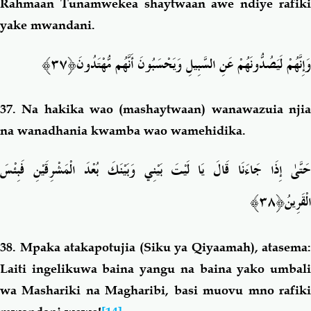
Rahmaan Tunamwekea shaytwaan awe ndiye rafiki
yake mwandani.
﴿٣٧﴾
وَإِنَّهُمْ لَيَصُدُّونَهُمْ عَنِ السَّبِيلِ وَيَحْسَبُونَ أَنَّهُم مُّهْتَدُونَ
37.
Na hakika wao (mashaytwaan) wanawazuia nji
na wanadhania kwamba wao wamehidika.
حَتَّىٰ إِذَا جَاءَنَا قَالَ يَا لَيْتَ بَيْنِي وَبَيْنَكَ بُعْدَ الْمَشْرِقَيْنِ فَبِئْسَ
﴿٣٨﴾
الْقَرِينُ
38.
Mpaka atakapotujia (Siku ya Qiyaamah), atasema:
Laiti ingelikuwa baina yangu na baina yako umbali
wa Mashariki na Magharibi, basi muovu mno rafiki