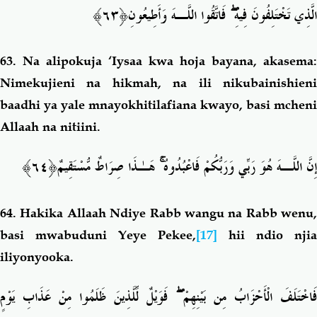
﴿٦٣﴾
فَاتَّقُوا اللَّـهَ وَأَطِيعُونِ
ۖ
الَّذِي تَخْتَلِفُونَ فِيهِ
63.
Na alipokuja ‘Iysaa kwa hoja bayana, akasema:
Nimekujieni na hikmah, na ili nikubainishieni
baadhi ya yale mnayokhitilafiana kwayo, basi mcheni
Allaah na nitiini.
﴿٦٤﴾
هَـٰذَا صِرَاطٌ مُّسْتَقِيمٌ
ۚ
إِنَّ اللَّـهَ هُوَ رَبِّي وَرَبُّكُمْ فَاعْبُدُوهُ
64.
Hakika Allaah Ndiye Rabb wangu na Rabb wenu,
basi mwabuduni Yeye Pekee,
[17]
hii ndio njia
iliyonyooka.
فَوَيْلٌ لِّلَّذِينَ ظَلَمُوا مِنْ عَذَابِ يَوْمٍ
ۖ
فَاخْتَلَفَ الْأَحْزَابُ مِن بَيْنِهِمْ