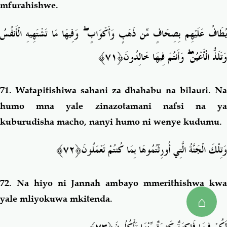
mfurahishwe.
وَفِيهَا مَا تَشْتَهِيهِ الْأَنفُسُ
ۖ
ُطَافُ عَلَيْهِم بِصِحَافٍ مِّن ذَهَبٍ وَأَكْوَابٍ
﴿٧١﴾
وَأَنتُمْ فِيهَا خَالِدُونَ
ۖ
وَتَلَذُّ الْأَعْيُنُ
71.
Watapitishiwa sahani za dhahabu na bilauri. N
humo mna yale zinazotamani nafsi na ya
kuburudisha macho, nanyi humo ni wenye kudumu.
﴿٧٢﴾
وَتِلْكَ الْجَنَّةُ الَّتِي أُورِثْتُمُوهَا بِمَا كُنتُمْ تَعْمَلُونَ
72.
Na hiyo ni Jannah ambayo mmerithishwa kw
⌂
yale mliyokuwa mkitenda.