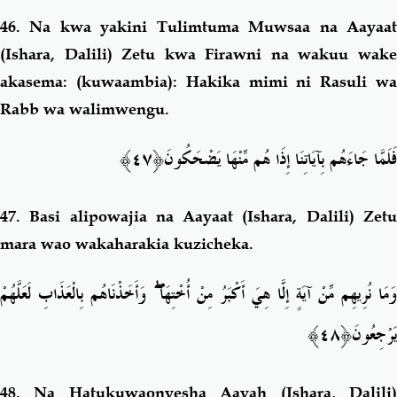
46.
Na kwa yakini Tulimtuma Muwsaa na Aayaa
(Ishara, Dalili) Zetu kwa Firawni na wakuu wake
akasema: (kuwaambia): Hakika mimi ni Rasuli wa
Rabb wa walimwengu.
﴿٤٧﴾
فَلَمَّا جَاءَهُم بِآيَاتِنَا إِذَا هُم مِّنْهَا يَضْحَكُونَ
47.
Basi alipowajia na Aayaat (Ishara, Dalili) Zet
mara wao wakaharakia kuzicheka.
وَأَخَذْنَاهُم بِالْعَذَابِ لَعَلَّهُمْ
ۖ
َمَا نُرِيهِم مِّنْ آيَةٍ إِلَّا هِيَ أَكْبَرُ مِنْ أُخْتِهَا
﴿٤٨﴾
يَرْجِعُونَ
48.
Na Hatukuwaonyesha Aayah (Ishara, Dalili