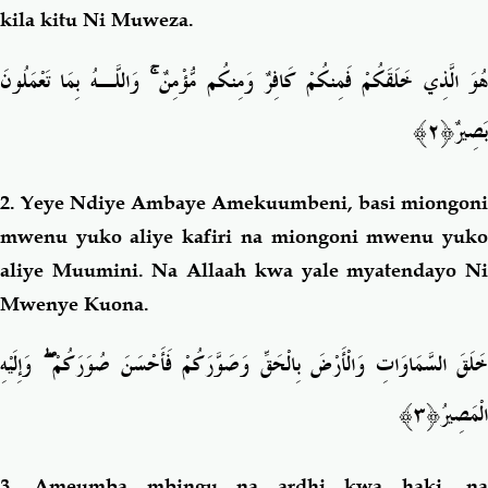
kila kitu Ni Muweza.
وَاللَّـهُ بِمَا تَعْمَلُونَ
ۚ
ُوَ الَّذِي خَلَقَكُمْ فَمِنكُمْ كَافِرٌ وَمِنكُم مُّؤْمِنٌ
﴿٢﴾
بَصِيرٌ
2.
Yeye Ndiye Ambaye Amekuumbeni, basi miongoni
mwenu yuko aliye kafiri na miongoni mwenu yuko
aliye Muumini. Na Allaah kwa yale myatendayo Ni
Mwenye Kuona.
وَإِلَيْهِ
ۖ
خَلَقَ السَّمَاوَاتِ وَالْأَرْضَ بِالْحَقِّ وَصَوَّرَكُمْ فَأَحْسَنَ صُوَرَكُمْ
﴿٣﴾
الْمَصِيرُ
3.
Ameumba mbingu na ardhi kwa haki, n