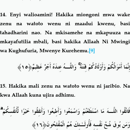
14.
Enyi walioamini! Hakika miongoni mwa wake
zenu na watoto wenu ni maadui kwenu, basi
tahadharini nao. Na mkisamehe na mkapuuza na
mkayafutilia mbali, basi hakika Allaah Ni Mwingi
wa Kughufuria, Mwenye Kurehemu.
[9]
﴿١٥﴾
وَاللَّـهُ عِندَهُ أَجْرٌ عَظِيمٌ
ۚ
إِنَّمَا أَمْوَالُكُمْ وَأَوْلَادُكُمْ فِتْنَةٌ
15.
Hakika mali zenu na watoto wenu ni jaribio. N
kwa Allaah kuna ujira adhimu.
ۗ
فَاتَّقُوا اللَّـهَ مَا اسْتَطَعْتُمْ وَاسْمَعُوا وَأَطِيعُوا وَأَنفِقُوا خَيْرًا لِّأَنفُسِكُمْ
﴿١٦﴾
وَمَن يُوقَ شُحَّ نَفْسِهِ فَأُولَـٰئِكَ هُمُ الْمُفْلِحُونَ