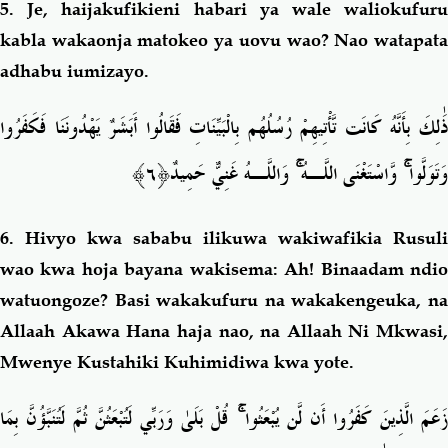
5.
Je, haijakufikieni habari ya wale waliokufur
kabla wakaonja matokeo ya uovu wao? Nao watapata
adhabu iumizayo.
ذَٰلِكَ بِأَنَّهُ كَانَت تَّأْتِيهِمْ رُسُلُهُم بِالْبَيِّنَاتِ فَقَالُوا أَبَشَرٌ يَهْدُونَنَا فَكَفَرُوا
﴿٦﴾
وَاللَّـهُ غَنِيٌّ حَمِيدٌ
ۚ
وَّاسْتَغْنَى اللَّـهُ
ۚ
وَتَوَلَّوا
6.
Hivyo kwa sababu ilikuwa wakiwafikia Rusuli
wao kwa hoja bayana wakisema: Ah! Binaadam ndio
watuongoze? Basi wakakufuru na wakakengeuka, na
Allaah Akawa Hana haja nao, na Allaah Ni Mkwasi,
Mwenye Kustahiki Kuhimidiwa kwa yote.
قُلْ بَلَىٰ وَرَبِّي لَتُبْعَثُنَّ ثُمَّ لَتُنَبَّؤُنَّ بِمَا
ۚ
َعَمَ الَّذِينَ كَفَرُوا أَن لَّن يُبْعَثُوا