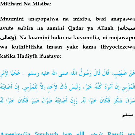
Mitihani Na Misiba:
Muumini anapopatwa na misiba, basi anapaswa
avute subira na aamini Qadar ya Allaah (
سبحانه
وتعالى
). Na kuamini huko na kuvumilia, ni mojawapo
wa kuthibitisha imaan yake kama ilivyoelezewa
katika Hadiyth ifuatayo:
َنْ صُهَيْبٍ، قَالَ قَالَ رَسُولُ اللَّهِ صلى الله عليه وسلم ‏
‏.‏
عَجَبًا لإَمْرِ
الْمُؤْمِنِ إِنَّ أَمْرَهُ كُلَّهُ خَيْرٌ، وَلَيْسَ ذَاكَ لإَحَدٍ إلاَّ لِلْمُؤْمِنِ. إِنْ أَصَابَتْهُ
سَرَّاءُ شَكَرَ فَكَانَ خَيْرًا لَهُ، وَإِنْ أَصَابَتْهُ ضَرَّاءُ صَبَرَ فَكَانَ خَيْرًا لَهُ
مسلم
Amesimulia Swuhayb
(رضي الله عنه)
: Rasuli wa