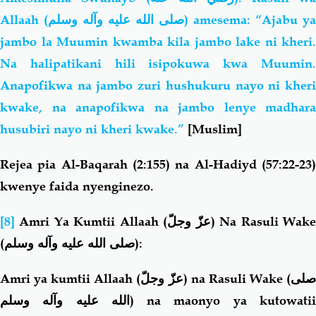
Allaah (
صلى الله عليه وآله وسلم
) amesema: “Ajabu ya
jambo la Muumin kwamba kila jambo lake ni kheri.
Na halipatikani hili isipokuwa kwa Muumin.
Anapofikwa na jambo zuri hushukuru nayo ni kheri
kwake, na anapofikwa na jambo lenye madhara
husubiri nayo ni kheri kwake.”
[Muslim]
Rejea pia Al-Baqarah (2:155) na
Al-Hadiyd (57:22-23
kwenye faida nyenginezo.
[8]
Amri Ya Kumtii Allaah (
عزّ وجلّ
) Na Rasuli Wak
(
صلى الله عليه وآله وسلم
):
Amri ya kumtii Allaah (
عزّ وجلّ
) na Rasuli Wake (
لى
الله عليه وآله وسلم
) na maonyo ya kutowati