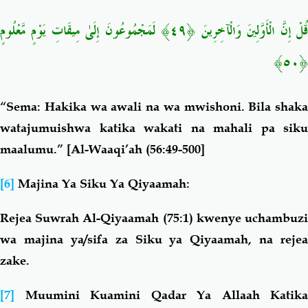
قُلْ إِنَّ الْأَوَّلِينَ وَالْآخِرِينَ ﴿٤٩﴾ لَمَجْمُوعُونَ إِلَىٰ مِيقَاتِ يَوْمٍ مَّعْلُومٍ
﴿٥٠﴾
“Sema:
Hakika wa awali na wa mwishoni.
Bila shaka
watajumuishwa katika wakati na mahali pa siku
maalumu.”
[Al-Waaqi’ah (56:49-500]
[6]
Majina Ya Siku Ya Qiyaamah:
Rejea Suwrah Al-Qiyaamah (75:1) kwenye uchambuzi
wa majina ya/sifa za Siku ya Qiyaamah, na rejea
zake.
[7]
Muumini Kuamini Qadar Ya Allaah Katika