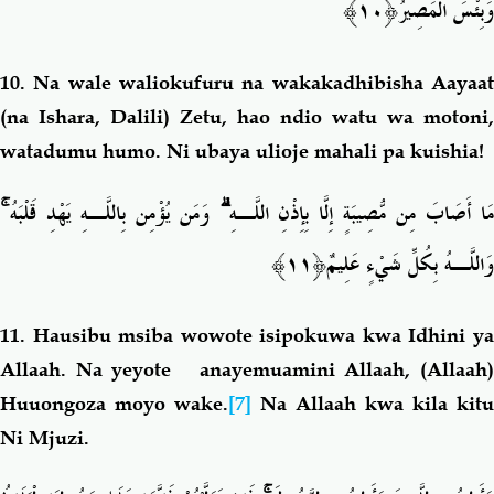
﴿١٠﴾
وَبِئْسَ الْمَصِيرُ
10.
Na wale waliokufuru na wakakadhibisha Aayaa
(na Ishara, Dalili) Zetu, hao ndio watu wa motoni,
watadumu humo. Ni ubaya ulioje mahali pa kuishia!
ۚ
وَمَن يُؤْمِن بِاللَّـهِ يَهْدِ قَلْبَهُ
ۗ
َا أَصَابَ مِن مُّصِيبَةٍ إِلَّا بِإِذْنِ اللَّـهِ
﴿١١﴾
وَاللَّـهُ بِكُلِّ شَيْءٍ عَلِيمٌ
11.
Hausibu msiba wowote isipokuwa kwa Idhini y
Allaah. Na yeyote anayemuamini Allaah, (Allaah)
Huuongoza moyo wake.
[7]
Na Allaah kwa kila kitu
Ni Mjuzi.