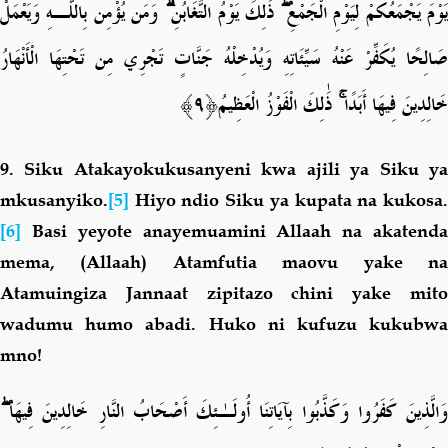
وَمَن يُؤْمِن بِاللَّـهِ وَيَعْمَلْ
ۗ
ذَٰلِكَ يَوْمُ التَّغَابُنِ
ۖ
َوْمَ يَجْمَعُكُمْ لِيَوْمِ الْجَمْعِ
صَالِحًا يُكَفِّرْ عَنْهُ سَيِّئَاتِهِ وَيُدْخِلْهُ جَنَّاتٍ تَجْرِي مِن تَحْتِهَا الْأَنْهَارُ
ُ﴿٩﴾
ذَٰلِكَ الْفَوْزُ الْعَظِيم
ۚ
خَالِدِينَ فِيهَا أَبَدًا
9.
Siku Atakayokukusanyeni kwa ajili ya Siku y
mkusanyiko.
[5]
Hiyo ndio Siku ya kupata na kukosa.
[6]
Basi yeyote anayemuamini Allaah na akatenda
mema, (Allaah) Atamfutia maovu yake na
Atamuingiza Jannaat zipitazo chini yake mito
wadumu humo abadi. Huko ni kufuzu kukubwa
mno!
ۖ
َالَّذِينَ كَفَرُوا وَكَذَّبُوا بِآيَاتِنَا أُولَـٰئِكَ أَصْحَابُ النَّارِ خَالِدِينَ فِيهَا