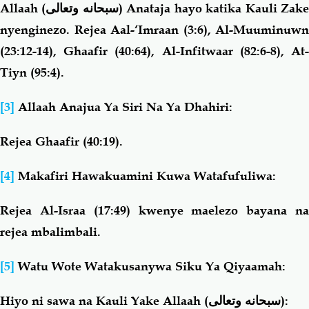
Allaah (
سبحانه وتعالى
) Anataja hayo katika Kauli Zak
nyenginezo. Rejea Aal-‘Imraan (3:6), Al-Muuminuwn
(23:12-14), Ghaafir (40:64), Al-Infitwaar (82:6-8), At-
Tiyn (95:4).
[3]
Allaah Anajua Ya Siri Na Ya Dhahiri:
Rejea Ghaafir (40:19).
[4]
Makafiri Hawakuamini Kuwa Watafufuliwa:
Rejea Al-Israa (17:49) kwenye maelezo bayana na
rejea mbalimbali.
[5]
Watu Wote Watakusanywa Siku Ya Qiyaamah:
Hiyo ni sawa na Kauli Yake Allaah (
سبحانه وتعالى
):