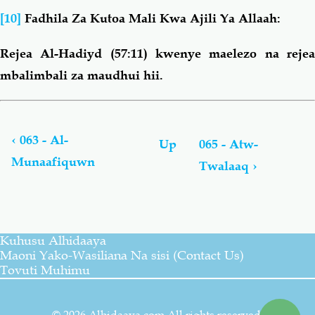
[10]
Fadhila Za Kutoa Mali Kwa Ajili Ya Allaah:
Rejea Al-Hadiyd (57:11) kwenye maelezo na rejea
mbalimbali za maudhui hii.
Book
traversal
links
‹
063 - Al-
Up
065 - Atw-
for
Munaafiquwn
Twalaaq
›
Tarjama
Ya
Maana
Ya
AL-
Kuhusu Alhidaaya
QUR-
Maoni Yako-Wasiliana Na sisi (Contact Us)
AAN
Tovuti Muhimu
AL-
'ADHWIYM
(Alhidaaya)
© 2026 Alhidaaya.com All rights reserved.