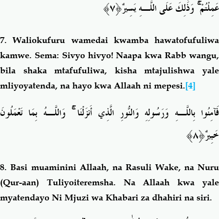
﴿٧﴾
وَذَٰلِكَ عَلَى اللَّـهِ يَسِيرٌ
ۚ
عَمِلْتُمْ
7.
Waliokufuru wamedai kwamba hawatofufuliwa
kamwe. Sema: Sivyo hivyo! Naapa kwa Rabb wangu,
bila shaka mtafufuliwa, kisha mtajulishwa yale
mliyoyatenda, na hayo kwa Allaah ni mepesi.
[4]
وَاللَّـهُ بِمَا تَعْمَلُونَ
ۚ
َآمِنُوا بِاللَّـهِ وَرَسُولِهِ وَالنُّورِ الَّذِي أَنزَلْنَا
﴿٨﴾
خَبِيرٌ
8.
Basi muaminini Allaah, na Rasuli Wake, na Nuru
(Qur-aan) Tuliyoiteremsha. Na Allaah kwa yale
myatendayo Ni Mjuzi wa Khabari za dhahiri na siri.