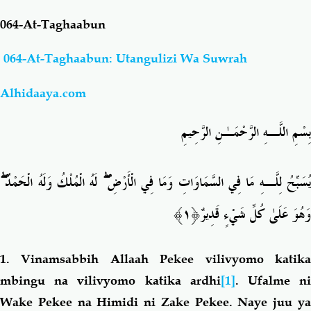
064-At-Taghaabun
Salaf Wa Ummah
Firaq-Makundi
064-At-Taghaabun: Utangulizi Wa Suwrah
Fiqh-Ibaadah
Duaa-Adhkaar
Alhidaaya.com
Fataawa Za Ulamaa
Kauli Za Salaf
بِسْمِ اللَّـهِ الرَّحْمَـٰنِ الرَّحِيمِ
Akhlaaq-Aadaab
Raqaaiq
ۖ
لَهُ الْمُلْكُ وَلَهُ الْحَمْدُ
ۖ
ُسَبِّحُ لِلَّـهِ مَا فِي السَّمَاوَاتِ وَمَا فِي الْأَرْضِ
Familia-Jamii
Maswali-Majibu
﴿١﴾
وَهُوَ عَلَىٰ كُلِّ شَيْءٍ قَدِيرٌ
Chemsha Bongo
Vitabu
1.
Vinamsabbih Allaah Pekee vilivyomo katik
mbingu na vilivyomo katika ardhi
[1]
. Ufalme n
Mapishi
Wake Pekee na Himidi ni Zake Pekee. Naye juu ya