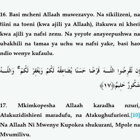
16.
Basi mcheni Allaah muwezavyo. Na sikilizeni, n
tiini na toeni (kwa ajili ya Allaah), itakuwa ni kheri
kwa ajili ya nafsi zenu. Na yeyote anayeepushwa na
ubakhili na tamaa ya uchu wa nafsi yake, basi hao
ndio wenye kufaulu.
وَاللَّـهُ
ۚ
ِن تُقْرِضُوا اللَّـهَ قَرْضًا حَسَنًا يُضَاعِفْهُ لَكُمْ وَيَغْفِرْ لَكُمْ
﴿١٧﴾
شَكُورٌ حَلِيمٌ
17.
Mkimkopesha Allaah karadha nzuri,
Atakuzidishieni maradufu, na Atakughufurieni.
[10]
Na Allaah Ni Mwenye Kupokea shukurani, Mpole na
Mvumilivu.