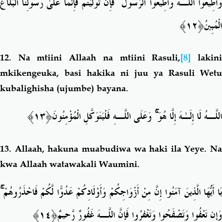
فَإِن تَوَلَّيْتُمْ فَإِنَّمَا عَلَىٰ رَسُولِنَا الْبَلَاغُ
ۚ
َأَطِيعُوا اللَّـهَ وَأَطِيعُوا الرَّسُولَ
﴿١٢﴾
الْمُبِينُ
12.
Na mtiini Allaah na mtiini Rasuli,
[8]
lakin
mkikengeuka, basi hakika ni juu ya Rasuli Wetu
kubalighisha (ujumbe) bayana.
َ﴿١٣﴾
وَعَلَى اللَّـهِ فَلْيَتَوَكَّلِ الْمُؤْمِنُون
ۚ
اللَّـهُ لَا إِلَـٰهَ إِلَّا هُوَ
13.
Allaah, hakuna muabudiwa wa haki ila Yeye. Na
kwa Allaah watawakali Waumini.
ۚ
َا أَيُّهَا الَّذِينَ آمَنُوا إِنَّ مِنْ أَزْوَاجِكُمْ وَأَوْلَادِكُمْ عَدُوًّا لَّكُمْ فَاحْذَرُوهُمْ
ٌ﴿١٤﴾
وَإِن تَعْفُوا وَتَصْفَحُوا وَتَغْفِرُوا فَإِنَّ اللَّـهَ غَفُورٌ رَّحِيم