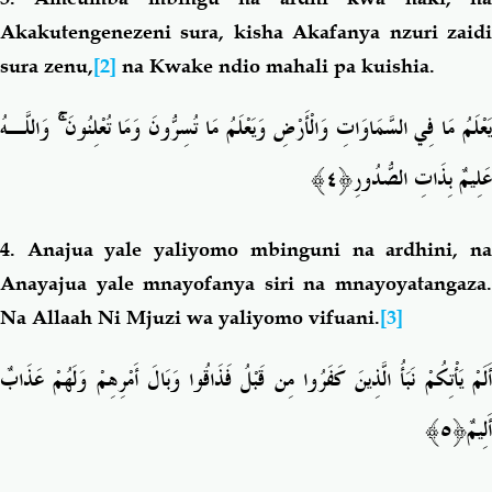
Akakutengenezeni sura, kisha Akafanya nzuri zaidi
sura zenu,
[2]
na Kwake ndio mahali pa kuishia.
وَاللَّـهُ
ۚ
َعْلَمُ مَا فِي السَّمَاوَاتِ وَالْأَرْضِ وَيَعْلَمُ مَا تُسِرُّونَ وَمَا تُعْلِنُونَ
﴿٤﴾
عَلِيمٌ بِذَاتِ الصُّدُورِ
4.
Anajua yale yaliyomo mbinguni na ardhini, n
Anayajua yale mnayofanya siri na mnayoyatangaza.
Na Allaah Ni Mjuzi wa yaliyomo vifuani.
[3]
أَلَمْ يَأْتِكُمْ نَبَأُ الَّذِينَ كَفَرُوا مِن قَبْلُ فَذَاقُوا وَبَالَ أَمْرِهِمْ وَلَهُمْ عَذَابٌ
﴿٥﴾
أَلِيمٌ