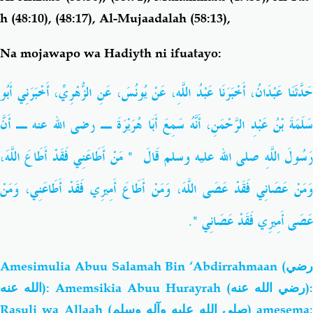
h (48:10), (48:17), Al-Mujaadalah (58:13),
Na mojawapo wa Hadiyth ni ifuatayo:
حَدَّثَنَا عَبْدَانُ، أَخْبَرَنَا عَبْدُ اللَّهِ، عَنْ يُونُسَ، عَنِ الزُّهْرِيِّ، أَخْبَرَنِي أَبُو
سَلَمَةَ بْنُ عَبْدِ الرَّحْمَنِ، أَنَّهُ سَمِعَ أَبَا هُرَيْرَةَ ـ رضى الله عنه ـ أَنَّ
‏ مَنْ أَطَاعَنِي فَقَدْ أَطَاعَ اللَّهَ،
"
َسُولَ اللَّهِ صلى الله عليه وسلم قَالَ ‏
وَمَنْ عَصَانِي فَقَدْ عَصَى اللَّهَ، وَمَنْ أَطَاعَ أَمِيرِي فَقَدْ أَطَاعَنِي، وَمَنْ
‏‏.‏
"
عَصَى أَمِيرِي فَقَدْ عَصَانِي ‏
Amesimulia Abuu Salamah Bin ‘Abdirrahmaan
(رضي
الله عنه)
: Amemsikia Abuu Hurayrah
(رضي الله عنه)
:
Rasuli wa Allaah (
صلى الله عليه وآله وسلم
) amesema: