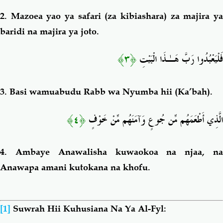
2.
Mazoea yao ya safari (za kibiashara) za majira y
baridi na majira ya joto.
﴿٣﴾
فَلْيَعْبُدُوا رَبَّ هَـٰذَا الْبَيْتِ
3.
Basi wamuabudu Rabb wa Nyumba hii (Ka’bah).
﴿٤﴾
الَّذِي أَطْعَمَهُم مِّن جُوعٍ وَآمَنَهُم مِّنْ خَوْفٍ
4.
Ambaye Anawalisha kuwaokoa na njaa, n
Anawapa amani kutokana na khofu.
[1]
Suwrah Hii Kuhusiana Na Ya Al-Fyl: