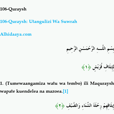
106-Quraysh
Salaf Wa Ummah
Firaq-Makundi
106-Quraysh: Utangulizi Wa Suwrah
Fiqh-Ibaadah
Duaa-Adhkaar
Alhidaaya.com
Fataawa Za Ulamaa
Kauli Za Salaf
بِسْمِ اللَّـهِ الرَّحْمَـٰنِ الرَّحِيمِ
Akhlaaq-Aadaab
Raqaaiq
﴿١﴾
لِإِيلَافِ قُرَيْشٍ
Familia-Jamii
Maswali-Majibu
1.
(Tumewaangamiza watu wa tembo) ili Maquraysh
Chemsha Bongo
Vitabu
wapate kuendelea na mazoea.
[1]
﴿٢﴾
إِيلَافِهِمْ رِحْلَةَ الشِّتَاءِ وَالصَّيْفِ
Mapishi