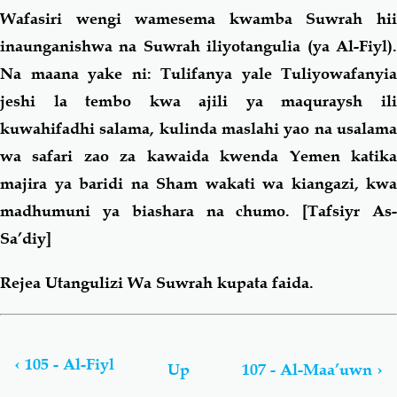
Wafasiri wengi wamesema kwamba Suwrah hii
inaunganishwa na Suwrah iliyotangulia (ya Al-Fiyl).
Na maana yake ni: Tulifanya yale Tuliyowafanyia
jeshi la tembo kwa ajili ya maquraysh ili
kuwahifadhi salama, kulinda maslahi yao na usalama
wa safari zao za kawaida kwenda Yemen katika
majira ya baridi na Sham wakati wa kiangazi, kwa
madhumuni ya biashara na chumo. [Tafsiyr As-
Sa’diy]
Rejea Utangulizi Wa Suwrah kupata faida.
Book
traversal
links
‹
105 - Al-Fiyl
Up
107 - Al-Maa’uwn
›
for