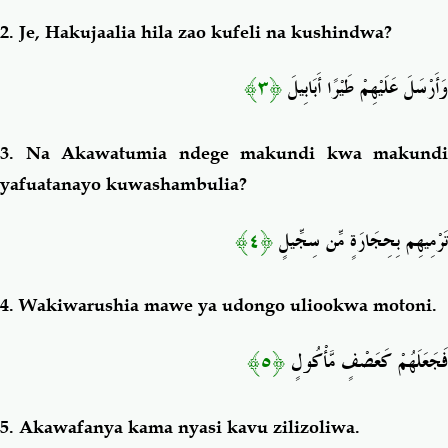
2.
Je, Hakujaalia hila zao kufeli na kushindwa?
﴿٣﴾
وَأَرْسَلَ عَلَيْهِمْ طَيْرًا أَبَابِيلَ
3.
Na Akawatumia ndege makundi kwa makundi
yafuatanayo kuwashambulia?
﴿٤﴾
تَرْمِيهِم بِحِجَارَةٍ مِّن سِجِّيلٍ
4.
Wakiwarushia mawe ya udongo uliookwa motoni.
﴿٥﴾
فَجَعَلَهُمْ كَعَصْفٍ مَّأْكُولٍ
5.
Akawafanya kama nyasi kavu zilizoliwa.