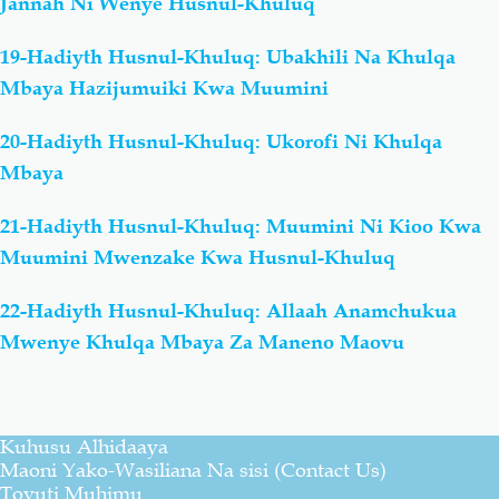
Jannah Ni Wenye Husnul-Khuluq
19-Hadiyth Husnul-Khuluq: Ubakhili Na Khulqa
Mbaya Hazijumuiki Kwa Muumini
20-Hadiyth Husnul-Khuluq: Ukorofi Ni Khulqa
Mbaya
21-Hadiyth Husnul-Khuluq: Muumini Ni Kioo Kwa
Muumini Mwenzake Kwa Husnul-Khuluq
22-Hadiyth Husnul-Khuluq: Allaah Anamchukua
Mwenye Khulqa Mbaya Za Maneno Maovu
Kuhusu Alhidaaya
Maoni Yako-Wasiliana Na sisi (Contact Us)
Tovuti Muhimu