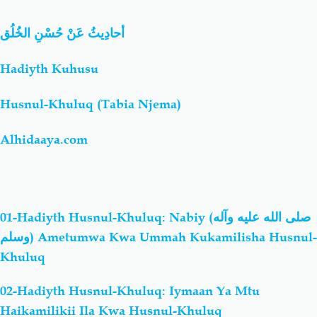
أحادِيثُ عَنْ حُسْنِ الخُلُق
Salaf Wa Ummah
Firaq-Makundi
Hadiyth Kuhusu
Fiqh-Ibaadah
Duaa-Adhkaar
Husnul-Khuluq (Tabia Njema)
Fataawa Za Ulamaa
Kauli Za Salaf
Alhidaaya.com
Akhlaaq-Aadaab
Raqaaiq
Familia-Jamii
Maswali-Majibu
01-Hadiyth Husnul-Khuluq: Nabiy (صلى الله عليه وآله
وسلم) Ametumwa Kwa Ummah Kukamilisha Husnul-
Chemsha Bongo
Vitabu
Khuluq
02-Hadiyth Husnul-Khuluq: Iymaan Ya Mtu
Mapishi
Haikamilikii Ila Kwa Husnul-Khuluq