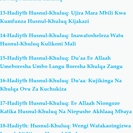
13-Hadiyth Husnul-Khuluq: Ujira Mara Mbili Kwa
Kumfunza Husnul-Khuluq Kijakazi
14-Hadiyth Husnul-Khuluq: Inawatosheleza Watu
Husnul-Khuluq Kulikoni Mali
15-Hadiyth Husnul-Khuluq: Du’aa Ee Allaah
Umeboresha Umbo Langu Boresha Khulqa Zangu
16-Hadiyth Husnul-Khuluq: Du'aa: Kujikinga Na
Khulqa Ovu Za Kuchukiza
17-Hadiyth Husnul-Khuluq: Ee Allaah Niongoze
Katika Husnul-Khuluq Na Niepushe Akhlaaq Mbaya
18-Hadiyth: Husnul-Khuluq: Wengi Watakaoingizwa