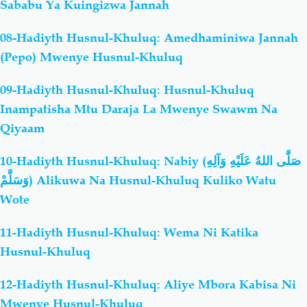
Sababu Ya Kuingizwa Jannah
08-Hadiyth Husnul-Khuluq: Amedhaminiwa Jannah
(Pepo) Mwenye Husnul-Khuluq
09-Hadiyth Husnul-Khuluq: Husnul-Khuluq
Inampatisha Mtu Daraja La Mwenye Swawm Na
Qiyaam
10-Hadiyth Husnul-Khuluq: Nabiy (صَلَّى اللهُ عَلَيْهِ وَآلِهِ
وَسَلَّمْ) Alikuwa Na Husnul-Khuluq Kuliko Watu
Wote
11-Hadiyth Husnul-Khuluq: Wema Ni Katika
Husnul-Khuluq
12-Hadiyth Husnul-Khuluq: Aliye Mbora Kabisa Ni
Mwenye Husnul-Khuluq