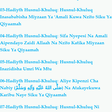
03-Hadiyth Husnul-Khuluq: Husnul-Khuluq
Inasababisha Miyzaan Ya 'Amali Kuwa Nzito Siku Ya
Qiyaamah
04-Hadiyth Husnul-Khuluq: Sifa Nyepesi Na Amali
Aipendayo Zaidi Allaah Na Nzito Katika Miyzaan
Siku Ya Qiyaamah
05-Hadiyth Husnul-Khuluq: Husnul-Khuluq
Inazidisha Umri Wa Mtu
06-Hadiyth Husnul-Khuluq: Aliye Kipenzi Cha
Nabiy (صَلَّى اللهُ عَلَيْهِ وَآلِهِ وَسَلَّمْ) Na Atakayekuwa
Karibu Naye Siku Ya Qiyaamah
07-Hadiyth Husnul-Khuluq: Husnul-Khuluq Ni