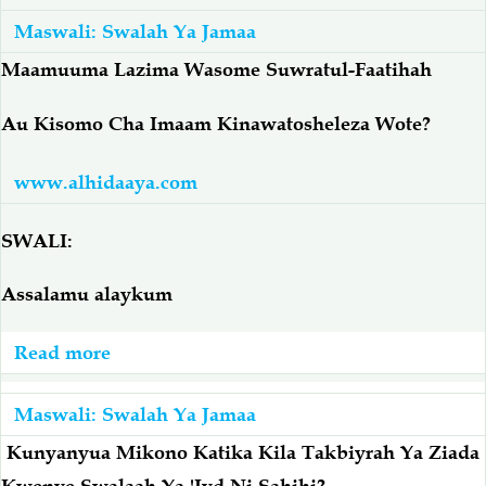
Maswali: Swalah Ya Jamaa
Salaf Wa Ummah
Firaq-Makundi
Maamuuma Lazima Wasome Suwratul-Faatihah
Fiqh-Ibaadah
Duaa-Adhkaar
Au Kisomo Cha Imaam Kinawatosheleza Wote?
www.alhidaaya.com
Fataawa Za Ulamaa
Kauli Za Salaf
SWALI:
Akhlaaq-Aadaab
Raqaaiq
Assalamu alaykum
Familia-Jamii
Maswali-Majibu
Read more
about
Chemsha Bongo
Vitabu
Maamuuma
Lazima
Maswali: Swalah Ya Jamaa
Wasome
Mapishi
Kunyanyua Mikono Katika Kila Takbiyrah Ya Ziada
Suwratul-
Kwenye Swalaah Ya 'Iyd Ni Sahihi?