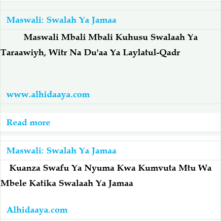
Swalaah
Ya
Maswali: Swalah Ya Jamaa
Jamaa
Maswali Mbali Mbali Kuhusu Swalaah Ya
Baina
Taraawiyh, Witr Na Du'aa Ya Laylatul-Qadr
Ya
Mume,
Mke
www.alhidaaya.com
Na
Mtoto
Read more
about
Wa
Taraawiyh:
Kiume
Maswali
Maswali: Swalah Ya Jamaa
Mbali
Kuanza Swafu Ya Nyuma Kwa Kumvuta Mtu Wa
Mbali
Mbele Katika Swalaah Ya Jamaa
Kuhusu
Swalaah
Alhidaaya.com
Ya