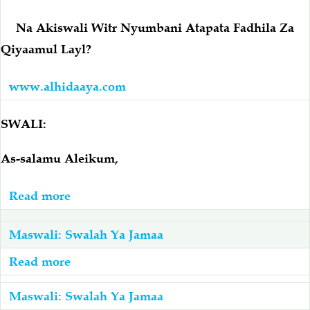
Tatu
Masjid
Za
Na Akiswali Witr Nyumbani Atapata Fadhila Za
Inajuzu
Witr
Qiyaamul Layl?
Aswali
Tena
www.alhidaaya.com
Nyumbani
Akiamka
SWALI:
Usiku?
As-salamu Aleikum,
Read more
about
Taraawiyh:
Akiondoka
Maswali: Swalah Ya Jamaa
Kabla
Read more
about
Ya
La
Imaam
Maswali: Swalah Ya Jamaa
Kufanya