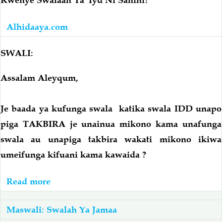
Faatihah
Au
Alhidaaya.com
Kisomo
Cha
SWALI:
Imaam
Assalam Aleyqum,
Kinawatosheleza
Wote?
Je baada ya kufunga swala katika swala IDD unapo
piga TAKBIRA je unainua mikono kama unafunga
swala au unapiga takbira wakati mikono ikiwa
umeifunga kifuani kama kawaida ?
Read more
about
Iyd:
Kunyanyua
Maswali: Swalah Ya Jamaa