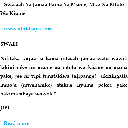
Kumaliza
Unapochelewa
Swalaah Ya Jamaa Baina Ya Mume, Mke Na Mtoto
Rakaa
Swalaah
Wa Kiume
20
Ya
Akaswali
Jamaa’ah
www.alhidaaya.com
Witr
Ukamkuta
Nyumbani
SWALI
Imaam
Atapata
Ameshamaliza
Fadhila
Nilitaka kujua tu kama nitasali jamaa watu wawili
Swalaah
Za
lakini mke na mume au mtoto wa kiume na mama
Qiyaamul
yake, jee ni vipi tunatakiwa tujipange? ukizingatia
Layl?
mmoja (mwanamke) atakua nyuma pekee yake
hakuna ubaya wowote?
JIBU
Read more
about