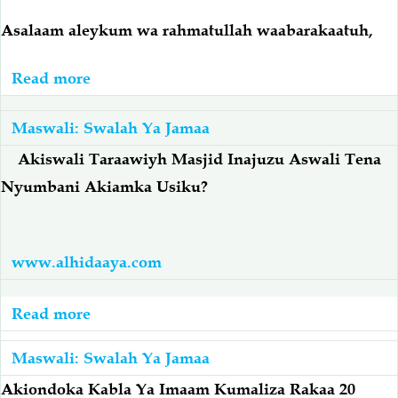
Iydul-
Asalaam aleykum wa rahmatullah waabarakaatuh,
Adhwhaa
Read more
about
Taraawiyh:
Idadi
Maswali: Swalah Ya Jamaa
Ya
Akiswali Taraawiyh Masjid Inajuzu Aswali Tena
Rakaa
Nyumbani Akiamka Usiku?
Za
Taraawiyh,
Mwisho
www.alhidaaya.com
Wake,
Jinsi
Read more
about
Ya
Taraawiyh:
Kuziswali
Maswali: Swalah Ya Jamaa
Akiswali
Rakaa
Taraawiyh
Akiondoka Kabla Ya Imaam Kumaliza Rakaa 20