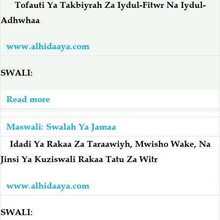
Mikono
Tofauti Ya Takbiyrah Za Iydul-Fitwr Na Iydul-
Katika
Adhwhaa
Kila
Takbiyrah
www.alhidaaya.com
Ya
Ziada
SWALI:
Kwenye
Swalaah
Read more
about
Ya
Iyd:
'Iyd
Tofauti
Maswali: Swalah Ya Jamaa
Ni
Ya
Idadi Ya Rakaa Za Taraawiyh, Mwisho Wake, Na
Sahihi?
Takbiyrah
Jinsi Ya Kuziswali Rakaa Tatu Za Witr
Za
Iydul-
www.alhidaaya.com
Fitwr
Na
SWALI: