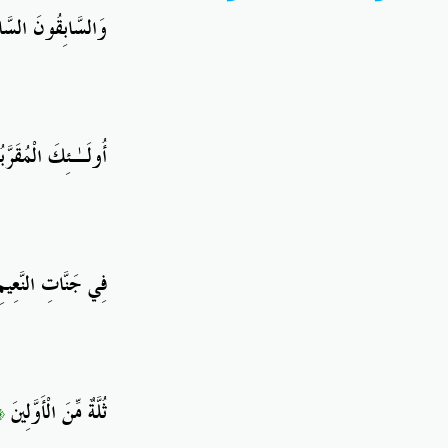
وَالسَّابِقُونَ السَّ
أُولَـٰئِكَ الْمُقَرَّ
فِي جَنَّاتِ النَّعِيم
٣﴾
ثُلَّةٌ مِّنَ الْأَوَّلِينَ