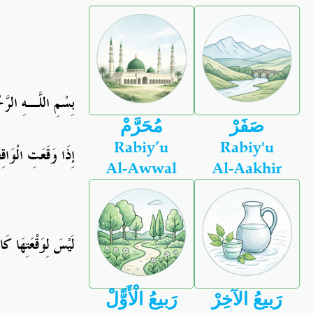
بِسْمِ اللَّـهِ الرَّ
صَفَرْ
مُحَرَّمْ
Rabiy’u
Rabiy'u
إِذَا وَقَعَتِ الْوَاقِ
Al-Awwal
Al-Aakhir
لَيْسَ لِوَقْعَتِهَا كَا
رَبيعُ الآخِرْ
رَبيعُ الْأَوًّلْ