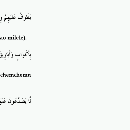
يَطُوفُ عَلَيْهِمْ وِ
o milele).
بِأَكْوَابٍ وَأَبَارِي
 chemchemu
لَّا يُصَدَّعُونَ عَنْه