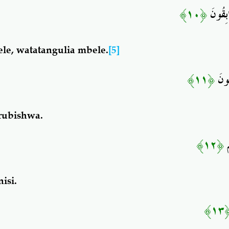
﴿١٠﴾
ابِقُونَ
le, watatangulia mbele.
[5]
﴿١١﴾
بُونَ
rubishwa.
﴿١٢﴾
ِ
isi.
﴿١