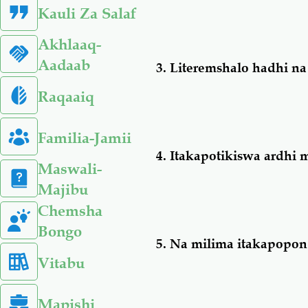
Kauli Za Salaf
Akhlaaq-
Aadaab
3.
Literemshalo hadhi na
Raqaaiq
Familia-Jamii
4.
Itakapotikiswa ardhi 
Maswali-
Majibu
Chemsha
Bongo
5.
Na milima itakapopo
Vitabu
Mapishi