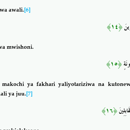
wa awali.
[6]
﴿١٤﴾
رِينَ
wa mwishoni.
﴿١٥﴾
ونَةٍ
makochi ya fakhari yaliyotariziwa na kutonew
li ya juu.
[7]
﴿١٦﴾
َقَابِلِينَ