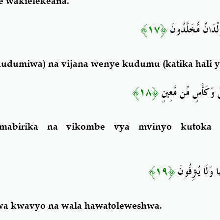
e wakielekeana.
﴿١٧﴾
لْدَانٌ مُّخَلَّدُونَ
dumiwa) na vijana wenye kudumu (katika hali ya
﴿١٨﴾
قَ وَكَأْسٍ مِّن مَّعِينٍ
mabirika na vikombe vya mvinyo kutoka
﴿١٩﴾
َا وَلَا يُنزِفُونَ
a kwavyo na wala hawatoleweshwa.