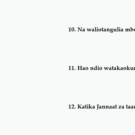
10.
Na waliotangulia mbe
11.
Hao ndio watakaoku
12.
Katika Jannaat za taan