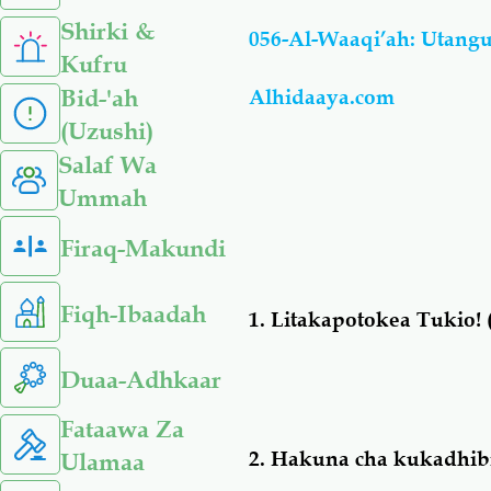
Shirki &
056-Al-Waaqi’ah: Utang
Kufru
Bid-'ah
Alhidaaya.com
(Uzushi)
Salaf Wa
Ummah
Firaq-Makundi
Fiqh-Ibaadah
1.
Litakapotokea Tukio! 
Duaa-Adhkaar
Fataawa Za
2.
Hakuna cha kukadhib
Ulamaa