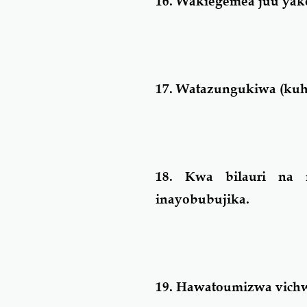
16.
Wakiegemea juu yak
17.
Watazungukiwa (kuhu
18.
Kwa bilauri na 
inayobubujika.
19.
Hawatoumizwa vichw