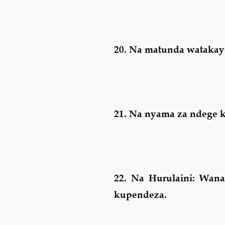
20.
Na matunda watakay
21.
Na nyama za ndege k
22.
Na Hurulaini: Wan
kupendeza.