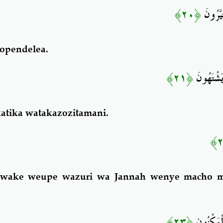
﴿٢٠﴾
َيَّرُونَ
opendelea.
﴿٢١﴾
 يَشْتَهُونَ
atika watakazozitamani.
awake weupe wazuri wa Jannah wenye macho 
﴿٢٣﴾
الْمَكْنُونِ