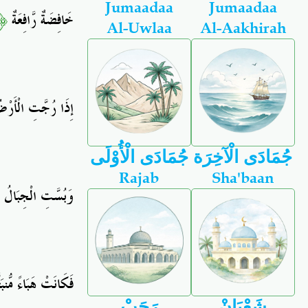
Jumaadaa
Jumaadaa
﴿٣﴾
خَافِضَةٌ رَّافِعَةٌ
Al-Uwlaa
Al-Aakhirah
إِذَا رُجَّتِ الْأَرْ
جُمَادَى الْآخِرَة
جُمَادَى الْأُوْلَى
Rajab
Sha'baan
وَبُسَّتِ الْجِبَالُ ب
فَكَانَتْ هَبَاءً مُّنبَث
شَعْبَانْ
رَجَبْ