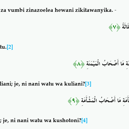
za vumbi zinazoelea hewani
zikitawanyika.
﴿٧﴾
َاثَةً
tu.
[2]
﴿٨﴾
َةِ مَا أَصْحَابُ الْمَيْمَنَةِ
ani; je, ni nani watu wa kuliani?
[3]
﴿٩﴾
مَةِ مَا أَصْحَابُ الْمَشْأَمَةِ
 je, ni nani watu wa kushotoni?
[4]