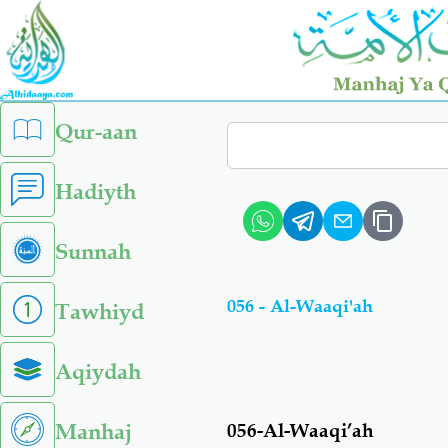
Skip
to
main
content
left
Qur-aan
Search
sidebar
menu
Hadiyth
Sunnah
056 - Al-Waaqi'ah
Tawhiyd
Aqiydah
Manhaj
056-Al-Waaqi’ah