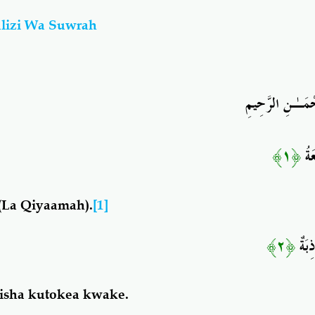
ulizi Wa Suwrah
حْمَـٰنِ الرَّحِيمِ
﴿١﴾
عَةُ
(La Qiyaamah).
[1]
﴿٢﴾
ذِبَةٌ
isha kutokea kwake.