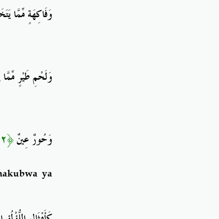
وَفَاكِهَةٍ مِّمَّا يَتَخ
وَلَحْمِ طَيْرٍ مِّمَّا
﴿٢٢﴾
وَحُورٌ عِينٌ
makubwa ya
كَأَمْثَالِ اللُّؤْلُؤِ 