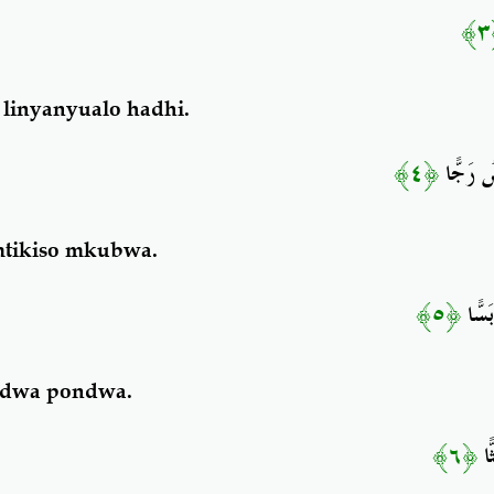
 linyanyualo hadhi.
﴿٤﴾
ضُ رَجًّا
mtikiso mkubwa.
﴿٥﴾
َسًّا
ndwa pondwa.
﴿٦﴾
ًّا