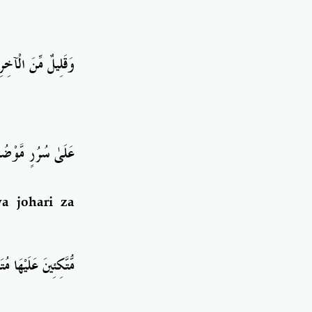
وَقَلِيلٌ مِّنَ الْآخِ
عَلَىٰ سُرُرٍ مَّوْضُ
a johari za
مُّتَّكِئِينَ عَلَيْهَا مُت