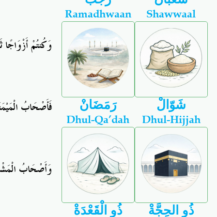
Ramadhwaan
Shawwaal
وَكُنتُمْ أَزْوَاجًا ثَل
شَوّالْ
رَمَضَانْ
فَأَصْحَابُ الْمَيْمَن
Dhul-Qa’dah
Dhul-Hijjah
وَأَصْحَابُ الْمَشْأَ
ذُو الحِجَّةْ
ذُو الْقَعْدَةْ