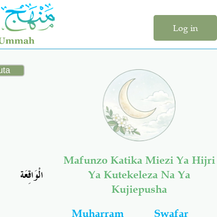
Log in
Mafunzo Katika Miezi Ya Hijri
الْوَاقِعَة
Ya Kutekeleza Na Ya
Kujiepusha
Muharram
Swafar