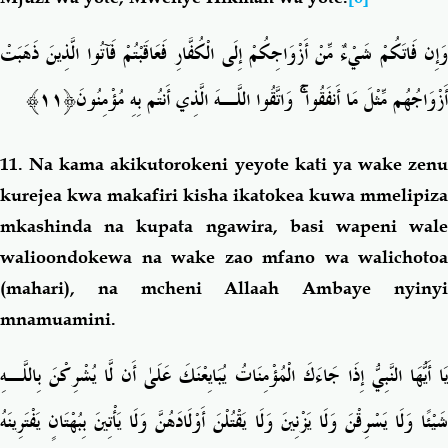
وَإِن فَاتَكُمْ شَيْءٌ مِّنْ أَزْوَاجِكُمْ إِلَى الْكُفَّارِ فَعَاقَبْتُمْ فَآتُوا الَّذِينَ ذَهَبَتْ
﴿١١﴾
وَاتَّقُوا اللَّـهَ الَّذِي أَنتُم بِهِ مُؤْمِنُونَ
ۚ
أَزْوَاجُهُم مِّثْلَ مَا أَنفَقُوا
11.
Na kama akikutorokeni yeyote kati ya wake zenu
kurejea kwa makafiri kisha ikatokea kuwa mmelipiza
mkashinda na kupata ngawira, basi wapeni wale
walioondokewa na wake zao mfano wa walichotoa
(mahari), na mcheni Allaah Ambaye nyinyi
mnamuamini.
يَا أَيُّهَا النَّبِيُّ إِذَا جَاءَكَ الْمُؤْمِنَاتُ يُبَايِعْنَكَ عَلَىٰ أَن لَّا يُشْرِكْنَ بِاللَّـهِ
شَيْئًا وَلَا يَسْرِقْنَ وَلَا يَزْنِينَ وَلَا يَقْتُلْنَ أَوْلَادَهُنَّ وَلَا يَأْتِينَ بِبُهْتَانٍ يَفْتَرِينَهُ