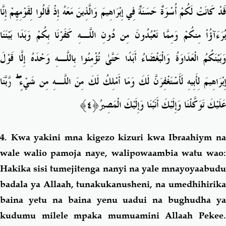
قَدْ كَانَتْ لَكُمْ أُسْوَةٌ حَسَنَةٌ فِي إِبْرَاهِيمَ وَالَّذِينَ مَعَهُ إِذْ قَالُوا لِقَوْمِهِمْ إِنَّا
بُرَءَآؤُاْ مِنكُمْ وَمِمَّا تَعْبُدُونَ مِن دُونِ اللَّـهِ كَفَرْنَا بِكُمْ وَبَدَا بَيْنَنَا
وَبَيْنَكُمُ الْعَدَاوَةُ وَالْبَغْضَاءُ أَبَدًا حَتَّىٰ تُؤْمِنُوا بِاللَّـهِ وَحْدَهُ إِلَّا قَوْلَ
رَّبَّنَا
ۖ
ِبْرَاهِيمَ لِأَبِيهِ لَأَسْتَغْفِرَنَّ لَكَ وَمَا أَمْلِكُ لَكَ مِنَ اللَّـهِ مِن شَيْءٍ
﴿٤﴾
عَلَيْكَ تَوَكَّلْنَا وَإِلَيْكَ أَنَبْنَا وَإِلَيْكَ الْمَصِيرُ
4.
Kwa yakini mna kigezo kizuri kwa Ibraahiym na
wale walio pamoja naye, walipowaambia watu wao:
Hakika sisi tumejitenga nanyi na yale mnayoyaabudu
badala ya Allaah, tunakukanusheni, na umedhihirika
baina yetu na baina yenu uadui na bughudha ya
kudumu milele mpaka mumuamini Allaah Pekee.