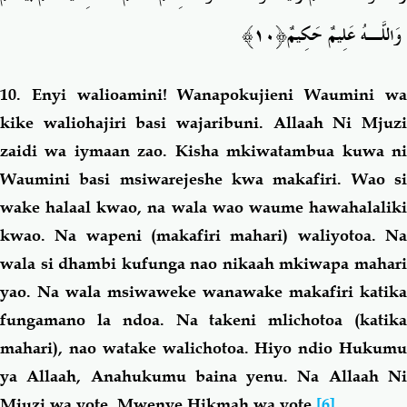
﴿١٠﴾
وَاللَّـهُ عَلِيمٌ حَكِيمٌ
10.
Enyi walioamini! Wanapokujieni Waumini w
kike waliohajiri basi wajaribuni. Allaah Ni Mjuzi
zaidi wa iymaan zao. Kisha mkiwatambua kuwa ni
Waumini basi msiwarejeshe kwa makafiri. Wao si
wake halaal kwao, na wala wao waume hawahalaliki
kwao. Na wapeni (makafiri mahari) waliyotoa. Na
wala si dhambi kufunga nao nikaah mkiwapa mahari
yao. Na wala msiwaweke wanawake makafiri katika
fungamano la ndoa. Na takeni mlichotoa (katika
mahari), nao watake walichotoa. Hiyo ndio Hukumu
ya Allaah, Anahukumu baina yenu. Na Allaah Ni
Mjuzi wa yote, Mwenye Hikmah wa yote.
[6]