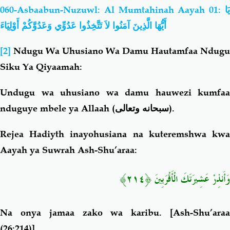
060-Asbaabun-Nuzuwl: Al Mumtahinah Aayah 01:
يَا
أَيُّهَا الَّذِينَ آمَنُوا لاَ تَتَّخِذُوا عَدُوِّي وَعَدُوَّكُمْ أَوْلِيَاءَ
[2]
Ndugu Wa Uhusiano Wa Damu Hautamfaa Ndugu
Siku Ya Qiyaamah:
Undugu wa uhusiano wa damu hauwezi kumfaa
nduguye mbele ya Allaah (
سبحانه وتعالى
).
Rejea
Hadiyth inayohusiana na kuteremshwa kw
Aayah ya Suwrah Ash-Shu’araa:
وَأَنذِرْ عَشِيرَتَكَ الْأَقْرَبِينَ ﴿٢١٤﴾
Na onya
jamaa zako wa karibu.
[Ash-Shu’ara
(26:214)]