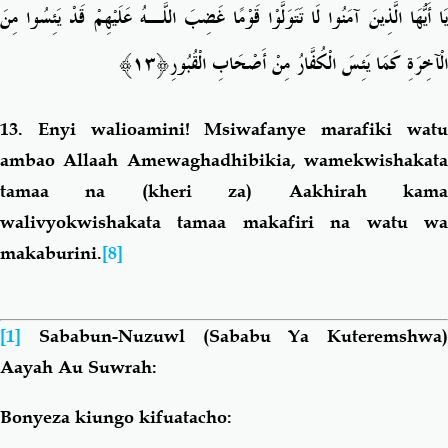
يَا أَيُّهَا الَّذِينَ آمَنُوا لَا تَتَوَلَّوْا قَوْمًا غَضِبَ اللَّـهُ عَلَيْهِمْ قَدْ يَئِسُوا مِنَ
الْآخِرَةِ كَمَا يَئِسَ الْكُفَّارُ مِنْ
أَصْحَابِ الْقُبُورِ﴿١٣﴾
13.
Enyi walioamini! Msiwafanye marafiki wat
ambao Allaah Amewaghadhibikia, wamekwishakata
tamaa na (kheri za) Aakhirah kama
walivyokwishakata tamaa makafiri na watu wa
makaburini.
[8]
[1]
Sababun-Nuzuwl (Sababu Ya Kuteremshwa)
Aayah Au Suwrah:
Bonyeza kiungo kifuatacho: