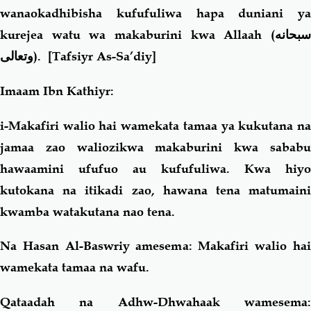
wanaokadhibisha kufufuliwa hapa duniani ya
kurejea watu wa makaburini kwa Allaah (
سبحانه
وتعالى
). [Tafsiyr As-Sa’diy]
Imaam Ibn Kathiyr:
i-Makafiri walio hai wamekata tamaa ya kukutana na
jamaa zao waliozikwa makaburini kwa sababu
hawaamini ufufuo au kufufuliwa. Kwa hiyo
kutokana na itikadi zao, hawana tena matumaini
kwamba watakutana nao tena.
Na Hasan Al-Baswriy amesema: Makafiri walio hai
wamekata tamaa na wafu.
Qataadah na Adhw-Dhwahaak wamesema: