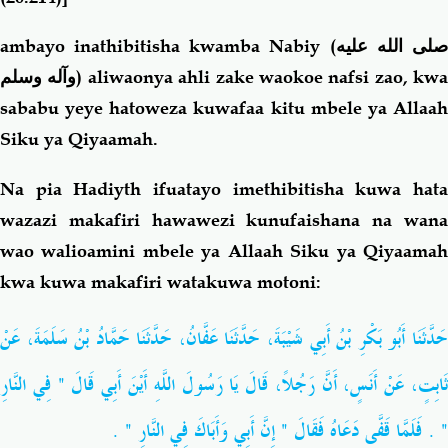
ambayo inathibitisha kwamba Nabiy (
لى الله عليه
وآله وسلم
) aliwaonya ahli zake waokoe nafsi zao, kwa
sababu yeye hatoweza kuwafaa kitu mbele ya Allaah
Siku ya Qiyaamah.
Na pia Hadiyth ifuatayo imethibitisha kuwa hata
wazazi makafiri hawawezi kunufaishana na wana
wao walioamini mbele ya Allaah Siku ya Qiyaamah
kwa kuwa makafiri watakuwa motoni:
حَدَّثَنَا أَبُو بَكْرِ بْنُ أَبِي شَيْبَةَ، حَدَّثَنَا عَفَّانُ، حَدَّثَنَا حَمَّادُ بْنُ سَلَمَةَ، عَنْ
ثَابِتٍ، عَنْ أَنَسٍ، أَنَّ رَجُلاً، قَالَ يَا رَسُولَ اللَّهِ أَيْنَ أَبِي قَالَ ‏"‏ فِي النَّارِ
‏"‏ ‏.‏ فَلَمَّا قَفَّى دَعَاهُ فَقَالَ ‏"‏ إِنَّ أَبِي وَأَبَاكَ فِي النَّارِ ‏"‏ ‏.‏