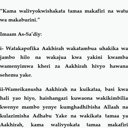
“Kama walivyokwishakata tamaa makafiri na watu
wa makaburini.”
Imaam As-Sa’diy:
i- Watakapofika Aakhirah wakatambua uhakika wa
jambo hilo na wakajua kwa yakini kwamba
wamenyimwa kheri za Aakhirah hivyo hawana
sehemu yake.
ii-Wameikanusha Aakhirah na kuikataa, basi kwa
hali yao hiyo, haishangazi kuwaona wakikimbilia
kwenye mambo yenye kumghadhibisha Allaah na
kulazimisha Adhabu Yake na wakikata tamaa ya
Aakhirah, kama walivyokata tamaa makafiri