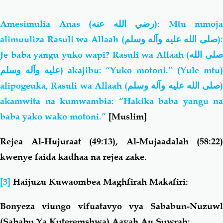
Amesimulia Anas
(رضي الله عنه)
: Mtu mmoja
alimuuliza Rasuli wa Allaah (
صلى الله عليه وآله وسلم
):
Je baba yangu yuko wapi? Rasuli wa Allaah (
لى الله
عليه وآله وسلم
) akajibu: “Yuko motoni.” (Yule mtu
alipogeuka, Rasuli wa Allaah (
صلى الله عليه وآله وسلم
)
akamwita na kumwambia: “Hakika baba yangu na
baba yako wako motoni.”
[Muslim]
Rejea Al-Hujuraat (49:13), Al-Mujaadalah (58:22)
kwenye faida kadhaa na rejea zake.
[3]
Haijuzu Kuwaombea Maghfirah Makafiri:
Bonyeza viungo vifuatavyo vya S
ababun-Nuzuwl
(Sababu Ya Kuteremshwa) Aayah Au Suwrah: