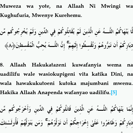
Muweza wa yote, na Allaah Ni Mwingi wa
Kughufuria, Mwenye Kurehemu.
لَّا يَنْهَاكُمُ اللَّـهُ عَنِ الَّذِينَ لَمْ يُقَاتِلُوكُمْ فِي الدِّينِ وَلَمْ يُخْرِجُوكُم مِّن
﴿٨﴾
إِنَّ اللَّـهَ يُحِبُّ الْمُقْسِطِينَ
ۚ
دِيَارِكُمْ أَن تَبَرُّوهُمْ وَتُقْسِطُوا إِلَيْهِمْ
8.
Allaah Hakukatazeni kuwafanyia wema n
uadilifu wale wasiokupigeni vita katika Dini, na
wala hawakukutoeni kutoka majumbani mwenu.
Hakika Allaah Anapenda wafanyao uadilifu.
[5]
إِنَّمَا يَنْهَاكُمُ اللَّـهُ عَنِ الَّذِينَ قَاتَلُوكُمْ فِي الدِّينِ وَأَخْرَجُوكُم مِّن
فَأُولَـٰئِكَ
وَمَن يَتَوَلَّهُمْ
ۚ
ِيَارِكُمْ وَظَاهَرُوا عَلَىٰ إِخْرَاجِكُمْ أَن تَوَلَّوْهُمْ