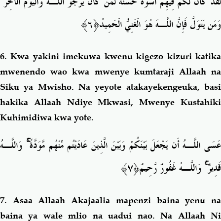
ۚ
َقَدْ كَانَ لَكُمْ فِيهِمْ أُسْوَةٌ حَسَنَةٌ لِّمَن كَانَ يَرْجُو اللَّـهَ وَالْيَوْمَ الْآخِرَ
﴿٦﴾
وَمَن يَتَوَلَّ فَإِنَّ اللَّـهَ هُوَ الْغَنِيُّ الْحَمِيدُ
6.
Kwa yakini imekuwa kwenu kigezo kizuri katik
mwenendo wao kwa mwenye kumtaraji Allaah na
Siku ya Mwisho. Na yeyote atakayekengeuka, basi
hakika Allaah Ndiye Mkwasi, Mwenye Kustahiki
Kuhimidiwa kwa yote.
وَاللَّـهُ
ۚ
َسَى اللَّـهُ أَن يَجْعَلَ بَيْنَكُمْ وَبَيْنَ الَّذِينَ عَادَيْتُم مِّنْهُم مَّوَدَّةً
﴿٧﴾
وَاللَّـهُ غَفُورٌ رَّحِيمٌ
ۚ
قَدِيرٌ
7.
Asaa Allaah Akajaalia mapenzi baina yenu n
baina ya wale mlio na uadui nao. Na Allaah Ni