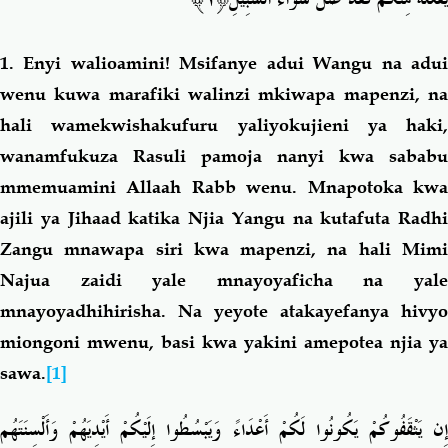
1.
Enyi walioamini! Msifanye adui Wangu na adu
wenu kuwa marafiki walinzi mkiwapa mapenzi, na
hali wamekwishakufuru yaliyokujieni ya haki,
wanamfukuza Rasuli pamoja nanyi kwa sababu
mmemuamini Allaah Rabb wenu. Mnapotoka kwa
ajili ya Jihaad katika Njia Yangu na kutafuta Radhi
Zangu mnawapa siri kwa mapenzi, na hali Mimi
Najua zaidi yale mnayoyaficha na yale
mnayoyadhihirisha. Na yeyote atakayefanya hivyo
miongoni mwenu, basi kwa yakini amepotea njia ya
sawa.
[1]
إِن يَثْقَفُوكُمْ يَكُونُوا لَكُمْ أَعْدَاءً وَيَبْسُطُوا إِلَيْكُمْ أَيْدِيَهُمْ وَأَلْسِنَتَهُم