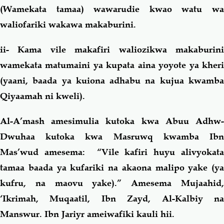
(Wamekata tamaa) wawarudie kwao watu wa
waliofariki wakawa makaburini.
ii-
Kama vile makafiri waliozikwa makaburin
wamekata matumaini ya kupata aina yoyote ya kheri
(yaani, baada ya kuiona adhabu na kujua kwamba
Qiyaamah ni kweli).
Al-A’mash amesimulia kutoka kwa Abuu Adhw-
Dwuhaa kutoka kwa Masruwq kwamba Ibn
Mas’wud amesema: “Vile kafiri huyu alivyokata
tamaa baada ya kufariki na akaona malipo yake (ya
kufru, na maovu yake).”
Amesema Mujaahid
‘Ikrimah, Muqaatil, Ibn Zayd, Al-Kalbiy na
Manswur. Ibn Jariyr ameiwafiki kauli hii.