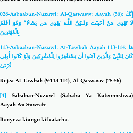
028-Asbaabun-Nuzuwl: Al-Qaswasw: Aayah (56):
إِنَّكَ
لَا تَهْدِي مَنْ أَحْبَبْتَ وَلَـٰكِنَّ اللَّـهَ يَهْدِي مَن يَشَاءُ ۚ وَهُوَ أَعْلَمُ
بِالْمُهْتَدِينَ
113-Asbaabun-Nuzuwl: At-Tawbah Aayah 113-114:
مَا
كَانَ لِلنَّبِيِّ وَالَّذِينَ آمَنُوا أَن يَسْتَغْفِرُوا لِلْمُشْرِكِينَ وَلَوْ كَانُوا أُولِي
قُرْبَىٰ
Rejea At-Tawbah (9:113-114), Al-Qaswasw (28:56).
[4]
Sababun-Nuzuwl (Sababu Ya Kuteremshwa)
Aayah Au Suwrah:
Bonyeza kiungo kifuatacho: