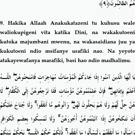
هُمُ الظَّالِمُونَ﴿٩﴾
9. Hakika
Allaah Anakukatazeni tu kuhusu wal
waliokupigeni vita katika Dini, na wakakutoeni
kutoka majumbani mwenu, na wakasaidiana juu ya
kukutoeni ndio msifanye urafiki nao. Na yeyote
atakayewafanya marafiki, basi hao ndio madhalimu.
اللَّـهُ
ۖ
َا أَيُّهَا الَّذِينَ آمَنُوا إِذَا جَاءَكُمُ الْمُؤْمِنَاتُ مُهَاجِرَاتٍ فَامْتَحِنُوهُنَّ
لَا
ۖ
فَإِنْ عَلِمْتُمُوهُنَّ مُؤْمِنَاتٍ فَلَا تَرْجِعُوهُنَّ إِلَى الْكُفَّارِ
ۖ
َعْلَمُ بِإِيمَانِهِنَّ
وَلَا جُنَاحَ عَلَيْكُمْ
ۚ
وَآتُوهُم مَّا أَنفَقُوا
ۖ
ُنَّ حِلٌّ لَّهُمْ وَلَا هُمْ يَحِلُّونَ لَهُنَّ
وَلَا تُمْسِكُوا بِعِصَمِ الْكَوَافِرِ
ۚ
أَن تَنكِحُوهُنَّ إِذَا آتَيْتُمُوهُنَّ أُجُورَهُنَّ
يَحْكُمُ بَيْنَكُمْ
ۖ
ذَٰلِكُمْ حُكْمُ اللَّـهِ
ۚ
َاسْأَلُوا مَا أَنفَقْتُمْ وَلْيَسْأَلُوا مَا أَنفَقُوا