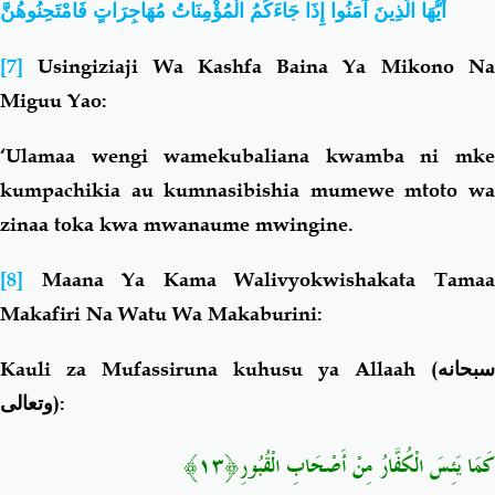
أَيُّهَا الَّذِينَ آمَنُوا إِذَا جَاءَكُمُ الْمُؤْمِنَاتُ مُهَاجِرَاتٍ فَامْتَحِنُوهُنَّ
[7]
Usingiziaji Wa Kashfa Baina Ya Mikono N
Miguu Yao:
‘Ulamaa wengi wamekubaliana kwamba ni mke
kumpachikia au kumnasibishia mumewe mtoto wa
zinaa toka kwa mwanaume mwingine.
[8]
Maana Ya Kama Walivyokwishakata Tama
Makafiri Na Watu Wa Makaburini:
Kauli za Mufassiruna kuhusu ya Allaah (
سبحانه
وتعالى
):
كَمَا يَئِسَ الْكُفَّارُ مِنْ
أَصْحَابِ الْقُبُورِ﴿١٣﴾