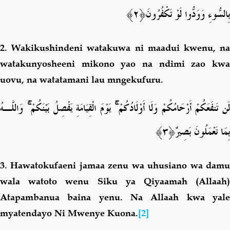
﴿٢﴾
بِالسُّوءِ وَوَدُّوا لَوْ تَكْفُرُونَ
2.
Wakikushindeni watakuwa ni maadui kwenu, n
watakunyosheeni mikono yao na ndimi zao kwa
uovu, na watatamani lau mngekufuru.
وَاللَّـهُ
ۚ
يَوْمَ الْقِيَامَةِ يَفْصِلُ بَيْنَكُمْ
ۚ
َن تَنفَعَكُمْ أَرْحَامُكُمْ وَلَا أَوْلَادُكُمْ
﴿٣﴾
بِمَا تَعْمَلُونَ بَصِيرٌ
3.
Hawatokufaeni jamaa zenu wa uhusiano wa dam
wala watoto wenu
Siku ya Qiyaamah (Allaah
Atapambanua baina yenu. Na Allaah kwa yale
myatendayo Ni Mwenye Kuona.
[2]