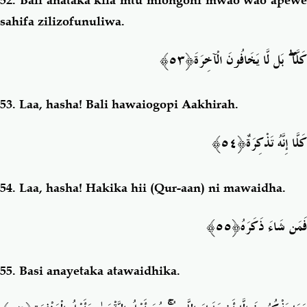
52.
Bali anataka kila mtu miongoni mwao wao apewe
sahifa zilizofunuliwa.
َ﴿٥٣﴾
بَل لَّا يَخَافُونَ الْآخِرَة
ۖ
كَلَّا
53. Laa, hasha! Bali hawaiogopi Aakhirah.
﴿٥٤﴾
كَلَّا إِنَّهُ تَذْكِرَةٌ
54. Laa, hasha!
Hakika hii (Qur-aan) ni mawaidha.
ُ﴿٥٥﴾
فَمَن شَاءَ ذَكَرَه
55.
Basi anayetaka atawaidhika.