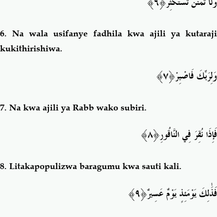
﴿٦﴾
وَلَا تَمْنُن تَسْتَكْثِرُ
6.
Na wala usifanye fadhila kwa ajili ya kutaraji
kukithirishiwa.
﴿٧﴾
وَلِرَبِّكَ فَاصْبِرْ
7.
Na kwa ajili ya Rabb wako subiri.
﴿٨﴾
فَإِذَا نُقِرَ فِي النَّاقُورِ
8.
Litakapopulizwa baragumu kwa sauti kali.
فَذَٰلِكَ يَوْمَئِذٍ يَوْمٌ عَسِي
رٌ﴿٩﴾