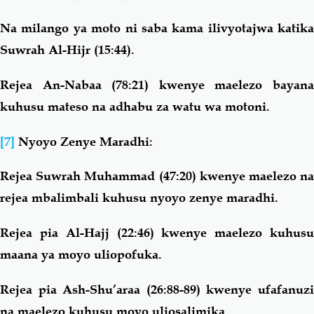
Na milango ya moto ni saba kama ilivyotajwa katika
Suwrah Al-Hijr (15:44).
Rejea An-Nabaa (78:21) kwenye maelezo bayana
kuhusu mateso na adhabu za watu wa motoni.
[7]
Nyoyo Zenye Maradhi:
Rejea Suwrah Muhammad (47:20) kwenye maelezo na
rejea mbalimbali kuhusu nyoyo zenye maradhi.
Rejea pia Al-Hajj (22:46) kwenye maelezo kuhusu
maana ya moyo uliopofuka.
Rejea pia Ash-Shu’araa (26:88-89) kwenye ufafanuzi
na maelezo kuhusu moyo uliosalimika.