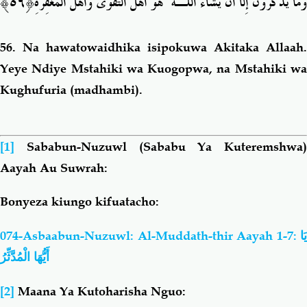
ِ﴿٥٦﴾
هُوَ أَهْلُ التَّقْوَىٰ وَأَهْلُ الْمَغْفِرَة
ۚ
وَمَا يَذْكُرُونَ إِلَّا أَن يَشَاءَ اللَّـهُ
56.
Na hawatowaidhika isipokuwa Akitaka Allaah.
Yeye Ndiye Mstahiki wa Kuogopwa, na Mstahiki wa
Kughufuria (madhambi).
[1]
Sababun-Nuzuwl (Sababu Ya Kuteremshwa)
Aayah Au Suwrah:
Bonyeza kiungo kifuatacho:
074-Asbaabun-Nuzuwl: Al-Muddath-thir Aayah 1-7:
يَا
أَيُّهَا الْمُدَّثِّرُ
[2]
Maana Ya Kutoharisha Nguo: