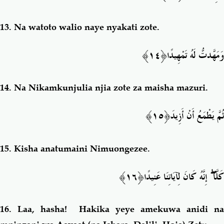
13.
Na watoto walio naye nyakati zote.
وَمَهَّدتُّ لَهُ تَمْهِيدً
ا﴿١٤﴾
14.
Na Nikamkunjulia njia zote za maisha mazuri.
﴿١٥﴾
ثُمَّ يَطْمَعُ أَنْ أَزِيدَ
15.
Kisha anatumaini Nimuongezee.
دًا﴿١٦﴾
إِنَّهُ كَانَ لِآيَاتِنَا عَنِي
ۖ
كَلَّا
16. Laa, h
asha! Hakika yeye amekuwa anidi na