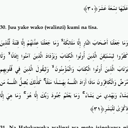
﴿٣٠﴾
عَلَيْهَا تِسْعَةَ عَشَرَ
30.
Juu yake wako (walinzi) kumi na tisa.
وَمَا جَعَلْنَا عِدَّتَهُمْ إِلَّا فِتْنَةً لِّلَّذِينَ
ۙ
وَمَا جَعَلْنَا أَصْحَابَ النَّارِ إِلَّا مَلَائِكَةً
وَلَا
ۙ
َفَرُوا لِيَسْتَيْقِنَ الَّذِينَ أُوتُوا الْكِتَابَ وَيَزْدَادَ الَّذِينَ آمَنُوا إِيمَانًا
وَلِيَقُولَ الَّذِينَ فِي قُلُوبِهِم
ۙ
َرْتَابَ الَّذِينَ أُوتُوا الْكِتَابَ وَالْمُؤْمِنُونَ
كَذَٰلِكَ يُضِلُّ اللَّـهُ مَن
ۚ
َّرَضٌ وَالْكَافِرُونَ مَاذَا أَرَادَ اللَّـهُ بِهَـٰذَا مَثَلًا
وَمَا هِيَ إِلَّا
ۚ
وَمَا يَعْلَمُ جُنُودَ رَبِّكَ إِلَّا هُوَ
ۚ
َشَاءُ وَيَهْدِي مَن يَشَاءُ
ِ﴿٣١﴾
ذِكْرَىٰ لِلْبَشَر
31.
Na Hatukuweka walinzi wa moto isipokuwa n