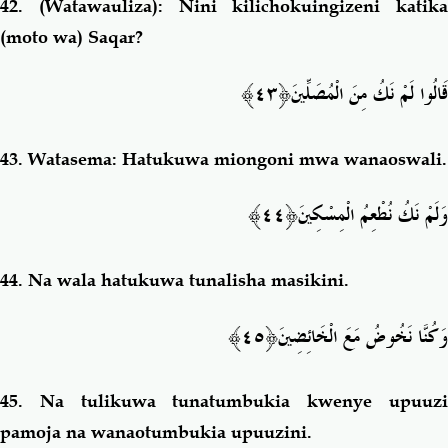
42.
(Watawauliza): Nini kilichokuingizeni katika
(moto wa) Saqar?
﴿٤٣﴾
قَالُوا لَمْ نَكُ مِنَ الْمُصَلِّينَ
43.
Watasema: Hatukuwa miongoni mwa wanaoswali.
﴿٤٤﴾
وَلَمْ نَكُ نُطْعِمُ الْمِسْكِينَ
44.
Na wala hatukuwa tunalisha masikini.
َ﴿٤٥﴾
وَكُنَّا نَخُوضُ مَعَ الْخَائِضِين
45.
Na tulikuwa tunatumbukia kwenye upuuz
pamoja na wanaotumbukia upuuzini.