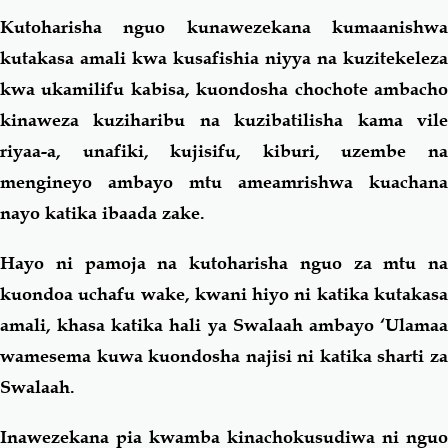
Kutoharisha nguo kunawezekana kumaanishwa
kutakasa amali kwa kusafishia niyya na kuzitekeleza
kwa ukamilifu kabisa, kuondosha chochote ambacho
kinaweza kuziharibu na kuzibatilisha kama vile
riyaa-a, unafiki, kujisifu, kiburi, uzembe na
mengineyo ambayo mtu ameamrishwa kuachana
nayo katika ibaada zake.
Hayo ni pamoja na kutoharisha nguo za mtu na
kuondoa uchafu wake, kwani hiyo ni katika kutakasa
amali, khasa katika hali ya Swalaah ambayo ‘Ulamaa
wamesema kuwa kuondosha najisi ni katika sharti za
Swalaah.
Inawezekana pia kwamba kinachokusudiwa ni nguo