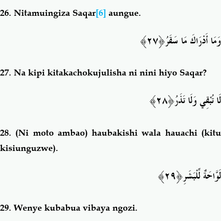
26.
Nitamuingiza Saqar
[6]
aungue.
﴿٢٧﴾
وَمَا أَدْرَاكَ مَا سَقَرُ
27.
Na kipi kitakachokujulisha ni nini hiyo Saqar?
﴿٢٨﴾
لَا تُبْقِي وَلَا تَذَرُ
28.
(Ni moto ambao) haubakishi wala hauachi (kit
kisiunguzwe).
﴿٢٩﴾
لَوَّاحَةٌ لِّلْبَشَرِ
29. Wenye kubabua
vibaya ngozi.