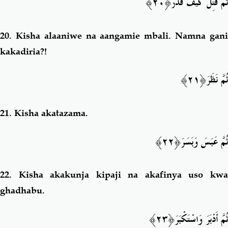
﴿٢٠﴾
ثُمَّ قُتِلَ كَيْفَ قَدَّرَ
20.
Kisha alaaniwe na aangamie mbali. Namna gan
kakadiria?!
َ﴿٢١﴾
ثُمَّ نَظَر
21.
Kisha akatazama.
ثُمَّ عَبَسَ وَبَسَ
رَ﴿٢٢﴾
22.
Kisha akakunja kipaji na akafinya uso kw
ghadhabu.
َ﴿٢٣﴾
ثُمَّ أَدْبَرَ وَاسْتَكْبَر