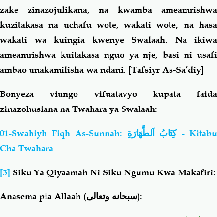
zake zinazojulikana, na kwamba ameamrishwa
kuzitakasa na uchafu wote, wakati wote, na hasa
wakati wa kuingia kwenye Swalaah. Na ikiwa
ameamrishwa kuitakasa nguo ya nje, basi ni usafi
ambao unakamilisha wa ndani. [Tafsiyr As-Sa’diy]
Bonyeza viungo vifuatavyo kupata faida
zinazohusiana na Twahara ya Swalaah:
01-Swahiyh Fiqh As-Sunnah:
كِتَابُ اَلطَّهَارَةِ
- Kitab
Cha Twahara
[3]
Siku Ya Qiyaamah Ni Siku Ngumu Kwa Makafiri:
Anasema pia Allaah (
سبحانه وتعالى
):