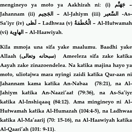
mengineyo ya moto ya Aakhirah ni: (i)
جَهَنَّم
–
Jahannam (ii)
الجَحِيم
– Al-Jahiym (iii)
السَّعير
-As
Sa’iyr (iv)
لَظى
– Ladhwaa (v)
الْحُطَمَةُ
– Al-Hutwamah
(vi)
الهاوِية
– Al-Haawiyah.
Kila mmoja una sifa yake maalumu. Baadhi yake
Allaah (
سبحانه وتعالى
) Ameeleza sifa zake katik
Aayah zake zinazoendelea. Na katika majina hayo ya
moto, uliotajwa mara nyingi zaidi katika Qur-aan ni
Jahannam kama katika An-Nabaa (78:21), na Al-
Jahiym katika An-Naazi’aat (79:36), na As-Sa’iyr
katika Al-Inshiqaaq (84:12). Ama mingineyo ni Al-
Hutwamah katika Al-Humazah (104:4-5), na Ladhwaa
katika Al-Ma’aarij (70: 15-16), na Al-Haawiyah katika
Al-Qaari’ah (101: 9-11).