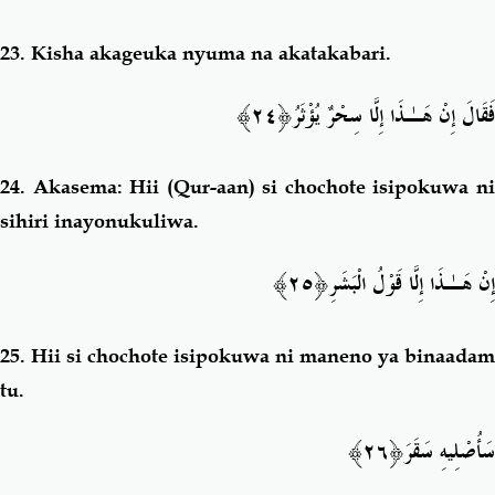
23.
Kisha akageuka nyuma na akatakabari.
فَقَالَ إِنْ هَـٰذَا إِلَّا سِحْرٌ يُؤْثَ
رُ﴿٢٤﴾
24.
Akasema: Hii (Qur-aan) si chochote isipokuwa n
sihiri inayonukuliwa.
إِنْ هَـٰذَا إِلَّا قَوْلُ الْبَش
َرِ﴿٢٥﴾
25.
Hii si chochote isipokuwa ni maneno ya binaadam
tu.
سَأُصْلِيهِ سَقَ
رَ﴿٢٦﴾