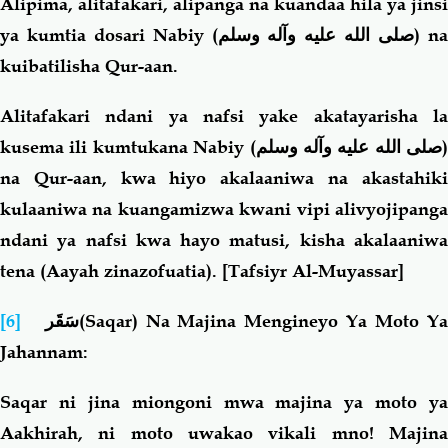
Alipima, alitafakari, alipanga na kuandaa hila ya jinsi
ya kumtia dosari Nabiy (
صلى الله عليه وآله وسلم
) n
kuibatilisha Qur-aan.
Alitafakari ndani ya nafsi yake akatayarisha la
kusema ili kumtukana Nabiy (
صلى الله عليه وآله وسلم
)
na Qur-aan, kwa hiyo akalaaniwa na akastahiki
kulaaniwa na kuangamizwa kwani vipi alivyojipanga
ndani ya nafsi kwa hayo matusi, kisha akalaaniwa
tena (Aayah zinazofuatia).
[Tafsiyr Al-Muyassar]
[6]
سَقَر
(
Saqar) Na Majina Mengineyo Ya Moto Y
Jahannam:
Saqar ni jina miongoni mwa majina ya moto ya
Aakhirah, ni
moto uwakao vikali mno! Majin