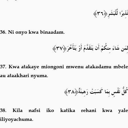
ِ﴿٣٦﴾
نَذِيرًا لِّلْبَشَر
36.
Ni onyo kwa binaadam.
َ﴿٣٧﴾
لِمَن شَاءَ مِنكُمْ أَن يَتَقَدَّمَ أَوْ يَتَأَخَّر
37.
Kwa atakaye miongoni mwenu atakadamu mbel
au ataakhari nyuma.
﴿٣٨﴾
كُلُّ نَفْسٍ بِمَا كَسَبَتْ رَهِينَةٌ
38.
Kila nafsi iko katika rehani kwa yal
iliyoyachuma.