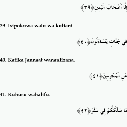
﴿٣٩﴾
إِلَّا أَصْحَابَ الْيَمِينِ
39.
Isipokuwa watu wa kuliani.
﴿٤٠﴾
فِي جَنَّاتٍ يَتَسَاءَلُونَ
40.
Katika Jannaat wanaulizana.
﴿٤١﴾
عَنِ الْمُجْرِمِينَ
41.
Kuhusu wahalifu.
َ﴿٤٢﴾
مَا سَلَكَكُمْ فِي سَقَر