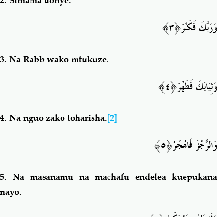
2.
Simama uonye.
وَرَبَّكَ فَكَبِ
ّرْ﴿٣﴾
3.
Na Rabb wako mtukuze.
ْ﴿٤﴾
وَثِيَابَكَ فَطَهِّر
4.
Na nguo zako toharisha.
[2]
وَالرُّجْزَ فَاهْجُ
رْ﴿٥﴾
5.
Na masanamu na machafu endelea kuepukan
nayo.