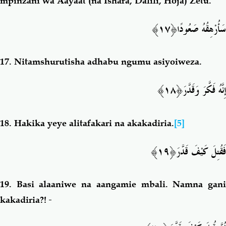
mpinzani wa Aayaat (na Ishara, Dalili, Hoja) Zetu.
﴿١٧﴾
سَأُرْهِقُهُ صَعُودًا
17.
Nitamshurutisha adhabu ngumu asiyoiweza.
﴿١٨﴾
إِنَّهُ فَكَّرَ وَقَدَّرَ
18.
Hakika yeye alitafakari na akakadiria.
[5]
َ﴿١٩﴾
فَقُتِلَ كَيْفَ قَدَّر
19.
Basi alaaniwe na aangamie mbali. Namna gan
kakadiria?!