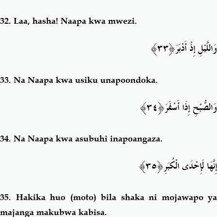
32. Laa, h
asha! Naapa kwa mwezi.
َ﴿٣٣﴾
وَاللَّيْلِ إِذْ أَدْبَر
33.
Na Naapa kwa usiku unapoondoka.
﴿٣٤﴾
وَالصُّبْحِ إِذَا أَسْفَرَ
34. Na Naapa kwa asubuhi inapoangaza.
إِنَّهَا لَإِحْدَى الْكُبَرِ﴿٣٥﴾
35.
Hakika huo (moto) bila shaka ni mojawapo ya
majanga makubwa kabisa.