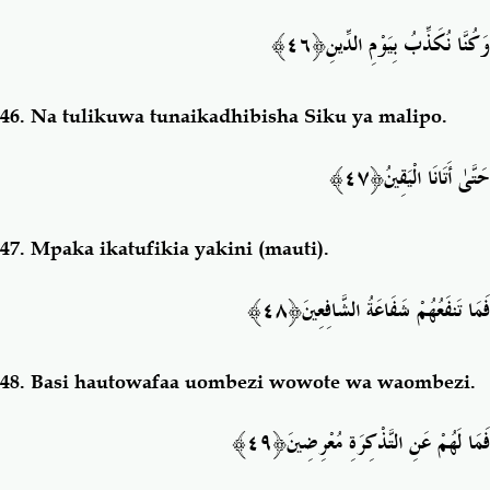
وَكُنَّا نُكَذِّبُ بِيَوْمِ
الدِّينِ﴿٤٦﴾
46.
Na tulikuwa tunaikadhibisha Siku ya malipo.
﴿٤٧﴾
حَتَّىٰ أَتَانَا الْيَقِينُ
47.
Mpaka ikatufikia yakini (mauti).
﴿٤٨﴾
فَمَا تَنفَعُهُمْ شَفَاعَةُ الشَّافِعِينَ
48.
Basi hautowafaa uombezi wowote wa waombezi.
َ﴿٤٩﴾
فَمَا لَهُمْ عَنِ التَّذْكِرَةِ مُعْرِضِين