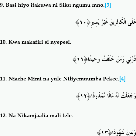
9.
Basi hiyo itakuwa ni Siku ngumu mno.
[3]
﴿١٠﴾
عَلَى الْكَافِرِينَ غَيْرُ يَسِيرٍ
10.
Kwa makafiri si nyepesi.
﴿١١﴾
ذَرْنِي وَمَنْ خَلَقْتُ وَحِيدًا
11.
Niache Mimi na yule Niliyemuumba Pekee.
[4]
﴿١٢﴾
وَجَعَلْتُ لَهُ مَالًا مَّمْدُودًا
12.
Na Nikamjaalia mali tele.
﴿١٣﴾
وَبَنِينَ شُهُودًا