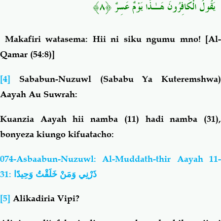
يَقُولُ الْكَافِرُونَ هَـٰذَا يَوْمٌ عَسِرٌ ﴿٨﴾
Makafiri watasema: Hii ni siku ngumu mno!
[Al-
Qamar (54:8)]
[4]
Sababun-Nuzuwl (Sababu Ya Kuteremshwa)
Aayah Au Suwrah:
Kuanzia Aayah hii namba (11) hadi namba (31),
bonyeza
kiungo kifuatacho:
074-Asbaabun-Nuzuwl: Al-Muddath-thir Aayah 11-
31:
ذَرْنِي وَمَنْ خَلَقْتُ وَحِيدًا
[5]
Alikadiria Vipi?