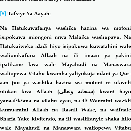
[8]
Tafsiyr Ya Aayah:
Na Hatukuwafanya washika hazina wa motoni
isipokuwa miongoni mwa Malaika washupavu. Na
Hatukuiweka idadi hiyo isipokuwa kuwatahini wale
waliomkufuru Allaah na ili imaan ya yakini
ipatikane kwa wale Mayahudi na Manaswara
waliopewa Vitabu kwamba yaliyokuja ndani ya Qur-
aan juu ya washika hazina wa motoni ni ukweli
utokao kwa Allaah (
سبحانه وتعالى
) kwani hay
yanaafikiana na vitabu vyao, na ili Waumini wazidi
kumuamini Allaah na Rasuli Wake, na waifuate
Sharia Yake kivitendo, na ili wasilifanyie shaka hilo
wale Mayahudi na Manaswara waliopewa Vitabu