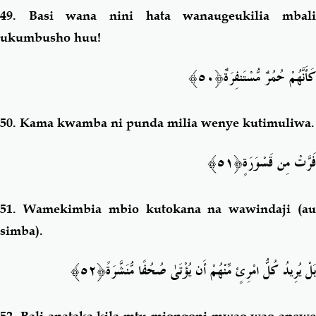
49.
Basi wana nini hata wanaugeukilia mbal
ukumbusho huu!
كَأَنَّهُمْ حُمُرٌ مُّسْتَنفِرَ
ةٌ﴿٥٠﴾
50.
Kama kwamba ni punda milia wenye kutimuliwa.
﴿٥١﴾
فَرَّتْ مِن قَسْوَرَةٍ
51.
Wamekimbia mbio kutokana na wawindaji (a
simba).
﴿٥٢﴾
بَلْ يُرِيدُ كُلُّ امْرِئٍ مِّنْهُمْ أَن يُؤْتَىٰ صُحُفًا مُّنَشَّرَةً