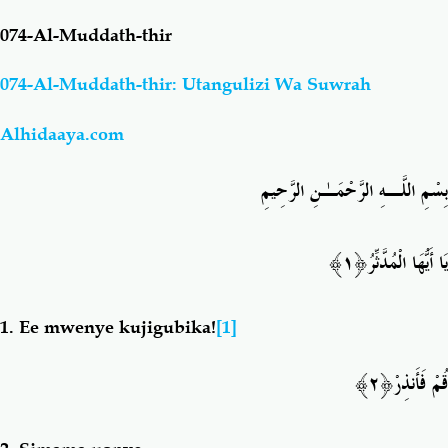
074-Al-Muddath-thir
Salaf Wa Ummah
Firaq-Makundi
074-Al-Muddath-thir: Utangulizi Wa Suwrah
Fiqh-Ibaadah
Duaa-Adhkaar
Alhidaaya.com
Fataawa Za Ulamaa
Kauli Za Salaf
بِسْمِ اللَّـهِ الرَّحْمَـٰنِ الرَّحِيمِ
Akhlaaq-Aadaab
Raqaaiq
﴿١﴾
يَا أَيُّهَا الْمُدَّثِّرُ
Familia-Jamii
Maswali-Majibu
1.
Ee mwenye kujigubika!
[1]
Chemsha Bongo
Vitabu
﴿٢﴾
قُمْ فَأَنذِرْ
Mapishi