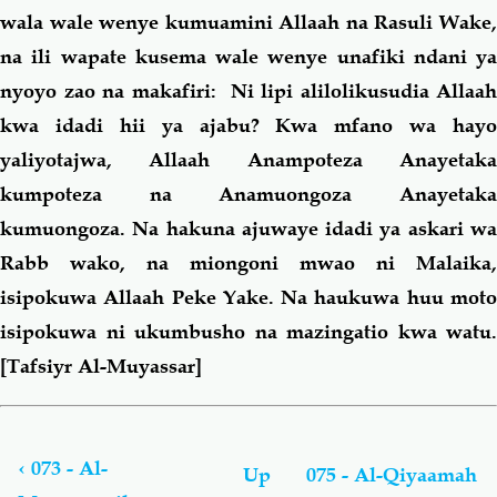
wala wale wenye kumuamini Allaah na Rasuli Wake,
na ili wapate kusema wale wenye unafiki ndani ya
nyoyo zao na makafiri: Ni lipi alilolikusudia Allaah
kwa idadi hii ya ajabu? Kwa mfano wa hayo
yaliyotajwa, Allaah Anampoteza Anayetaka
kumpoteza na Anamuongoza Anayetaka
kumuongoza. Na hakuna ajuwaye idadi ya askari wa
Rabb wako, na miongoni mwao ni Malaika,
isipokuwa Allaah Peke Yake.
Na haukuwa huu mot
isipokuwa ni ukumbusho na mazingatio kwa watu.
[Tafsiyr Al-Muyassar]
Book
traversal
links
‹
073 - Al-
Up
075 - Al-Qiyaamah
for