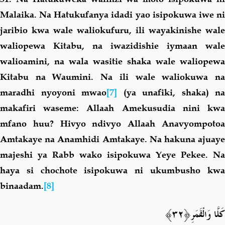
Malaika. Na Hatukufanya idadi yao isipokuwa iwe ni
jaribio kwa wale waliokufuru, ili wayakinishe wale
waliopewa Kitabu, na iwazidishie iymaan wale
walioamini, na wala wasitie shaka wale waliopewa
Kitabu na Waumini. Na ili wale waliokuwa na
maradhi nyoyoni mwao
[7]
(ya unafiki, shaka) na
makafiri waseme: Allaah Amekusudia nini kwa
mfano huu? Hivyo ndivyo Allaah Anavyompotoa
Amtakaye na Anamhidi Amtakaye. Na hakuna ajuaye
majeshi ya Rabb wako isipokuwa Yeye Pekee. Na
haya si chochote isipokuwa ni ukumbusho kwa
binaadam.
[8]
ِ﴿٣٢﴾
كَلَّا وَالْقَمَر