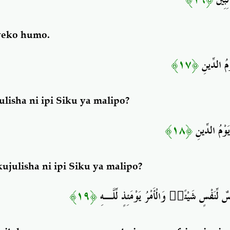
﴿١٦﴾
ئِبِينَ
weko humo.
﴿١٧﴾
ْمُ الدِّينِ
lisha ni ipi Siku ya malipo?
﴿١٨﴾
يَوْمُ الدِّينِ
ujulisha ni ipi Siku ya malipo?
﴿١٩﴾
وَالْأَمْرُ يَوْمَئِذٍ لِّلَّـهِ
َفْسٌ لِّنَفْسٍ شَيْئًا