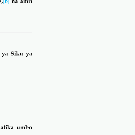
,
[6]
na amri
 ya Siku ya
katika umbo