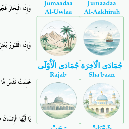
Jumaadaa
Jumaadaa
وَإِذَا الْبِحَارُ فُج
Al-Uwlaa
Al-Aakhirah
وَإِذَا الْقُبُورُ بُعْث
جُمَادَى الْآخِرَة
جُمَادَى الْأُوْلَى
Rajab
Sha'baan
عَلِمَتْ نَفْسٌ مَّا 
يَا أَيُّهَا الْإِنسَانُ 
شَعْبَانْ
رَجَبْ