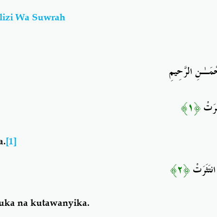
ulizi Wa Suwrah
حْمَـٰنِ الرَّحِيمِ
﴿١﴾
طَرَتْ
a.
[1]
﴿٢﴾
انتَثَرَتْ
guka na kutawanyika.