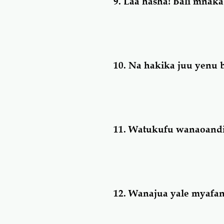
9. Laa hasha!
Bali mnaka
10.
Na hakika juu yenu 
11.
Watukufu wanaoandik
12.
Wanajua yale myafa