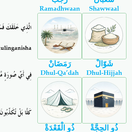
Ramadhwaan
Shawwaal
الَّذِي خَلَقَكَ فَسَ
ulinganisha
شَوّالْ
رَمَضَانْ
Dhul-Qa’dah
Dhul-Hijjah
فِي أَيِّ صُورَةٍ مَّ
كَلَّا بَلْ تُكَذِّبُون
ذُو الحِجَّةْ
ذُو الْقَعْدَةْ