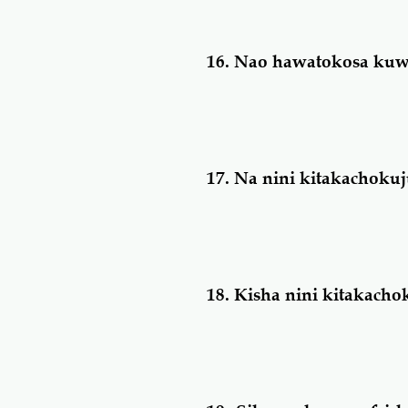
16.
Nao hawatokosa ku
17.
Na nini kitakachokuju
18.
Kisha nini kitakachok