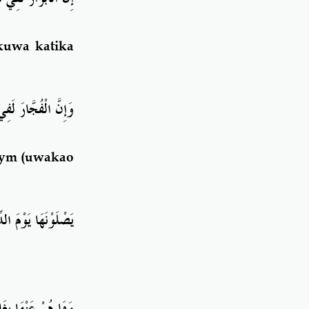
kuwa katika
وَإِنَّ الْفُجَّارَ لَ
iym (uwakao
يَصْلَوْنَهَا يَوْمَ ال