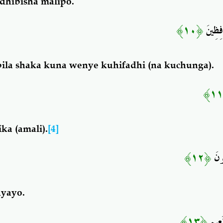
dhibisha malipo.
﴿١٠﴾
افِظِينَ
bila shaka kuna wenye kuhifadhi (na kuchunga).
a (amali).
[4]
﴿١٢﴾
ُونَ
nyayo.
﴿١٣﴾
نَعِيمٍ