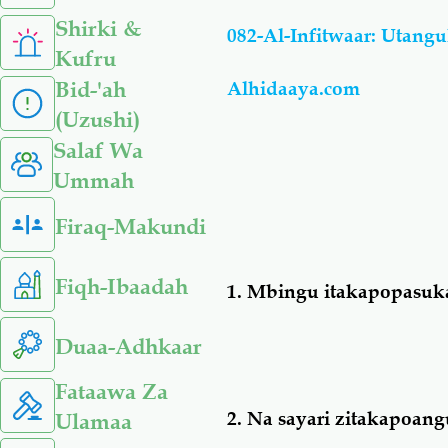
Shirki &
082-Al-Infitwaar: Utang
Kufru
Bid-'ah
Alhidaaya.com
(Uzushi)
Salaf Wa
Ummah
Firaq-Makundi
Fiqh-Ibaadah
1.
Mbingu itakapopasuk
Duaa-Adhkaar
Fataawa Za
2.
Na sayari zitakapoan
Ulamaa