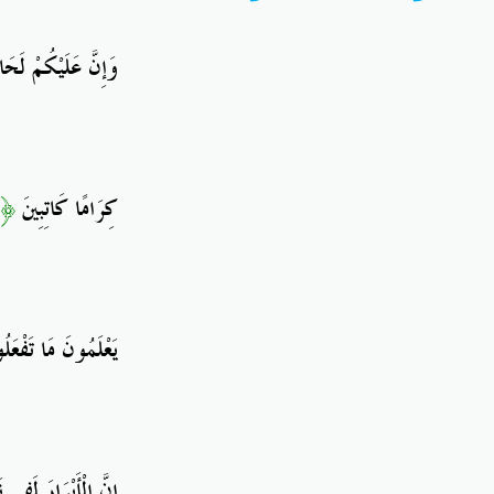
وَإِنَّ عَلَيْكُمْ لَحَ
﴿١١﴾
كِرَامًا كَاتِبِينَ
يَعْلَمُونَ مَا تَفْعَل
إِنَّ الْأَبْرَارَ لَفِي 