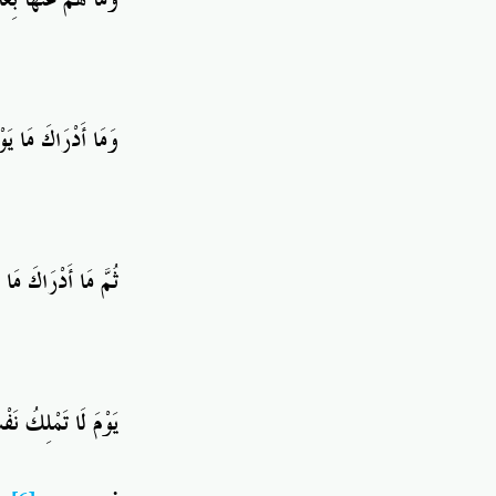
وَمَا هُمْ عَنْهَا بِغَا
وَمَا أَدْرَاكَ مَا يَو
ثُمَّ مَا أَدْرَاكَ مَا 
يَوْمَ لَا تَمْلِكُ ن