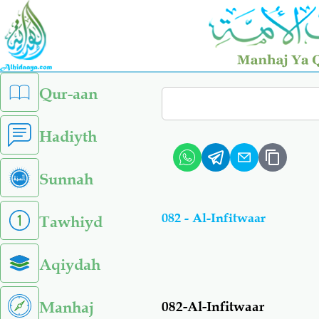
Skip
to
main
content
left
Qur-aan
Search
sidebar
menu
Hadiyth
Sunnah
082 - Al-Infitwaar
Tawhiyd
Aqiydah
Manhaj
082-Al-Infitwaar