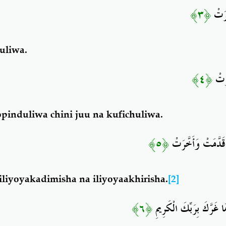
﴿٣﴾
ِّرَتْ
uliwa.
﴿٤﴾
ِرَتْ
induliwa chini juu na kufichuliwa.
﴿٥﴾
قَدَّمَتْ وَأَخَّرَتْ
 iliyoyakadimisha na iliyoyaakhirisha.
[2]
﴿٦﴾
مَا غَرَّكَ بِرَبِّكَ الْكَرِيمِ