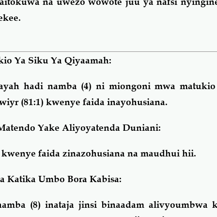
aitokuwa na uwezo wowote juu ya nafsi nyingine
ekee.
io Ya Siku Ya Qiyaamah:
yah hadi namba (4) ni miongoni mwa matukio
iyr (81:1) kwenye faida inayohusiana.
Matendo Yake Aliyoyatenda Duniani:
) kwenye faida zinazohusiana na maudhui hii.
Katika Umbo Bora Kabisa:
namba (8) inataja jinsi binaadam alivyoumbwa 