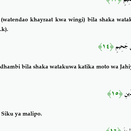
(watendao khayraat kwa wingi) bila shaka wata
.k).
﴿١٤﴾
فِي جَحِيمٍ
dhambi bila shaka watakuwa katika moto wa Jah
﴿١٥﴾
دِّينِ
Siku ya malipo.