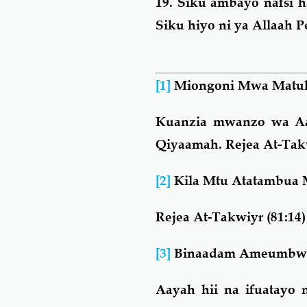
19.
Siku ambayo nafsi h
Siku hiyo ni ya Allaah P
[1]
Miongoni Mwa Matuk
Kuanzia mwanzo wa Aa
Qiyaamah. Rejea At-Takw
[2]
Kila Mtu Atatambua 
Rejea At-Takwiyr (81:14
[3]
Binaadam Ameumbwa 
Aayah hii na ifuatayo 