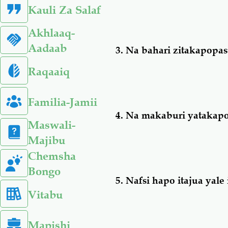
Kauli Za Salaf
Akhlaaq-
Aadaab
3.
Na bahari zitakapopas
Raqaaiq
Familia-Jamii
4.
Na makaburi yatakapop
Maswali-
Majibu
Chemsha
Bongo
5.
Nafsi hapo itajua yale
Vitabu
Mapishi