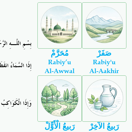
بِسْمِ اللَّـهِ الرَّ
صَفَرْ
مُحَرَّمْ
Rabiy’u
Rabiy'u
إِذَا السَّمَاءُ انفَ
Al-Awwal
Al-Aakhir
وَإِذَا الْكَوَاكِبُ 
رَبيعُ الآخِرْ
رَبيعُ الْأَوًّلْ