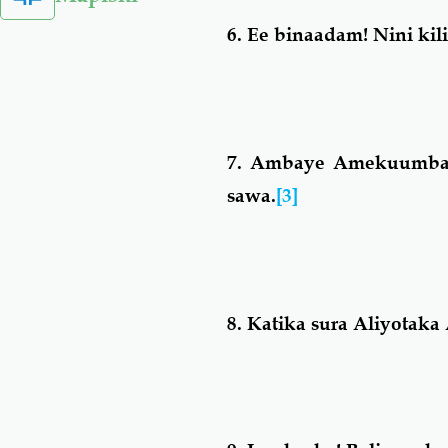
6.
Ee binaadam! Nini ki
7.
Ambaye Amekuumba, 
sawa.
[3]
8.
Katika sura Aliyotak