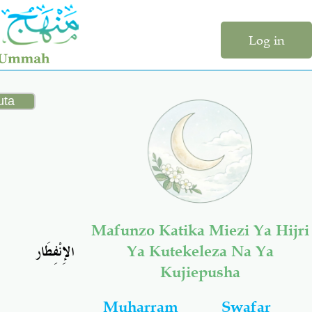
Log in
Mafunzo Katika Miezi Ya Hijri
الإِنْفِطَار
Ya Kutekeleza Na Ya
Kujiepusha
Muharram
Swafar