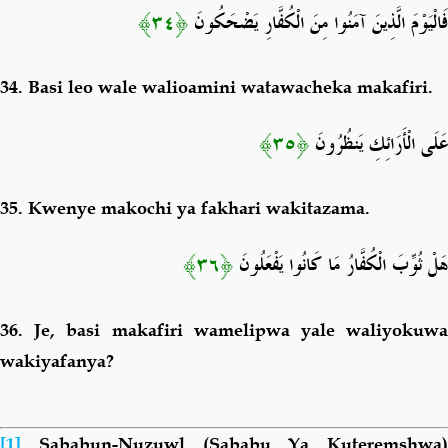
﴿٣٤﴾
فَالْيَوْمَ الَّذِينَ آمَنُوا مِنَ الْكُفَّارِ يَضْحَكُونَ
34.
Basi leo wale walioamini watawacheka makafiri.
﴿٣٥﴾
عَلَى الْأَرَائِكِ يَنظُرُونَ
35.
Kwenye makochi ya fakhari wakitazama.
﴿٣٦﴾
هَلْ ثُوِّبَ الْكُفَّارُ مَا كَانُوا يَفْعَلُونَ
36.
Je, basi makafiri wamelipwa yale waliyokuw
wakiyafanya?
[1]
Sababun-Nuzuwl (Sababu Ya Kuteremshwa)