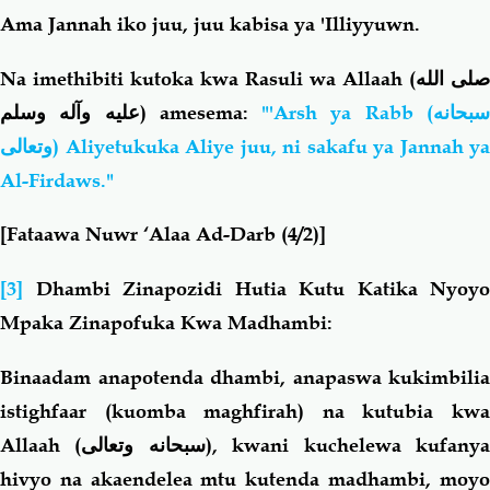
Ama Jannah iko juu, juu kabisa ya
'Illiyyuwn.
Na imethibiti kutoka kwa Rasuli wa Allaah (
صلى الله
عليه وآله وسلم
) amesema:
"'Arsh ya Rabb (
بحانه
وتعالى
) Aliyetukuka Aliye juu, ni sakafu ya Jannah ya
Al-Firdaws."
[Fataawa Nuwr ‘Alaa Ad-Darb (4/2)]
[3]
Dhambi Zinapozidi Hutia Kutu Katika Nyoyo
Mpaka Zinapofuka Kwa Madhambi:
Binaadam anapotenda dhambi, anapaswa kukimbilia
istighfaar (kuomba maghfirah) na kutubia kwa
Allaah (
سبحانه وتعالى
), kwani kuchelewa kufany
hivyo na akaendelea mtu kutenda madhambi, moyo