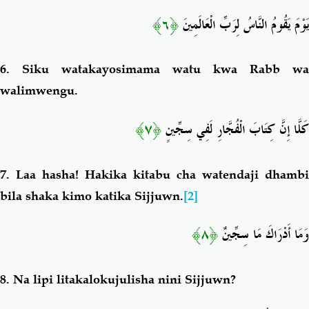
﴿٦﴾
يَوْمَ يَقُومُ النَّاسُ لِرَبِّ الْعَالَمِينَ
6.
Siku watakayosimama watu kwa Rabb wa
walimwengu.
﴿٧﴾
كَلَّا إِنَّ كِتَابَ الْفُجَّارِ لَفِي سِجِّينٍ
7. Laa hasha
! Hakika kitabu cha watendaji dhambi
bila shaka kimo katika Sijjuwn.
[2]
﴿٨﴾
وَمَا أَدْرَاكَ مَا سِجِّينٌ
8.
Na lipi litakalokujulisha nini Sijjuwn?