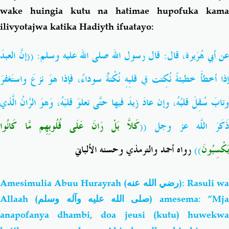
wake huingia kutu na hatimae hupofuka kama
ilivyotajwa katika Hadiyth ifuatayo:
عن أبي هُرَيرة، قال: قال رسول الله صلى الله عليه وسلم: ((إنَّ العبدَ
إذا أخطأَ خطيئةً نُكِتت في قلبِهِ نُكْتةٌ سوداءُ، فإذا هوَ نزعَ واستَغفرَ
وتابَ سُقِلَ قلبُهُ، وإن عادَ زيدَ فيها حتَّى تعلوَ قلبَهُ، وَهوَ الرَّانُ الَّذي
ذَكَرَ اللَّه عز وجل ((
كَلاَّ بَلْ رَانَ عَلَى قُلُوبِهِم مَّا كَانُوا
رواه أحمد والترمذي وحسنه الألباني
))
يَكْسِبُونَ
Amesimulia Abuu Hurayrah
(رضي الله عنه)
: Rasuli w
Allaah (
صلى الله عليه وآله وسلم
) amesema: “Mj
anapofanya dhambi, doa jeusi (kutu) huwekwa