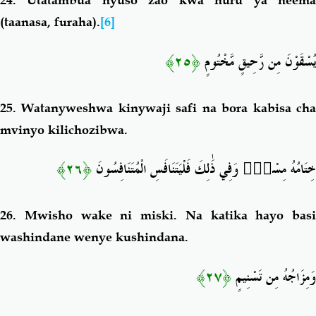
24.
Utatambua nyuso zao kwa nuru ya neem
(taanasa, furaha).
[6]
﴿٢٥﴾
يُسْقَوْنَ مِن رَّحِيقٍ مَّخْتُومٍ
25.
Watanyweshwa kinywaji safi na bora kabisa ch
mvinyo kilichozibwa.
﴿٢٦﴾
وَفِي ذَٰلِكَ فَلْيَتَنَافَسِ الْمُتَنَافِسُونَ
خِتَامُهُ مِسْكٌ
26.
Mwisho wake ni miski. Na katika hayo basi
washindane wenye kushindana.
﴿٢٧﴾
وَمِزَاجُهُ مِن تَسْنِيمٍ