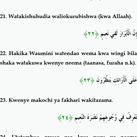
21.
Watakishuhudia waliokurubishwa (kwa Allaah).
﴿٢٢﴾
إِنَّ الْأَبْرَارَ لَفِي نَعِيمٍ
22.
Hakika Waumini watendao wema kwa wingi bil
shaka watakuwa kwenye neema (taanasa, furaha n.k).
﴿٢٣﴾
عَلَى الْأَرَائِكِ يَنظُرُونَ
23.
Kwenye makochi ya fakhari wakitazama.
﴿٢٤﴾
تَعْرِفُ فِي وُجُوهِهِمْ نَضْرَةَ النَّعِيمِ