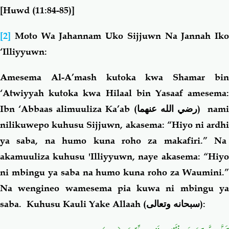
[Huwd (11:84-85)]
[2]
Moto Wa Jahannam Uko Sijjuwn Na Jannah Iko
‘Illiyyuwn:
Amesema Al-A’mash kutoka kwa Shamar bin
‘Atwiyyah kutoka kwa Hilaal bin Yasaaf amesema:
Ibn ‘Abbaas alimuuliza Ka’ab
(رضي الله عنهما)
nami
nilikuwepo kuhusu Sijjuwn, akasema: “Hiyo ni ardhi
ya saba, na humo kuna roho za makafiri.” Na
akamuuliza kuhusu 'Illiyyuwn, naye akasema: “Hiyo
ni mbingu ya saba na humo kuna roho za Waumini.”
Na wengineo wamesema pia kuwa ni mbingu ya
saba. Kuhusu Kauli Yake Allaah (
سبحانه وتعالى
):