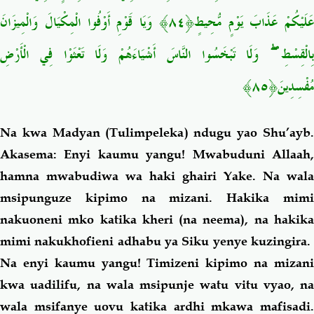
وَيَا قَوْمِ أَوْفُوا الْمِكْيَالَ وَالْمِيزَانَ
﴿٨٤﴾
عَلَيْكُمْ عَذَابَ يَوْمٍ مُّحِيطٍ
وَلَا تَبْخَسُوا النَّاسَ أَشْيَاءَهُمْ وَلَا تَعْثَوْا فِي الْأَرْضِ
ۖ
ِالْقِسْطِ
﴿٨٥﴾
مُفْسِدِينَ
Na kwa Madyan (Tulimpeleka) ndugu yao Shu’ayb.
Akasema: Enyi kaumu yangu!
Mwabuduni Allaah
hamna mwabudiwa wa haki ghairi Yake.
Na wala
msipunguze kipimo na mizani. Hakika mimi
nakuoneni mko katika kheri (na neema), na hakika
mimi nakukhofieni adhabu ya Siku yenye kuzingira.
Na enyi kaumu yangu! Timizeni kipimo na mizani
kwa uadilifu, na wala msipunje watu vitu vyao, na
wala msifanye uovu katika ardhi mkawa mafisadi.