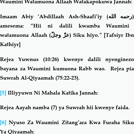
Waumini Watamuona Allaah Watakapokuwa Jannah:
Imaam Abiy ‘Abdillaah Ash-Shaafi’iy
(رحمه الله
amesema: “Hii ni dalili kwamba Waumini
watamuona Allaah (
عزّ وجلّ
) Siku hiyo.” [Tafsiyr Ib
Kathiyr]
Rejea Yuwnus (10:26) kwenye dalili nyenginezo
bayana za Waumini kumuona Rabb wao. Rejea pia
Suwrah Al-Qiyaamah (75:22-23).
[5]
Illiyyuwn Ni Mahala Katika Jannah:
Rejea Aayah namba (7) ya Suwrah hii kwenye faida.
[6]
Nyuso Za Waumini Zitang’ara Kwa Furaha Sik
Ya Qiyaamah: