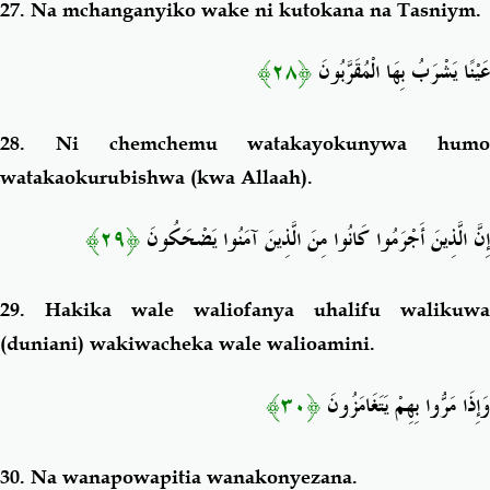
27.
Na mchanganyiko wake ni kutokana na Tasniym.
﴿٢٨﴾
عَيْنًا يَشْرَبُ بِهَا الْمُقَرَّبُونَ
28.
Ni chemchemu watakayokunywa humo
watakaokurubishwa (kwa Allaah).
﴿٢٩﴾
إِنَّ الَّذِينَ أَجْرَمُوا كَانُوا مِنَ الَّذِينَ آمَنُوا يَضْحَكُونَ
29.
Hakika wale waliofanya uhalifu walikuwa
(duniani) wakiwacheka wale walioamini.
﴿٣٠﴾
وَإِذَا مَرُّوا بِهِمْ يَتَغَامَزُونَ
30.
Na wanapowapitia wanakonyezana.