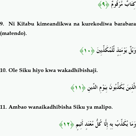
﴿٩﴾
كِتَابٌ مَّرْقُومٌ
9.
Ni Kitabu kimeandikwa na kurekodiwa barabar
(matendo).
﴿١٠﴾
وَيْلٌ يَوْمَئِذٍ لِّلْمُكَذِّبِينَ
10. Ole
Siku hiyo kwa wakadhibishaji.
﴿١١﴾
الَّذِينَ يُكَذِّبُونَ بِيَوْمِ الدِّينِ
11.
Ambao wanaikadhibisha Siku ya malipo.
﴿١٢﴾
وَمَا يُكَذِّبُ بِهِ إِلَّا كُلُّ مُعْتَدٍ أَثِيمٍ