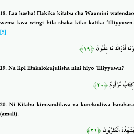
18. Laa hasha!
Hakika kitabu cha Waumini watenda
wema kwa wingi bila shaka kiko katika ‘Illiyyuwn.
[5]
﴿١٩﴾
وَمَا أَدْرَاكَ مَا عِلِّيُّونَ
19.
Na lipi litakalokujulisha nini hiyo ‘Illiyyuwn?
﴿٢٠﴾
كِتَابٌ مَّرْقُومٌ
20.
Ni Kitabu kimeandikwa na kurekodiwa barabar
(amali).
﴿٢١﴾
يَشْهَدُهُ الْمُقَرَّبُونَ