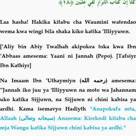
كَلَّا إِنَّ كِتَابَ الْأَبْرَارِ لَفِي عِلِّيِّينَ ﴿١٨﴾
Laa hasha!
Hakika kitabu cha Waumini watendao
wema kwa wingi bila shaka kiko katika ‘Illiyyuwn.
[‘Aliy bin Abiy Twalhah akipokea toka kwa Ibn
‘Abbaas amesema: Yaani ni Jannah (Pepo). [Tafsiyr
Ibn Kathiyr]
Na Imaam Ibn ‘Uthaymiyn
(رحمه الله)
amesema:
“Jannah iko juu ya
'Illiyyuwn
na moto wa Jahannam
uko katika Sijjuwn, na Sijjuwn ni chini kabisa ya
ardhi. Kama isemavyo Hadiyth
"Anapokufa mtu
Allaah (
سبحانه وتعالى
) Anasema: Kirekodi kitabu ch
mja Wangu katika Sijjuwn chini kabisa ya ardhi."