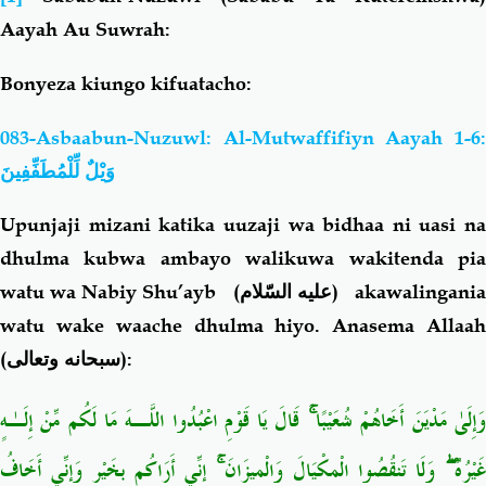
Aayah Au Suwrah:
Bonyeza kiungo kifuatacho:
083-Asbaabun-Nuzuwl: Al-Mutwaffifiyn Aayah 1-6:
وَيْلٌ لِّلْمُطَفِّفِينَ
Upunjaji mizani katika uuzaji wa bidhaa ni uasi na
dhulma kubwa ambayo walikuwa wakitenda pia
watu wa Nabiy Shu’ayb
(عليه السّلام)
akawalingani
watu wake waache dhulma hiyo.
Anasema Allaa
(
سبحانه وتعالى
):
قَالَ يَا قَوْمِ اعْبُدُوا اللَّـهَ مَا لَكُم مِّنْ إِلَـٰهٍ
ۚ
َإِلَىٰ مَدْيَنَ أَخَاهُمْ شُعَيْبًا
إِنِّي أَرَاكُم بِخَيْرٍ وَإِنِّي أَخَافُ
ۚ
وَلَا تَنقُصُوا الْمِكْيَالَ وَالْمِيزَانَ
ۖ
َيْرُهُ