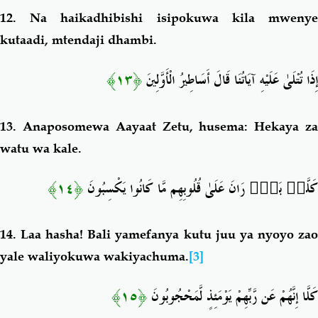
12.
Na haikadhibishi isipokuwa kila mweny
kutaadi, mtendaji dhambi.
﴿١٣﴾
إِذَا تُتْلَىٰ عَلَيْهِ آيَاتُنَا قَالَ أَسَاطِيرُ الْأَوَّلِينَ
13.
Anaposomewa Aayaat Zetu, husema: Hekaya z
watu wa kale.
﴿١٤﴾
رَانَ عَلَىٰ قُلُوبِهِم مَّا كَانُوا يَكْسِبُونَ
بَلْ
كَلَّا
14. Laa hasha
! Bali yamefanya kutu juu ya nyoyo za
yale waliyokuwa wakiyachuma.
[3]
﴿١٥﴾
كَلَّا إِنَّهُمْ عَن رَّبِّهِمْ يَوْمَئِذٍ لَّمَحْجُوبُونَ