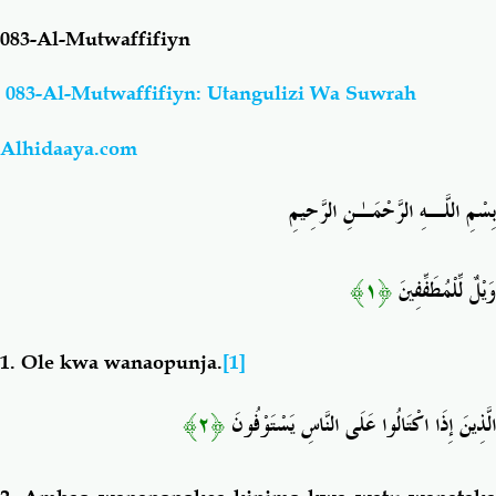
083-Al-Mutwaffifiyn
Salaf Wa Ummah
Firaq-Makundi
083-Al-Mutwaffifiyn: Utangulizi Wa Suwrah
Fiqh-Ibaadah
Duaa-Adhkaar
Alhidaaya.com
Fataawa Za Ulamaa
Kauli Za Salaf
بِسْمِ اللَّـهِ الرَّحْمَـٰنِ الرَّحِيمِ
Akhlaaq-Aadaab
Raqaaiq
﴿١﴾
وَيْلٌ لِّلْمُطَفِّفِينَ
Familia-Jamii
Maswali-Majibu
1. Ole
kwa wanaopunja.
[1]
Chemsha Bongo
Vitabu
﴿٢﴾
الَّذِينَ إِذَا اكْتَالُوا عَلَى النَّاسِ يَسْتَوْفُونَ
Mapishi