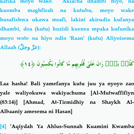
katika moyo wake. Akiacha dhambi hiyo, na
kuomba maghfirah na kutubu, moyo wake
husafishwa ukawa msafi, lakini akirudia kufanya
dhambi, doa (kutu) huzidi kuenea mpaka kufunika
moyo wote na hiyo ndio 'Raan' (kutu) Aliyoisema
Allaah (
عزّ وجلّ
):
كَلَّاۖ بَلْۜ رَانَ عَلَىٰ قُلُوبِهِم مَّا كَانُوا يَكْسِبُونَ ﴿١٤﴾
Laa hasha
! Bali yamefanya kutu juu ya nyoyo zao
yale waliyokuwa
wakiyachuma
[Al-Mutwaffifiy
(83:14)] [Ahmad, At-Tirmidhiy na Shaykh Al-
Albaaniy amesema ni Hasan]
[4]
‘
Aqiydah Ya Ahlus-Sunnah Kuamini Kwamb