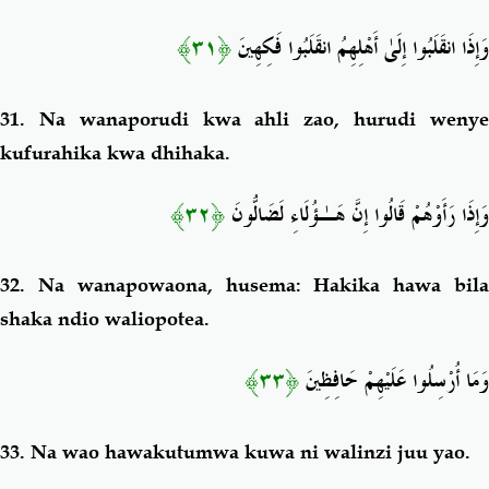
﴿٣١﴾
وَإِذَا انقَلَبُوا إِلَىٰ أَهْلِهِمُ انقَلَبُوا فَكِهِينَ
31.
Na wanaporudi kwa ahli zao, hurudi weny
kufurahika kwa dhihaka.
﴿٣٢﴾
وَإِذَا رَأَوْهُمْ قَالُوا إِنَّ هَـٰؤُلَاءِ لَضَالُّونَ
32.
Na wanapowaona, husema: Hakika hawa bil
shaka ndio waliopotea.
﴿٣٣﴾
وَمَا أُرْسِلُوا عَلَيْهِمْ حَافِظِينَ
33.
Na wao hawakutumwa kuwa ni walinzi juu yao.