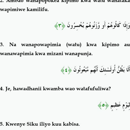
2.
Ambao wanapopokea kipimo kwa watu wanatak
wapimiwe kamilifu.
﴿٣﴾
وَإِذَا كَالُوهُمْ أَو وَّزَنُوهُمْ يُخْسِرُونَ
3.
Na wanapowapimia (watu) kwa kipimo au
wanawapimia kwa mizani wanapunja.
﴿٤﴾
أَلَا يَظُنُّ أُولَـٰئِكَ أَنَّهُم مَّبْعُوثُونَ
4.
Je, hawadhanii kwamba wao watafufuliwa?
﴿٥﴾
لِيَوْمٍ عَظِيمٍ
5.
Kwenye Siku iliyo kuu kabisa.