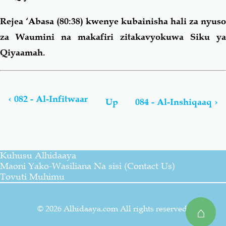
Rejea ‘Abasa (80:38) kwenye kubainisha hali za nyuso
za Waumini na makafiri zitakavyokuwa Siku ya
Qiyaamah.
Book
traversal
links
‹
082 - Al-Infitwaar
Up
084 - Al-Inshiqaaq
›
for
Tarjama
Ya
Maana
Ya
Kuhusu Alhidaaya
AL-
Maoni Yako-Wasiliana Na sisi (Contact Us)
QUR-
Tovuti Muhimu
AAN
AL-
© 2026 Alhidaaya.com All rights reserved.
⌂
'ADHWIYM
(Alhidaaya)