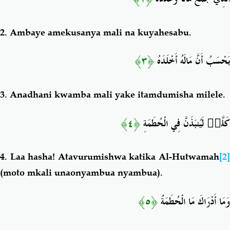
2.
Ambaye amekusanya mali na kuyahesabu.
﴿٣﴾
يَحْسَبُ أَنَّ مَالَهُ أَخْلَدَهُ
3.
Anadhani kwamba mali yake itamdumisha
milele
.
﴿٤﴾
لَيُنبَذَنَّ فِي الْحُطَمَةِ
كَلَّا
4. Laa h
asha! Atavurumishwa katika Al-Hutwamah
[2
(
moto mkali unaonyambua nyambua).
﴿٥﴾
وَمَا أَدْرَاكَ مَا الْحُطَمَةُ