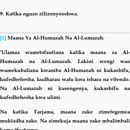
9.
Katika nguzo
zilizonyooshwa
.
[1]
Maana Ya Al-Humazah Na Al-Lumazah:
‘Ulamaa wametofautiana katika maana za Al-
Humazah na Al-Lumazah. Lakini wengi wao
wamekubaliana kwamba Al-Humazah ni
kukashifu,
kufedhehesha, kudharau watu kwa ishara na vitendo.
Na Al-Lumazah ni kusengenya, kukashifu na
kufedhehesha kwa ulimi.
Na katika Tarjama, maana zake zimetegemea
muktadha zake. Na zimekuja maana zake mbalimbali
kama ifuatavyo: