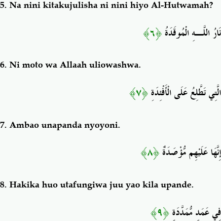
5.
Na nini kitakujulisha ni nini hiyo Al-Hutwamah?
﴿٦﴾
نَارُ اللَّـهِ الْمُوقَدَةُ
6. Ni
moto wa Allaah
uliowashwa
.
﴿٧﴾
الَّتِي تَطَّلِعُ عَلَى الْأَفْئِدَةِ
7.
Ambao
unapanda
nyoyoni.
﴿٨﴾
إِنَّهَا عَلَيْهِم مُّؤْصَدَةٌ
8.
Hakika huo utafungiwa juu yao kila upande.
﴿٩﴾
فِي عَمَدٍ مُّمَدَّدَةٍ