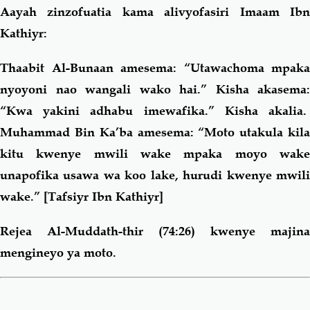
Aayah zinzofuatia kama alivyofasiri Imaam Ibn
Kathiyr:
Thaabit Al-Bunaan amesema: “Utawachoma mpaka
nyoyoni nao wangali wako hai.” Kisha akasema:
“Kwa yakini adhabu imewafika.” Kisha akalia.
Muhammad Bin Ka’ba amesema: “Moto utakula kila
kitu kwenye mwili wake mpaka moyo wake
unapofika usawa wa koo lake, hurudi kwenye mwili
wake.” [Tafsiyr Ibn Kathiyr]
Rejea Al-Muddath-thir (74:26) kwenye majina
mengineyo ya moto
.
Book
traversal