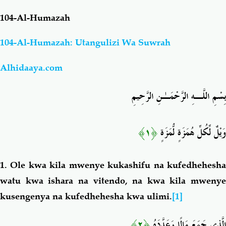
104-Al-Humazah
Salaf Wa Ummah
Firaq-Makundi
104-Al-Humazah: Utangulizi Wa Suwrah
Fiqh-Ibaadah
Duaa-Adhkaar
Alhidaaya.com
Fataawa Za Ulamaa
Kauli Za Salaf
بِسْمِ اللَّـهِ الرَّحْمَـٰنِ الرَّحِيمِ
Akhlaaq-Aadaab
Raqaaiq
﴿١﴾
وَيْلٌ لِّكُلِّ هُمَزَةٍ لُّمَزَةٍ
Familia-Jamii
Maswali-Majibu
1. Ole kwa kila mwenye kukashifu na kufedhehesha
Chemsha Bongo
Vitabu
watu kwa ishara na vitendo, na kwa kila mwenye
kusengenya na kufedhehesha kwa ulimi
.
[1]
Mapishi
﴿٢﴾
الَّذِي جَمَعَ مَالًا وَعَدَّدَهُ