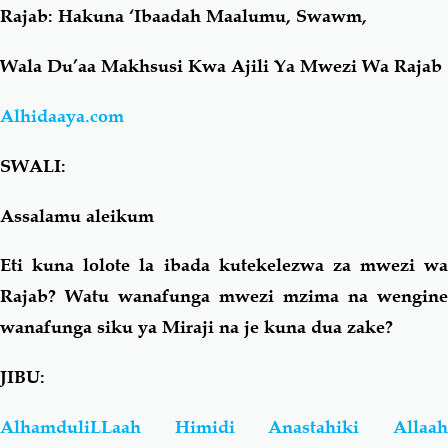
Rajab: Hakuna ‘Ibaadah Maalumu, Swawm,
Salaf Wa Ummah
Firaq-Makundi
Wala Du’aa Makhsusi Kwa Ajili Ya Mwezi Wa Rajab
Fiqh-Ibaadah
Duaa-Adhkaar
Alhidaaya.com
SWALI:
Fataawa Za Ulamaa
Kauli Za Salaf
Assalamu aleikum
Akhlaaq-Aadaab
Raqaaiq
Eti kuna lolote la ibada kutekelezwa za mwezi wa
Familia-Jamii
Maswali-Majibu
Rajab? Watu wanafunga mwezi mzima na wengine
wanafunga siku ya Miraji na je kuna dua zake?
Chemsha Bongo
Vitabu
JIBU:
Mapishi
AlhamduliLLaah Himidi Anastahiki Allaah