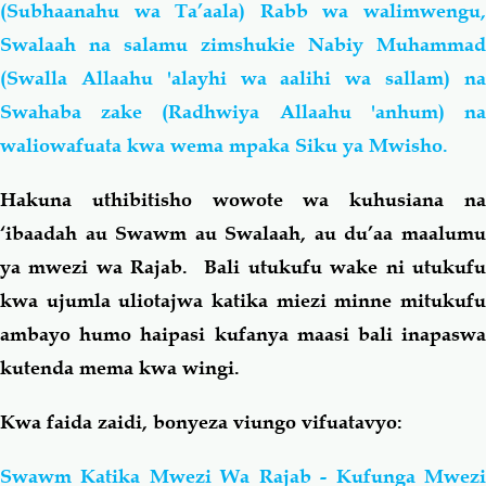
(Subhaanahu wa Ta’aala) Rabb wa walimwengu,
Swalaah na salamu zimshukie Nabiy Muhammad
(Swalla Allaahu 'alayhi wa aalihi wa sallam) na
Swahaba zake (Radhwiya Allaahu 'anhum) na
waliowafuata kwa wema mpaka Siku ya Mwisho.
Hakuna uthibitisho wowote wa kuhusiana na
‘ibaadah au Swawm au Swalaah, au du’aa maalumu
ya mwezi wa Rajab. Bali utukufu wake ni utukufu
kwa ujumla uliotajwa katika miezi minne mitukufu
ambayo humo haipasi kufanya maasi bali inapaswa
kutenda mema kwa wingi.
Kwa faida zaidi, bonyeza viungo vifuatavyo:
Swawm Katika Mwezi Wa Rajab - Kufunga Mwezi