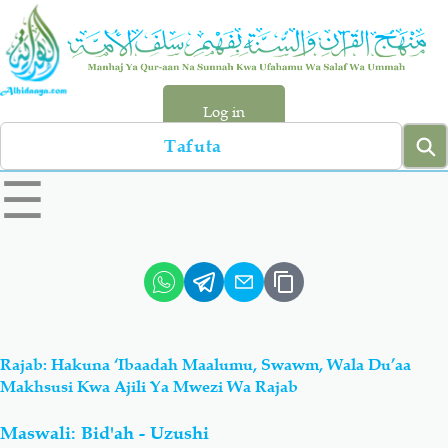
Skip
to
main
content
Log in
Search
left
☰
sidebar
menu
Qur-aan
Hadiyth
Sunnah
Tawhiyd
Rajab: Hakuna ‘Ibaadah Maalumu, Swawm, Wala Du’aa
Aqiydah
Manhaj
Makhsusi Kwa Ajili Ya Mwezi Wa Rajab
Maswali: Bid'ah - Uzushi
Shirki & Kufru
Bid-'ah (Uzushi)