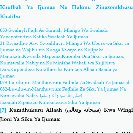
Khutbah Ya Ijumaa Na Hukmu Zinazomkhusu
Khatibu
053-Swahiyh Fiqh As-Sunnah: Mlango Wa Swalaah:
Yanayotendwa Katika Swalaah Ya Ijumaa
31-Riyaadhw Asw-Swaalihiyn: Mlango Wa Ubora wa Siku ya
Ijumaa na Wajibu wa Kuoga Kwayo na Kujipaka
Manukato,Kwenda Mapema,Kuomba Dua Siku ya Ijumaa,
Kumswalia Nabiy na Kubainisha Wakati wa Kujibiwa
Dua,Kupendeza Kukithirisha Kumtaja Allaah Baada ya
Ijumaa
079-Lu-ulu-un-Manthuwrun: Fadhila Za Swalaah Ya Jamaa'ah
082-Lu-ulu-un-Manthuwrun: Fadhila Za Siku Ya Ijumaa Na
صلى الله عليه وآله وسلم
Kumswalia Nabiy (
)
Ibaadah Zipasazo Kutekelezwa Siku Ya Ijumaa
[7]
Kumdhukuru Allaah (
سبحانه وتعالى
) Kwa Wingi
Jioni Ya Siku Ya Ijumaa: