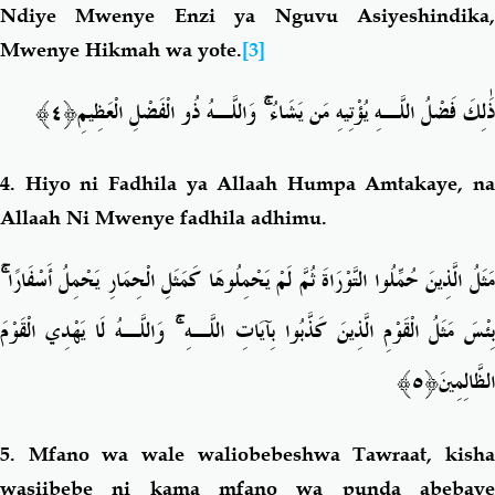
Ndiye
Mwenye Enzi ya Nguvu Asiyeshindika
Mwenye Hikmah wa yote.
[3]
﴿٤﴾
وَاللَّـهُ ذُو الْفَضْلِ الْعَظِيمِ
ۚ
ذَٰلِكَ فَضْلُ اللَّـهِ يُؤْتِيهِ مَن يَشَاءُ
4.
Hiyo ni Fadhila ya Allaah Humpa Amtakaye, na
Allaah Ni Mwenye fadhila adhimu.
ۚ
َثَلُ الَّذِينَ حُمِّلُوا التَّوْرَاةَ ثُمَّ لَمْ يَحْمِلُوهَا كَمَثَلِ الْحِمَارِ يَحْمِلُ أَسْفَارًا
وَاللَّـهُ لَا يَهْدِي الْقَوْمَ
ۚ
ِئْسَ مَثَلُ الْقَوْمِ الَّذِينَ كَذَّبُوا بِآيَاتِ اللَّـهِ
﴿٥﴾
الظَّالِمِينَ
5.
Mfano wa wale waliobebeshwa Tawraat, kish
wasiibebe ni kama mfano wa punda abebaye