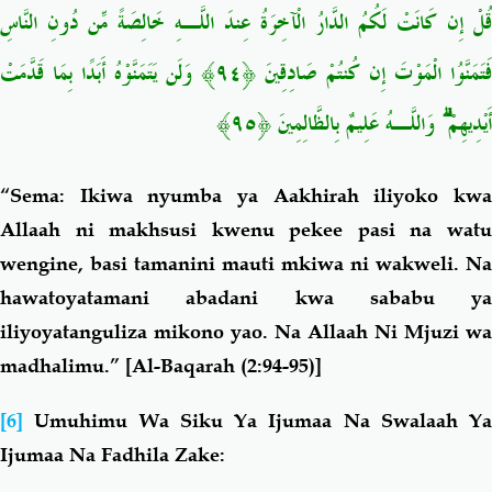
قُلْ إِن كَانَتْ لَكُمُ الدَّارُ الْآخِرَةُ عِندَ اللَّـهِ خَالِصَةً مِّن دُونِ النَّاسِ
فَتَمَنَّوُا الْمَوْتَ إِن كُنتُمْ صَادِقِينَ ﴿٩٤﴾ وَلَن يَتَمَنَّوْهُ أَبَدًا بِمَا قَدَّمَتْ
أَيْدِيهِمْ ۗ وَاللَّـهُ عَلِيمٌ بِالظَّالِمِينَ ﴿٩٥﴾
“Sema: Ikiwa nyumba ya Aakhirah iliyoko kwa
Allaah ni makhsusi kwenu pekee pasi na watu
wengine, basi tamanini mauti mkiwa ni wakweli. Na
hawatoyatamani abadani kwa sababu ya
iliyoyatanguliza mikono yao. Na Allaah Ni Mjuzi wa
madhalimu.”
[Al-Baqarah (2:94-95)]
[6]
Umuhimu Wa Siku Ya Ijumaa Na Swalaah Ya
Ijumaa Na Fadhila Zake: