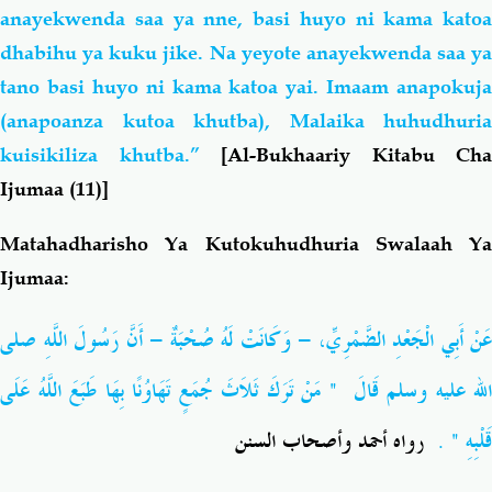
anayekwenda saa ya nne, basi huyo ni kama katoa
dhabihu ya kuku jike. Na yeyote anayekwenda saa ya
tano basi huyo ni kama katoa yai. Imaam anapokuja
(anapoanza kutoa khutba), Malaika huhudhuria
kuisikiliza khutba.”
[Al-Bukhaariy Kitabu Cha
Ijumaa (11)]
Matahadharisho Ya Kutokuhudhuria Swalaah Ya
Ijumaa:
عَنْ أَبِي الْجَعْدِ الضَّمْرِيِّ، - وَكَانَتْ لَهُ صُحْبَةٌ - أَنَّ رَسُولَ اللَّهِ صلى
‏ مَنْ تَرَكَ ثَلاَثَ جُمَعٍ تَهَاوُنًا بِهَا طَبَعَ اللَّهُ عَلَى
"
الله عليه وسلم قَالَ ‏
رواه أحمد وأصحاب السنن
‏ ‏.
"
قَلْبِهِ ‏