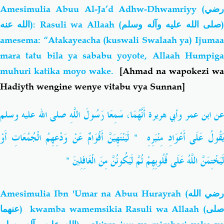
Amesimulia Abuu Al-Ja’d Adhw-Dhwamriyy
(رضي
الله عنه)
: Rasuli wa Allaah (
صلى الله عليه وآله وسلم
amesema: “Atakayeacha (kuswali Swalaah ya) Ijumaa
mara tatu bila ya sababu yoyote, Allaah Humpiga
muhuri katika moyo wake.
[Ahmad na wapokezi wa
Hadiyth wengine wenye vitabu vya Sunnan]
ن
ابن عمر وأبي هريرة أَنَّهُمَا، سَمِعَا رَسُولَ اللَّهِ صلى الله عليه وسلم
يَقُولُ عَلَى أَعْوَادِ مِنْبَرِهِ ‏ "‏ لَيَنْتَهِيَنَّ أَقْوَامٌ عَنْ وَدْعِهِمُ الْجُمُعَاتِ أَوْ
لَيَخْتِمَنَّ اللَّهُ عَلَى قُلُوبِهِمْ ثُمَّ لَيَكُونُنَّ مِنَ الْغَافِلِينَ ‏"‏ ‏
Amesimulia I
bn 'Umar na Abuu Hurayrah
(رضي الله
عنهما)
kwamba wamemsikia Rasuli wa Allaah (
صلى