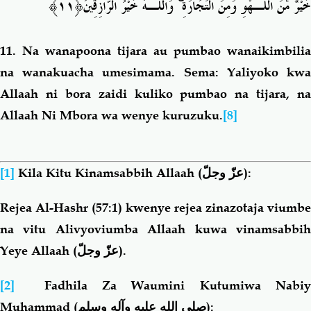
﴿١١﴾
وَاللَّـهُ خَيْرُ الرَّازِقِينَ
ۚ
خَيْرٌ مِّنَ اللَّـهْوِ وَمِنَ التِّجَارَةِ
11.
Na wanapoona tijara au pumbao wanaikimbilia
na wanakuacha umesimama. Sema: Yaliyoko kwa
Allaah ni bora zaidi kuliko pumbao na tijara, na
Allaah Ni Mbora wa wenye kuruzuku.
[8]
[1]
Kila Kitu Kinamsabbih Allaah (
عزّ وجلّ
):
Rejea Al-Hashr (57:1) kwenye rejea zinazotaja viumbe
na vitu Alivyoviumba Allaah kuwa vinamsabbih
Yeye Allaah (
عزّ وجلّ
).
[2]
Fadhila Za Waumini Kutumiwa Nabi
Muhammad (
صلى الله عليه وآله وسلم
):