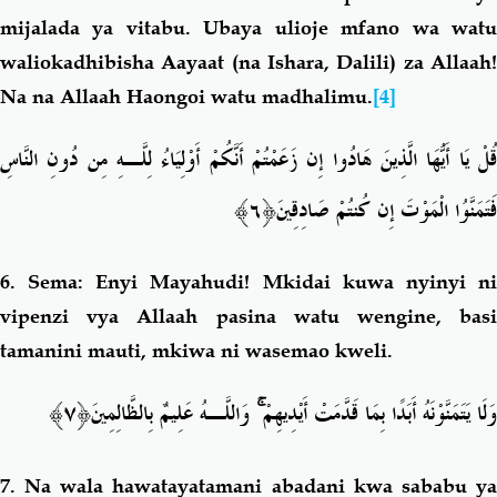
mijalada ya vitabu. Ubaya ulioje mfano wa watu
waliokadhibisha Aayaat (na Ishara, Dalili) za Allaah!
Na na Allaah Haongoi watu madhalimu.
[4]
قُلْ يَا أَيُّهَا الَّذِينَ هَادُوا إِن زَعَمْتُمْ أَنَّكُمْ أَوْلِيَاءُ لِلَّـهِ مِن دُونِ النَّاسِ
﴿٦﴾
فَتَمَنَّوُا الْمَوْتَ إِن كُنتُمْ صَادِقِينَ
6.
Sema: Enyi Mayahudi! Mkidai kuwa nyinyi n
vipenzi vya Allaah pasina watu wengine, basi
tamanini mauti, mkiwa ni wasemao kweli.
﴿٧﴾
وَاللَّـهُ عَلِيمٌ بِالظَّالِمِينَ
ۚ
وَلَا يَتَمَنَّوْنَهُ أَبَدًا بِمَا قَدَّمَتْ أَيْدِيهِمْ
7.
Na wala hawatayatamani abadani kwa sababu y