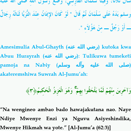
سَأَلَ ثَلاَثًا، وَفِينَا سَلْمَانُ الْفَارِسِيُّ، وَضَعَ رَسُولُ اللَّهِ صلى الله عليه
وسلم يَدَهُ عَلَى سَلْمَانَ ثُمَّ قَالَ ‏"‏ لَوْ كَانَ الإِيمَانُ عِنْدَ الثُّرَيَّا لَنَالَهُ رِجَالٌ
ـ أَوْ رَجُلٌ ـ مِنْ هَؤُلاَءِ ‏"‏‏.‏
Amesimulia Abul-Ghayth
(رضي الله عنه)
kutoka kw
Abuu Hurayrah
(رضي الله عنه)
: Tulikuwa tumeket
pamoja na Nabiy (
صلى الله عليه وآله وسلم
akateremshiwa Suwrah Al-Jumu’ah:
﴿٣﴾
وَهُوَ الْعَزِيزُ الْحَكِيمُ
ۚ
وَآخَرِينَ مِنْهُمْ لَمَّا يَلْحَقُوا بِهِمْ
“Na wengineo ambao bado hawajakutana nao. Naye
Ndiye
Mwenye Enzi ya Nguvu Asiyeshindika
Mwenye Hikmah wa yote.”
[Al-Jumu’a (62:3)]