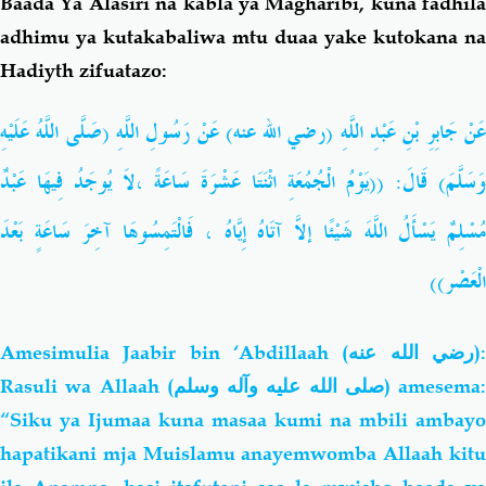
Baada Ya Alasiri na kabla ya Magharibi, kuna fadhila
adhimu ya kutakabaliwa mtu duaa yake kutokana na
Hadiyth zifuatazo:
عَنْ جَابِرِ بْنِ عَبْدِ اللَّهِ (رضي الله عنه) عَنْ رَسُولِ اللَّهِ (صَلَّى اللَّهُ عَلَيْهِ
وَسَلَّمَ) قَالَ: ((يَوْمُ الْجُمُعَةِ اثْنَتَا عَشْرَةَ سَاعَةً ،لاَ يُوجَدُ فِيهَا عَبْدٌ
مُسْلِمٌ يَسْأَلُ اللَّهَ شَيْئًا إلاَّ آتَاهُ إِيَّاهُ ، فَالْتَمِسُوهَا آخِرَ سَاعَةٍ بَعْدَ
الْعَصْر))
Amesimulia Jaabir bin ‘Abdillaah (
رضي الله عنه
)
Rasuli wa Allaah (
صلى الله عليه وآله وسلم
) amesema:
“Siku ya Ijumaa kuna masaa kumi na mbili ambayo
hapatikani mja Muislamu anayemwomba Allaah kitu