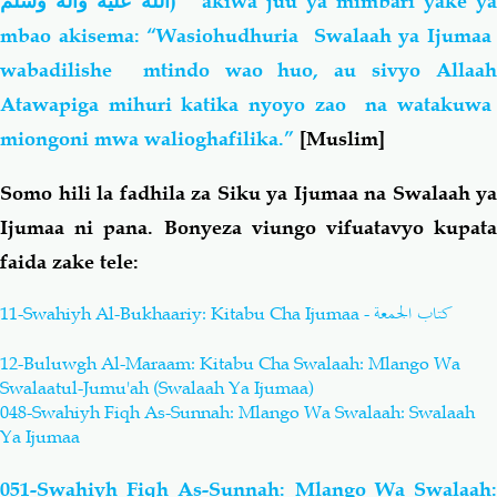
الله عليه وآله وسلم
) akiwa juu ya mimbari yake y
mbao
akisema: “Wasiohudhuria Swalaah ya Ijuma
wabadilishe mtindo wao huo, au sivyo Allaah
Atawapiga mihuri katika nyoyo zao na watakuwa
miongoni mwa walioghafilika.”
[Muslim]
Somo hili la fadhila za Siku ya Ijumaa na Swalaah ya
Ijumaa ni pana. Bonyeza viungo vifuatavyo kupata
faida zake tele:
كتاب الجمعة
11-Swahiyh Al-Bukhaariy: Kitabu Cha Ijumaa -
12-Buluwgh Al-Maraam: Kitabu Cha Swalaah: Mlango Wa
Swalaatul-Jumu'ah (Swalaah Ya Ijumaa)
048-Swahiyh Fiqh As-Sunnah: Mlango Wa Swalaah: Swalaah
Ya Ijumaa
051-Swahiyh Fiqh As-Sunnah: Mlango Wa Swalaah: