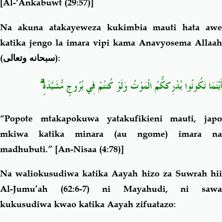
[Al-‘Ankabuwt (29:57)]
Na akuna atakayeweza kukimbia mauti hata awe
katika jengo la imara vipi kama Anavyosema Allaah
(
سبحانه وتعالى
):
ۗ
أَيْنَمَا تَكُونُوا يُدْرِككُّمُ الْمَوْتُ وَلَوْ كُنتُمْ فِي بُرُوجٍ مُّشَيَّدَةٍ
“Popote mtakapokuwa yatakufikieni mauti, japo
mkiwa katika minara (au ngome) imara na
madhubuti.”
[An-Nisaa (4:78)]
Na waliokusudiwa katika Aayah hizo za Suwrah hii
Al-Jumu’ah (62:6-7) ni Mayahudi, ni sawa
kukusudiwa kwao katika Aayah zifuatazo: