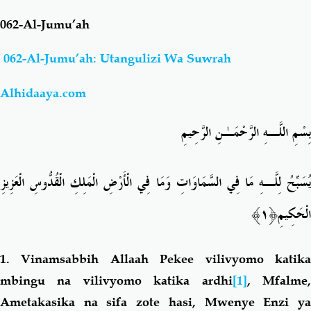
062-Al-Jumu’ah
Salaf Wa Ummah
Firaq-Makundi
062-Al-Jumu’ah: Utangulizi Wa Suwrah
Fiqh-Ibaadah
Duaa-Adhkaar
Alhidaaya.com
Fataawa Za Ulamaa
Kauli Za Salaf
بِسْمِ اللَّـهِ الرَّحْمَـٰنِ الرَّحِيمِ
Akhlaaq-Aadaab
Raqaaiq
يُسَبِّحُ لِلَّـهِ مَا فِي السَّمَاوَاتِ وَمَا فِي الْأَرْضِ الْمَلِكِ الْقُدُّوسِ الْعَزِيزِ
Familia-Jamii
Maswali-Majibu
﴿١﴾
الْحَكِيمِ
Chemsha Bongo
Vitabu
1.
Vinamsabbih Allaah Pekee vilivyomo katik
mbingu na vilivyomo katika ardhi
[1]
, Mfalme
Mapishi
Ametakasika na sifa zote hasi,
Mwenye Enzi y