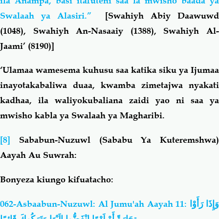
ila Anampa, basi itafuteni saa la mwisho baada ya
Swalaah ya Alasiri.”
[Swahiyh Abiy Daawuwd
(1048), Swahiyh An-Nasaaiy (1388), Swahiyh Al-
Jaami’ (8190)]
‘Ulamaa wamesema kuhusu saa katika siku ya Ijumaa
inayotakabaliwa duaa, kwamba zimetajwa nyakati
kadhaa, ila waliyokubaliana zaidi yao ni saa ya
mwisho kabla ya Swalaah ya Magharibi.
[8]
Sababun-Nuzuwl (Sababu Ya Kuteremshwa)
Aayah Au Suwrah:
Bonyeza kiungo kifuatacho:
062-Asbaabun-Nuzuwl: Al Jumu'ah Aayah 11:
‏وَإِذَا رَأَوْا