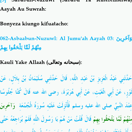
Aayah Au Suwrah:
Bonyeza kiungo kifuatacho:
062-Asbaabun-Nuzuwl: Al Jumu'ah Aayah 03:
وَآخَرِينَ
مِنْهُمْ لَمَّا يَلْحَقُوا بِهِمْ
Kauli Yake Allaah (
سبحانه وتعالى
):
حَدَّثَنِي عَبْدُ الْعَزِيزِ بْنُ عَبْدِ اللَّهِ، قَالَ حَدَّثَنِي سُلَيْمَانُ بْنُ بِلاَلٍ، عَنْ
ثَوْرٍ، عَنْ أَبِي الْغَيْثِ، عَنْ أَبِي هُرَيْرَةَ، رضى الله عنه قَالَ كُنَّا جُلُوسًا
ِنْدَ النَّبِيِّ صلى الله عليه وسلم فَأُنْزِلَتْ عَلَيْهِ سُورَةُ الْجُمُعَةِ ‏
وَآخَرِينَ
ِنْهُمْ لَمَّا يَلْحَقُوا بِهِمْ
قَالَ قُلْتُ مَنْ هُمْ يَا رَسُولَ اللَّهِ فَلَمْ يُرَاجِعْهُ حَتَّى