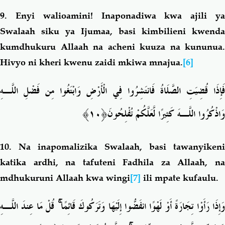
9.
Enyi walioamini! Inaponadiwa kwa ajili y
Swalaah siku ya Ijumaa, basi kimbilieni kwenda
kumdhukuru Allaah na acheni kuuza na kununua.
Hivyo ni kheri kwenu zaidi mkiwa mnajua.
[6]
فَإِذَا قُضِيَتِ الصَّلَاةُ فَانتَشِرُوا فِي الْأَرْضِ وَابْتَغُوا مِن فَضْلِ اللَّـهِ
﴿١٠﴾
وَاذْكُرُوا اللَّـهَ كَثِيرًا لَّعَلَّكُمْ تُفْلِحُونَ
10.
Na inapomalizika Swalaah, basi tawanyikeni
katika ardhi, na tafuteni Fadhila za Allaah, na
mdhukuruni Allaah kwa wingi
[7]
ili mpate kufaulu.
قُلْ مَا عِندَ اللَّـهِ
ۚ
َإِذَا رَأَوْا تِجَارَةً أَوْ لَهْوًا انفَضُّوا إِلَيْهَا وَتَرَكُوكَ قَائِمًا