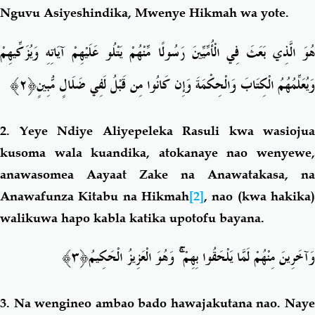
Nguvu Asiyeshindika,
Mwenye Hikmah wa yote.
هُوَ الَّذِي بَعَثَ فِي الْأُمِّيِّينَ رَسُولًا مِّنْهُمْ يَتْلُو عَلَيْهِمْ آيَاتِهِ وَيُزَكِّيهِمْ
﴿٢﴾
وَيُعَلِّمُهُمُ الْكِتَابَ وَالْحِكْمَةَ وَإِن كَانُوا مِن قَبْلُ لَفِي ضَلَالٍ مُّبِينٍ
2.
Yeye Ndiye Aliyepeleka Rasuli kwa wasiojua
kusoma wala kuandika, atokanaye nao wenyewe,
anawasomea Aayaat Zake na Anawatakasa, na
Anawafunza Kitabu na Hikmah
[2]
, nao (kwa hakika)
walikuwa hapo kabla katika upotofu bayana.
﴿٣﴾
وَهُوَ الْعَزِيزُ الْحَكِيمُ
ۚ
وَآخَرِينَ مِنْهُمْ لَمَّا يَلْحَقُوا بِهِمْ
3.
Na wengineo ambao bado hawajakutana nao. Nay