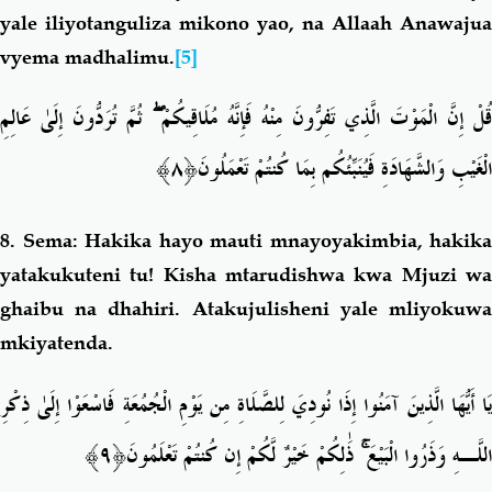
yale iliyotanguliza mikono yao, na Allaah Anawajua
vyema madhalimu.
[5]
ثُمَّ تُرَدُّونَ إِلَىٰ عَالِمِ
ۖ
قُلْ إِنَّ الْمَوْتَ الَّذِي تَفِرُّونَ مِنْهُ فَإِنَّهُ مُلَاقِيكُمْ
﴿٨﴾
الْغَيْبِ وَالشَّهَادَةِ فَيُنَبِّئُكُم بِمَا كُنتُمْ تَعْمَلُونَ
8.
Sema: Hakika hayo mauti mnayoyakimbia, hakika
yatakukuteni tu! Kisha mtarudishwa kwa Mjuzi wa
ghaibu na dhahiri. Atakujulisheni yale mliyokuwa
mkiyatenda.
يَا أَيُّهَا الَّذِينَ آمَنُوا إِذَا نُودِيَ لِلصَّلَاةِ مِن يَوْمِ الْجُمُعَةِ فَاسْعَوْا إِلَىٰ ذِكْرِ
﴿٩﴾
ذَٰلِكُمْ خَيْرٌ لَّكُمْ إِن كُنتُمْ تَعْلَمُونَ
ۚ
اللَّـهِ وَذَرُوا الْبَيْعَ