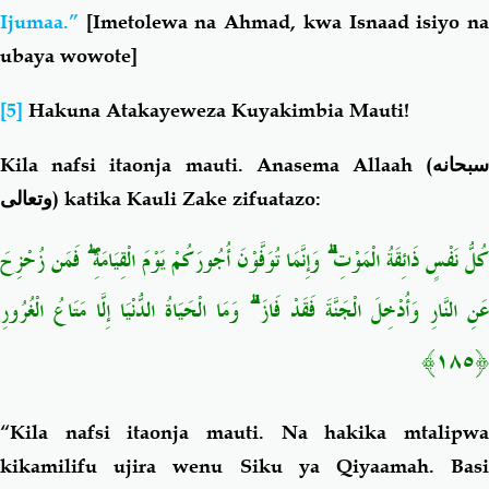
Ijumaa.”
[Imetolewa na Ahmad, kwa Isnaad isiyo n
ubaya wowote]
[5]
Hakuna Atakayeweza Kuyakimbia Mauti!
Kila nafsi itaonja mauti. Anasema Allaah (
سبحانه
وتعالى
) katika Kauli Zake zifuatazo:
كُلُّ نَفْسٍ ذَائِقَةُ الْمَوْتِ ۗ وَإِنَّمَا تُوَفَّوْنَ أُجُورَكُمْ يَوْمَ الْقِيَامَةِ ۖ فَمَن زُحْزِحَ
عَنِ النَّارِ وَأُدْخِلَ الْجَنَّةَ فَقَدْ فَازَ ۗ وَمَا الْحَيَاةُ الدُّنْيَا إِلَّا مَتَاعُ الْغُرُورِ
﴿١٨٥﴾
“Kila nafsi itaonja mauti. Na hakika mtalipwa
kikamilifu ujira wenu Siku ya Qiyaamah. Basi