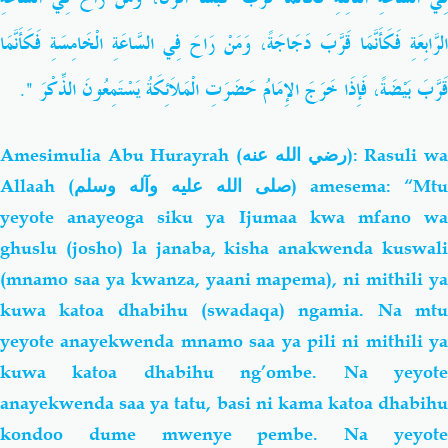
الرَّابِعَةِ فَكَأَنَّمَا قَرَّبَ دَجَاجَةً، وَمَنْ رَاحَ فِي السَّاعَةِ الْخَامِسَةِ فَكَأَنَّمَا
قَرَّبَ بَيْضَةً، فَإِذَا خَرَجَ الإِمَامُ حَضَرَتِ الْمَلاَئِكَةُ يَسْتَمِعُونَ الذِّكْرَ ‏"‏‏.‏
Amesimulia Abu Hurayrah (
رضي الله عنه
): Rasuli w
Allaah (
صلى الله عليه وآله وسلم
) amesema: “Mtu
yeyote anayeoga siku ya Ijumaa kwa mfano wa
ghuslu (josho) la janaba, kisha anakwenda kuswali
(mnamo saa ya kwanza, yaani mapema), ni mithili ya
kuwa katoa dhabihu (swadaqa) ngamia. Na mtu
yeyote anayekwenda mnamo saa ya pili ni mithili ya
kuwa katoa dhabihu ng’ombe. Na yeyote
anayekwenda saa ya tatu, basi ni kama katoa dhabihu
kondoo dume mwenye pembe. Na yeyote