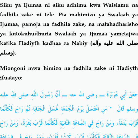
Siku ya Ijumaa ni siku adhimu kwa Waislamu na
fadhila zake ni tele. Pia mahimizo ya Swalaah ya
Ijumaa, pamoja na fadhila zake, na matahadharisho
ya kutokuhudhuria Swalaah ya Ijumaa yametajwa
katika Hadiyth kadhaa za Nabiy (
صلى الله عليه وآله
وسلم
).
Miongoni mwa himizo na fadhila zake ni Hadiyth
ifuatayo:
حعَنْ أَبِي هُرَيْرَةَ ـ رضى الله عنه ـ أَنَّ رَسُولَ اللَّهِ صلى الله عليه
وسلم قَالَ ‏ "‏ مَنِ اغْتَسَلَ يَوْمَ الْجُمُعَةِ غُسْلَ الْجَنَابَةِ ثُمَّ رَاحَ فَكَأَنَّمَا
قَرَّبَ بَدَنَةً، وَمَنْ رَاحَ فِي السَّاعَةِ الثَّانِيَةِ فَكَأَنَّمَا قَرَّبَ بَقَرَةً، وَمَنْ رَاحَ
فِي السَّاعَةِ الثَّالِثَةِ فَكَأَنَّمَا قَرَّبَ كَبْشًا أَقْرَنَ، وَمَنْ رَاحَ فِي السَّاعَةِ