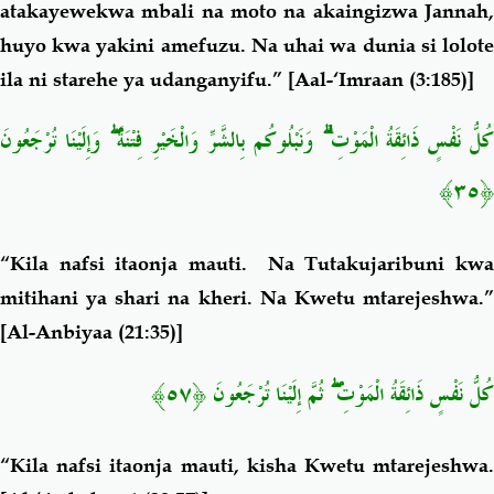
atakayewekwa mbali na moto na akaingizwa Jannah,
huyo kwa yakini amefuzu. Na uhai wa dunia si lolote
ila ni starehe ya udanganyifu.”
[Aal-‘Imraan (3:185)]
كُلُّ نَفْسٍ ذَائِقَةُ الْمَوْتِ ۗ وَنَبْلُوكُم بِالشَّرِّ وَالْخَيْرِ فِتْنَةً ۖ وَإِلَيْنَا تُرْجَعُونَ
﴿٣٥﴾
“Kila nafsi itaonja mauti. Na Tutakujaribuni kwa
mitihani ya shari na kheri. Na Kwetu mtarejeshwa.”
[Al-Anbiyaa (21:35)]
كُلُّ نَفْسٍ ذَائِقَةُ الْمَوْتِ ۖ ثُمَّ إِلَيْنَا تُرْجَعُونَ ﴿٥٧﴾
“Kila nafsi itaonja mauti, kisha Kwetu mtarejeshwa.