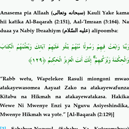
Anasema pia Allaah (
سبحانه وتعالى
) Kauli Yake kam
hii katika Al-Baqarah (2:151), Aal-‘Imraan (3:164). Na
duaa ya Nabiy Ibraahiym
(عليه السّلام)
alipoomba:
رَبَّنَا وَابْعَثْ فِيهِمْ رَسُولًا مِّنْهُمْ يَتْلُو عَلَيْهِمْ آيَاتِكَ وَيُعَلِّمُهُمُ الْكِتَابَ
وَالْحِكْمَةَ وَيُزَكِّيهِمْ ۚ إِنَّكَ أَنتَ الْعَزِيزُ الْحَكِيمُ ﴿١٢٩﴾
“Rabb wetu
, Wapelekee Rasuli miongoni mwao
atakayewasomea Aayaat Zako na atakayewafunza
Kitabu na Hikmah na atakayewatakasa. Hakika
Wewe Ni Mwenye Enzi ya Nguvu Asiyeshindika,
Mwenye Hikmah wa yote.”
[Al-Baqarah (2:129)]
[3]
Sababun-Nuzuwl (Sababu Ya Kuteremshwa)