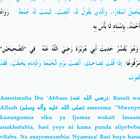
َحْمِلُ أَسْفَارًا، وَاَلَّذِي يَقُولُ لَهُ: أَنْصِتْ، لَيْسَتْ لَهُ جُمُعَةٌ
رَوَاهُ
أَحْمَدُ، بِإِسْنَادٍ لَا بَأْسَ بِهِ
وَهُوَ يُفَسِّرُ حَدِيثَ أَبِي هُرَيْرَةَ رَضِيَ اَللَّهُ عَنْهُ فِي "اَلصَّحِيحَيْنِ"
مَرْفُوعًا
: إِذَا قُلْتَ لِصَاحِبِكَ: أَنْصِتْ يَوْمَ اَلْجُمُعَةِ وَالْإِمَامِ يَخْطُبُ، فَقَدْ
لَغَوْتَ
Amesimulia Ibn ‘Abbaas
(رضي الله عنه)
: Rasuli w
Allaah (
صلى الله عليه وآله وسلم
) amesema: “Mweny
kuzungumza siku ya Ijumaa wakati Imaam
anakhutubia, basi yeye ni kama punda aliyebeba
vitabu. Na anayemuambia: Nyamaza! Basi huyo hana