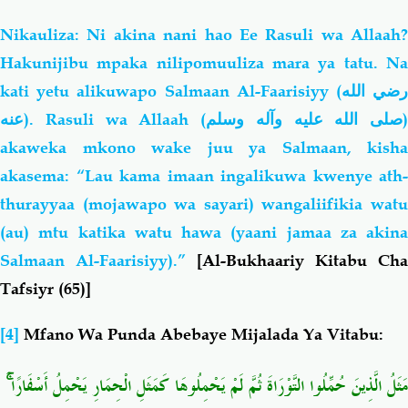
Nikauliza: Ni akina nani hao Ee Rasuli wa Allaah?
Hakunijibu mpaka nilipomuuliza mara ya tatu. Na
kati yetu alikuwapo Salmaan Al-Faarisiyy
(رضي الله
عنه)
. Rasuli wa Allaah (
صلى الله عليه وآله وسلم
)
akaweka mkono wake juu ya Salmaan, kisha
akasema: “Lau kama imaan ingalikuwa kwenye ath-
thurayyaa (mojawapo wa sayari) wangaliifikia watu
(au) mtu katika watu hawa (yaani jamaa za akina
Salmaan Al-Faarisiyy).”
[Al-Bukhaariy Kitabu Cha
Tafsiyr (65)]
[4]
Mfano Wa Punda Abebaye Mijalada Ya Vitabu:
ۚ
مَثَلُ الَّذِينَ حُمِّلُوا التَّوْرَاةَ ثُمَّ لَمْ يَحْمِلُوهَا كَمَثَلِ الْحِمَارِ يَحْمِلُ أَسْفَارًا