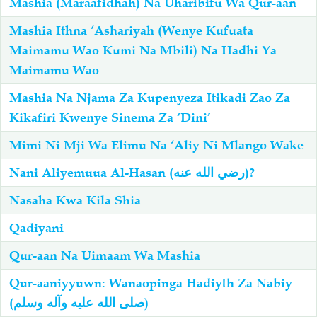
Mashia (Maraafidhah) Na Uharibifu Wa Qur-aan
Mashia Ithna ‘Ashariyah (Wenye Kufuata
Maimamu Wao Kumi Na Mbili) Na Hadhi Ya
Maimamu Wao
Mashia Na Njama Za Kupenyeza Itikadi Zao Za
Kikafiri Kwenye Sinema Za ‘Dini’
Mimi Ni Mji Wa Elimu Na ‘Aliy Ni Mlango Wake
Nani Aliyemuua Al-Hasan (رضي الله عنه)?
Nasaha Kwa Kila Shia
Qadiyani
Qur-aan Na Uimaam Wa Mashia
Qur-aaniyyuwn: Wanaopinga Hadiyth Za Nabiy
(صلى الله عليه وآله وسلم)