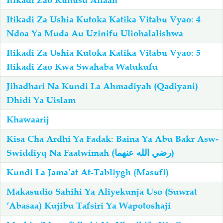
Itikadi Zao Kuhusu Allaah
Itikadi Za Ushia Kutoka Katika Vitabu Vyao: 4
Ndoa Ya Muda Au Uzinifu Uliohalalishwa
Itikadi Za Ushia Kutoka Katika Vitabu Vyao: 5
Itikadi Zao Kwa Swahaba Watukufu
Jihadhari Na Kundi La Ahmadiyah (Qadiyani)
Dhidi Ya Uislam
Khawaarij
Kisa Cha Ardhi Ya Fadak: Baina Ya Abu Bakr Asw-
Swiddiyq Na Faatwimah (رضي الله عنهما)
Kundi La Jama’at At-Tabliygh (Masufi)
Makasudio Sahihi Ya Aliyekunja Uso (Suwrat
‘Abasaa) Kujibu Tafsiri Ya Wapotoshaji