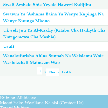
Swali Ambalo Shia Yeyote Hawezi Kulijibu
Swawm Ya ‘Ashuraa Baina Ya Wenye Kupinga Na
Wenye Kuunga Mkono
Ukweli Juu Ya Al-Kaafiy (Kitabu Cha Hadiyth Cha
Kutegemewa Cha Mashia)
Usufi
Wanakufurisha Ahlus Sunnah Na Waislamu Wote
Wasiokubali Maimaam Wao
Pagination
Page
1
Page
2
Next
Next ›
Last
Last »
page
page
Kuhusu Alhidaaya
Maoni Yako-Wasiliana Na sisi (Contact Us)
Tovuti Muhimu