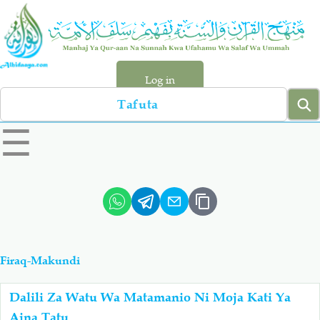
Skip
to
main
content
Log in
Search
left
☰
sidebar
menu
Qur-aan
Hadiyth
Sunnah
Tawhiyd
Firaq-Makundi
Aqiydah
Manhaj
Dalili Za Watu Wa Matamanio Ni Moja Kati Ya
Shirki & Kufru
Bid-'ah (Uzushi)
Aina Tatu