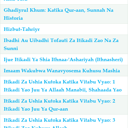
Ghadiyrul Khum: Katika Qur-aan, Sunnah Na
Salaf Wa Ummah
Firaq-Makundi
Historia
Hizbut-Tahriyr
Fiqh-Ibaadah
Duaa-Adhkaar
Ibadhi Au Uibadhi Tofauti Za Itikadi Zao Na Za
Sunni
Fataawa Za Ulamaa
Kauli Za Salaf
Ijue Itikadi Ya Shia Ithnaa-'Ashariyah (Ithnasheri)
Akhlaaq-Aadaab
Raqaaiq
Imaam Wakubwa Wanavyosema Kuhusu Mashia
Itikadi Za Ushia Kutoka Katika Vitabu Vyao: 1
Familia-Jamii
Maswali-Majibu
Itikadi Yao Juu Ya Allaah Manabii, Shahaada Yao
Chemsha Bongo
Vitabu
Itikadi Za Ushia Kutoka Katika Vitabu Vyao: 2
Itikadi Yao Juu Ya Qur-aan
Mapishi
Itikadi Za Ushia Kutoka Katika Vitabu Vyao: 3