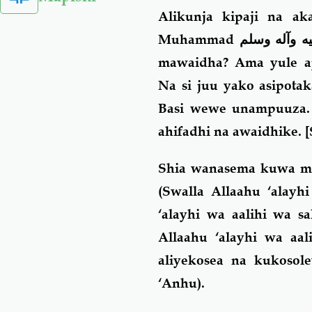
Alikunja kipaji na ak
Muhammad
ه وآله وسلم
mawaidha? Ama yule aj
Na si juu yako asipota
Basi wewe unampuuza. 
ahifadhi na awaidhike.
[
Shia wanasema kuwa mak
(Swalla Allaahu ‘alayh
‘alayhi wa aalihi wa 
Allaahu ‘alayhi wa aa
aliyekosea na kukosol
‘Anhu).