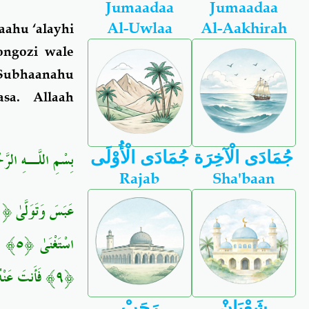
Jumaadaa
Jumaadaa
Al-Uwlaa
Al-Aakhirah
aahu ‘alayhi
ongozi wale
(Subhaanahu
sa. Allaah
جُمَادَى الْآخِرَة
جُمَادَى الْأُوْلَى
بِسْمِ اللَّـهِ الرَّ
Rajab
Sha'baan
عَبَسَ وَتَوَلَّىٰ ﴿١﴾
﴿٩﴾ فَأَنتَ عَنْهُ تَلَهَّىٰ ﴿١٠﴾ كَلَّا إِنَّهَا تَذْكِرَةٌ ﴿١١﴾ فَمَن شَاءَ ذَكَرَهُ ﴿١٢﴾
شَعْبَانْ
رَجَبْ