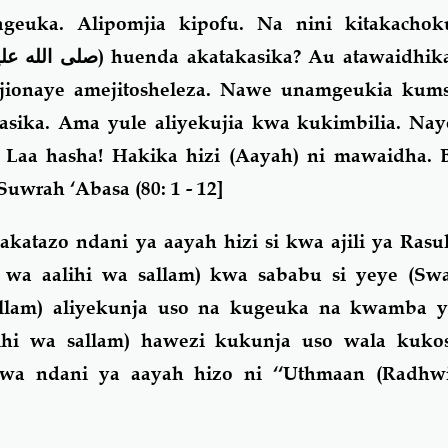
ageuka. Alipomjia kipofu. Na nini kitakachoku
صلى الله علي
) huenda akatakasika? Au atawaidhik
ionaye amejitosheleza. Nawe unamgeukia kums
kasika. Ama yule aliyekujia kwa kukimbilia. Na
Laa hasha! Hakika hizi (Aayah) ni mawaidha. B
Suwrah ‘Abasa (80: 1 - 12]
atazo ndani ya aayah hizi si kwa ajili ya Rasu
i wa aalihi wa sallam) kwa sababu si yeye (Swa
sallam) aliyekunja uso na kugeuka na kwamba y
lihi wa sallam) hawezi kukunja uso wala kukos
ewa ndani ya aayah hizo ni ‘‘Uthmaan (Radhw