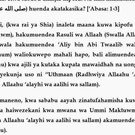
صلى الله عل
) huenda akatakasika?
[‘Abasa: 1-3]
, (kwa rai ya Shia) inaleta maana kuwa kipofu 
), hakumuendea Rasuli wa Allaah (Swalla Alla
, wala hakumuendea ‘Aliy bin Abi Twaalib w
hum) waliokuwepo mahali hapo, bali alimuende
u) kwa ajili ya kutaka kupata mawaidhah na uon
yekunja uso ni ‘‘Uthmaan (Radhwiya Allaahu ‘
 Allaahu ‘alayhi wa aalihi wa sallam).
 maneno, kwa sababu aayah zinatufahamisha kuw
, na haiwezekani kwa mwana wa Ummi Maktuw
a Allaahu ‘alayhi wa aalihi wa sallam) akamuend
u).