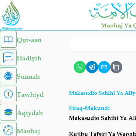
Skip
to
main
content
left
Qur-aan
Search
sidebar
menu
Hadiyth
Sunnah
Makasudio Sahihi Ya Aliy
Tawhiyd
Firaq-Makundi
Aqiydah
Makasudio Sahihi Ya Al
Manhaj
Kujibu Tafsiri Ya Wapot