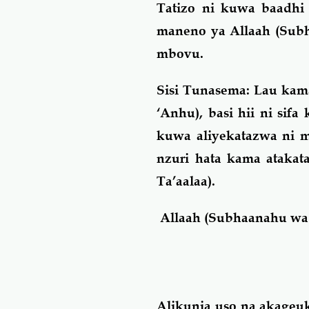
Tatizo ni kuwa baadhi
maneno ya Allaah (Subh
mbovu.
Sisi Tunasema:
Lau kama
‘Anhu), basi hii ni sif
kuwa aliyekatazwa ni mt
nzuri hata kama ataka
Ta’aalaa).
Allaah (Subhaanahu wa 
Alikunja uso na akageuk