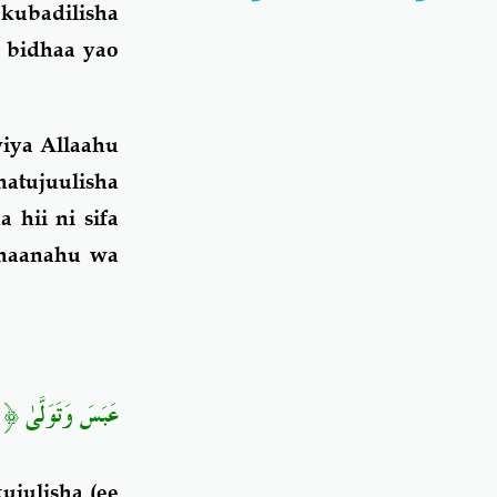
kubadilisha
a bidhaa yao
iya Allaahu
natujuulisha
 hii ni sifa
bhaanahu wa
عَبَسَ وَتَوَلَّىٰ ﴿١﴾أَن جَاءَهُ الْأَعْمَىٰ ﴿٢﴾وَمَا يُدْرِيكَ لَعَلَّهُ يَزَّكَّىٰ ﴿٣﴾
ujulisha (ee