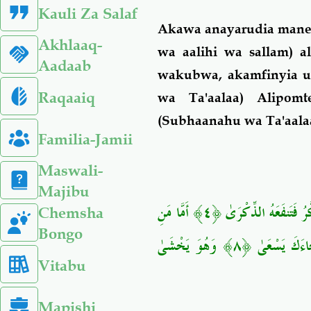
Kauli Za Salaf
Akawa anayarudia maneno
Akhlaaq-
wa aalihi wa sallam) 
Aadaab
wakubwa, akamfinyia us
Raqaaiq
wa Ta'aalaa) Alipom
(Subhaanahu wa Ta'aala
Familia-Jamii
Maswali-
Majibu
أَن جَاءَهُ الْأَعْمَىٰ ﴿٢﴾ وَمَا يُدْرِيكَ لَعَلَّهُ يَزَّكَّىٰ ﴿٣﴾ أَوْ يَذَّكَّرُ فَتَنفَعَهُ الذِّكْرَىٰ ﴿٤﴾ أَمَّا مَنِ
Chemsha
Bongo
اسْتَغْنَىٰ ﴿٥﴾ فَأَنتَ لَهُ تَصَدَّىٰ ﴿٦﴾ وَمَا عَلَيْكَ أَلَّا يَزَّكَّىٰ ﴿٧﴾ وَأَمَّا مَن جَاءَكَ يَسْعَىٰ ﴿٨﴾ وَهُوَ يَخْشَىٰ
Vitabu
Mapishi