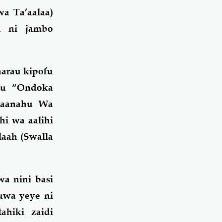
a Ta’aalaa)
i ni jambo
harau kipofu
au “Ondoka
bhaanahu Wa
hi wa aalihi
laah (Swalla
a nini basi
uwa yeye ni
ahiki zaidi