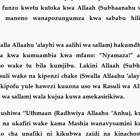
i funzo kwetu kutoka kwa Allaah (Subhaanahu w
u maneno wanapozungumza kwa sababu hil
alla Allaahu ‘alayhi wa aalihi wa sallam) hakumd
pia kwa kumuambia kwa mfano: “Nyamaza!” 
uso wake tu bila kumjibu. Lakini Allaah (Su
asuli wake na kipenzi chake (Swalla Allaahu ‘alay
 kipofu yule hawezi kuuona uso wa Rasuli wa Al
hi wa sallam) wala kujua kuwa amekasirikiwa.
ushiwa ‘‘Uthmaan (Radhwiya Allaahu ‘Anhu), kw
ki na ukafiri wake kama Mashia wanavyoamini k
do cha unafiki ni kikubwa zaidi na kinachost