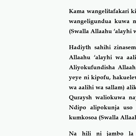
Kama wangelitafakari k
wangeligundua kuwa m
(Swalla Allaahu ‘alayhi w
Hadiyth sahihi zinase
Allaahu ‘alayhi wa aa
Aliyokufundisha Allaa
yeye ni kipofu, hakuele
wa aalihi wa sallam) a
Quraysh waliokuwa na
Ndipo alipokunja uso
kumkosoa (Swalla Allaahu
Na hili ni jambo la