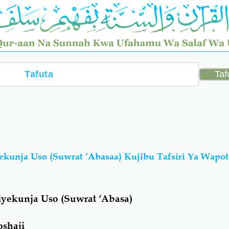
ekunja Uso (Suwrat ‘Abasaa) Kujibu Tafsiri Ya Wapot
iyekunja Uso (Suwrat ‘Abasa)
oshaji