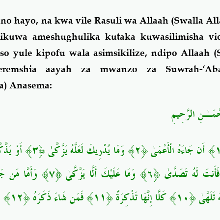
 hayo, na kwa vile Rasuli wa Allaah (Swalla All
alikuwa ameshughulika kutaka kuwasilimisha vi
o yule kipofu wala asimsikilize, ndipo Allaah 
teremshia aayah za mwanzo za Suwrah-‘Aba
a) Anasema:
حْمَـٰنِ الرَّحِيمِ