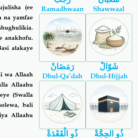
julisha (ee
Ramadhwaan
Shawwaal
a na yamfae
hughulikia.
ye anakhofu.
asi atakaye
شَوّالْ
رَمَضَانْ
li wa Allaah
Dhul-Qa’dah
Dhul-Hijjah
lla Allaahu
eye (Swalla
olewa, bali
iya Allaahu
ذُو الحِجَّةْ
ذُو الْقَعْدَةْ