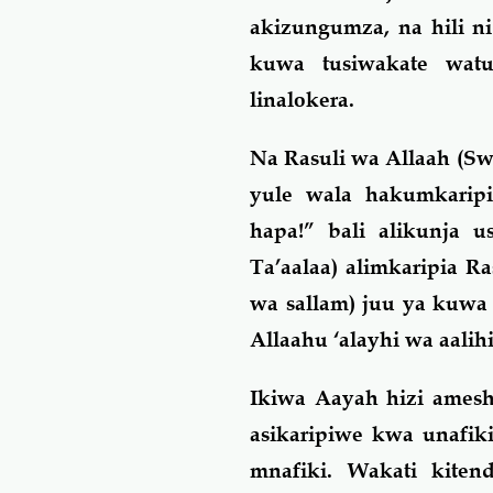
akizungumza, na hili n
kuwa tusiwakate wat
linalokera.
Na Rasuli wa Allaah (Sw
yule wala hakumkari
hapa!” bali alikunja 
Ta’aalaa) alimkaripia R
wa sallam) juu ya kuwa
Allaahu ‘alayhi wa aali
Ikiwa Aayah hizi amesh
asikaripiwe kwa unafi
mnafiki. Wakati kiten