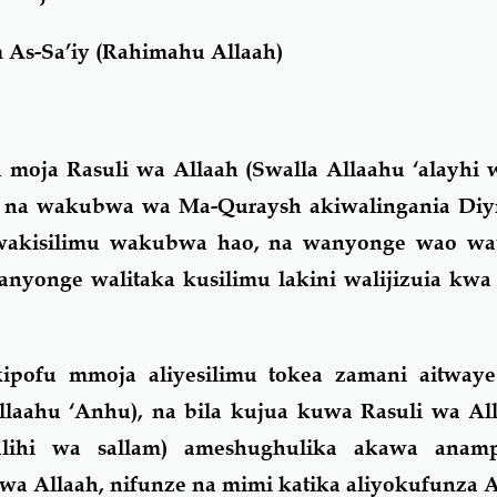
As-Sa’iy (Rahimahu Allaah)
moja Rasuli wa Allaah (Swalla Allaahu ‘alayhi 
a na wakubwa wa Ma-Quraysh akiwalingania Di
wakisilimu wakubwa hao, na wanyonge wao wa
anyonge walitaka kusilimu lakini walijizuia kw
ipofu mmoja aliyesilimu tokea zamani aitwa
aahu ‘Anhu), na bila kujua kuwa Rasuli wa All
alihi wa sallam) ameshughulika akawa anamp
 wa Allaah, nifunze na mimi katika aliyokufunza A