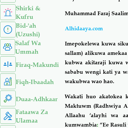
Shirki &
Muhammad Faraj Saalim 
Kufru
Bid-'ah
Alhidaaya.com
(Uzushi)
Salaf Wa
Imepokelewa kuwa siku 
Ummah
sallam) alikuwa ameka
kubwa akitaraji kuwa 
Firaq-Makundi
sababu wengi kati ya w
Fiqh-Ibaadah
wakubwa wao hao.
Wakati huo akatokea k
Duaa-Adhkaar
Maktuwm (Radhwiya All
Fataawa Za
Allaahu ‘alayhi wa a
Ulamaa
kumwambia
:
“Ee Rasuli