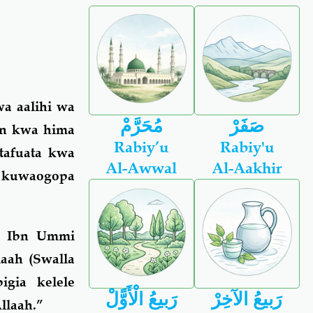
wa aalihi wa
صَفَرْ
مُحَرَّمْ
yn kwa hima
Rabiy’u
Rabiy'u
tafuata kwa
Al-Awwal
Al-Aakhir
a kuwaogopa
ye Ibn Ummi
aah (Swalla
igia kelele
رَبيعُ الآخِرْ
رَبيعُ الْأَوًّلْ
llaah.”