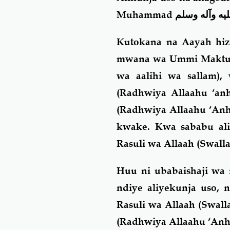
Muhammad
يه وآله وسلم
Kutokana na Aayah hizi
mwana wa Ummi Maktuwm
wa aalihi wa sallam)
(Radhwiya Allaahu ‘an
(Radhwiya Allaahu ‘Anh
kwake. Kwa sababu ali
Rasuli wa Allaah (Swalla
Huu ni ubabaishaji wa
ndiye aliyekunja uso
Rasuli wa Allaah (Swall
(Radhwiya Allaahu ‘Anh