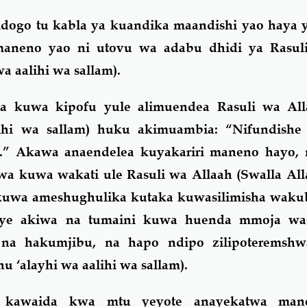
idogo tu kabla ya kuandika maandishi yao haya 
aneno yao ni utovu wa adabu dhidi ya Rasul
a aalihi wa sallam).
ma kuwa kipofu yule alimuendea Rasuli wa All
lihi wa sallam) huku akimuambia: “Nifundishe 
h.” Akawa anaendelea kuyakariri maneno hayo, 
wa kuwa wakati ule Rasuli wa Allaah (Swalla All
likuwa ameshughulika kutaka kuwasilimisha wak
ye akiwa na tumaini kuwa huenda mmoja wao 
 na hakumjibu, na hapo ndipo zilipoteremsh
 ‘alayhi wa aalihi wa sallam).
 kawaida kwa mtu yeyote anayekatwa man