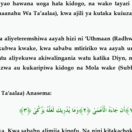
 yao hawana uoga hata kidogo, na wako tayari 
aanahu Wa Ta’aalaa), kwa ajili ya kutaka kuiuz
 aliyeteremshiwa aayah hizi ni ‘Uthmaan (Radhw
a kubwa kwake, kwa sababu mtiririko wa aayah u
u aliyekuwa akiwalingania watu katika Diyn, na
tazwa au kukaripiwa kidogo na Mola wake (Su
Ta'aalaa) Anasema:
a. Kwa sababu alimjia kipofu. Na nini kitakachok