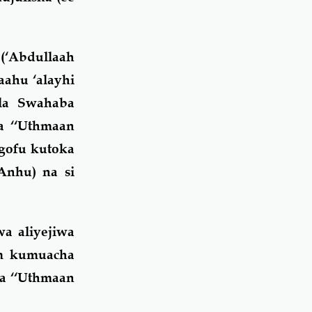
(‘Abdullaah
ahu ‘alayhi
ala Swahaba
a ‘‘Uthmaan
gofu kutoka
Anhu) na si
a aliyejiwa
m kumuacha
ea ‘‘Uthmaan