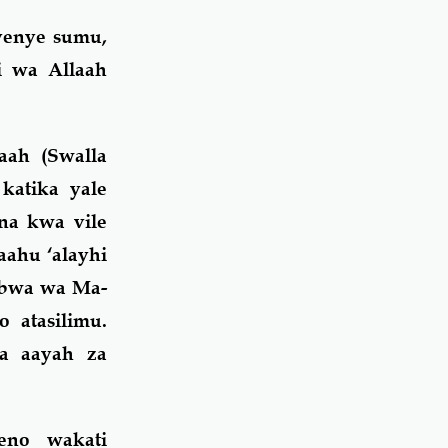
yenye sumu,
i wa Allaah
aah (Swalla
katika yale
na kwa vile
aahu ‘alayhi
ubwa wa Ma-
atasilimu.
wa aayah za
eno wakati