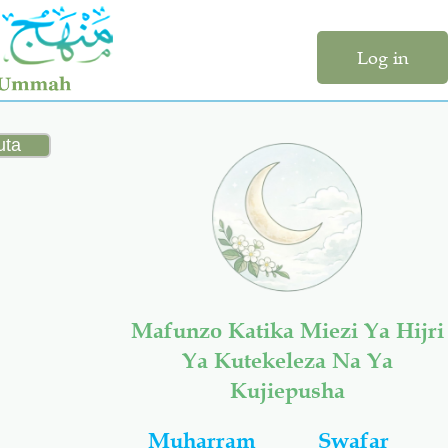
Log in
Mafunzo Katika Miezi Ya Hijri
Ya Kutekeleza Na Ya
Kujiepusha
Muharram
Swafar