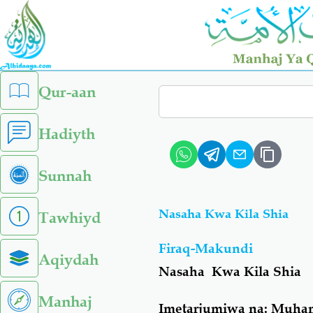
Skip
to
main
content
left
Qur-aan
Search
sidebar
menu
Hadiyth
Sunnah
Nasaha Kwa Kila Shia
Tawhiyd
Firaq-Makundi
Aqiydah
Nasaha Kwa Kila Shia
Manhaj
Imetarjumiwa na: Muham