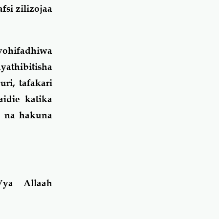
si zilizojaa
yohifadhiwa
athibitisha
i, tafakari
idie katika
e na hakuna
Vya Allaah