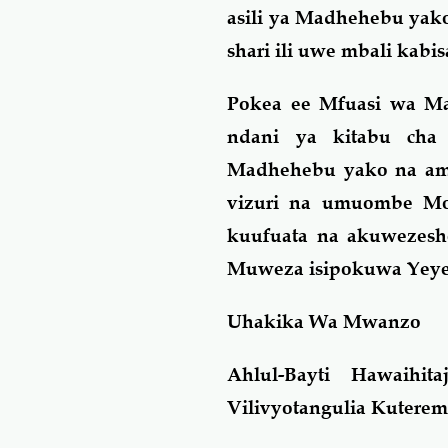
asili ya Madhehebu yako
shari ili uwe mbali kabi
Pokea ee Mfuasi wa Ma
ndani ya kitabu cha A
Madhehebu yako na amba
vizuri na umuombe Mo
kuufuata na akuwezesh
Muweza isipokuwa Yeye
Uhakika Wa Mwanzo
Ahlul-Bayti Hawaih
Vilivyotangulia Kuterems