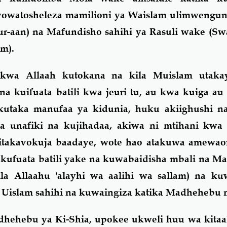
yowatosheleza mamilioni ya Waislam ulimwenguni
ur-aan) na Mafundisho sahihi ya Rasuli wake (Sw
am).
 kwa Allaah kutokana na kila Muislam utaka
na kuifuata batili kwa jeuri tu, au kwa kuiga au 
kutaka manufaa ya kidunia, huku akiighushi na
 ya unafiki na kujihadaa, akiwa ni mtihani kw
vitakavokuja baadaye, wote hao atakuwa amewao
ya kufuata batili yake na kuwabaidisha mbali na M
la Allaahu 'alayhi wa aalihi wa sallam) na kuw
a Uislam sahihi na kuwaingiza katika Madhehebu
hehebu ya Ki-Shia, upokee ukweli huu wa kitaa