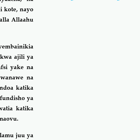
 kote, nayo
alla Allaahu
yembainikia
kwa ajili ya
fsi yake na
a wanawe na
ndoa katika
afundisho ya
atia katika
 maovu.
lamu juu ya