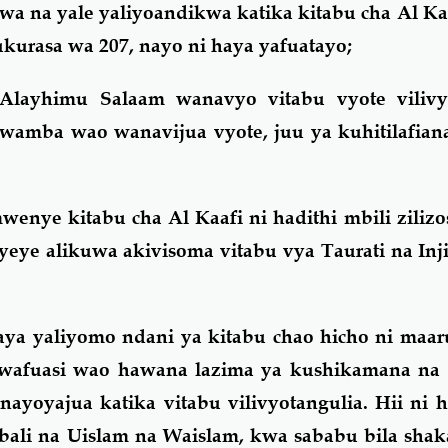
wa na yale yaliyoandikwa katika kitabu cha Al Ka
kurasa wa 207, nayo ni haya yafuatayo;
layhimu Salaam wanavyo vitabu vyote vilivy
wamba wao wanavijua vyote, juu ya kuhitilafian
enye kitabu cha Al Kaafi ni hadithi mbili ziliz
ye alikuwa akivisoma vitabu vya Taurati na Inji
a yaliyomo ndani ya kitabu chao hicho ni maaru
fuasi wao hawana lazima ya kushikamana na 
ayoyajua katika vitabu vilivyotangulia. Hii ni
li na Uislam na Waislam, kwa sababu bila shaka