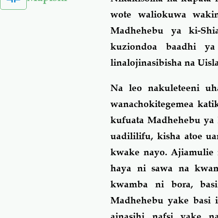
wote waliokuwa waki
Madhehebu ya ki-Shi
kuziondoa baadhi ya
linalojinasibisha na Uis
Na leo nakuleteeni uh
wanachokitegemea kati
kufuata Madhehebu ya K
uadililifu, kisha atoe
kwake nayo. Ajiamuli
haya ni sawa na kwam
kwamba ni bora, basi
Madhehebu yake basi i
ainasihi nafsi yake