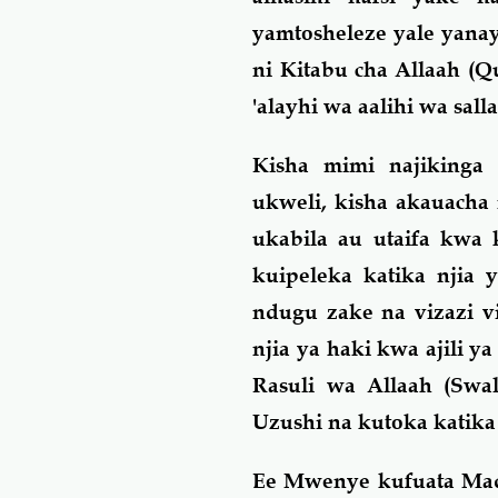
yamtosheleze yale yana
ni Kitabu cha Allaah (Q
'alayhi wa aalihi wa sall
Kisha mimi najikinga
ukweli, kisha akauacha 
ukabila au utaifa kwa 
kuipeleka katika njia
ndugu zake na vizazi 
njia ya haki kwa ajili 
Rasuli wa Allaah (Swal
Uzushi na kutoka katik
Ee Mwenye kufuata Mad