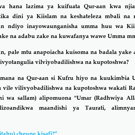
a hana lazima ya kuifuata Qur-aan kwa njia
ika dini ya Kiislam na keshateleza mbali na
an ndiyo inayowaunganisha umma huu wa Kiis
 zake na adabu zake na kuwafanya wawe Umma mm
an, pale mtu anapoiacha kuisoma na badala yake a
livyotangulia vilviyobadilishwa na kupotoshwa?
amana na Qur-aan si Kufru hiyo na kuukimbia U
 vile vilivyobadilishwa na kupotoshwa wakati Ra
ihi wa sallam) alipomuona ''Umar (Radhwiya All
lizoandikwa maandishi ya Taurati, alimnya
tabu) cheupe kisafi?”