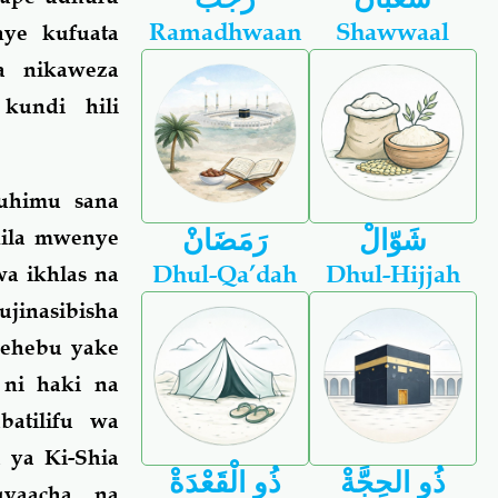
Ramadhwaan
Shawwaal
ye kufuata
a nikaweza
kundi hili
muhimu sana
شَوّالْ
رَمَضَانْ
kila mwenye
Dhul-Qa’dah
Dhul-Hijjah
a ikhlas na
ujinasibisha
ehebu yake
ni haki na
atilifu wa
 ya Ki-Shia
ذُو الحِجَّةْ
ذُو الْقَعْدَةْ
yaacha, na