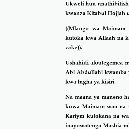
Ukweli huu unathibitish
kwanza Kitabul Hojjah u
((Mlango wa Maimam A
kutoka kwa Allaah na k
zake)).
Ushahidi aloutegemea mw
Abi Abdullahi kwamba ye
kwa lugha ya kisiri.
Na maana ya maneno hay
kuwa Maimam wao na wa
Kariym kutokana na wan
inayowatenga Mashia mba