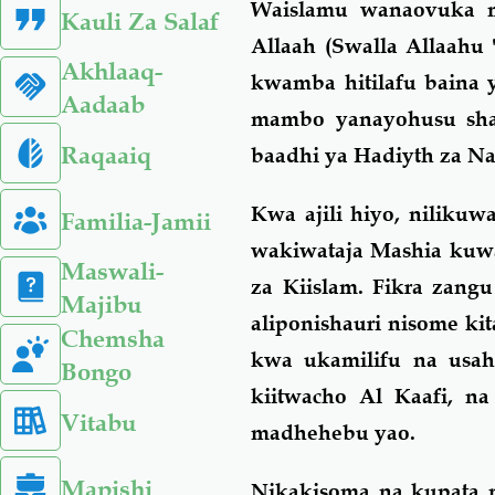
Waislamu wanaovuka 
Kauli Za Salaf
Allaah (Swalla Allaahu 
Akhlaaq-
kwamba hitilafu baina 
Aadaab
mambo yanayohusu shar
Raqaaiq
baadhi ya Hadiyth za Nab
Kwa ajili hiyo, niliku
Familia-Jamii
wakiwataja Mashia kuwa 
Maswali-
za Kiislam. Fikra zan
Majibu
aliponishauri nisome ki
Chemsha
kwa ukamilifu na usahi
Bongo
kiitwacho Al Kaafi, na
Vitabu
madhehebu yao.
Mapishi
Nikakisoma na kupata 