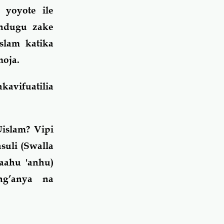
 yoyote ile
 ndugu zake
lam katika
oja.
kavifuatilia
islam? Vipi
suli (Swalla
aahu 'anhu)
ng’anya na