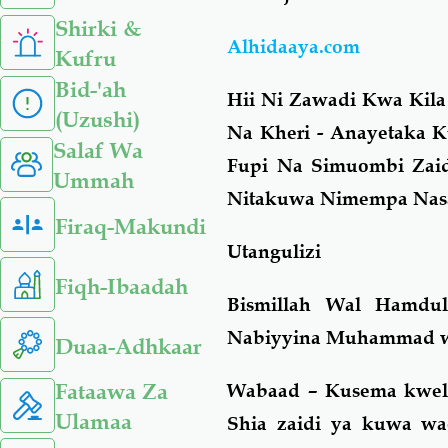
Shirki &
Alhidaaya.com
Kufru
Bid-'ah
Hii Ni Zawadi Kwa Kil
(Uzushi)
Na Kheri - Anayetaka
Salaf Wa
Fupi Na Simuombi Zai
Ummah
Nitakuwa Nimempa Nasa
Firaq-Makundi
Utangulizi
Fiqh-Ibaadah
Bismillah Wal Hamdul
Nabiyyina Muhammad wa 
Duaa-Adhkaar
Fataawa Za
Wabaad – Kusema kweli
Ulamaa
Shia zaidi ya kuwa w