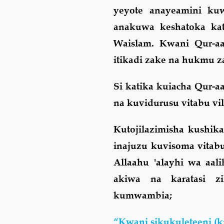
yeyote anayeamini kuw
anakuwa keshatoka kat
Waislam. Kwani Qur-a
itikadi zake na hukmu
Si katika kuiacha Qur-a
na kuvidurusu vitabu vi
Kutojilazimisha kushik
inajuzu kuvisoma vitabu
Allaahu 'alayhi wa aal
akiwa na karatasi zi
kumwambia;
“Kwani sikukuleteeni (ki