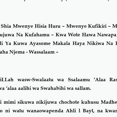
a Shia Mwenye Hisia Huru – Mwenye Kufikiri – 
 Kujuwa Na Kufahamu – Kwa Wote Hawa Nawapa
di Ya Kuwa Ayasome Makala Haya Nikiwa Na 
ha Njema - Wassalaam –
iLLah wasw-Swalaatu wa Ssalaamu ‘Alaa Rasu
‘alaa aalihi wa Swahabihi wa sallam.
 mimi sikuwa nikijuwa chochote kuhusu Madhe
ao ni watu wanaowapenda Ahli l Bayt, na kw