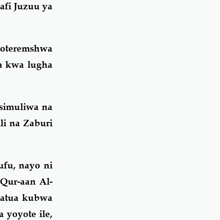
afi Juzuu ya
oteremshwa
a kwa lugha
osimuliwa na
li na Zaburi
fu, nayo ni
Qur-aan Al-
 hatua kubwa
 yoyote ile,