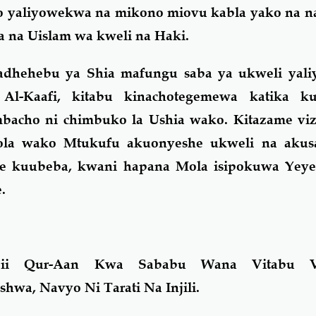
 yaliyowekwa na mikono miovu kabla yako na naf
sa na Uislam wa kweli na Haki.
dhehebu ya Shia mafungu saba ya ukweli yali
l-Kaafi, kitabu kinachotegemewa katika kuy
cho ni chimbuko la Ushia wako. Kitazame vizur
la wako Mtukufu akuonyeshe ukweli na akusa
e kuubeba, kwani hapana Mola isipokuwa Yey
.
itajii Qur-Aan Kwa Sababu Wana Vitabu 
hwa, Navyo Ni Tarati Na Injili.