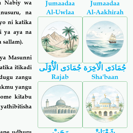
a Nabiy wa
Jumaadaa
Jumaadaa
Al-Uwlaa
Al-Aakhirah
wanusuru, na
yo ni katika
i ya aya na
 sallam).
 ya Masunni
جُمَادَى الْآخِرَة
جُمَادَى الْأُوْلَى
tika itikadi
Rajab
Sha'baan
ndugu zangu
 hukmu yangu
some kitabu
athibitisha
شَعْبَانْ
رَجَبْ
wape udhuru