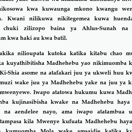
nikosowa kwa kuwaunga mkono kwangu wen
a. Kwani nilikuwa nikitegemea kuwa huend
 chuki zilizopo baina ya Ahlus-Sunah na 
lam kwa haki au kwa batil.
akika nilioupata kutoka katika kitabu chao 
ka kuyathibitisha Madhehebu yao nikimuomba 
i-Shia asome na atafakari juu ya ukweli huu kw
 uamuzi wake juu ya Madhehebu yake na juu ya k
e mwenyewe. Iwapo atatowa hukumu kuwa Madh
ba kujinasibisha kwake na Madhehebu haya 
 na aendelee nayo, ama iwapo atatambua ub
tampasa kila Mwenye kufuata Madhehebu haya
 na kumuomba Mola wake amsaidie katika ku