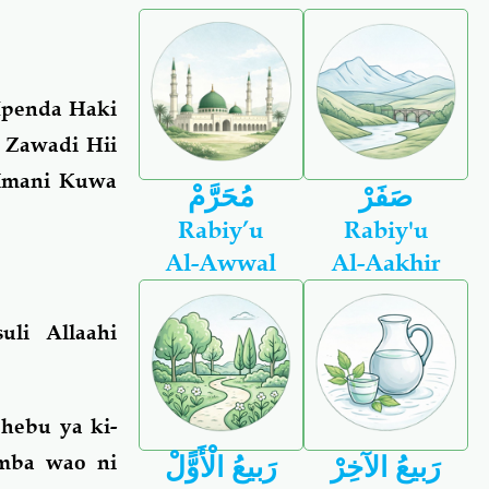
Mpenda Haki
 Zawadi Hii
Imani Kuwa
صَفَرْ
مُحَرَّمْ
Rabiy’u
Rabiy'u
Al-Awwal
Al-Aakhir
li Allaahi
hebu ya ki-
amba wao ni
رَبيعُ الآخِرْ
رَبيعُ الْأَوًّلْ