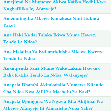
Amejimai Na Mumewe Akiwa Katika Hedhi Kwa
Kughafilika Je, Afanyeje?
Salaf Wa Ummah
Firaq-Makundi
Amemuingilia Mkewe Kimakosa Nini Hukmu
Yake?
Fiqh-Ibaadah
Duaa-Adhkaar
Ana Haki Kudai Talaka Ikiwa Mume Hawezi
Tendo La Ndoa?
Fataawa Za Ulamaa
Kauli Za Salaf
Ana Matatizo Ya Kutomridhisha Mkewe Kwenye
Akhlaaq-Aadaab
Raqaaiq
Tendo La Ndoa
Anampenda Sana Mume Wake Lakini Hawana
Familia-Jamii
Maswali-Majibu
Raha Katika Tendo La Ndoa, Wafanyeje?
Anapata Dhambi Akimkatalia Mumewe Kitendo
Chemsha Bongo
Vitabu
Cha Ndoa Kwa Ajili Ya Machofu Ya Kazi?
Anapata Upungufu Wa Nguvu Kila Akijimai Na
Mapishi
Mkewe Afanyeje Ili Aimarishe Ndoa Yake?