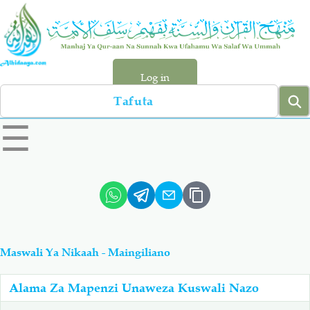
Skip
to
main
content
Log in
Search
left
☰
sidebar
menu
Qur-aan
Hadiyth
Sunnah
Tawhiyd
Maswali Ya Nikaah - Maingiliano
Aqiydah
Manhaj
Alama Za Mapenzi Unaweza Kuswali Nazo
Shirki & Kufru
Bid-'ah (Uzushi)