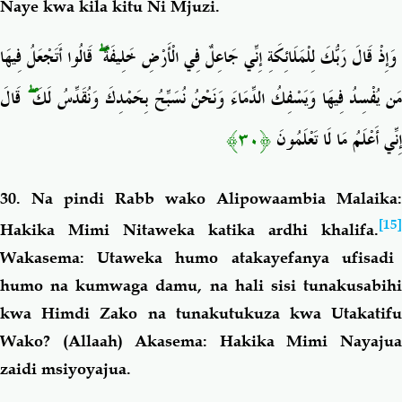
Naye kwa kila kitu Ni Mjuzi.
قَالُوا أَتَجْعَلُ فِيهَا
ۖ
وَإِذْ قَالَ رَبُّكَ لِلْمَلَائِكَةِ إِنِّي جَاعِلٌ فِي الْأَرْضِ خَلِيفَةً
قَالَ
ۖ
َن يُفْسِدُ فِيهَا وَيَسْفِكُ الدِّمَاءَ وَنَحْنُ نُسَبِّحُ بِحَمْدِكَ وَنُقَدِّسُ لَكَ
﴿٣٠﴾
إِنِّي أَعْلَمُ مَا لَا تَعْلَمُونَ
30. Na pindi Rabb wako Alipowaambia Malaika:
[15]
Hakika Mimi Nitaweka katika ardhi khalifa.
Wakasema: Utaweka humo atakayefanya ufisadi
humo na kumwaga damu, na hali sisi tunakusabihi
kwa Himdi Zako na tunakutukuza kwa Utakatifu
Wako? (Allaah) Akasema: Hakika Mimi Nayajua
zaidi msiyoyajua.