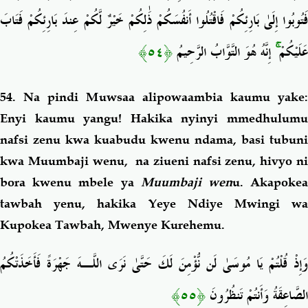
فَتُوبُوا إِلَىٰ بَارِئِكُمْ فَاقْتُلُوا أَنفُسَكُمْ ذَٰلِكُمْ خَيْرٌ لَّكُمْ عِندَ بَارِئِكُمْ فَتَابَ
﴿٥٤﴾
إِنَّهُ هُوَ التَّوَّابُ الرَّحِيمُ
ۚ
عَلَيْكُمْ
54. Na pindi Muwsaa alipowaambia kaumu yake:
Enyi kaumu yangu! Hakika nyinyi mmedhulumu
nafsi zenu kwa kuabudu kwenu ndama, basi tubuni
kwa Muumbaji wenu, na ziueni nafsi zenu, hivyo ni
bora kwenu mbele ya
Muumbaji wen
u. Akapoke
tawbah yenu, hakika Yeye Ndiye Mwingi wa
Kupokea Tawbah, Mwenye Kurehemu.
وَإِذْ قُلْتُمْ يَا مُوسَىٰ لَن نُّؤْمِنَ لَكَ حَتَّىٰ نَرَى اللَّـهَ جَهْرَةً فَأَخَذَتْكُمُ
﴿٥٥﴾
الصَّاعِقَةُ وَأَنتُمْ تَنظُرُونَ