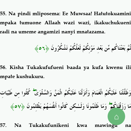
55. Na pindi mliposema: Ee Muwsaa! Hatutokuamini
mpaka tumuone Allaah wazi wazi, ikakuchukueni
radi na umeme angamizi nanyi mnatazama.
﴿٥٦﴾
ثُمَّ بَعَثْنَاكُم مِّن بَعْدِ مَوْتِكُمْ لَعَلَّكُمْ تَشْكُرُونَ
56. Kisha Tukakufufueni baada ya kufa
kwenu il
mpate kushukuru.
كُلُوا مِن طَيِّبَاتِ
ۖ
وَظَلَّلْنَا عَلَيْكُمُ الْغَمَامَ وَأَنزَلْنَا عَلَيْكُمُ الْمَنَّ وَالسَّلْوَىٰ
﴿٥٧﴾
وَمَا ظَلَمُونَا وَلَـٰكِن كَانُوا أَنفُسَهُمْ يَظْلِمُونَ
ۖ
مَا رَزَقْنَاكُمْ
⌂
57. Na Tukakufunikeni kwa mawingu na