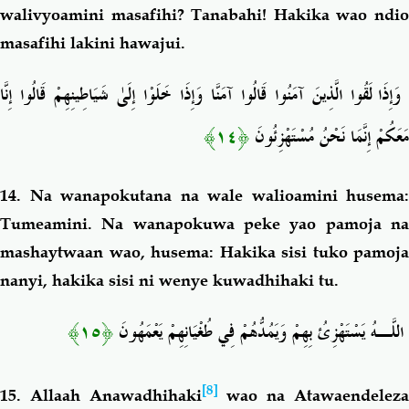
walivyoamini masafihi? Tanabahi! Hakika wao ndio
masafihi lakini hawajui.
وَإِذَا لَقُوا الَّذِينَ آمَنُوا قَالُوا آمَنَّا وَإِذَا خَلَوْا إِلَىٰ شَيَاطِينِهِمْ قَالُوا إِنَّا
﴿١٤﴾
مَعَكُمْ إِنَّمَا نَحْنُ مُسْتَهْزِئُونَ
14. Na wanapokutana na wale walioamini husema:
Tumeamini. Na wanapokuwa peke yao pamoja na
mashaytwaan wao, husema: Hakika sisi tuko pamoja
nanyi, hakika sisi ni wenye kuwadhihaki tu.
﴿١٥﴾
اللَّـهُ يَسْتَهْزِئُ بِهِمْ وَيَمُدُّهُمْ فِي طُغْيَانِهِمْ يَعْمَهُونَ
[8]
15. Allaah Anawadhihaki
wao na
Atawaendelez