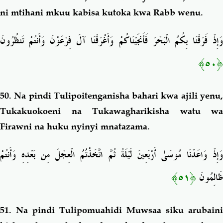
ni mtihani mkuu kabisa kutoka kwa Rabb wenu.
وَإِذْ فَرَقْنَا بِكُمُ الْبَحْرَ فَأَنجَيْنَاكُمْ وَأَغْرَقْنَا آلَ فِرْعَوْنَ وَأَنتُمْ تَنظُرُونَ
﴿٥٠﴾
50. Na pindi Tulipoitenganisha bahari kwa ajili yenu,
Tukakuokoeni na Tukawagharikisha watu wa
Firawni na huku nyinyi mnatazama.
وَإِذْ وَاعَدْنَا مُوسَىٰ أَرْبَعِينَ لَيْلَةً ثُمَّ اتَّخَذْتُمُ الْعِجْلَ مِن بَعْدِهِ وَأَنتُمْ
﴿٥١﴾
ظَالِمُونَ
51. Na pindi Tulipomuahidi Muwsaa siku arubaini