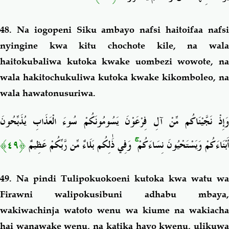
48. Na iogopeni Siku ambayo nafsi haitoifaa nafsi
nyingine kwa kitu chochote kile, na wala
haitokubaliwa kutoka kwake uombezi wowote, na
wala hakitochukuliwa kutoka kwake kikomboleo, na
wala hawatonusuriwa.
وَإِذْ نَجَّيْنَاكُم مِّنْ آلِ فِرْعَوْنَ يَسُومُونَكُمْ سُوءَ الْعَذَابِ يُذَبِّحُونَ
﴿٤٩﴾
وَفِي ذَٰلِكُم بَلَاءٌ مِّن رَّبِّكُمْ عَظِيمٌ
ۚ
أَبْنَاءَكُمْ وَيَسْتَحْيُونَ نِسَاءَكُمْ
49. Na pindi Tulipokuokoeni kutoka kwa watu wa
Firawni walipokusibuni adhabu mbaya,
wakiwachinja watoto wenu wa kiume na wakiacha
hai wanawake wenu, na katika hayo kwenu, ulikuwa