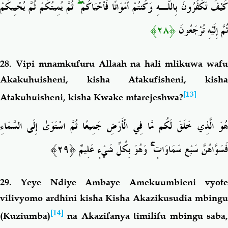
ثُمَّ يُمِيتُكُمْ ثُمَّ يُحْيِيكُمْ
ۖ
َيْفَ تَكْفُرُونَ بِاللَّـهِ وَكُنتُمْ أَمْوَاتًا فَأَحْيَاكُمْ
﴿٢٨﴾
ثُمَّ إِلَيْهِ تُرْجَعُونَ
28.
Vipi mnamkufuru Allaah na hali mlikuwa waf
Akakuhuisheni, kisha Atakufisheni, kisha
[13]
Atakuhuisheni, kisha Kwake mtarejeshwa?
هُوَ الَّذِي خَلَقَ لَكُم مَّا فِي الْأَرْضِ جَمِيعًا ثُمَّ اسْتَوَىٰ إِلَى السَّمَاءِ
فَسَوَّاهُنَّ سَبْع سَمَاوَاتٍ ۚ وَهُوَ بِكُلِّ شَيْءٍ عَلِيمٌ ﴿٢٩﴾
29. Yeye Ndiye Ambaye Amekuumbieni vyote
vilivyomo ardhini kisha Kisha Akazikusudia mbingu
[14]
(Kuziumba)
na Akazifanya timilifu mbingu saba,