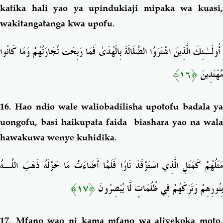
katika hali yao ya upindukiaji mipaka wa kuasi,
wakitangatanga kwa upofu.
أُولَـٰئِكَ الَّذِينَ اشْتَرَوُا الضَّلَالَةَ بِالْهُدَىٰ فَمَا رَبِحَت تِّجَارَتُهُمْ وَمَا كَانُوا
﴿١٦﴾
مُهْتَدِينَ
16. Hao ndio wale waliobadilisha
upotofu badala y
uongofu
, basi haikupata faida biashara yao na wala
hawakuwa wenye kuhidika.
مَثَلُهُمْ كَمَثَلِ الَّذِي اسْتَوْقَدَ نَارًا فَلَمَّا أَضَاءَتْ مَا حَوْلَهُ ذَهَبَ اللَّـهُ
﴿١٧﴾
بِنُورِهِمْ وَتَرَكَهُمْ فِي ظُلُمَاتٍ لَّا يُبْصِرُونَ
17.
Mfano wao ni kama mfano wa aliyekoka moto,