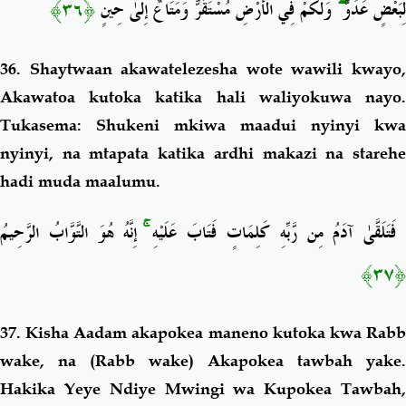
﴿٣٦﴾
وَلَكُمْ فِي الْأَرْضِ مُسْتَقَرٌّ وَمَتَاعٌ إِلَىٰ حِينٍ
ۖ
لِبَعْضٍ عَدُوٌّ
36. Shaytwaan akawatelezesha wote wawili kwayo,
Akawatoa kutoka katika hali waliyokuwa nayo.
Tukasema: Shukeni mkiwa maadui nyinyi kwa
nyinyi, na mtapata katika ardhi makazi na starehe
hadi muda maalumu.
إِنَّهُ هُوَ التَّوَّابُ الرَّحِيمُ
ۚ
فَتَلَقَّىٰ آدَمُ مِن رَّبِّهِ كَلِمَاتٍ فَتَابَ عَلَيْهِ
﴿٣٧﴾
37. Kisha Aadam akapokea maneno kutoka kwa Rabb
wake, na (Rabb wake) Akapokea tawbah yake.
Hakika Yeye Ndiye Mwingi wa Kupokea Tawbah,