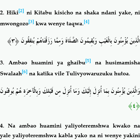
[2]
2. Hiki
ni Kitabu kisicho na shaka ndani yake, n
[3]
[4]
mwongozo
kwa wenye taqwa.
الَّذِينَ يُؤْمِنُونَ بِالْغَيْبِ وَيُقِيمُونَ الصَّلَاةَ وَمِمَّا رَزَقْنَاهُمْ يُنفِقُونَ ﴿٣﴾
[5]
3. Ambao huamini ya ghaibu
na husimamisha
[6]
Swalaah
na katika vile Tulivyowaruzuku hutoa.
وَالَّذِينَ يُؤْمِنُونَ بِمَا أُنزِلَ إِلَيْكَ وَمَا أُنزِلَ مِن قَبْلِكَ وَبِالْآخِرَةِ هُمْ يُوقِنُونَ
﴿٤﴾
4. Na ambao huamini yaliyoteremshwa kwako na
yale yaliyoteremshwa kabla yako na ni wenye yakini