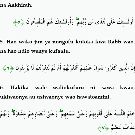
na Aakhirah.
﴿٥﴾
وَأُولَـٰئِكَ هُمُ الْمُفْلِحُونَ
ۖ
أُولَـٰئِكَ عَلَىٰ هُدًى مِّن رَّبِّهِمْ
5. Hao wako juu ya uongofu kutoka kwa Rabb wao,
na
hao
ndio wenye kufaulu.
﴿٦﴾
إِنَّ الَّذِينَ كَفَرُوا سَوَاءٌ عَلَيْهِمْ أَأَنذَرْتَهُمْ أَمْ لَمْ تُنذِرْهُمْ لَا يُؤْمِنُونَ
6. Hakika wale waliokufuru ni sawa kwao,
ukiwaonya au usiwaonye wao hawatoamini.
وَلَهُمْ
ۖ
وَعَلَىٰ أَبْصَارِهِمْ غِشَاوَةٌ
ۖ
َتَمَ اللَّـهُ عَلَىٰ قُلُوبِهِمْ وَعَلَىٰ سَمْعِهِمْ
﴿٧﴾
عَذَابٌ عَظِيمٌ