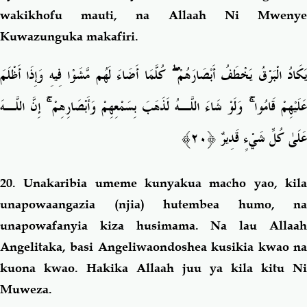
wakikhofu mauti, na
Allaah Ni Mweny
Kuwazunguka makafiri.
يَكَادُ الْبَرْقُ يَخْطَفُ أَبْصَارَهُمْ ۖ كُلَّمَا أَضَاءَ لَهُم مَّشَوْا فِيهِ وَإِذَا أَظْلَمَ
عَلَيْهِمْ قَامُوا ۚ وَلَوْ شَاءَ اللَّـهُ لَذَهَبَ بِسَمْعِهِمْ وَأَبْصَارِهِمْ ۚ إِنَّ اللَّـهَ
عَلَىٰ كُلِّ شَيْءٍ قَدِيرٌ ﴿٢٠﴾
20. Unakaribia umeme kunyakua macho yao, kila
unapowaangazia (njia) hutembea humo, na
unapowafanyia kiza husimama. Na lau Allaah
Angelitaka, basi Angeliwaondoshea kusikia kwao na
kuona kwao. Hakika Allaah juu ya kila kitu Ni
Muweza.