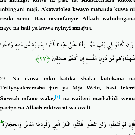
mbinguni maji, Akawatolea kwayo matunda kuwa ni
riziki zenu. Basi msimfanyie Allaah waliolingana
naye na hali ya kuwa nyinyi mnajua.
وَإِن كُنتُمْ فِي رَيْبٍ مِّمَّا نَزَّلْنَا عَلَىٰ عَبْدِنَا فَأْتُوا بِسُورَةٍ مِّن مِّثْلِهِ وَادْعُوا
﴿٢٣﴾
شُهَدَاءَكُم مِّن دُونِ اللَّـهِ إِن كُنتُمْ صَادِقِينَ
23.
Na ikiwa mko katika shaka kutokana na
Tuliyoyateremsha juu ya Mja Wetu
,
basi leten
[9]
Suwrah mfano wake,
na waiteni mashahidi wen
pasipo na Allaah mkiwa ni wakweli.
ۖ
َإِن لَّمْ تَفْعَلُوا وَلَن تَفْعَلُوا فَاتَّقُوا النَّارَ الَّتِي وَقُودُهَا النَّاسُ وَالْحِجَارَةُ