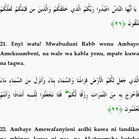
يَا أَيُّهَا النَّاسُ اعْبُدُوا رَبَّكُمُ الَّذِي خَلَقَكُمْ وَالَّذِينَ مِن قَبْلِكُمْ لَعَلَّكُمْ
﴿٢١﴾
تَتَّقُونَ
21.
Enyi watu! Mwabuduni Rabb wenu Ambay
Amekuumbeni, na wale wa kabla yenu, mpate kuwa
na taqwa.
الَّذِي جَعَلَ لَكُمُ الْأَرْضَ فِرَاشًا وَالسَّمَاءَ بِنَاءً وَأَنزَلَ مِنَ السَّمَاءِ مَاءً
فَلَا تَجْعَلُوا لِلَّـهِ أَندَادًا وَأَنتُمْ
ۖ
َأَخْرَجَ بِهِ مِنَ الثَّمَرَاتِ رِزْقًا لَّكُمْ
﴿٢٢﴾
تَعْلَمُونَ
22.
Ambaye Amewafanyieni ardhi kuwa ni tandik
na mbingu kuwa ni paa, na Akateremsha kutoka