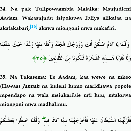
34. Na
pale Tulipowaambia Malaika: Msujudieni
Aadam. Wakasujudu isipokuwa Ibliys
alikataa n
[16]
akatakabari,
akawa miongoni mwa makafiri.
وَقُلْنَا يَا آدَمُ اسْكُنْ أَنتَ وَزَوْجُكَ الْجَنَّةَ وَكُلَا مِنْهَا رَغَدًا حَيْثُ شِئْتُمَا
﴿٣٥﴾
وَلَا تَقْرَبَا هَـٰذِهِ الشَّجَرَةَ فَتَكُونَا مِنَ الظَّالِمِينَ
35. Na Tukasema: Ee Aadam, kaa wewe na mkeo
(Hawaa)
Jannah
na kuleni humo maridhawa popot
mpendapo na wala msiukaribie mti huu, mtakuwa
miongoni mwa madhalimu.
وَقُلْنَا اهْبِطُوا بَعْضُكُمْ
ۖ
َأَزَلَّهُمَا الشَّيْطَانُ عَنْهَا فَأَخْرَجَهُمَا مِمَّا كَانَا فِيهِ