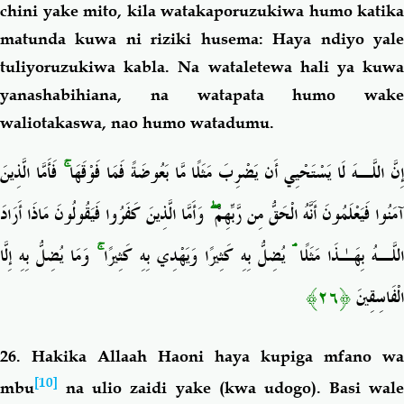
chini yake mito,
kila watakaporuzukiwa humo katika
matunda kuwa ni riziki husema: Haya ndiyo yale
tuliyoruzukiwa kabla. Na wataletewa hali ya kuwa
yanashabihiana, na watapata humo wake
waliotakaswa, nao humo watadumu.
فَأَمَّا الَّذِينَ
ۚ
ِنَّ اللَّـهَ لَا يَسْتَحْيِي أَن يَضْرِبَ مَثَلًا مَّا بَعُوضَةً فَمَا فَوْقَهَا
وَأَمَّا الَّذِينَ كَفَرُوا فَيَقُولُونَ مَاذَا أَرَادَ
ۖ
آمَنُوا فَيَعْلَمُونَ أَنَّهُ الْحَقُّ مِن رَّبِّهِمْ
وَمَا يُضِلُّ بِهِ إِلَّا
ۚ
يُضِلُّ بِهِ كَثِيرًا وَيَهْدِي بِهِ كَثِيرًا
ۘ
اللَّـهُ بِهَـٰذَا مَثَلًا
﴿٢٦﴾
الْفَاسِقِينَ
26.
Hakika Allaah Haoni haya kupiga mfano wa
[10]
mbu
na ulio zaidi yake (kwa udogo). Basi wale