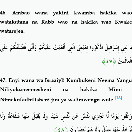
46. Ambao wana yakini kwamba hakika wao
watakutana na Rabb wao na hakika wao Kwake
watarejea.
يَا بَنِي إِسْرَائِيلَ اذْكُرُوا نِعْمَتِيَ الَّتِي أَنْعَمْتُ عَلَيْكُمْ وَأَنِّي فَضَّلْتُكُمْ عَلَى
﴿٤٧﴾
الْعَالَمِينَ
47. Enyi wana wa Israaiyl! Kumbukeni
Neema Yang
Niliyokuneemesheni
na hakika Mimi
[18]
Nimekufadhilisheni juu ya walimwengu wote.
وَاتَّقُوا يَوْمًا لَّا تَجْزِي نَفْسٌ عَن نَّفْسٍ شَيْئًا وَلَا يُقْبَلُ مِنْهَا شَفَاعَةٌ وَلَا
﴿٤٨﴾
يُؤْخَذُ مِنْهَا عَدْلٌ وَلَا هُمْ يُنصَرُونَ