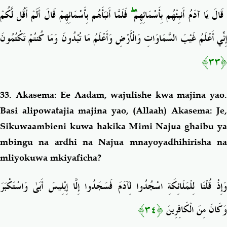
فَلَمَّا أَنبَأَهُم بِأَسْمَائِهِمْ قَالَ أَلَمْ أَقُل لَّكُمْ
ۖ
قَالَ يَا آدَمُ أَنبِئْهُم بِأَسْمَائِهِمْ
إِنِّي أَعْلَمُ غَيْبَ السَّمَاوَاتِ وَالْأَرْضِ وَأَعْلَمُ مَا تُبْدُونَ وَمَا كُنتُمْ تَكْتُمُونَ
﴿٣٣﴾
33. Akasema: Ee Aadam, wajulishe kwa majina yao.
Basi alipowatajia majina yao, (Allaah) Akasema: Je,
Sikuwaambieni kuwa hakika Mimi Najua ghaibu ya
mbingu na ardhi na Najua mnayoyadhihirisha na
mliyokuwa mkiyaficha?
وَإِذْ قُلْنَا لِلْمَلَائِكَةِ اسْجُدُوا لِآدَمَ فَسَجَدُوا إِلَّا إِبْلِيسَ أَبَىٰ وَاسْتَكْبَرَ
﴿٣٤﴾
وَكَانَ مِنَ الْكَافِرِينَ