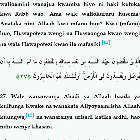
walioamini wanajua kwamba hiyo ni haki kutoka
kwa Rabb wao. Ama wale waliokufuru husema:
Anataka nini Allaah kwa mfano huu? Kwa (mfano)
huo, Huwapoteza wengi na Huwaongoa kwao wengi
[11]
na wala Hawapotezi kwao ila mafasiki.
الَّذِينَ يَنقُضُونَ عَهْدَ اللَّـهِ مِن بَعْدِ مِيثَاقِهِ وَيَقْطَعُونَ مَا أَمَرَ اللَّـهُ بِهِ أَن
﴿٢٧﴾
أُولَـٰئِكَ هُمُ الْخَاسِرُونَ
ۚ
يُوصَلَ وَيُفْسِدُونَ فِي الْأَرْضِ
27.
Wale wanaovunja Ahadi ya Allaah baada y
kuifunga Kwake na wanakata Aliyoyaamrisha Allaah
[12]
kuungwa,
na wanafanya ufisadi katika ardhi, hao
ndio wenye khasara.