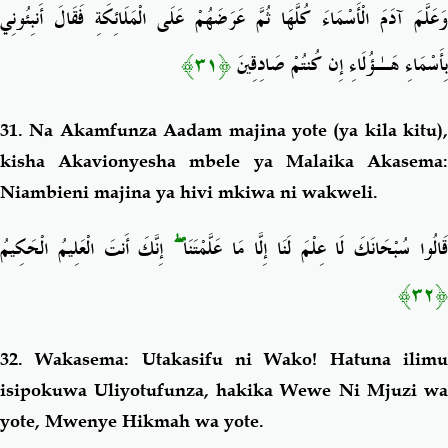
وَعَلَّمَ آدَمَ الْأَسْمَاءَ كُلَّهَا ثُمَّ عَرَضَهُمْ عَلَى الْمَلَائِكَةِ فَقَالَ أَنبِئُونِي
﴿٣١﴾
بِأَسْمَاءِ هَـٰؤُلَاءِ إِن كُنتُمْ صَادِقِينَ
31.
Na Akamfunza Aadam majina yote (ya kila kitu),
kisha Akavionyesha mbele ya Malaika Akasema:
Niambieni majina ya hivi mkiwa ni wakweli.
إِنَّكَ أَنتَ الْعَلِيمُ الْحَكِيمُ
ۖ
َالُوا سُبْحَانَكَ لَا عِلْمَ لَنَا إِلَّا مَا عَلَّمْتَنَا
﴿٣٢﴾
32. Wakasema: Utakasifu ni Wako! Hatuna ilimu
isipokuwa Uliyotufunza, hakika Wewe Ni Mjuzi wa
yote, Mwenye Hikmah wa yote.