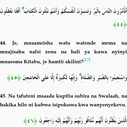
أَفَلَا تَعْقِلُونَ
ۚ
أَتَأْمُرُونَ النَّاسَ بِالْبِرِّ وَتَنسَوْنَ أَنفُسَكُمْ وَأَنتُمْ تَتْلُونَ الْكِتَابَ
﴿٤٤﴾
44. Je, mnaamrisha watu watende mema na
mnajisahu nafsi zenu na hali ya kuwa nyinyi
[17]
mnasoma Kitabu, je hamtii akilini?
﴿٤٥﴾
وَإِنَّهَا لَكَبِيرَةٌ إِلَّا عَلَى الْخَاشِعِينَ
ۚ
وَاسْتَعِينُوا بِالصَّبْرِ وَالصَّلَاةِ
45. Na tafuteni msaada kupitia subira na Swalaah, na
hakika hilo ni kubwa isipokuwa kwa wanyenyekevu.
﴿٤٦﴾
الَّذِينَ يَظُنُّونَ أَنَّهُم مُّلَاقُو رَبِّهِمْ وَأَنَّهُمْ إِلَيْهِ رَاجِعُونَ