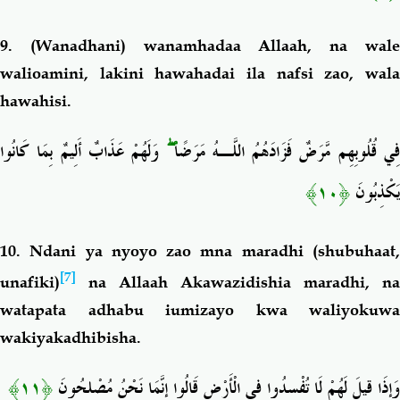
9.
(Wanadhani) wanamhadaa Allaah, na wal
walioamini, lakini hawahadai ila nafsi zao, wala
hawahisi.
وَلَهُمْ عَذَابٌ أَلِيمٌ بِمَا كَانُوا
ۖ
ِي قُلُوبِهِم مَّرَضٌ فَزَادَهُمُ اللَّـهُ مَرَضًا
﴿١٠﴾
يَكْذِبُونَ
10. Ndani ya nyoyo zao mna maradhi (shubuhaat,
[7]
unafiki)
na Allaah Akawazidishia maradhi, na
watapata adhabu iumizayo kwa waliyokuwa
wakiyakadhibisha.
﴿١١﴾
وَإِذَا قِيلَ لَهُمْ لَا تُفْسِدُوا فِي الْأَرْضِ قَالُوا إِنَّمَا نَحْنُ مُصْلِحُونَ