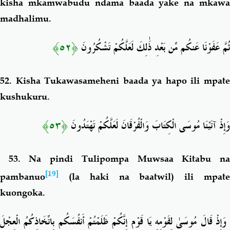
kisha mkamwabudu ndama baada yake na mkawa
madhalimu.
﴿٥٢﴾
ثُمَّ عَفَوْنَا عَنكُم مِّن بَعْدِ ذَٰلِكَ لَعَلَّكُمْ تَشْكُرُونَ
52. Kisha Tukawasameheni baada ya
hapo ili mpat
kushukuru.
﴿٥٣﴾
وَإِذْ آتَيْنَا مُوسَى الْكِتَابَ وَالْفُرْقَانَ لَعَلَّكُمْ تَهْتَدُونَ
53. Na pindi Tulipompa Muwsaa Kitabu na
[19]
pambanuo
(la haki na baatwil)
ili mpat
kuongoka
.
وَإِذْ قَالَ مُوسَىٰ لِقَوْمِهِ يَا قَوْمِ إِنَّكُمْ ظَلَمْتُمْ أَنفُسَكُم بِاتِّخَاذِكُمُ الْعِجْلَ