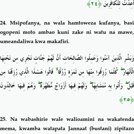
﴿٢٤﴾
أُعِدَّتْ لِلْكَافِرِينَ
24.
Msipofanya, na wala hamtoweza kufanya, bas
ogopeni moto ambao kuni zake ni watu na mawe,
umeandaliwa kwa makafiri.
وَبَشِّرِ الَّذِينَ آمَنُوا وَعَمِلُوا الصَّالِحَاتِ أَنَّ لَهُمْ جَنَّاتٍ تَجْرِي مِن تَحْتِهَا
قَالُوا هَـٰذَا الَّذِي رُزِقْنَا مِن
ۙ
كُلَّمَا رُزِقُوا مِنْهَا مِن ثَمَرَةٍ رِّزْقًا
ۖ
لْأَنْهَارُ
وَهُمْ فِيهَا خَالِدُونَ
ۖ
وَلَهُمْ فِيهَا أَزْوَاجٌ مُّطَهَّرَةٌ
ۖ
وَأُتُوا بِهِ مُتَشَابِهًا
ۖ
َبْلُ
﴿٢٥﴾
25. Na
wabashirie wale walioamini na wakatend
mema, kwamba watapata Jannaat (bustani) zipitazo