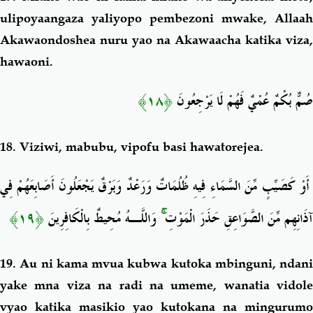
ulipoyaangaza yaliyopo pembezoni mwake, Allaah
Akawaondoshea nuru yao na Akawaacha katika viza,
hawaoni.
﴿١٨﴾
صُمٌّ بُكْمٌ عُمْيٌ فَهُمْ لَا يَرْجِعُونَ
18. Viziwi, mabubu, vipofu basi hawatorejea.
أَوْ كَصَيِّبٍ مِّنَ السَّمَاءِ فِيهِ ظُلُمَاتٌ وَرَعْدٌ وَبَرْقٌ يَجْعَلُونَ أَصَابِعَهُمْ فِي
﴿١٩﴾
وَاللَّـهُ مُحِيطٌ بِالْكَافِرِينَ
ۚ
آذَانِهِم مِّنَ الصَّوَاعِقِ حَذَرَ الْمَوْتِ
19. Au ni kama mvua kubwa kutoka mbinguni, ndani
yake mna viza na radi na umeme, wanatia vidole
vyao katika masikio yao kutokana na mingurumo