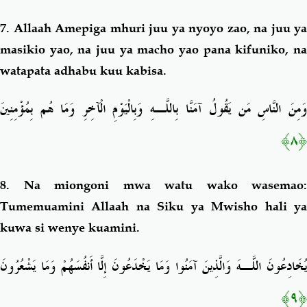
7. Allaah Amepiga
mhuri
juu ya nyoyo zao, na juu ya
masikio yao, na juu ya macho yao pana kifuniko, na
watapata adhabu kuu kabisa.
وَمِنَ النَّاسِ مَن يَقُولُ آمَنَّا بِاللَّـهِ وَبِالْيَوْمِ الْآخِرِ وَمَا هُم بِمُؤْمِنِينَ
﴿٨﴾
8. Na miongoni mwa watu wako wasemao:
Tumemuamini Allaah na Siku ya Mwisho hali ya
kuwa si wenye kuamini.
يُخَادِعُونَ اللَّـهَ وَالَّذِينَ آمَنُوا وَمَا يَخْدَعُونَ إِلَّا أَنفُسَهُمْ وَمَا يَشْعُرُونَ
﴿٩﴾