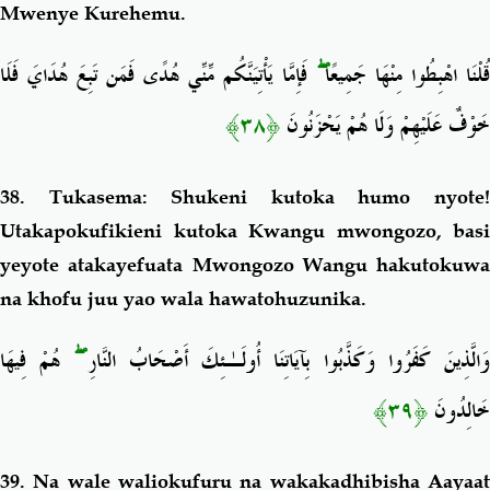
Mwenye Kurehemu.
فَإِمَّا يَأْتِيَنَّكُم مِّنِّي هُدًى فَمَن تَبِعَ هُدَايَ فَلَا
ۖ
ُلْنَا اهْبِطُوا مِنْهَا جَمِيعًا
﴿٣٨﴾
خَوْفٌ عَلَيْهِمْ وَلَا هُمْ يَحْزَنُونَ
38.
Tukasema: Shukeni kutoka humo nyote
Utakapokufikieni kutoka Kwangu mwongozo, basi
yeyote atakayefuata Mwongozo Wangu hakutokuwa
na khofu juu yao wala hawatohuzunika.
هُمْ فِيهَا
ۖ
َالَّذِينَ كَفَرُوا وَكَذَّبُوا بِآيَاتِنَا أُولَـٰئِكَ أَصْحَابُ النَّارِ
﴿٣٩﴾
خَالِدُونَ
39. Na wale waliokufuru na wakakadhibisha Aayaat