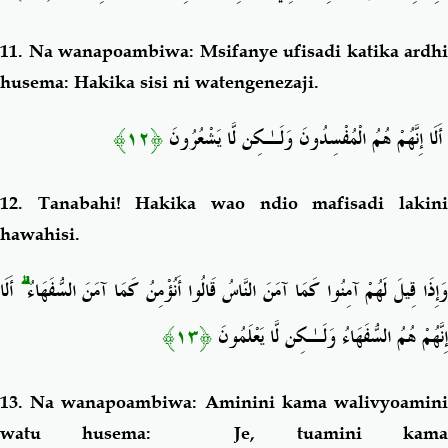
11. Na wanapoambiwa: Msifanye
ufisadi
katika ardhi
husema: Hakika
sisi ni watengenezaji.
﴿١٢﴾
أَلَا إِنَّهُمْ هُمُ الْمُفْسِدُونَ وَلَـٰكِن لَّا يَشْعُرُونَ
12. Tanabahi! Hakika wao ndio
mafisadi lakin
hawahisi.
أَلَا
ۗ
َإِذَا قِيلَ لَهُمْ آمِنُوا كَمَا آمَنَ النَّاسُ قَالُوا أَنُؤْمِنُ كَمَا آمَنَ السُّفَهَاءُ
﴿١٣﴾
إِنَّهُمْ هُمُ السُّفَهَاءُ وَلَـٰكِن لَّا يَعْلَمُونَ
13. Na wanapoambiwa: Aminini kama walivyoamini
watu husema:
Je, tuamini kam