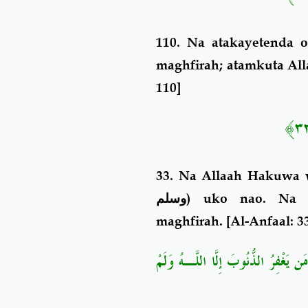
110. Na atakayetenda 
maghfirah; atamkuta All
110]
33.
Na Allaah Hakuwa
وسلم
) uko nao. Na 
maghfirah.
[
Al-Anfaal: 3
َن يَغْفِرُ الذُّنُوبَ إِلَّا اللَّـهُ وَلَمْ