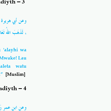
diyth – 3
وعن أبي هريرة
لَذَهَبَ اللهُ تَعَا ))
 'alayhi wa
 Mwake! Lau
aleta watu
e.”
[Muslim]
diyth – 4
وعن ابن عمر ر : ((