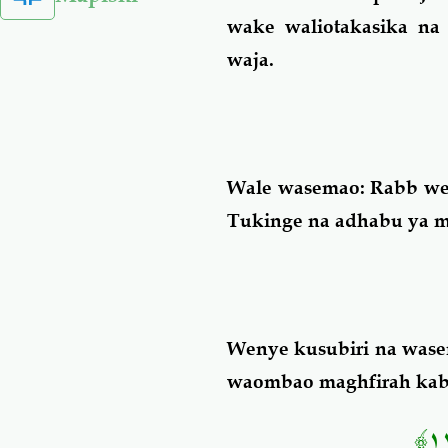
wake waliotakasika na
waja.
Wale wasemao: Rabb wet
Tukinge na adhabu ya m
Wenye kusubiri na wasema
waombao maghfirah kabla