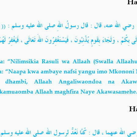
Ha
رضي الله عنه
، قال :
قال رسولُ اللهِ صلى الله عليه وسلم : (( وَالَّذِي 
لَى بِكُمْ ، وَلَجَاءَ بِقَومٍ يُذْنِبُونَ ، فَيَسْتَغْفِرُونَ اللهَ تَعَالَى ، فَيَغْفِرُ لَه
 “Nilimsikia Rasuli wa Allaah (Swalla Allaahu
ema: “Naapa kwa ambaye nafsi yangu imo Mkononi
i dhambi, Allaah Angaliwaondoa na Akaw
akamuaomba Allaah maghfira Naye Akawasameh
Ha
َضِي الله عنهما ، قال : كُنَّا نَعُدُّ لرسولِ اللهِ صلى الله عليه وسلم ف