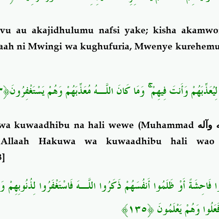
ovu au akajidhulumu nafsi yake; kisha akamw
aah ni
Mwingi wa kughufuria, Mwenye kurehemu
﴿٣٣﴾
وَمَا كَانَ اللَّـهُ مُعَذِّبَهُمْ وَهُمْ يَسْتَغْفِرُونَ
ۚ
يُعَذِّبَهُمْ وَأَنتَ فِيهِمْ
 wa kuwaadhibu na hali wewe (Muhammad
 وآله
Allaah Hakuwa wa kuwaadhibu hali wao
3
]
لُوا فَاحِشَةً أَوْ ظَلَمُوا أَنفُسَهُمْ ذَكَرُوا اللَّـهَ فَاسْتَغْفَرُوا لِذُنُوبِهِمْ وَم
﴿١٣٥﴾
َعَلُوا وَهُمْ يَعْلَمُونَ