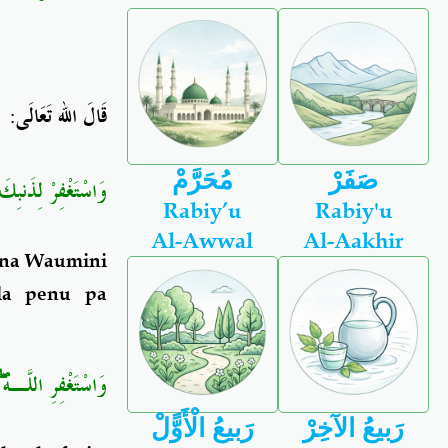
:
قَالَ الله تَعَالَى
صَفَرْ
مُحَرَّمْ
وَاسْتَغْفِرْ لِذَنبِكَ 
Rabiy’u
Rabiy'u
Al-Awwal
Al-Aakhir
 na Waumini
la penu pa
ۖ
وَاسْتَغْفِرِ اللَّـهَ
رَبيعُ الآخِرْ
رَبيعُ الْأَوًّلْ