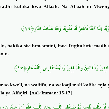
 radhi kutoka kwa Allaah. Na Allaah ni Mwe
﴿١٦﴾
َنَا إِنَّنَا آمَنَّا فَاغْفِرْ لَنَا ذُنُوبَنَا وَقِنَا عَذَابَ النَّارِ
u, hakika sisi tumeamini, basi Tughufurie madh
oto.
﴿١٧﴾
ِقِينَ وَالْقَانِتِينَ وَالْمُنفِقِينَ وَالْمُسْتَغْفِرِينَ بِالْأَسْحَارِ
o kweli, na watiifu, na watoaji mali katika njia 
 ya Alfajiri.
[Aal-‘Imraan: 15-17]
﴿١١٠﴾
َوْ يَظْلِمْ نَفْسَهُ ثُمَّ يَسْتَغْفِرِ اللَّـهَ يَجِدِ اللَّـهَ غَفُورًا رَّحِيمًا