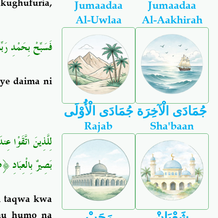
ughufuria,
Jumaadaa
Jumaadaa
Al-Uwlaa
Al-Aakhirah
فَسَبِّحْ بِحَمْدِ ر
ye daima ni
جُمَادَى الْآخِرَة
جُمَادَى الْأُوْلَى
Rajab
Sha'baan
لِلَّذِينَ اتَّقَوْا عِ
﴿١٥﴾
بَصِيرٌ بِالْعِبَادِ
na taqwa kwa
mu
humo na
شَعْبَانْ
رَجَبْ