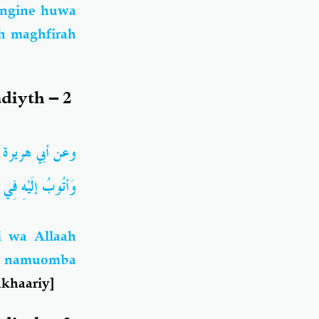
engine huwa
h maghfirah
diyth – 2
وعن أبي هريرة
وَأتُوبُ إلَيْهِ فِي ))
i wa Allaah
mi namuomba
ukhaariy]