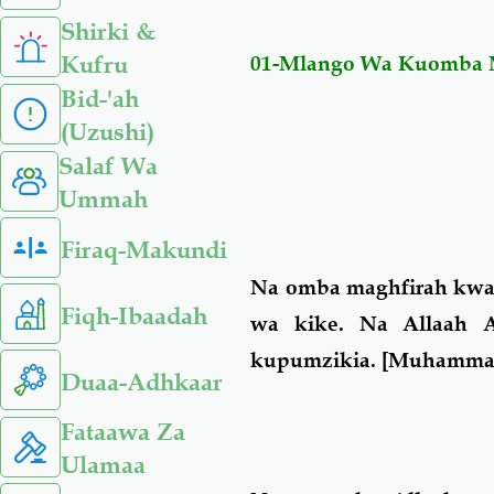
Shirki &
Kufru
01-Mlango Wa Kuomba 
Bid-'ah
(Uzushi)
Salaf Wa
Ummah
Firaq-Makundi
Na omba maghfirah kwa
Fiqh-Ibaadah
wa kike
. Na Allaah 
kupumzikia.
[
Muhamma
Duaa-Adhkaar
Fataawa Za
Ulamaa