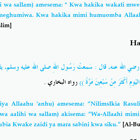
ihi wa sallam) amesema: " Kwa hakika wakati mw
umeghumiwa. Kwa hakika mimi humuomba Allaa
lim]
Ha
رضي الله عنه
، قال : سَمعتُ رَسُول اللهِ
صلى الله عليه وسلم
ي :
.
رواه البخاري
 اليَومِ أَكْثَرَ مِنْ سَبْعِينَ مَرَّةً
iya Allaahu 'anhu)
amesema: “NilimsIkia Rasul
i wa aalihi wa sallam) akisema: “Wa-Allaahi mi
ubia Kwake zaidi ya mara sabini kwa siku.”
[Al-B