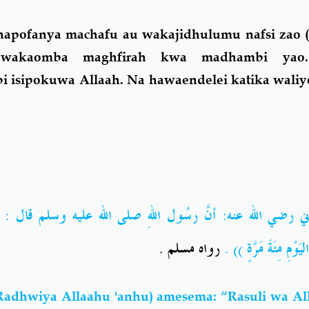
apofanya machafu au wakajidhulumu nafsi zao (
 wakaomba maghfirah kwa madhambi yao
 isipokuwa Allaah. Na hawaendelei katika waliy
زني
رضي الله عنه
: أنَّ رسُول اللهِ
صلى الله عليه وسلم
قال : (( إ
رواه مسلم .
.
 اليَوْمِ مِئَةَ مَرَّةٍ
Radhwiya Allaahu 'anhu)
amesema: “
Rasuli wa Al