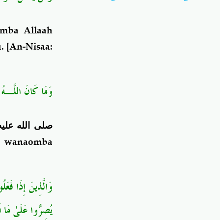
omba Allaah
.
[
An-Nisaa
:
وَمَا كَانَ اللَّـهُ لِ
صلى الله عليه
 wanaomba
وَالَّذِينَ إِذَا فَعَ
يُصِرُّوا عَلَىٰ مَا ف