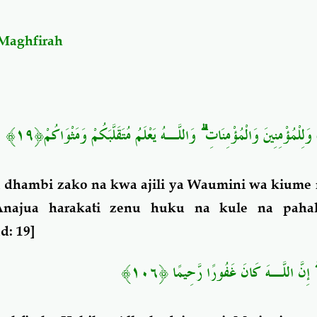
Maghfirah
وَاللَّـهُ يَعْلَمُ مُتَقَلَّبَكُمْ وَمَثْوَاكُمْ﴿١٩﴾
ۗ
وَلِلْمُؤْمِنِينَ وَالْمُؤْمِنَاتِ
 dhambi zako na kwa ajili ya Waumini wa kiume
Anajua harakati zenu huku na kule na paha
d
: 19]
﴿١٠٦﴾
إِنَّ اللَّـهَ كَانَ غَفُورًا رَّحِيمًا