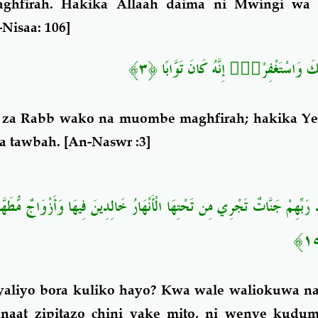
hfirah. Hakika Allaah daima ni Mwingi wa k
-Nisaa
: 106]
﴿٣﴾
إِنَّهُ كَانَ تَوَّابًا
َبِّكَ وَاسْتَغْفِرْهُ
i za Rabb wako na muombe maghfirah; hakika Ye
a tawbah.
[
An-Naswr
:3]
ندَ رَبِّهِمْ جَنَّاتٌ تَجْرِي مِن تَحْتِهَا الْأَنْهَارُ خَالِدِينَ فِيهَا وَأَزْوَاجٌ مُّطَه
i yaliyo bora kuliko hayo? Kwa wale waliokuwa 
aat zipitazo chini yake mito, ni
wenye kudu