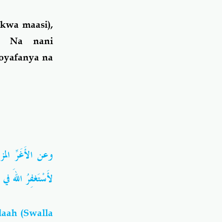
kwa maasi),
. Na nani
oyafanya na
وعن الأَغَرِّ الم
لأَسْتَغفِرُ اللهَ في ))
laah (Swalla