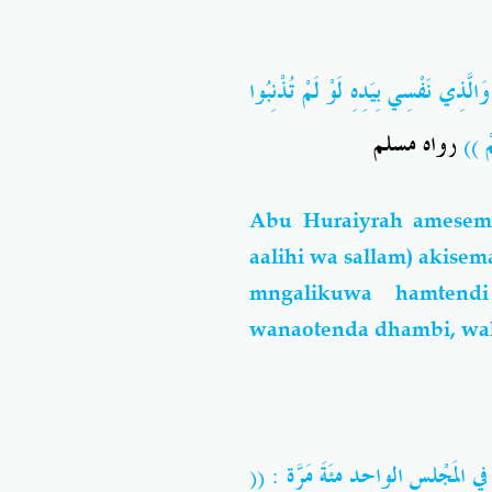
نَفْسِي بِيَدِهِ لَوْ لَمْ تُذْنِبُوا
، ُمْ
رواه مسلم
Abu Huraiyrah amesema:
aalihi wa sallam) akis
mngalikuwa hamtend
wanaotenda dhambi, w
ي المَجْلِسِ الواحِدِ مئَةَ مَرَّةٍ