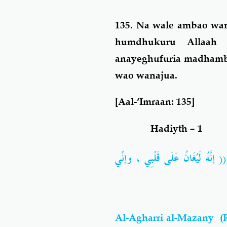
135.
Na wale ambao wan
humdhukuru Allaah
anayeghufuria madhambi
wao wanajua.
[
Aal-‘Imraan: 135
]
Hadiyth – 1
نَّهُ لَيُغَانُ عَلَى قَلْبِي ، وإنِّي
Al-Agharri al-Mazany
(