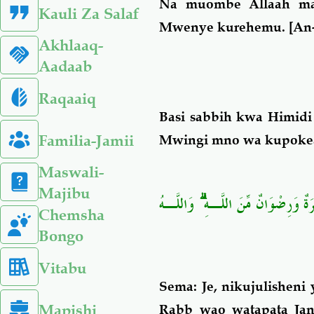
Na muombe Allaah mag
Kauli Za Salaf
Mwenye kurehemu.
[
An
Akhlaaq-
Aadaab
Raqaaiq
Basi sabbih kwa Himid
Familia-Jamii
Mwingi mno wa kupoke
Maswali-
Majibu
وَاللَّـهُ
ۗ
َّرَةٌ وَرِضْوَانٌ مِّنَ اللَّـهِ
Chemsha
Bongo
Vitabu
Sema: Je, nikujulishen
Mapishi
Rabb wao watapata Jann