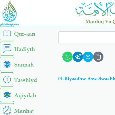
Skip
to
main
content
left
Qur-aan
Search
sidebar
menu
Hadiyth
Sunnah
01-Riyaadhw Asw-Swaali
Tawhiyd
Aqiydah
Manhaj