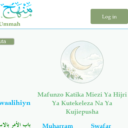
Log in
Mafunzo Katika Miezi Ya Hijri
aalihiyn
Ya Kutekeleza Na Ya
Kujiepusha
باب الأمر بالاس
Muharram
Swafar