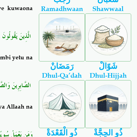
Ramadhwaan
Shawwaal
nye kuwaona
الَّذِينَ يَقُولُونَ رَبّ
ambi yetu na
شَوّالْ
رَمَضَانْ
Dhul-Qa’dah
Dhul-Hijjah
الصَّابِرِينَ وَالصَّاد
ya Allaah na
ذُو الحِجَّةْ
ذُو الْقَعْدَةْ
وَمَن يَعْمَلْ سُوءًا أ