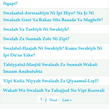
Ngapi?
Swalaatul-Awwaabiyn Ni Ipi Hiyo? Na Je Ni
Swalaah Gani Ya Rakaa Sita Baaada Ya Maghrib?
Swalah Ya Tasbiyh Ni Swahiyh?
Swalah Za Sunnah Zote Ni Zipi?
Swalatul-Haajah Ni Swahiyh? Kama Swahiyh Ni
Ipi Du'aa Yake?
Tahiyyatul-Masjid Swalaah Za Sunnah Wakati
Imaam Anahutubia
Vipi Kutia Niyyah Swalaah Za Qiyaamul-Layl?
Wakati Wa Swalaah Ya Tahajjud Na Vipi Kuswali
Pagination
Page
1
Page
2
Next
Next ›
Last
Last »
page
page