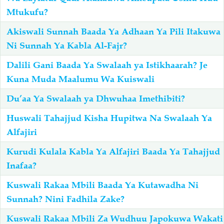
Mtukufu?
Salaf Wa Ummah
Firaq-Makundi
Akiswali Sunnah Baada Ya Adhaan Ya Pili Itakuwa
Ni Sunnah Ya Kabla Al-Fajr?
Fiqh-Ibaadah
Duaa-Adhkaar
Dalili Gani Baada Ya Swalaah ya Istikhaarah? Je
Kuna Muda Maalumu Wa Kuiswali
Fataawa Za Ulamaa
Kauli Za Salaf
Du’aa Ya Swalaah ya Dhwuhaa Imethibiti?
Akhlaaq-Aadaab
Raqaaiq
Huswali Tahajjud Kisha Hupitwa Na Swalaah Ya
Alfajiri
Familia-Jamii
Maswali-Majibu
Kurudi Kulala Kabla Ya Alfajiri Baada Ya Tahajjud
Inafaa?
Chemsha Bongo
Vitabu
Kuswali Rakaa Mbili Baada Ya Kutawadha Ni
Sunnah? Nini Fadhila Zake?
Mapishi
Kuswali Rakaa Mbili Za Wudhuu Japokuwa Wakati