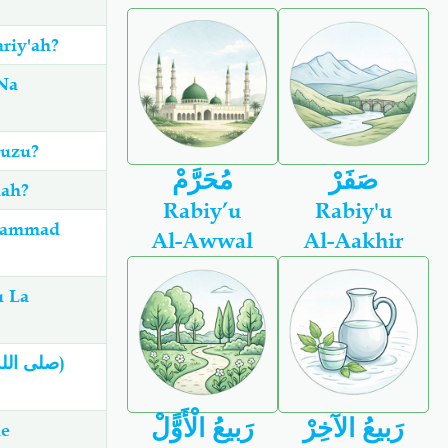
riy'ah?
Na
juzu?
صَفَرْ
مُحَرَّمْ
aah?
Rabiy’u
Rabiy'u
uhammad
Al-Awwal
Al-Aakhir
u La
رَبيعُ الآخِرْ
رَبيعُ الْأَوًّلْ
he