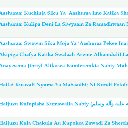
ashuraa: Kuchinja Siku Ya ‘Aashuraa Imo Katika Sha
 Aashuraa: Kulipa Deni La Siwyaam Za Ramadhwaan 
Aashuraa: Swawm Siku Moja Ya ‘Aashuraa Pekee Ina
Akipiga Chafya Katika Swalaah Aseme AlhamduliLL
 Anayesema Jibriyl Alikosea Kumteremkia Nabiy M
i
Haifai Kuswali Nyuma Ya Mabaadhi; Ni Kundi Potof
ufupisha Kumswalia Nabiy (صلى الله عليه وآله وسلم)
Haijuzu Kula Chakula Au Kupokea Zawadi Za Shere