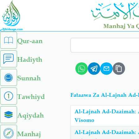
Skip
to
main
content
left
Qur-aan
Search
sidebar
menu
Hadiyth
Sunnah
Fataawa Za Al-Lajnah Ad
Tawhiyd
Al-Lajnah Ad-Daaimah: 
Aqiydah
Visomo
Al-Lajnah Ad-Daaimah: A
Manhaj