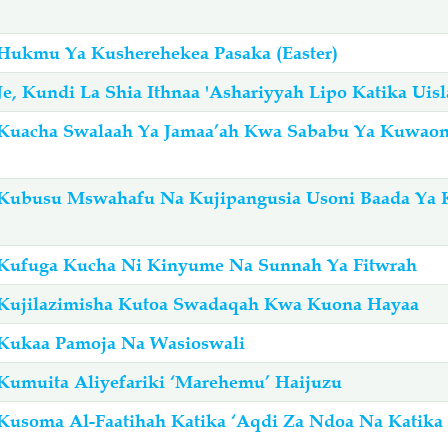
Hukmu Ya Kusherehekea Pasaka (Easter)
e, Kundi La Shia Ithnaa 'Ashariyyah Lipo Katika Uis
 Kuacha Swalaah Ya Jamaa’ah Kwa Sababu Ya Kuwao
 Kubusu Mswahafu Na Kujipangusia Usoni Baada Ya
 Kufuga Kucha Ni Kinyume Na Sunnah Ya Fitwrah
 Kujilazimisha Kutoa Swadaqah Kwa Kuona Hayaa
Kukaa Pamoja Na Wasioswali
Kumuita Aliyefariki ‘Marehemu’ Haijuzu
Kusoma Al-Faatihah Katika ‘Aqdi Za Ndoa Na Katika