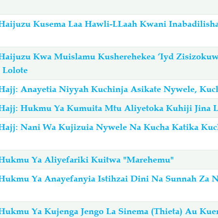
Haijuzu Kusema Laa Hawli-LLaah Kwani Inabadilish
Haijuzu Kwa Muislamu Kusherehekea ‘Iyd Zisizokuw
 Lolote
Hajj: Anayetia Niyyah Kuchinja Asikate Nywele, Kuc
Hajj: Hukmu Ya Kumuita Mtu Aliyetoka Kuhiji Jina L
Hajj: Nani Wa Kujizuia Nywele Na Kucha Katika Kuc
Hukmu Ya Aliyefariki Kuitwa "Marehemu"
ukmu Ya Anayefanyia Istihzai Dini Na Sunnah Za Nabi
Hukmu Ya Kujenga Jengo La Sinema (Thieta) Au Kue