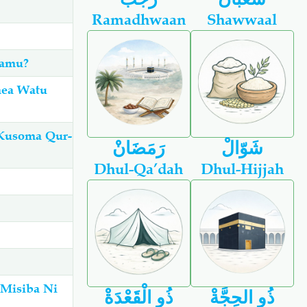
Ramadhwaan
Shawwaal
lamu?
nea Watu
 Kusoma Qur-
شَوّالْ
رَمَضَانْ
Dhul-Qa’dah
Dhul-Hijjah
 Misiba Ni
ذُو الحِجَّةْ
ذُو الْقَعْدَةْ