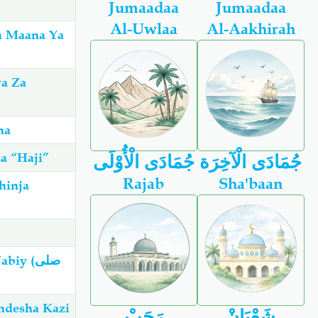
Jumaadaa
Jumaadaa
Al-Uwlaa
Al-Aakhirah
a Maana Ya
a Za
ha
a “Haji”
جُمَادَى الْآخِرَة
جُمَادَى الْأُوْلَى
Rajab
Sha'baan
hinja
y (صلى
ndesha Kazi
شَعْبَانْ
رَجَبْ