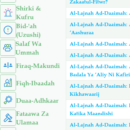
Zakaatul-Fitwr?
Shirki &
Al-Lajnah Ad-Daaimah: A
Kufru
Al-Lajnah Ad-Daaimah:
Bid-'ah
‘Aashuraa
(Uzushi)
Salaf Wa
Al-Lajnah Ad-Daaimah: 
Ummah
Al-Lajnah Ad-Daaimah: 
Firaq-Makundi
Al-Lajnah Ad-Daaimah:
Badala Ya ‘Aliy Ni Kafir
Fiqh-Ibaadah
Al-Lajnah Ad-Daaimah: 
Kikhawaarij
Duaa-Adhkaar
Al-Lajnah Ad-Daaimah: Haijuzu K
Fataawa Za
Katika Maandishi
Ulamaa
Al-Lajnah Ad-Daaimah: 