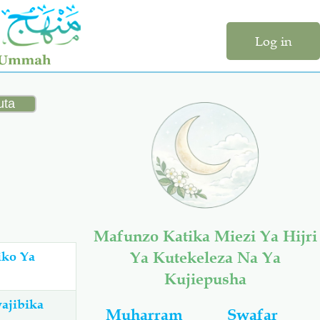
Log in
Mafunzo Katika Miezi Ya Hijri
Ya Kutekeleza Na Ya
iko Ya
Kujiepusha
ajibika
Muharram
Swafar