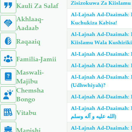
Zisizokuwa Za Kiislamu
Kauli Za Salaf
Al-Lajnah Ad-Daaimah: 
Akhlaaq-
Kuchukiza Kabisa!
Aadaab
Al-Lajnah Ad-Daaimah: 
Raqaaiq
Kiislamu Wala Kushiriki
Al-Lajnah Ad-Daaimah: 
Familia-Jamii
Al-Lajnah Ad-Daaimah: 
Maswali-
Al-Lajnah Ad-Daaimah: 
Majibu
(Udhwhiyah)?
Chemsha
Al-Lajnah Ad-Daaimah: 
Bongo
Al-Lajnah Ad-Daaimah: H
Vitabu
الله عليه و آله وسلم)
Al-Lajnah Ad-Daaimah: 
Mapishi