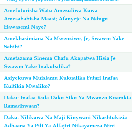
Amefuturisha Watu Amezuliwa Kuwa
Salaf Wa Ummah
Firaq-Makundi
Amesababisha Maasi; Afanyeje Na Ndugu
Hawasemi Naye?
Fiqh-Ibaadah
Duaa-Adhkaar
Amekhasimiana Na Mwenziwe, Je, Swawm Yake
Sahihi?
Fataawa Za Ulamaa
Kauli Za Salaf
Ametazama Sinema Chafu Akapatwa Hisia Je
Swawm Yake Inakubalika?
Akhlaaq-Aadaab
Raqaaiq
Asiyekuwa Muislamu Kukualika Futari Inafaa
Familia-Jamii
Maswali-Majibu
Kuitikia Mwaliko?
Daku: Inafaa Kula Daku Siku Ya Mwanzo Kuamkia
Chemsha Bongo
Vitabu
Ramadhwaan?
Daku: Nilikuwa Na Maji Kinywani Nikashtukizia
Mapishi
Adhaana Ya Pili Ya Alfajiri Nikayameza Nini