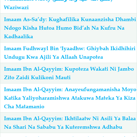
Waziwazi
Salaf Wa Ummah
Firaq-Makundi
Imaam As-Sa’dy: Kughafilika Kunaanzisha Dhambi
Ndogo Kisha Hutoa Humo Bid’ah Na Kufru Na
Fiqh-Ibaadah
Duaa-Adhkaar
Kadhaalika
Imaam Fudhwayl Bin 'Iyaadhw: Ghiybah Ikidhihiri
Fataawa Za Ulamaa
Kauli Za Salaf
Undugu Kwa Ajili Ya Allaah Unapotea
Imaam Ibn Al-Qayyim: Kupoteza Wakati Ni Jambo
Akhlaaq-Aadaab
Raqaaiq
Zito Zaidi Kulikoni Mauti
Familia-Jamii
Maswali-Majibu
Imaam Ibn Al-Qayyim: Anayeufungamanisha Moyo
Katika Yaliyoharamishwa Atakuwa Mateka Ya Kiza
Cha Matamanio
Chemsha Bongo
Vitabu
Imaam Ibn Al-Qayyim: Ikhtilaatw Ni Asili Ya Balaa
Mapishi
Na Shari Na Sababu Ya Kuteremshwa Adhabu