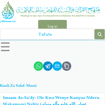
Skip
to
main
content
Log in
Search
left
☰
sidebar
menu
Qur-aan
Hadiyth
Sunnah
Tawhiyd
Kauli Za Salaf: Maasi
Aqiydah
Manhaj
Imaam As-Sa'dy: Ole Kwa Wenye Kunyoa Ndevu
Shirki & Kufru
Bid-'ah (Uzushi)
Wakamuasi Nabiy (صلى الله عليه وآله وسلم)