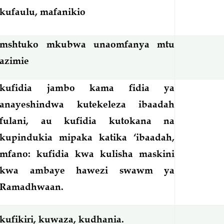
kufaulu, mafanikio
mshtuko mkubwa unaomfanya mtu
azimie
kufidia jambo kama fidia ya
anayeshindwa kutekeleza ibaadah
fulani, au kufidia kutokana na
kupindukia mipaka katika ‘ibaadah,
mfano: kufidia kwa kulisha maskini
kwa ambaye hawezi swawm ya
Ramadhwaan.
kufikiri, kuwaza, kudhania.