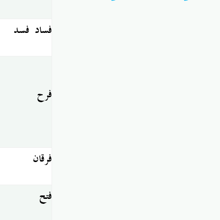
فساد
فسد
فرح
فرقان
فتح