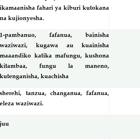
ikamaanisha fahari ya kiburi kutokana
na kujionyesha.
1-pambanuo, fafanua, bainisha
waziwazi, kugawa au kuainisha
maaandiko katika mafungu, kushona
kitambaa, fungu la maneno,
kutenganisha, kuachisha
sherehi, tanzua, changanua, fafanua,
eleza waziwazi.
juu