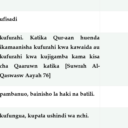
ufisadi
kufurahi. Katika Qur-aan huenda
ikamaanisha kufurahi kwa kawaida au
kufurahi kwa kujigamba kama kisa
cha Qaaruwn katika [Suwrah Al-
Qaswasw Aayah 76]
pambanuo, bainisho la haki na batili.
kufungua, kupata ushindi wa nchi.