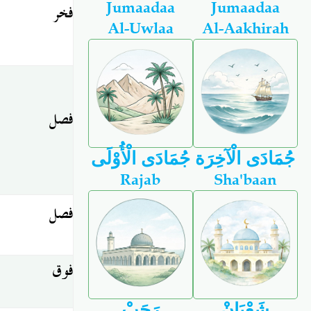
Jumaadaa
Jumaadaa
فخر
Al-Uwlaa
Al-Aakhirah
فصل
جُمَادَى الْآخِرَة
جُمَادَى الْأُوْلَى
Rajab
Sha'baan
فصل
فوق
شَعْبَانْ
رَجَبْ