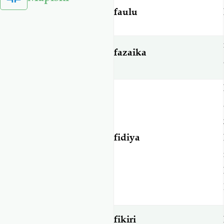
faulu
fazaika
fidiya
fikiri