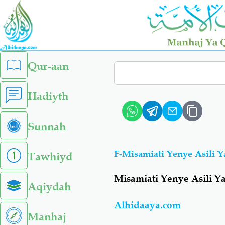
Skip
to
main
content
left
Qur-aan
Search
sidebar
menu
Hadiyth
Sunnah
F-Misamiati Yenye Asili 
Tawhiyd
Misamiati Yenye Asili Y
Aqiydah
Alhidaaya.com
Manhaj