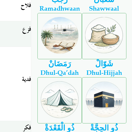
فلاح
Ramadhwaan
Shawwaal
فزع
شَوّالْ
رَمَضَانْ
Dhul-Qa’dah
Dhul-Hijjah
فدية
فكر
ذُو الحِجَّةْ
ذُو الْقَعْدَةْ