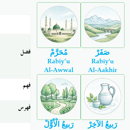
فضل
صَفَرْ
مُحَرَّمْ
Rabiy’u
Rabiy'u
Al-Awwal
Al-Aakhir
فهم
فهرس
رَبيعُ الآخِرْ
رَبيعُ الْأَوًّلْ