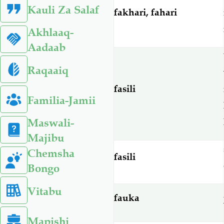
Kauli Za Salaf
fakhari, fahari
Akhlaaq-
Aadaab
Raqaaiq
fasili
Familia-Jamii
Maswali-
Majibu
Chemsha
fasili
Bongo
Vitabu
fauka
Mapishi