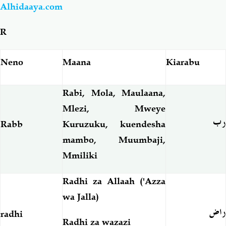
Alhidaaya.com
Salaf Wa Ummah
Firaq-Makundi
R
Fiqh-Ibaadah
Duaa-Adhkaar
Neno
Maana
Kiarabu
Fataawa Za Ulamaa
Kauli Za Salaf
Rabi, Mola, Maulaana,
Mlezi, Mweye
Akhlaaq-Aadaab
Raqaaiq
رب
Rabb
Kuruzuku, kuendesha
mambo, Muumbaji,
Familia-Jamii
Maswali-Majibu
Mmiliki
Chemsha Bongo
Vitabu
Radhi za Allaah ('Azza
wa Jalla)
Mapishi
راض
radhi
Radhi za wazazi