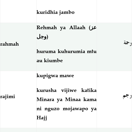
kuridhia jambo
Rehmah ya Allaah (
عز
وجل
)
رحمة
rahmah
huruma kuhurumia mtu
au kiumbe
kupigwa mawe
kurusha vijiwe katika
رجم
rajimi
Minara ya Minaa kama
ni nguzo mojawapo ya
Hajj