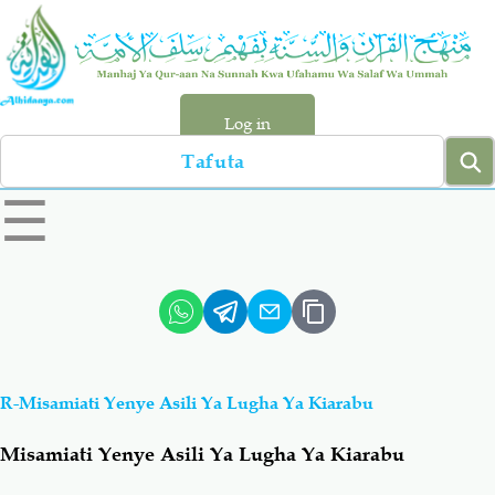
Skip
to
main
content
Log in
Search
left
☰
sidebar
menu
Qur-aan
Hadiyth
Sunnah
Tawhiyd
R-Misamiati Yenye Asili Ya Lugha Ya Kiarabu
Aqiydah
Manhaj
Misamiati Yenye Asili Ya Lugha Ya Kiarabu
Shirki & Kufru
Bid-'ah (Uzushi)