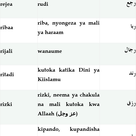
رجع
rejea
rudi
riba, nyongeza ya mali
ربا
ribaa
ya haraam
رجال
rijali
wanaume
kutoka katika Dini ya
رتد
ritadi
Kiislamu
rizki, neema ya chakula
رزق
rizki
na mali kutoka kwa
Allaah (
عز وجل
)
kipando, kupandisha