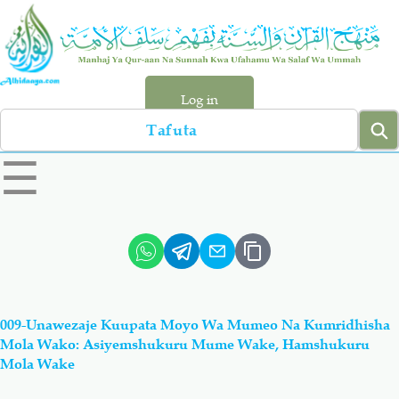
Skip
to
main
content
Log in
Search
left
☰
sidebar
menu
Qur-aan
Hadiyth
Sunnah
Tawhiyd
009-Unawezaje Kuupata Moyo Wa Mumeo Na Kumridhisha
Aqiydah
Manhaj
Mola Wako: Asiyemshukuru Mume Wake, Hamshukuru
Mola Wake
Shirki & Kufru
Bid-'ah (Uzushi)