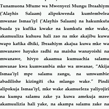
Tunamuona Mtume wa Mwenyezi Mungu Ibraahiym
(‘Alayhis Salaam) alipokwenda kumtembelea
mwanae Ismaa’iyl (‘Alayhis Salaam) na hakumkuta
baada ya kufika kwake na kumkuta mke wake,
akamuuliza kuhusu hali zao na mke akajibu kuwa
wapo katika dhiki, Ibraahiym akajua kuwa mke wa
mwanawe hayuko radhi na maisha wanayoishi na
mwanawe, hivyo akaamua kumuachia salamu
mwanae kwa kumwambia mke wa mwanae, “Akija
Ismaa’iyl mpe salamu zangu, na umwambie
abadilishe kizingiti cha mlango wake.” Pindi
alipokuja Ismaa’iyl, mke wake akamueleza yaliyojiri
na kumpa salamu zake ya kuwa amekuja mzee
akamuulizia hali yake, na akampa salamu zake na