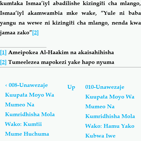
kumtaka Ismaa’iyl abadilishe kizingiti cha mlango,
Ismaa’iyl akamwambia mke wake, “Yule ni baba
yangu na wewe ni kizingiti cha mlango, nenda kwa
jamaa zako”
[2]
[1]
Ameipokea Al-Haakim na akaisahihisha
[2]
Tumeelezea mapokezi yake hapo nyuma
Book
traversal
links
‹
008-Unawezaje
Up
010-Unawezaje
for
Kuupata Moyo Wa
Kuupata Moyo Wa
Unawezaje
Mumeo Na
Kuupata
Mumeo Na
Moyo
Kumridhisha Mola
Kumridhisha Mola
Wa
Wako: Kumtii
Wako: Hamu Yako
Mumeo
Na
Mume Huchuma
Kubwa Iwe
Kumridhisha