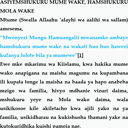
ASIYEMSHUKURU MUME WAKE, HAMSHUKURU
MOLA WAKE
Salaf Wa Ummah
Firaq-Makundi
Mtume (Swalla Allaahu ‘alayhi wa aalihi wa sallam)
amesema,
Fiqh-Ibaadah
Duaa-Adhkaar
“Mwenyezi Mungu Hamuangalii mwanamke ambaye
hamshukuru mume wake na wakati huo huo hawezi
Fataawa Za Ulamaa
Kauli Za Salaf
kufanya lolote bila ya mumewe”
[1]
Ewe mke mkarimu wa Kiislamu, kwa hakika mume
Akhlaaq-Aadaab
Raqaaiq
wako anapigana na maisha magumu na kupambana
ili kupata tonge la maisha na baada ya hapo anabeba
Familia-Jamii
Maswali-Majibu
mzigo wa familia, hivyo mdhanie vizuri daima,
mshukuru yeye na Mola wako daima, wala
Chemsha Bongo
Vitabu
usikikosoe kile akiletacho kwa ajili yako na ya
familia, usikidharau na kukishusha thamani yake na
Mapishi
kutokuridhika kuishi pamoja nae.