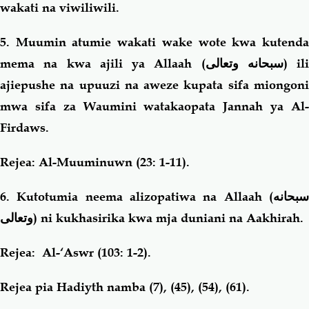
wakati na viwiliwili.
5
. Muumin atumie wakati wake wote kwa kutenda
mema na kwa ajili ya Allaah (
سبحانه وتعالى
) ili
ajiepushe na upuuzi na aweze kupata sifa miongoni
mwa sifa za Waumini watakaopata Jannah ya Al-
Firdaws.
Rejea: Al-Muuminuwn (23: 1-11).
6. Kutotumia neema alizopatiwa na Allaah (
سبحانه
وتعالى
) ni kukhasirika kwa mja duniani na Aakhirah.
Rejea: Al-‘Aswr (103: 1-2).
Rejea pia Hadiyth namba (7), (45), (54), (61).