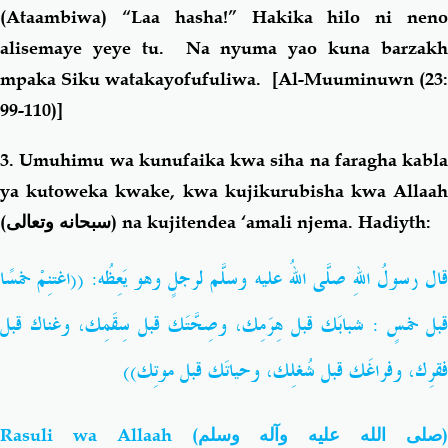
(Ataambiwa) “Laa hasha!” Hakika hilo ni neno
alisemaye yeye tu. Na nyuma yao kuna barzakh
mpaka Siku watakayofufuliwa.
[Al-Muuminuwn (23
99-110)]
3
. Umuhimu wa kunufaika kwa siha na faragha kabla
ya kutoweka kwake, kwa kujikurubisha kwa Allaah
(
سبحانه وتعالى
) na kujitendea ‘amali njema. Hadiyth:
قال رسولُ اللهِ صلَّى اللهُ عليه وسلَّم لرجلٍ وهو يَعِظُه: ((اغتنِمْ خمسًا
شبابَك قبل هِرَمِك، وصِحَّتَك قبل سِقَمِك، وغناك قبل
:
قبل خمسٍ
فقرِك، وفراغَك قبل شُغلِك، وحياتَك قبل موتِك))
Rasuli wa Allaah (
صلى الله عليه وآله وسلم