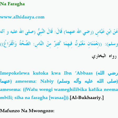
Na Faragha
www.alhidaaya.com
عَنْ ابْنِ عَبَّاسٍ (رضي الله عنهما) قَالَ: قَالَ النَّبِيُّ (صلى الله عليه و آله
وسلم): ((نِعْمَتَانِ مَغْبُونٌ فِيهِمَا كَثِيرٌ مِنْ النَّاسِ: الصِّحَّةُ وَالْفَرَاغُ))
رواه البخاري
Imepokelewa kutoka kwa Ibn ‘Abbaas (
ضي الله
عنهما
) amesema: Nabiy (
صلى الله عليه وآله وسلم
amesema: ((Watu wengi wameghilibika katika neema
mbili; siha na faragha [wasaa])).
[Al-Bukhaariy.]
Mafunzo Na Mwongozo: