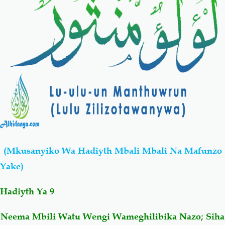
Salaf Wa Ummah
Firaq-Makundi
Fiqh-Ibaadah
Duaa-Adhkaar
Fataawa Za Ulamaa
Kauli Za Salaf
Akhlaaq-Aadaab
Raqaaiq
Familia-Jamii
Maswali-Majibu
(Mkusanyiko Wa Hadiyth Mbali Mbali Na Mafunzo
Yake)
Chemsha Bongo
Vitabu
Hadiyth Ya
9
Mapishi
Neema Mbili Watu Wengi Wameghilibika Nazo; Siha