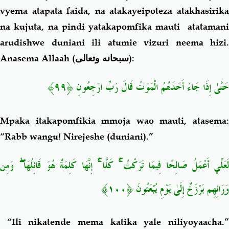
vyema atapata faida, na atakayeipoteza atakhasirika
na kujuta, na pindi yatakapomfika mauti atatamani
arudishwe duniani ili atumie vizuri neema hizi.
Anasema Allaah (
سبحانه وتعالى
):
حَتَّىٰ إِذَا جَاءَ أَحَدَهُمُ الْمَوْتُ قَالَ رَبِّ ارْجِعُونِ ﴿٩٩﴾
Mpaka itakapomfikia mmoja wao mauti, atasema:
“Rabb wangu! Nirejeshe (duniani).”
لَعَلِّي أَعْمَلُ صَالِحًا فِيمَا تَرَكْتُ ۚ كَلَّا ۚ إِنَّهَا كَلِمَةٌ هُوَ قَائِلُهَا ۖ وَمِن
وَرَائِهِم بَرْزَخٌ إِلَىٰ يَوْمِ يُبْعَثُونَ ﴿١٠٠﴾
“Ili nikatende mema katika yale niliyoyaacha.