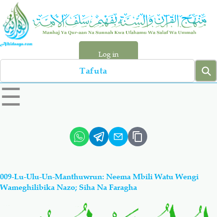
Skip
to
main
content
Log in
Search
left
☰
sidebar
menu
Qur-aan
Hadiyth
Sunnah
Tawhiyd
009-Lu-Ulu-Un-Manthuwrun: Neema Mbili Watu Wengi
Aqiydah
Manhaj
Wameghilibika Nazo; Siha Na Faragha
Shirki & Kufru
Bid-'ah (Uzushi)