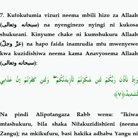
7. Kutokutumia vizuri neema mbili hizo za Allaah
(
سبحانه وتعالى
) na nyenginezo nyingi ni kukos
shukurani. Kinyume chake ni kumshukuru Allaah
(
عزّ وجلّ
) na hapo faida inamrudia mtu mwenyew
kwa kuzidishiwa neema kama Anavyosema Allaah
(
سبحانه وتعالى
):
وَإِذْ تَأَذَّنَ رَبُّكُمْ لَئِن شَكَرْتُمْ لَأَزِيدَنَّكُمْ ۖ وَلَئِن كَفَرْتُمْ إِنَّ عَذَابِي
لَشَدِيدٌ﴿٧﴾
Na pindi Alipotangaza Rabb wenu: “Ikiwa
mtashukuru, bila shaka Nitakuzidishieni (neema
Zangu); na mkikufuru, basi hakika adhabu Yangu ni