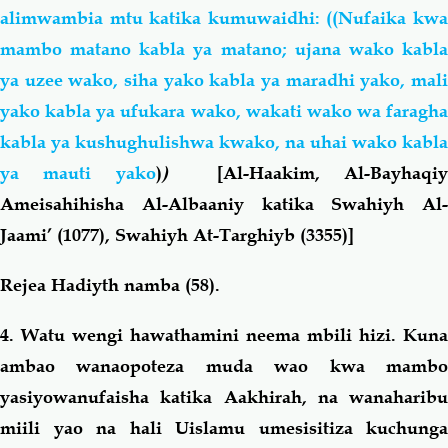
alimwambia mtu katika kumuwaidhi: ((Nufaika kwa
mambo matano kabla ya matano; ujana wako kabla
ya uzee wako, siha yako kabla ya maradhi yako, mali
yako kabla ya ufukara wako, wakati wako wa faragha
kabla ya kushughulishwa kwako, na uhai wako kabla
ya mauti yako
)
)
[Al-Haakim, Al-Bayhaqi
Ameisahihisha Al-Albaaniy katika Swahiyh Al-
Jaami’ (1077), Swahiyh At-Targhiyb (3355)]
Rejea Hadiyth namba (58).
4. Watu wengi hawathamini neema mbili hizi. Kuna
ambao wanaopoteza muda wao kwa mambo
yasiyowanufaisha katika Aakhirah, na wanaharibu
miili yao na hali Uislamu umesisitiza kuchunga