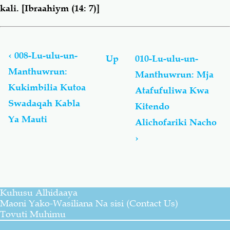
kali
. [Ibraahiym (14: 7)]
Book
traversal
links
‹
008-Lu-ulu-un-
Up
010-Lu-ulu-un-
for
Manthuwrun:
Manthuwrun: Mja
Lu-
Kukimbilia Kutoa
ulu-
Atafufuliwa Kwa
un-
Swadaqah Kabla
Kitendo
Manthuwrun
Ya Mauti
Alichofariki Nacho
-
لُؤْلُؤ
›
مَّنثُور
Kuhusu Alhidaaya
Maoni Yako-Wasiliana Na sisi (Contact Us)
Tovuti Muhimu