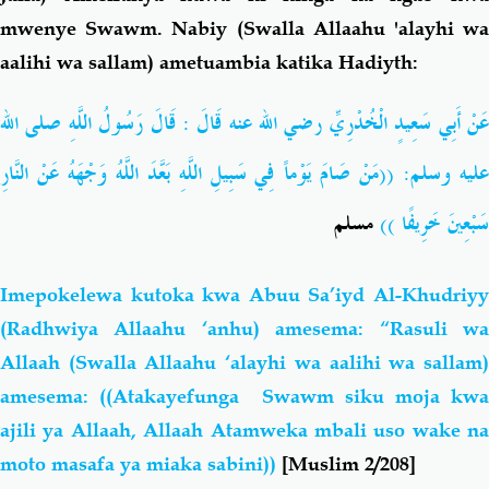
mwenye Swawm. Nabiy (Swalla Allaahu 'alayhi wa
aalihi wa sallam) ametuambia katika Hadiyth:
عَنْ أَبِي سَعِيدٍ الْخُدْرِيِّ رضي الله عنه قَالَ : قَالَ رَسُولُ اللَّهِ صلى الله
عليه وسلم: ((مَنْ صَامَ يَوْماً فِي سَبِيلِ اللَّهِ بَعَّدَ اللَّهُ وَجْهَهُ عَنْ النَّارِ
سَبْعِينَ خَرِيفًا ))
مسلم
Imepokelewa kutoka kwa Abuu Sa’iyd Al-Khudriyy
(Radhwiya Allaahu ‘anhu) amesema: “Rasuli wa
Allaah (Swalla Allaahu ‘alayhi wa aalihi wa sallam)
amesema: ((Atakayefunga Swawm siku moja kwa
ajili ya Allaah, Allaah Atamweka mbali uso wake na
moto masafa ya miaka sabini))
[Muslim 2/208]