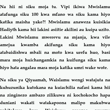
Na hii ni siku moja tu. Vipi ikiwa Mwislamu
atafunga siku 100 kwa mfano wa siku kama hiyo
katika maisha yake?! Mwislamu anaweza kuisikia
Hadiyth kama hii lakini asiitie akilini au kuipa uzito.
Lakini Mwislamu mwerevu na mjanja, kwa vile
amejua kwamba akifunga siku kama hiyo
atabaidishwa mbali na moto kwa urefu huo, basi
mara moja huichangamkia na kuifunga siku kama
hiyo hata angalau mara moja katika umri wake wote.
Na siku ya Qiyaamah, Waislamu wengi watajuta na
kuhuzunika kutokana na kuiachilia nafasi kama hii
na zinginezo ambazo zilikuwa ni kochokocho hapa
duniani wakati watakapoona malipo makubwa