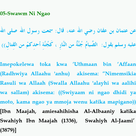
05-Swawm Ni Ngao
Salaf Wa Ummah
Firaq-Makundi
عن
عثمان بن عفان
رضي الله عنه، قال: سمعت رسول الله صلى الله
Fiqh-Ibaadah
Duaa-Adhkaar
الصِّيامُ جُنَّةٌ من النَّارِ ، كَجُنَّةِ أحدِكمْ من القِتالِ))
:
عليه وسلم يقول
Fataawa Za Ulamaa
Kauli Za Salaf
Imepokelewa toka kwa ‘Uthmaan bin ‘Affaan
Akhlaaq-Aadaab
Raqaaiq
(Radhwiya Allaahu 'anhu) akisema: “Nimemsikia
Rasuli wa Allaah (Swalla Allaahu 'alayhi wa aalihi
Familia-Jamii
Maswali-Majibu
wa sallam) akisema: ((Swiyaam ni ngao dhidi ya
moto, kama ngao ya mmoja wenu katika mapigano))
Chemsha Bongo
Vitabu
[Ibn Maajah, amiesahihisha Al-Albaaniy katika
Swahiyh Ibn Maajah (1336), Swahiyh Al-Jaami’
Mapishi
(3879)]