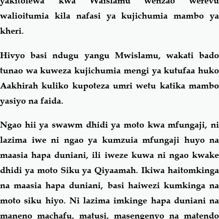
yakitolewa kwa Waislamu wenzao werevu
walioitumia kila nafasi ya kujichumia mambo ya
kheri.
Hivyo basi ndugu yangu Mwislamu, wakati bado
tunao wa kuweza kujichumia mengi ya kutufaa huko
Aakhirah kuliko kupoteza umri wetu katika mambo
yasiyo na faida.
Ngao hii ya swawm dhidi ya moto kwa mfungaji, ni
lazima iwe ni ngao ya kumzuia mfungaji huyo na
maasia hapa duniani, ili iweze kuwa ni ngao kwake
dhidi ya moto Siku ya Qiyaamah. Ikiwa haitomkinga
na maasia hapa duniani, basi haiwezi kumkinga na
moto siku hiyo. Ni lazima imkinge hapa duniani na
maneno machafu, matusi, masengenyo na matendo