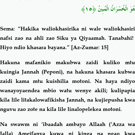
﴿١٥﴾
هُوَ الْخُسْرَانُ الْمُبِينُ
Sema: “Hakika waliokhasirika ni wale waliokhasiri
nafsi zao na ahli zao Siku ya Qiyaamah. Tanabahi!
Hiyo ndio khasara bayana.”
[Az-Zumar: 15]
Hakuna mafanikio makubwa zaidi kuliko mtu
kuingia Jannah (Peponi), na hakuna khasara kubwa
zaidi kama mtu kuishilia motoni. Na haya ndiyo
wanayoyaendea mbio watu wenye akili; kulipapia
kila lile litakalowafikisha Jannah, na kujiepusha kwa
nguvu zao zote na kila lile linalopelekea motoni.
Na swawm ni ‘ibaadah ambayo Allaah (‘Azza wa
Jalla) Ameifanya kuwa ni kinga na ngao kwa