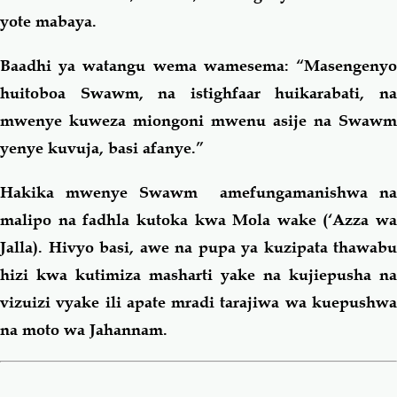
yote mabaya.
Baadhi ya watangu wema wamesema: “Masengenyo
huitoboa Swawm, na istighfaar huikarabati, na
mwenye kuweza miongoni mwenu asije na Swawm
yenye kuvuja, basi afanye.”
Hakika mwenye Swawm amefungamanishwa na
malipo na fadhla kutoka kwa Mola wake (‘Azza wa
Jalla). Hivyo basi, awe na pupa ya kuzipata thawabu
hizi kwa kutimiza masharti yake na kujiepusha na
vizuizi vyake ili apate mradi tarajiwa wa kuepushwa
na moto wa Jahannam.
Book
traversal