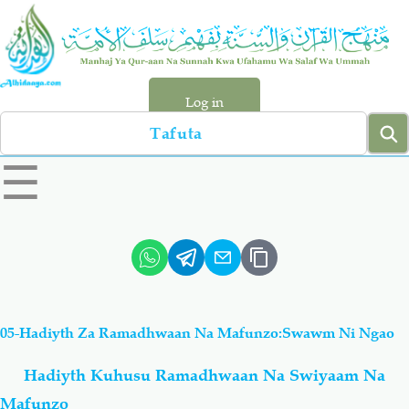
Skip
to
main
content
Log in
Search
left
☰
sidebar
menu
Qur-aan
Hadiyth
Sunnah
Tawhiyd
05-Hadiyth Za Ramadhwaan Na Mafunzo:Swawm Ni Ngao
Aqiydah
Manhaj
Hadiyth Kuhusu Ramadhwaan Na Swiyaam Na
Shirki & Kufru
Bid-'ah (Uzushi)
Mafunzo