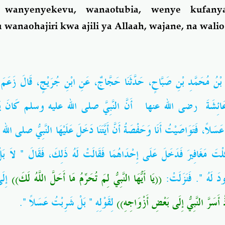
 wanyenyekevu, wanaotubia, wenye kufanya
anaohajiri kwa ajili ya Allaah, wajane, na walio
 بْنُ مُحَمَّدِ بْنِ صَبَّاحٍ، حَدَّثَنَا حَجَّاجٌ، عَنِ ابْنِ جُرَيْجٍ، قَالَ زَعَمَ عَ
ئِشَةَ
رضى الله عنها
أَنَّ النَّبِيَّ صلى الله عليه وسلم كَانَ يَم،
َسَلاً، فَتَوَاصَيْتُ أَنَا وَحَفْصَةُ أَنَّ أَيَّتَنَا دَخَلَ عَلَيْهَا النَّبِيُّ صلى ال
َلْتَ مَغَافِيرَ فَدَخَلَ عَلَى إِحْدَاهُمَا فَقَالَتْ لَهُ ذَلِكَ، فَقَالَ ‏"‏ لاَ بَل
لَهُ ‏"‏‏.‏ فَنَزَلَتْ:‏
((‏يَا أَيُّهَا النَّبِيُّ لِمَ تُحَرِّمُ مَا أَحَلَّ اللَّهُ لَكَ‏))
إِل:
((َسَرَّ النَّبِيُّ إِلَى بَعْضِ أَزْوَاجِهِ‏))‏
لِقَوْلِهِ ‏"‏ بَلْ شَرِبْتُ عَسَلاً ‏"‏‏.‏