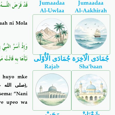
Jumaadaa
Jumaadaa
قَدْ فَرَضَ اللَّـهُ لَ
Al-Uwlaa
Al-Aakhirah
aah ni Mola
وَإِذْ أَسَرَّ النَّبِي
نَبَّأَهَا بِهِ قَالَتْ م
جُمَادَى الْآخِرَة
جُمَادَى الْأُوْلَى
Rajab
Sha'baan
a huyo mke
صلى الله ع
),
asema: “Nani
nye upeo wa
شَعْبَانْ
رَجَبْ