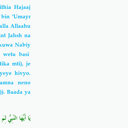
thia Hajaaj
 bin ‘Umayr
lla Allaahu
int Jahsh na
 kuwa Nabiy
a wetu basi
ka mti), je
eye hivyo.
Hamna neno
)). Baada ya
يَا أَيُّهَا النَّبِيُّ لِ