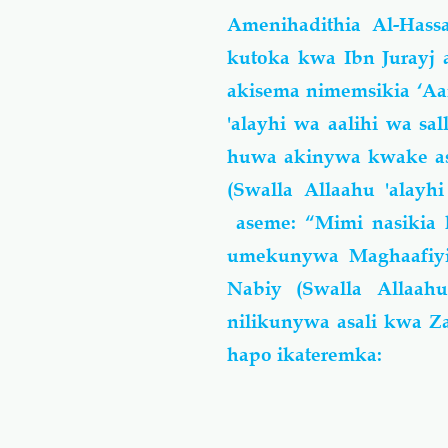
Amenihadithia Al-Has
kutoka kwa Ibn Jurayj 
akisema nimemsikia ‘Aa
'alayhi wa aalihi wa s
huwa akinywa kwake as
(Swalla Allaahu 'alay
aseme: “Mimi nasikia k
umekunywa Maghaafiyi
Nabiy (Swalla Allaah
nilikunywa asali kwa Za
hapo ikateremka: