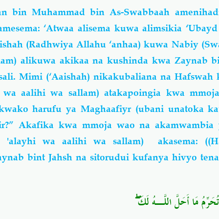
san bin Muhammad bin As-Swabbaah amenihadi
amesema: ‘Atwaa alisema kuwa alimsikia ‘Ubayd
ishah (Radhwiya Allahu ‘anhaa) kuwa Nabiy (Swa
allam) alikuwa akikaa na kushinda kwa Zaynab b
ali. Mimi (‘Aaishah) nikakubaliana na Hafswah
hi wa aalihi wa sallam) atakapoingia kwa mmoj
wako harufu ya Maghaafiyr (ubani unatoka kati
r?” Akafika kwa mmoja wao na akamwambia y
u 'alayhi wa aalihi wa sallam) akasema: ((
ynab bint Jahsh na sitorudui kufanya hivyo tena
ۖ
مَ تُحَرِّمُ مَا أَحَلَّ اللَّـهُ لَكَ