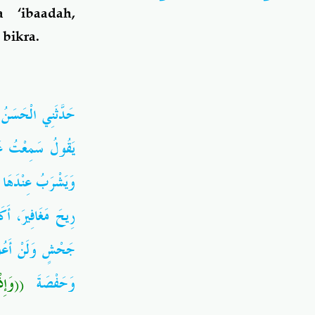
 ‘ibaadah,
 bikra.
حَدَّثَنِي الْحَسَنُ،
يَقُولُ سَمِعْتُ عَا
وَيَشْرَبُ عِنْدَهَا ع
رِيحَ مَغَافِيرَ، أَك
جَحْشٍ وَلَنْ أَعُودَ 
وَحَفْصَةَ ‏
وَإِذْ أ