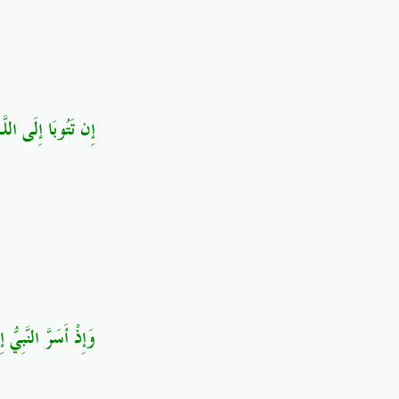
إِن تَتُوبَا إِلَى اللّ
وَإِذْ أَسَرَّ النَّبِيّ