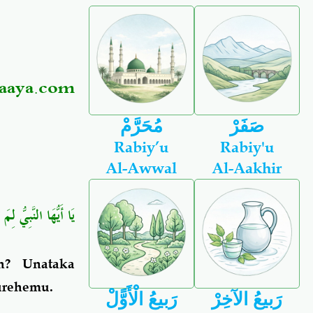
daaya.com
صَفَرْ
مُحَرَّمْ
Rabiy’u
Rabiy'u
Al-Awwal
Al-Aakhir
يَا أَيُّهَا النَّبِيُّ لِ
ah? Unataka
urehemu.
رَبيعُ الآخِرْ
رَبيعُ الْأَوًّلْ