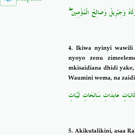
ۖ
لَاهُ وَجِبْرِيلُ وَصَالِحُ الْمُؤْمِنِينَ
4. Ikiwa nyinyi wawil
nyoyo zenu zimeelem
mkisaidiana dhidi yake,
Waumini wema, na zaidi 
 تَائِبَاتٍ عَابِدَاتٍ سَائِحَاتٍ ثَيِّبَاتٍ
5. Akikutalikini, asaa 