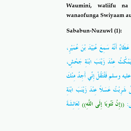
Waumini, watiifu na
wanaofunga Swiyaam au w
Sababun-Nuzuwl (1):
طَاءٌ أَنَّهُ سَمِعَ عُبَيْدَ بْنَ عُمَيْرٍ
ْكُثُ عِنْدَ زَيْنَبَ ابْنَةِ جَحْشٍ
له عليه وسلم فَلْتَقُلْ إِنِّي أَجِدُ مِنْكَ
ْ شَرِبْتُ عَسَلاً عِنْدَ زَيْنَبَ ابْنَةِ
َى
((إِنْ تَتُوبَا إِلَى اللَّهِ‏))‏
لِعَائِشَةَ