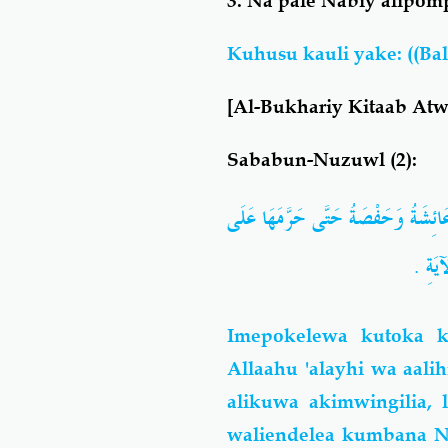
3. Na pale Nabiy alipom
Kuhusu kauli yake: ((Bal
[
Al-Bukhariy Kitaab At
Sababun-Nuzuwl (2):
ائِشَةُ وَحَفْصَةُ حَتَّى حَرَّمَهَا عَلَى
َةِ ‏.‏
Imepokelewa kutoka k
Allaahu 'alayhi wa aali
alikuwa akimwingilia,
waliendelea kumbana N