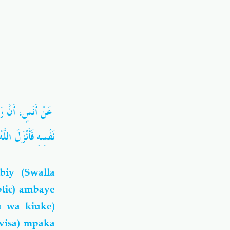
عَنْ أَنَسٍ، أَنَّ ر
نَفْسِهِ فَأَنْزَلَ اللَّه
iy (Swalla
ptic) ambaye
u wa kiuke)
avisa) mpaka