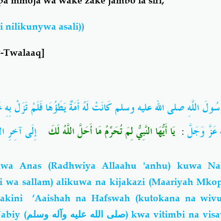
pa mmoja wa wake zake jambo la siri,
i nilikunywa asali))
w-Twalaaq]
َسُولَ اللَّهِ صلى الله عليه وسلم كَانَتْ لَهُ أَمَةٌ يَطَؤُهَا فَلَمْ تَزَلْ بِهِ عَ
ُ عَزَّ وَجَلَّ ‏
: ‏
يَا أَيُّهَا النَّبِيُّ لِمَ تُحَرِّمُ مَا أَحَلَّ اللَّهُ لَكَ
‏ إِلَى آخِرِ الآي
wa Anas (Radhwiya Allaahu 'anhu) kuwa Nab
hi wa sallam) alikuwa na kijakazi (Maariyah Mko
 lakini ‘Aaishah na Hafswah (kutokana na wiv
abiy (
صلى الله عليه وآله وسلم
) kwa vitimbi na vis