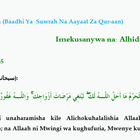
 (Baadhi Ya Suwrah Na Aayaat Za Qur-aan)
Imekusanywa na:
Alhi
-5
سبحانه
):
وَاللَّـهُ غَفُورٌ 
ۚ
تَبْتَغِي مَرْضَاتَ أَزْوَاجِكَ
ۖ
مَ تُحَرِّمُ مَا أَحَلَّ اللَّـهُ لَكَ
 unaharamisha kile Alichokuhalalishia Alla
; na Allaah ni Mwingi wa kughufuria, Mwenye k