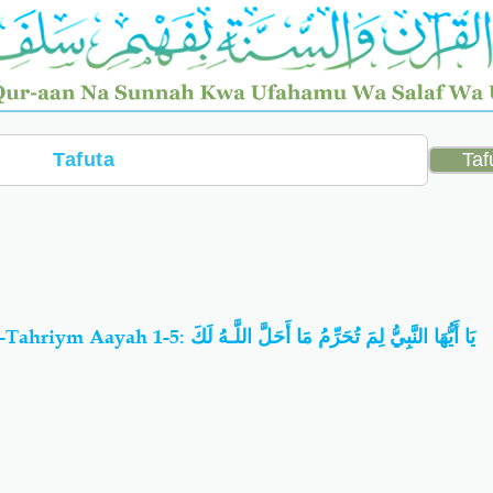
066-Asbaabun-Nuzuwl: At-Tahriym Aayah 1-5: يَا أَيُّهَا النَّبِيُّ لِمَ تُحَرِّمُ مَا أَحَلَّ اللَّـهُ لَكَ