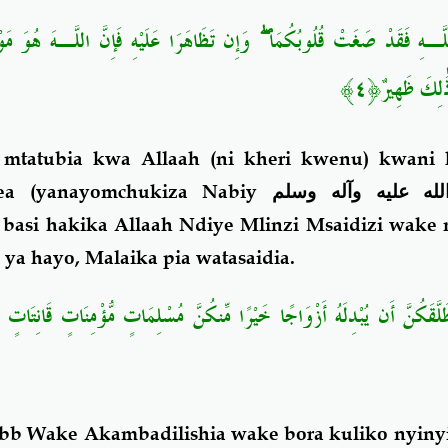
وَإِن تَظَاهَرَا عَلَيْهِ فَإِنَّ اللَّـهَ هُوَ مَوْ
ۖ
لَّـهِ فَقَدْ صَغَتْ قُلُوبُكُمَا
﴿٤﴾
ذَٰلِكَ ظَهِيرٌ
i mtatubia kwa Allaah (ni kheri kwenu) kwani
ea (yanayomchukiza Nabiy
له عليه وآله وسلم
 basi hakika Allaah Ndiye Mlinzi Msaidizi
wake n
ya hayo, Malaika pia watasaidia.
َّقَكُنَّ أَن يُبْدِلَهُ أَزْوَاجًا خَيْرًا مِّنكُنَّ مُسْلِمَاتٍ مُّؤْمِنَاتٍ قَانِتَاتٍ
Rabb Wake Akambadilishia wake bora kuliko nyiny