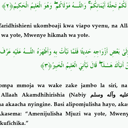
﴿٢﴾
وَهُوَ الْعَلِيمُ الْحَكِيمُ
ۖ
وَاللَّـهُ مَوْلَاكُمْ
ۚ
كُمْ تَحِلَّةَ أَيْمَانِكُمْ
aridhishieni ukomboaji kwa viapo vyenu, na All
 wa yote, Mwenye hikmah wa yote.
ُّ إِلَىٰ بَعْضِ أَزْوَاجِهِ حَدِيثًا فَلَمَّا نَبَّأَتْ بِهِ وَأَظْهَرَهُ اللَّـهُ عَلَيْهِ ع
نَبَّأَنِيَ الْعَلِيمُ الْخَبِيرُ﴿٣﴾
قَالَ
ۖ
َنْ أَنبَأَكَ هَـٰذَا
pompa mmoja wa wake zake jambo la siri, n
a Allaah Akamdhihirishia (Nabiy
ليه وآله وسلم
na akaacha nyingine. Basi alipomjulisha hayo, ak
 Akasema: “Amenijulisha Mjuzi wa yote, Mwe
 kufichika.”