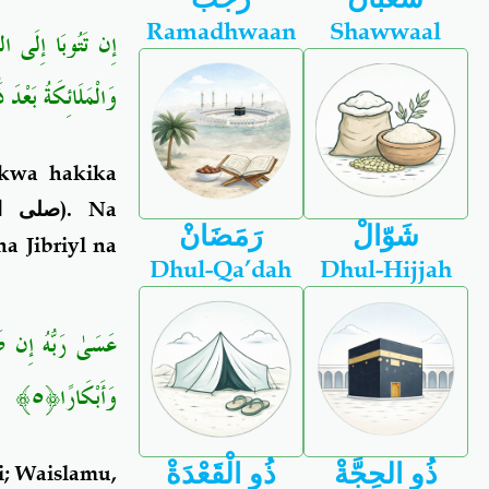
Ramadhwaan
Shawwaal
إِن تَتُوبَا إِلَى ال
وَالْمَلَائِكَةُ بَعْدَ 
 kwa hakika
صلى ال
). Na
شَوّالْ
رَمَضَانْ
a Jibriyl na
Dhul-Qa’dah
Dhul-Hijjah
عَسَىٰ رَبُّهُ إِن طَل
وَأَبْكَارً
ا﴿٥﴾
ذُو الحِجَّةْ
ذُو الْقَعْدَةْ
i; Waislamu,