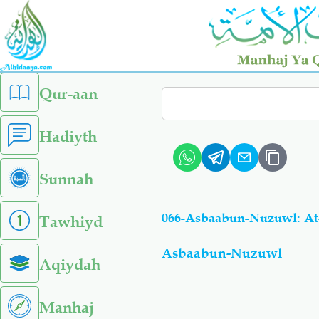
Skip
to
main
content
left
Qur-aan
Search
sidebar
menu
Hadiyth
Sunnah
Tawhiyd
Asbaabun-Nuzuwl
Aqiydah
Manhaj