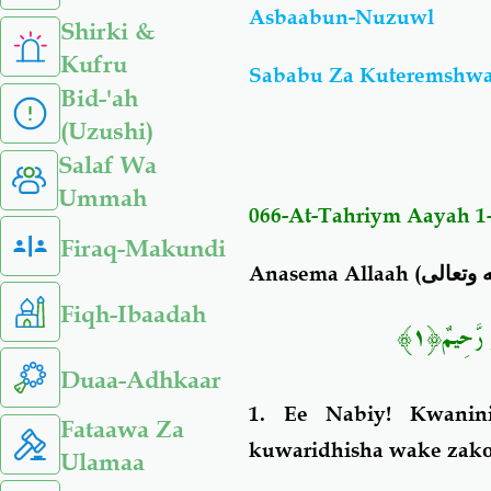
Asbaabun-Nuzuwl
Shirki &
Kufru
Sababu Za Kuteremshwa
Bid-'ah
(Uzushi)
Salaf Wa
Ummah
066-At-Tahriym Aayah 1
Firaq-Makundi
Anasema Allaah (
 وتعالى
Fiqh-Ibaadah
﴿١﴾
رَّحِيمٌ
Duaa-Adhkaar
1. Ee Nabiy! Kwanini
Fataawa Za
kuwaridhisha wake zako
Ulamaa