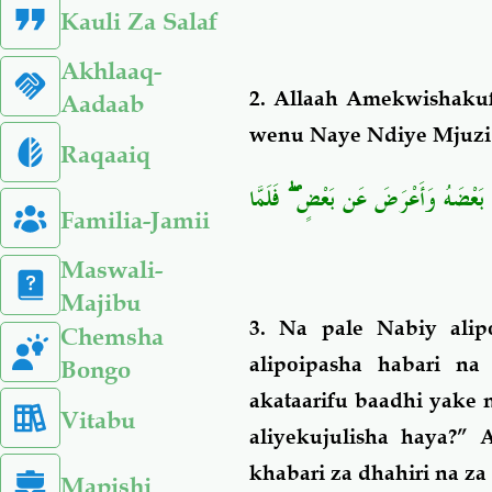
Kauli Za Salaf
Akhlaaq-
2. Allaah Amekwishakuf
Aadaab
wenu Naye Ndiye Mjuzi
Raqaaiq
فَلَمَّا
ۖ
َرَّفَ بَعْضَهُ وَأَعْرَضَ عَن بَعْضٍ
Familia-Jamii
Maswali-
Majibu
3. Na pale Nabiy ali
Chemsha
alipoipasha habari n
Bongo
akataarifu baadhi yake 
Vitabu
aliyekujulisha haya?”
khabari za dhahiri na za
Mapishi