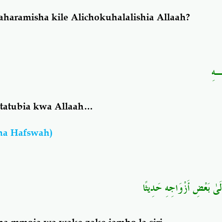
aharamisha kile Alichokuhalalishia Allaah?
َـهِ
 mtatubia kwa Allaah…
na Hafswah)
ُ إِلَىٰ بَعْضِ أَزْوَاجِهِ حَدِيثًا