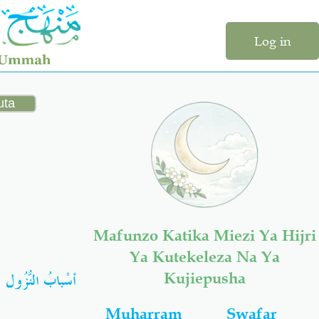
Log in
Mafunzo Katika Miezi Ya Hijri
Ya Kutekeleza Na Ya
أسْبابُ النُّزُول
Kujiepusha
Muharram
Swafar