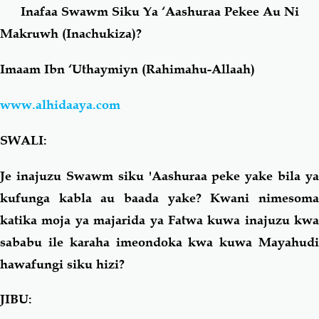
Inafaa Swawm Siku Ya ‘Aashuraa Pekee Au Ni
Makruwh (Inachukiza)?
Salaf Wa Ummah
Firaq-Makundi
Imaam Ibn ‘Uthaymiyn (Rahimahu-Allaah)
Fiqh-Ibaadah
Duaa-Adhkaar
www.alhidaaya.com
Fataawa Za Ulamaa
Kauli Za Salaf
SWALI:
Akhlaaq-Aadaab
Raqaaiq
Je inajuzu Swawm siku 'Aashuraa peke yake bila ya
kufunga kabla au baada yake? Kwani nimesoma
Familia-Jamii
Maswali-Majibu
katika moja ya majarida ya Fatwa kuwa inajuzu kwa
sababu ile karaha imeondoka kwa kuwa Mayahudi
Chemsha Bongo
Vitabu
hawafungi siku hizi?
Mapishi
JIBU: