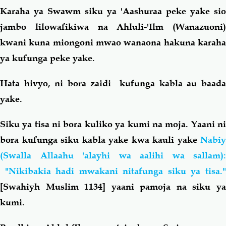
Karaha ya Swawm siku ya 'Aashuraa peke yake sio
jambo lilowafikiwa na Ahluli-'Ilm (Wanazuoni)
kwani kuna miongoni mwao wanaona hakuna karaha
ya kufunga peke yake.
Hata hivyo, ni bora zaidi kufunga kabla au baada
yake.
Siku ya tisa ni bora kuliko ya kumi na moja. Yaani ni
bora kufunga siku kabla yake kwa kauli yake
Nabiy
(Swalla Allaahu 'alayhi wa aalihi wa sallam):
"Nikibakia hadi mwakani nitafunga siku ya tisa."
[Swahiyh Muslim 1134] yaani pamoja na siku ya
kumi.