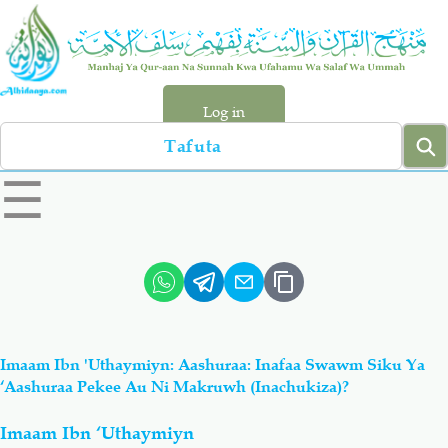
Skip
to
main
content
Log in
Search
left
☰
sidebar
menu
Qur-aan
Hadiyth
Sunnah
Tawhiyd
Imaam Ibn 'Uthaymiyn: Aashuraa: Inafaa Swawm Siku Ya
Aqiydah
Manhaj
‘Aashuraa Pekee Au Ni Makruwh (Inachukiza)?
Imaam Ibn ‘Uthaymiyn
Shirki & Kufru
Bid-'ah (Uzushi)