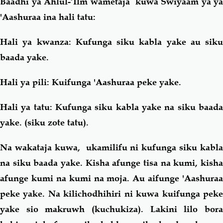
Baadhi ya Ahlul-‘Ilm wametaja kuwa Swiyaam ya ya
'Aashuraa ina hali tatu:
Hali ya kwanza
: Kufunga siku kabla yake
au
siku
baada yake.
Hali ya pili:
Kuifunga 'Aashuraa peke yake.
Hali ya tatu
: Kufunga siku kabla yake
na
siku baad
yake. (siku zote tatu).
Na wakataja kuwa, ukamilifu ni kufunga siku kabla
na siku baada yake. Kisha afunge tisa na kumi, kisha
afunge kumi na kumi na moja. Au aifunge 'Aashuraa
peke yake. Na kilichodhihiri ni kuwa kuifunga peke
yake sio makruwh (kuchukiza). Lakini lilo bora