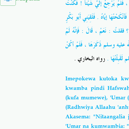
، َلَمْ يَرْجِعْ إلَيَّ شَيْئاً ! فَكُنْتُ
، نْكَحْتُهَا إيَّاهُ . فَلَقِيَنِي أَبُو بَكْرٍ
، فقلتُ : نَعَمْ ، قَالَ : فَإنَّهُ لَمْ
ه عليه وسلم
ذَكَرَهَا ، فَلَمْ أكُنْ
م
لَقَبِلْتُهَا .
رواه البخاري .
Imepokewa kutoka kwa
kwamba pindi Hafswah 
(kufa mumewe), 'Umar (
(Radhwiya Allaahu 'anh
Akasema: "Nitaangalia
'Umar na kumwambia: "N