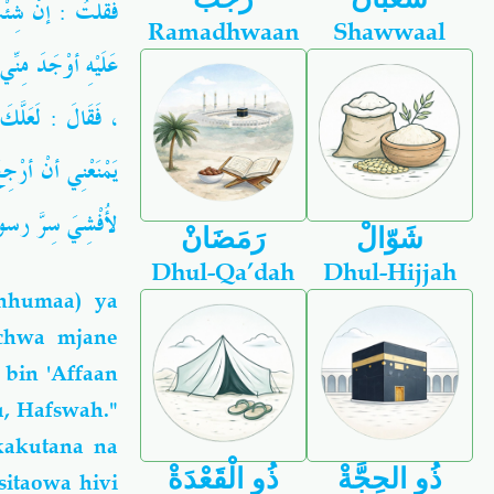
فقلتُ : إنْ شِئْتَ
Ramadhwaan
Shawwaal
عَلَيْهِ أوْجَدَ مِنِّي
فَقَالَ : لَعَلَّكَ 
يَمْنَعْنِي أنْ أرْجِ
لأُفْشِيَ سِرَّ رس
شَوّالْ
رَمَضَانْ
Dhul-Qa’dah
Dhul-Hijjah
nhumaa) ya
achwa mjane
bin 'Affaan
, Hafswah."
kakutana na
ذُو الحِجَّةْ
ذُو الْقَعْدَةْ
itaowa hivi