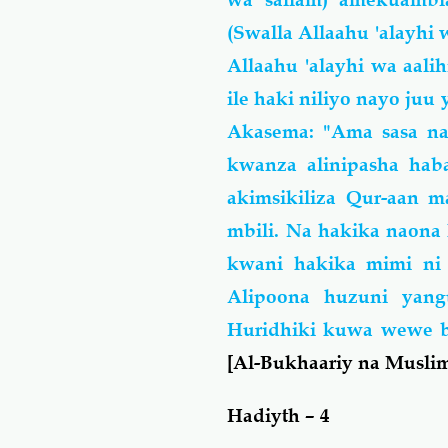
(Swalla Allaahu 'alayhi 
Allaahu 'alayhi wa aali
ile haki niliyo nayo juu
Akasema: "Ama sasa na
kwanza alinipasha hab
akimsikiliza Qur-aan 
mbili. Na hakika naona
kwani hakika mimi ni 
Alipoona huzuni yangu
Huridhiki kuwa wewe b
[Al-Bukhaariy na Muslim,
Hadiyth – 4