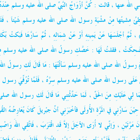
ه عنها ، قالت : كُنَّ أزْوَاجُ النَّبيِّ
صلى الله عليه وسلم
عِنْدَه
طِئُ مِشيتُها مِنْ مشْيَةِ رسول الله
صلى الله عليه وسلم
شَيْئاً  : ((
 )) ، ثُمَّ أجْلَسَهَا عَنْ يَمِينِهِ أَوْ عَنْ شِمَالِهِ ، ثُمَّ سَارَّهَا فَبَكتْ 
َةَ فَضَحِكَتْ ، فقلتُ لَهَا : خَصَّكِ رسولُ الله
صلى الله عليه وسلم
مِن
قَامَ رسولُ الله
صلى الله عليه وسلم
سَألْتُهَا : مَا قَالَ لَكِ رسولُ الل
ِي عَلَى رسول الله
صلى الله عليه وسلم
سِرَّهُ ، فَلَمَّا تُوُفِّيَ رسول 
مَا لِي عَلَيْكِ مِنَ الحَقِّ ، لَمَا حَدَّثْتِنِي مَا قَالَ لَكِ رسول الله
صلى 
ا حِيْنَ سَارَّنِي في المَرَّةِ الأُولَى فأخْبَرَنِي أنّ جِبْريلَ كَانَ يُعَارِضُهُ القُر
لآنَ مَرَّتَيْنِ ، وَإنِّي لا أُرَى الأجَلَ إِلاَّ قَدِ اقْتَرَبَ ، فَاتَّقِي اللهَ وَاصْ