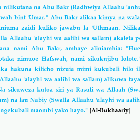
o nilikutana na Abu Bakr (Radhwiya Allaahu 'anh
swah bint 'Umar." Abu Bakr alikaa kimya na wal
iliniuma zaidi kuliko jawabu la 'Uthmaan. Nili
la Allaahu 'alayhi wa aalihi wa sallam) akaleta 
ana nami Abu Bakr, ambaye aliniambia: "Hu
otaka nimuoe Hafswah, nami sikukujibu lolote.
ka hakuna kilicho nizuia mimi kukubali hilo il
laahu 'alayhi wa aalihi wa sallam) alikuwa tay
a sikuweza kutoa siri ya Rasuli wa Allaah (Swa
lam) na lau Nabiy (Swalla Allaahu 'alayhi wa aalih
ingekubali maombi yako hayo."
[Al-Bukhaariy]