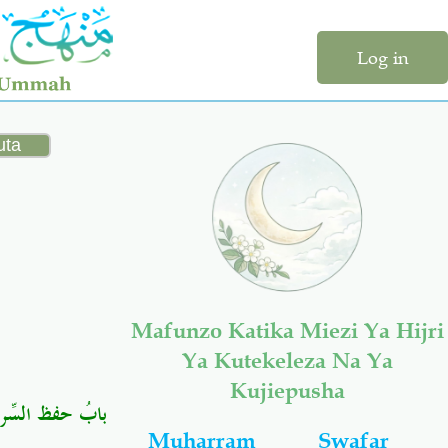
Log in
Mafunzo Katika Miezi Ya Hijri
Ya Kutekeleza Na Ya
Kujiepusha
بابُ حفظ السِّر
Muharram
Swafar