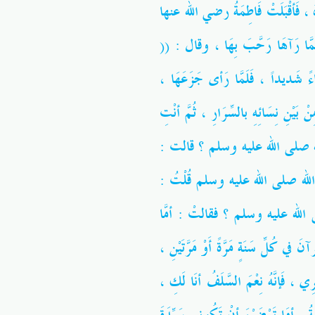
ُ ، فَأقْبَلَتْ فَاطِمَةُ رضي الله عنها
، فَلَمَّا رَآهَا رَحَّبَ بِهَا ، وقال
بُكَاءً شَديداً ، فَلَمَّا رَأى جَزَعَهَا
ْ بَيْنِ نِسَائِهِ بالسِّرَارِ ، ثُمَّ أنْتِ
ه
صلى الله عليه وسلم
؟ قالت :
الله
صلى الله عليه وسلم
قُلْتُ :
الله عليه وسلم
؟ فقالتْ : أمَّا
آنَ في كُلِّ سَنَةٍ مَرَّةً أَوْ مَرَّتَيْنِ
بِرِي ، فَإنَّهُ نِعْمَ السَّلَفُ أنَا لَكِ