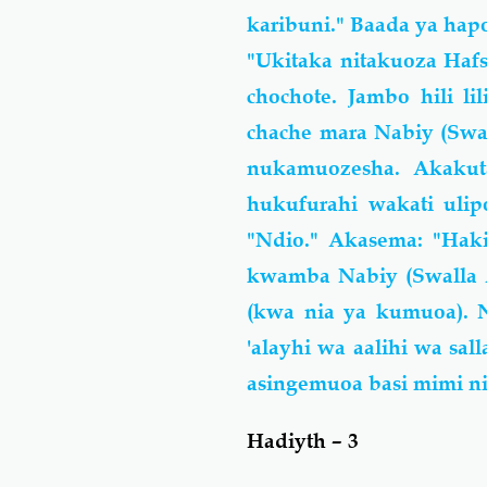
karibuni." Baada ya hap
"Ukitaka nitakuoza Haf
chochote. Jambo hili l
chache mara Nabiy (Swal
nukamuozesha. Akakut
hukufurahi wakati ulip
"Ndio." Akasema: "Haki
kwamba Nabiy (Swalla Al
(kwa nia ya kumuoa). N
'alayhi wa aalihi wa sal
asingemuoa basi mimi n
Hadiyth – 3