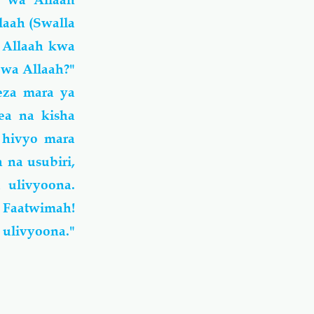
laah (Swalla
a Allaah kwa
 wa Allaah?"
eza mara ya
ea na kisha
 hivyo mara
 na usubiri,
 ulivyoona.
 Faatwimah!
ulivyoona."