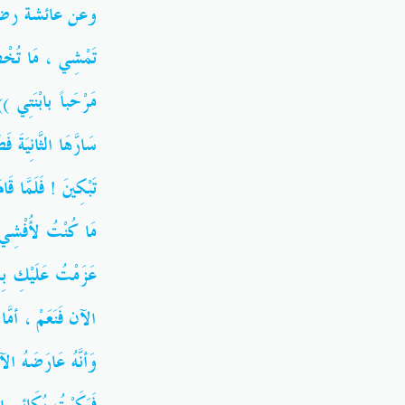
وعن عائشة رضي الل
تَمْشِي ، مَا تُخْ
مَرْحَباً بابْنَتِي ،
سَارَّهَا الثَّانِي
تَبْكِينَ ! فَلَمَّا 
مَا كُنْتُ لأُفْش
عَزَمْتُ عَلَيْكِ بِ
الآن فَنَعَمْ ، أمَّ ،
وَأنَّهُ عَارَضَهُ ا ،