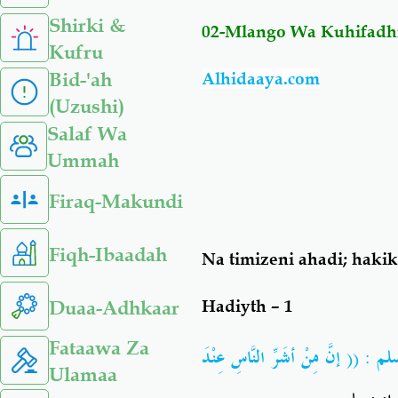
Shirki &
02-Mlango Wa Kuhifadhi
Kufru
Bid-'ah
Alhidaaya.com
(Uzushi)
Salaf Wa
Ummah
Firaq-Makundi
Fiqh-Ibaadah
Na timizeni ahadi; haki
Duaa-Adhkaar
Hadiyth – 1
Fataawa Za
لم
: (( إنَّ مِنْ أشَرِّ النَّاسِ عِنْدَ
Ulamaa