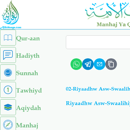
Skip
to
main
content
left
Qur-aan
Search
sidebar
menu
Hadiyth
Sunnah
02-Riyaadhw Asw-Swaalih
Tawhiyd
Riyaadhw Asw-Swaalih
Aqiydah
Manhaj