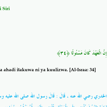
 Siri
﴿٣٤﴾
ِنَّ الْعَهْدَ كَانَ مَسْئُولًا
ka ahadi itakuwa ni ya kuulizwa.
[Al-Israa: 34]
 الخدري
رضي الله عنه
، قَالَ : قَالَ رسول الله
صلى الله عليه وس