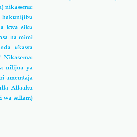
u) nikasema:
a hakunijibu
kaa kwa siku
posa na mimi
enda ukawa
" Nikasema:
a nilijua ya
ari amemtaja
lla Allaahu
i wa sallam)