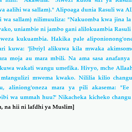
wa aalihi wa sallam)." Alipoaga dunia Rasuli wa Al
hi wa sallam) nilimuuliza: "Nakuomba kwa jina l
 yako, uniambie ni jambo gani alilokuambia Rasuli
weza kukuambia. Hakika pale aliponionong'on
ari kuwa: 'Jibriyl alikuwa kila mwaka akimsom
mara moja au mara mbili. Na ama sasa anafanya
 kuwa wakati wangu umefika. Hivyo, mche Allaah
mtangulizi mwema kwako. Nililia kilio changu
, aliniong'oneza mara ya pili akasema: "Ee
ibi wa ummah huu?' Nikacheka kicheko changu 
 na hii ni lafdhi ya Muslim]