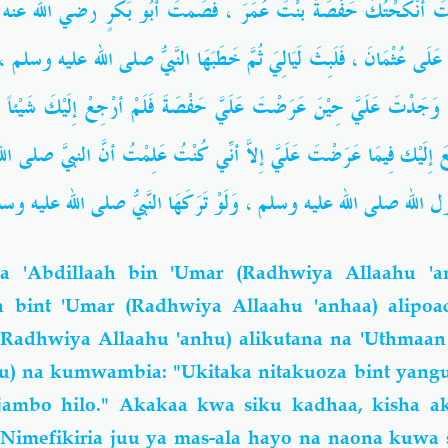
 أنْكَحْتُكَ حَفْصَةَ بنْتَ عُمَرَ ، فَصَمتَ أَبُو بَكْرٍ
رضي الله عنه
ف
 عَلَى عُثْمَانَ ، فَلَبِثَ لَيَالِيَ ثُمَّ خَطَبَهَا النَّبيُّ
صلى الله عليه وسلم
فَأ
وَجَدْتَ عَلَيَّ حِيْنَ عَرَضْتَ عَلَيَّ حَفْصَةَ فَلَمْ أرْجِعْ إِلَيْكَ شَيْئاً ؟ 
عَ إِلَيْك فِيمَا عَرَضْتَ عَلَيَّ إِلاَّ أنِّي كُنْتُ عَلِمْتُ أنَّ النبيَّ
صلى الل
ول الله
صلى الله عليه وسلم
، وَلَوْ تَرَكَهَا النَّبيُّ
صلى الله عليه وسل
 'Abdillaah bin 'Umar (Radhwiya Allaahu 'a
bint 'Umar (Radhwiya Allaahu 'anhaa) alipo
Radhwiya Allaahu 'anhu) alikutana na 'Uthmaan 
u) na kumwambia: "Ukitaka nitakuoza bint yangu
 jambo hilo." Akakaa kwa siku kadhaa, kisha a
imefikiria juu ya mas-ala hayo na naona kuwa s