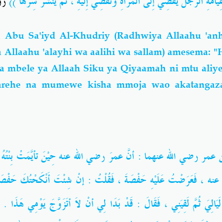
مَ القِيَامَةِ الرَّجُلَ يُفْضِي إِلَى الْمَرْأةِ وتُفْضِي إِلَيْهِ ، ثُمَّ يَنْشُرُ سِرَّهَا
 .
Abu Sa'iyd Al-Khudriy (Radhwiya Allaahu 'a
a Allaahu 'alayhi wa aalihi wa sallam) amesema: 
a mbele ya Allaah Siku ya Qiyaamah ni mtu aliy
rehe na mumewe kisha mmoja wao akatangaza 
ن عمر رضي الله عنهما : أنَّ عمرَ
رضي الله عنه
حِيْنَ تأيَّمَتْ بِنْتُه
عنه
فَعَرَضْتُ عَلَيْهِ حَفْصَةَ ، فَقُلْتُ : إنْ شِئْتَ أَنْكَحْتُكَ حَفْصَةَ
َيَالِيَ ثُمَّ لَقِيَنِي ، فَقَالَ : قَدْ بَدَا لِي أنْ لاَ أتَزَوَّجَ يَوْمِي هَذَا . ف