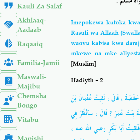
رواه مسلم
Kauli Za Salaf
Akhlaaq-
Imepokewa kutoka kwa 
Aadaab
Rasuli wa Allaah (Swall
waovu kabisa kwa daraj
Raqaaiq
mkewe na mke aliyesta
Familia-Jamii
[Muslim]
Maswali-
Hadiyth – 2
Majibu
Chemsha
ُ حَفْصَةُ ، قَالَ : لَقِيتُ عُثْمَانَ بْنَ
Bongo
،  بِنْتَ عُمَرَ ؟ قَالَ : سأنْظُرُ فِي
Vitabu
،
رضي الله عنه
َلَقِيتُ أَبَا بَكْرٍ
Mapishi