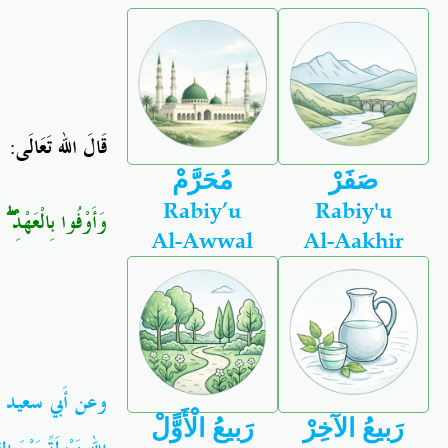
:
قَالَ الله تَعَالَى
صَفَرْ
مُحَرَّمْ
Rabiy’u
Rabiy'u
إ
ۖ
وَأَوْفُوا بِالْعَهْدِ
Al-Awwal
Al-Aakhir
وعن أَبي سعيد
رَبيعُ الآخِرْ
رَبيعُ الْأَوًّلْ