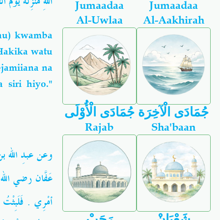
اللهِ مَنْزِلَةً يَوْ ))
Jumaadaa
Jumaadaa
Al-Uwlaa
Al-Aakhirah
nhu) kwamba
"Hakika watu
ejamiiana na
siri hiyo."
جُمَادَى الْآخِرَة
جُمَادَى الْأُوْلَى
Rajab
Sha'baan
وعن عبدِ الله ب
عَفّانَ
رضي الله 
أمْرِي . فَلَبِثْتُ ل
شَعْبَانْ
رَجَبْ