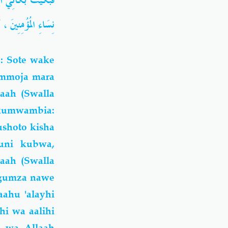
فَبَكَيْتُ بُكَائِي ا
نِسَاءِ المُؤُمِنِي .
: Sote wake
i mmoja mara
aah (Swalla
 kumwambia:
ushoto kisha
uni kubwa,
laah (Swalla
ngumza nawe
aahu 'alayhi
hi wa aalihi
i wa Allaah