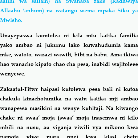
aalihi wa sallam) na Swahaba zake (Radhwiya
Allaahu 'anhum) na watangu wema mpaka Siku ya
Mwisho.
Unayepaswa kumtolea ni kila mtu katika familia
yako ambao ni jukumu lako kuwahudumia kama
mke, watoto, wazazi wawili, bibi na babu. Ama ikiwa
hao wanacho kipato chao cha pesa, inabidi wajitoleee
wenyewe.
Zakaatul-Fitwr haipasi kutolewa pesa bali ni kutoa
chakula kinachotumika na watu katika mji ambao
wanapewa masikini na wenye kuhitaji. Na kiwango
chake ni swaa’ moja (swaa’ moja inasemwa ni kilo
mbili na nusu, au viganja viwili vya mikono kwa
pamoja viwe mara nne) kwa kiasi chetu