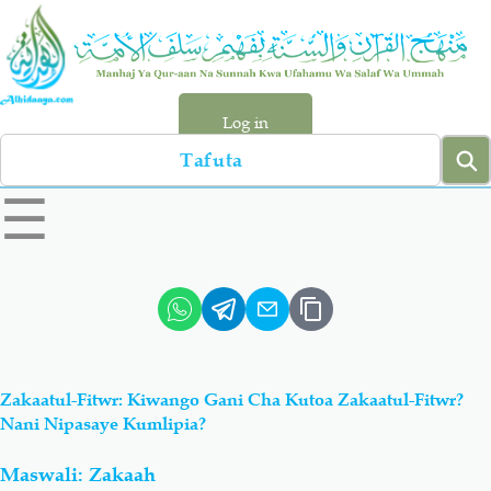
Skip
to
main
content
Log in
Search
left
☰
sidebar
menu
Qur-aan
Hadiyth
Sunnah
Tawhiyd
Zakaatul-Fitwr: Kiwango Gani Cha Kutoa Zakaatul-Fitwr?
Aqiydah
Manhaj
Nani Nipasaye Kumlipia?
Maswali: Zakaah
Shirki & Kufru
Bid-'ah (Uzushi)