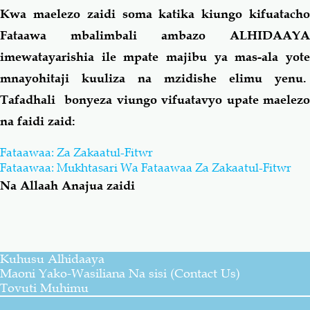
Kwa maelezo zaidi soma katika kiungo kifuatacho
Fataawa mbalimbali ambazo ALHIDAAYA
imewatayarishia ile mpate majibu ya mas-ala yote
mnayohitaji kuuliza na mzidishe elimu yenu.
Tafadhali bonyeza viungo vifuatavyo upate maelezo
na faidi zaid:
Fataawaa: Za Zakaatul-Fitwr
Fataawaa: Mukhtasari Wa Fataawaa Za Zakaatul-Fitwr
Na Allaah Anajua zaidi
Kuhusu Alhidaaya
Maoni Yako-Wasiliana Na sisi (Contact Us)
Tovuti Muhimu