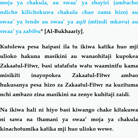
moja ya chakula, au swaa’ ya shayiri (ambacho
ndicho kilichokuwa chakula chao zama hizo) au
swaa’ ya tende au swaa’ ya
aqit
(mtindi mkavu) a
swaa’ ya zabibu
" [Al-Bukhaariy].
Kutolewa pesa haipasi ila tu ikiwa katika huo mji
ulioko hakuna masikini au wanaohitaji kupokea
Zakaatul-Fitwr, basi utatafuta watu waaminifu kama
misikiti inayopokea Zakaatul-Fitwr ambao
hukusanya pesa hizo za Zakaatul-Fitwr na kuzituma
nchi ambazo zina masikini na zenye kuhitaji zaidi.
Na ikiwa hali ni hiyo basi kiwango chake kitakuwa
ni sawa na thamani ya swaa’ moja ya chakula
kinachotumika katika mji huo ulioko wewe.