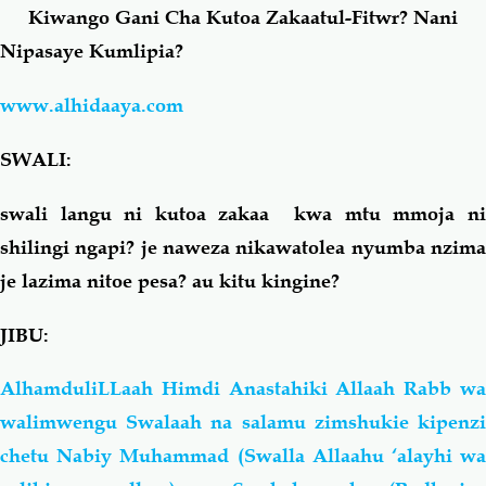
Kiwango Gani Cha Kutoa Zakaatul-Fitwr? Nani
Nipasaye Kumlipia?
Salaf Wa Ummah
Firaq-Makundi
www.alhidaaya.com
Fiqh-Ibaadah
Duaa-Adhkaar
SWALI:
Fataawa Za Ulamaa
Kauli Za Salaf
swali langu ni kutoa zakaa kwa mtu mmoja ni
shilingi ngapi? je naweza nikawatolea nyumba nzima
Akhlaaq-Aadaab
Raqaaiq
je lazima nitoe pesa? au kitu kingine?
Familia-Jamii
Maswali-Majibu
JIBU:
Chemsha Bongo
Vitabu
AlhamduliLLaah Himdi Anastahiki Allaah Rabb wa
walimwengu Swalaah na salamu zimshukie kipenzi
Mapishi
chetu Nabiy Muhammad (Swalla Allaahu ‘alayhi wa