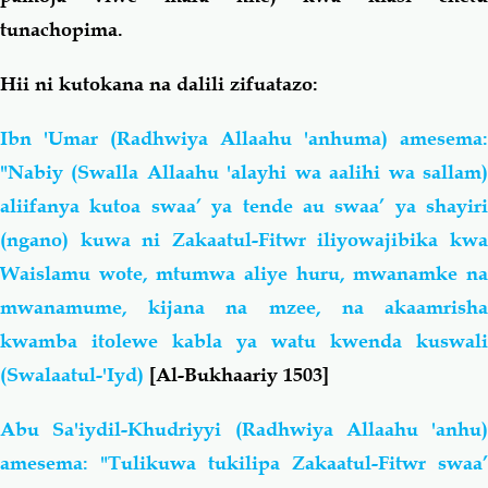
tunachopima.
Hii ni kutokana na dalili zifuatazo:
Ibn 'Umar (Radhwiya Allaahu 'anhuma) amesema:
"Nabiy (Swalla Allaahu 'alayhi wa aalihi wa sallam)
aliifanya kutoa swaa’ ya tende au swaa’ ya shayiri
(ngano) kuwa ni Zakaatul-Fitwr iliyowajibika kwa
Waislamu wote, mtumwa aliye huru, mwanamke na
mwanamume, kijana na mzee, na akaamrisha
kwamba itolewe kabla ya watu kwenda kuswali
(Swalaatul-'Iyd)
[Al-Bukhaariy 1503]
Abu Sa'iydil-Khudriyyi (Radhwiya Allaahu 'anhu)
amesema: "Tulikuwa tukilipa Zakaatul-Fitwr swaa’