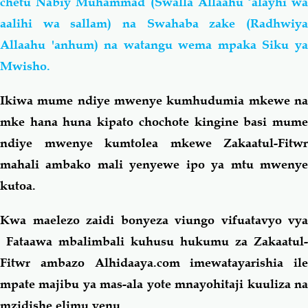
chetu Nabiy Muhammad (Swalla Allaahu ‘alayhi wa
aalihi wa sallam) na Swahaba zake (Radhwiya
Allaahu 'anhum) na watangu wema mpaka Siku ya
Mwisho.
Ikiwa mume ndiye mwenye kumhudumia mkewe na
mke hana huna kipato chochote kingine basi mume
ndiye mwenye kumtolea mkewe Zakaatul-Fitwr
mahali ambako mali yenyewe ipo ya mtu mwenye
kutoa.
Kwa maelezo zaidi bonyeza viungo vifuatavyo vya
Fataawa mbalimbali kuhusu hukumu za Zakaatul-
Fitwr ambazo Alhidaaya.com imewatayarishia ile
mpate majibu ya mas-ala yote mnayohitaji kuuliza na
mzidishe elimu yenu.