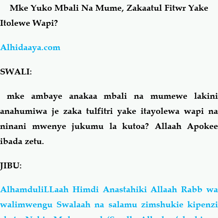
Mke Yuko Mbali Na Mume, Zakaatul Fitwr Yake
Itolewe Wapi?
Salaf Wa Ummah
Firaq-Makundi
Alhidaaya.com
Fiqh-Ibaadah
Duaa-Adhkaar
SWALI:
Fataawa Za Ulamaa
Kauli Za Salaf
mke ambaye anakaa mbali na mumewe lakini
anahumiwa je zaka tulfitri yake itayolewa wapi na
Akhlaaq-Aadaab
Raqaaiq
ninani mwenye jukumu la kutoa? Allaah Apokee
ibada zetu.
Familia-Jamii
Maswali-Majibu
JIBU:
Chemsha Bongo
Vitabu
AlhamduliLLaah Himdi Anastahiki Allaah Rabb wa
Mapishi
walimwengu Swalaah na salamu zimshukie kipenzi