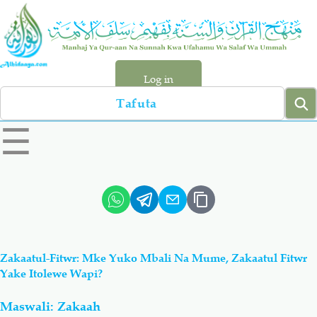
Skip
to
main
content
Log in
Search
left
☰
sidebar
menu
Qur-aan
Hadiyth
Sunnah
Tawhiyd
Zakaatul-Fitwr: Mke Yuko Mbali Na Mume, Zakaatul Fitwr
Aqiydah
Manhaj
Yake Itolewe Wapi?
Maswali: Zakaah
Shirki & Kufru
Bid-'ah (Uzushi)