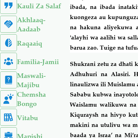
Kauli Za Salaf
ibada, na ibada inata
kuongeza au kupunguza
Akhlaaq-
na hakuna aliyekuwa a
Aadaab
'alayhi wa aalihi wa s
Raqaaiq
barua zao. Tuige na tufu
Familia-Jamii
Shukrani zetu za dhati 
Adhuhuri na Alasiri. 
Maswali-
linaulizwa ili Muislamu
Majibu
Chemsha
Sababu kubwa inayotole
Bongo
Waislamu walikuwa na 
Kiquraysh na hivyo kut
Vitabu
makini na utulivu wa m
baada ya Israa’ na Mi‘r
Mapishi