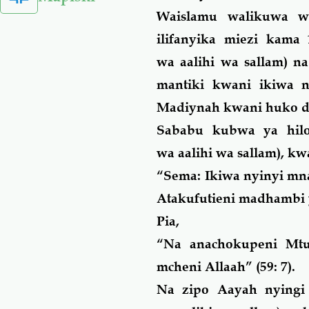
Waislamu walikuwa wa
ilifanyika miezi
kama
1
wa
aalihi wa
sallam) n
mantiki kwani ikiwa n
Madiynah kwani huko dol
Sababu kubwa ya
hil
wa
aalihi wa
sallam), k
“
Sema: Ikiwa nyinyi mn
Atakufutieni madhambi
Pia,
“
Na anachokupeni Mtu
mcheni Allaah
” (59: 7).
Na zipo Aayah nyingi 