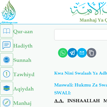
Skip
to
main
content
left
Qur-aan
Search
sidebar
menu
Hadiyth
Sunnah
Kwa Nini Swalaah Ya Adh
Tawhiyd
Maswali: Hukmu Za Sw
Aqiydah
SW
ALI
:
A.A.
INSHAALLAH M
Manhaj