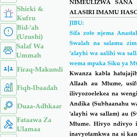
NIMEULIZWA
SANA
Shirki &
ALASIRI IMAMU HAS
Kufru
JIBU:
Bid-'ah
Sifa zote njema Anast
(Uzushi)
Swalah na salamu zim
Salaf Wa
‘alayhi wa
aalihi
wa
sal
Ummah
wema mpaka Siku ya M
Firaq-Makundi
Kwanza kabla hatujaji
Allaah au Mtume, usi
Fiqh-Ibaadah
ilivyozoelekea na weng
Andika (Subhaanahu wa 
Duaa-Adhkaar
'alayhi wa sallam) au (
Fataawa Za
Mtume. Hivyo ndivyo i
Ulamaa
inavyotamkwa na si
ka