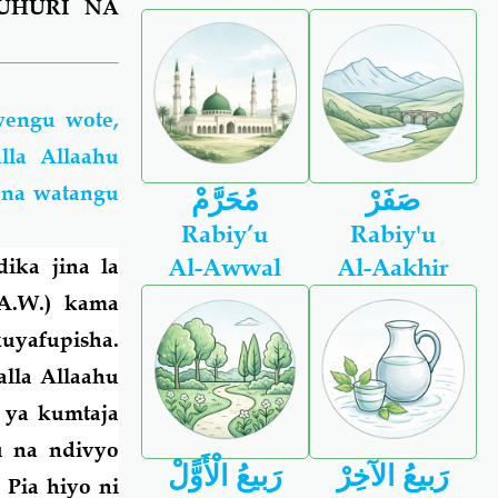
UHURI NA
wengu wote,
la Allaahu
 na watangu
صَفَرْ
مُحَرَّمْ
Rabiy’u
Rabiy'u
Al-Awwal
Al-Aakhir
ika jina la
.A.W.)
kama
kuyafupisha.
lla Allaahu
a ya kumtaja
u na ndivyo
رَبيعُ الآخِرْ
رَبيعُ الْأَوًّلْ
Pia hiyo ni