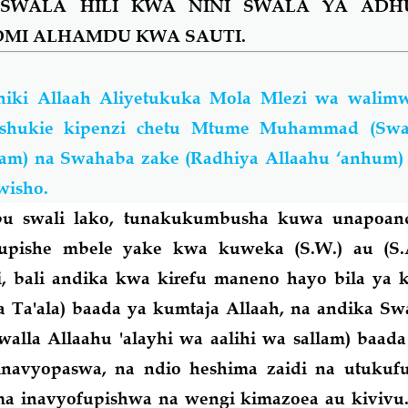
SWALA HILI KWA NINI SWALA YA ADH
OMI ALHAMDU KWA SAUTI.
ahiki Allaah Aliyetukuka Mola Mlezi wa walim
shukie kipenzi chetu Mtume Muhammad (Swal
lam) na Swahaba zake (Radhiya Allaahu ‘anhum)
wisho.
bu swali lako, tunakukumbusha kuwa unapoand
fupishe mbele yake kwa kuweka (S.W.) au (S
i, bali andika kwa kirefu maneno hayo bila ya 
Ta'ala) baada ya kumtaja Allaah, na andika Swa
Swalla Allaahu 'alayhi wa aalihi wa sallam) baad
navyopaswa, na ndio heshima zaidi na utukuf
ma
inavyofupishwa na wengi kimazoea au kivivu. 