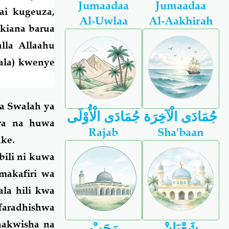
Jumaadaa
Jumaadaa
ai kugeuza,
Al-Uwlaa
Al-Aakhirah
kiana barua
lla Allaahu
'ala) kwenye
ka Swalah ya
جُمَادَى الْآخِرَة
جُمَادَى الْأُوْلَى
ara na huwa
Rajab
Sha'baan
ake.
ili ni kuwa
makafiri wa
ala hili kwa
ifaradhishwa
shakwisha na
شَعْبَانْ
رَجَبْ