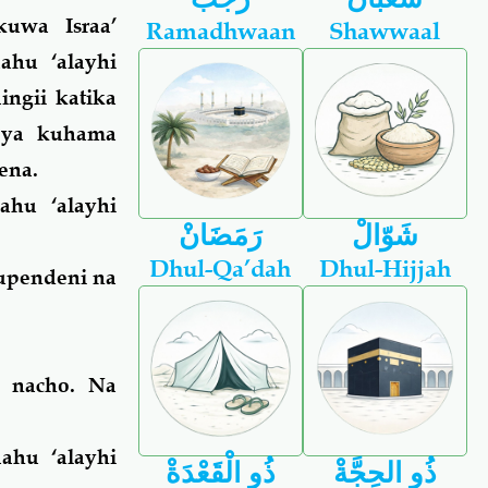
uwa Israa’
Ramadhwaan
Shawwaal
hu ‘alayhi
ngii katika
a ya kuhama
ena.
hu ‘alayhi
شَوّالْ
رَمَضَانْ
Dhul-Qa’dah
Dhul-Hijjah
kupendeni na
i nacho. Na
ahu ‘alayhi
ذُو الحِجَّةْ
ذُو الْقَعْدَةْ