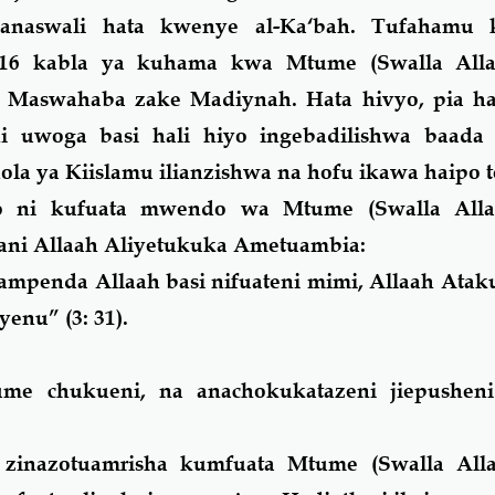
naswali hata kwenye al-Ka‘bah. Tufahamu k
6 kabla ya kuhama kwa Mtume (Swalla Allaa
a Maswahaba zake Madiynah. Hata hivyo, pia hai
i uwoga basi hali hiyo ingebadilishwa baad
a ya Kiislamu ilianzishwa na hofu ikawa haipo t
o
ni kufuata mwendo wa Mtume (Swalla Allaa
wani Allaah Aliyetukuka Ametuambia:
ampenda Allaah basi nifuateni mimi, Allaah Ata
 yenu
” (3: 31).
me chukueni, na anachokukatazeni jiepushen
zinazotuamrisha kumfuata Mtume (Swalla Alla