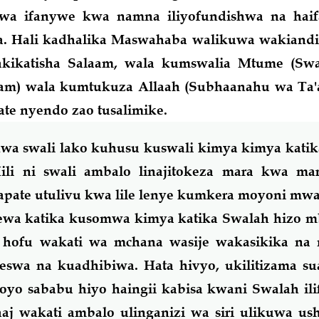
kiwa ifanywe kwa namna iliyofundishwa na haif
. Hali kadhalika Maswahaba walikuwa wakiandi
kikatisha Salaam, wala kumswalia Mtume (Swa
allam) wala kumtukuza Allaah (Subhaanahu wa Ta
ate nyendo zao tusalimike.
kwa swali lako kuhusu kuswali kimya kimya kati
Hili ni swali ambalo linajitokeza mara kwa m
 apate utulivu kwa lile lenye kumkera moyoni mw
wa katika kusomwa kimya katika Swalah hizo mb
hofu wakati wa mchana wasije wakasikika na 
eswa na kuadhibiwa. Hata hivyo, ukilitizama su
oyo sababu hiyo haingii kabisa kwani Swalah il
aaj wakati ambalo ulinganizi wa siri ulikuwa u