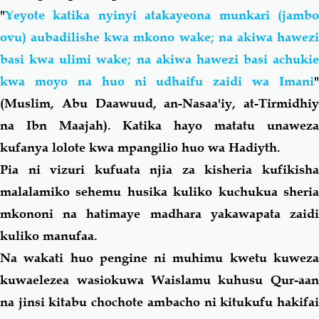
"
Yeyote katika nyinyi atakayeona munkari (jambo
ovu) aubadilishe kwa mkono wake; na akiwa hawezi
basi kwa ulimi wake; na akiwa hawezi basi achukie
kwa moyo na huo ni udhaifu zaidi wa Imani
"
(Muslim, Abu Daawuud, an-Nasaa'iy, at-Tirmidhiy
na Ibn Maajah). Katika hayo matatu unaweza
kufanya lolote kwa mpangilio huo wa Hadiyth.
Pia ni vizuri kufuata njia za kisheria kufikisha
malalamiko sehemu husika kuliko kuchukua sheria
mkononi na hatimaye madhara yakawapata zaidi
kuliko manufaa.
Na wakati huo pengine ni muhimu kwetu kuweza
kuwaelezea wasiokuwa Waislamu kuhusu Qur-aan
na jinsi kitabu chochote ambacho ni kitukufu hakifai