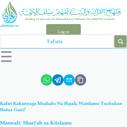
Skip
to
main
content
Log in
Search
left
☰
sidebar
menu
Qur-aan
Hadiyth
Sunnah
Tawhiyd
Kafiri Kakanyaga Msahafu Na Hajali, Waislamu Tuchukue
Aqiydah
Manhaj
Hatua Gani?
Maswali: Shari'ah za Kiislamu
Shirki & Kufru
Bid-'ah (Uzushi)