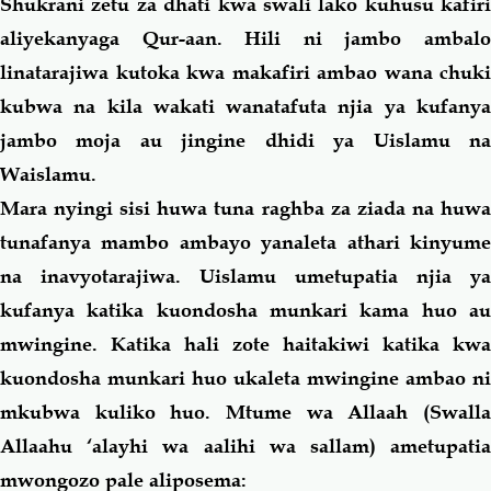
Shukrani zetu za dhati kwa swali lako kuhusu
kafiri
aliyekanyaga Qur-aan. Hili ni jambo ambalo
linatarajiwa kutoka kwa makafiri ambao wana chuki
kubwa na kila wakati wanatafuta njia ya kufanya
jambo moja au jingine dhidi ya Uislamu na
Waislamu.
Mara nyingi sisi huwa tuna raghba za ziada na huwa
tunafanya mambo ambayo yanaleta athari kinyume
na inavyotarajiwa. Uislamu umetupatia njia ya
kufanya katika kuondosha munkari
kama
huo a
mwingine. Katika hali zote haitakiwi katika kwa
kuondosha munkari huo ukaleta mwingine ambao ni
mkubwa kuliko huo. Mtume wa Allaah
(Swalla
Allaahu ‘alayhi wa aalihi wa sallam) ametupatia
mwongozo pale aliposema: