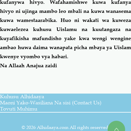
kufanywa hivyo. Wafahamishwe kuwa kufanya
hivyo ni ujinga mambo leo mbali na kuwa wanasema
kuwa wamestaarabika. Huo ni wakati wa kuweza
kuwaelezea kuhusu Uislamu na kuutangaza na
kuyafikisha mafundisho yake kwa wengi wengine
ambao huwa daima wanapata picha mbaya ya Uislam
kwenye vyombo vya habari.
Na Allaah Anajua zaidi
Kuhusu Alhidaaya
Maoni Yako-Wasiliana Na sisi (Contact Us)
Tovuti Muhimu
© 2026 Alhidaaya.com All rights reserved.
⌂