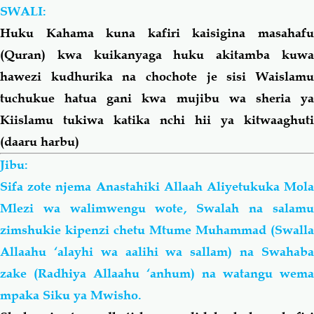
SW
ALI
:
Huku Kahama kuna kafiri kaisigina masahafu
Salaf Wa Ummah
Firaq-Makundi
(Quran) kwa kuikanyaga huku akitamba kuwa
hawezi kudhurika na chochote je sisi Waislamu
Fiqh-Ibaadah
Duaa-Adhkaar
tuchukue hatua gani kwa mujibu wa sheria ya
Kiislamu tukiwa katika nchi hii ya kitwaaghuti
Fataawa Za Ulamaa
Kauli Za Salaf
(daaru harbu)
Akhlaaq-Aadaab
Raqaaiq
Jibu:
Sifa zote njema Anastahiki Allaah Aliyetukuka Mola
Familia-Jamii
Maswali-Majibu
Mlezi wa walimwengu wote, Swalah na salamu
zimshukie kipenzi chetu Mtume Muhammad (Swalla
Chemsha Bongo
Vitabu
Allaahu ‘alayhi wa
aalihi
wa
sallam) na Swahab
zake (Radhiya Allaahu ‘anhum) na watangu wema
Mapishi
mpaka Siku ya Mwisho.