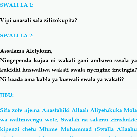
SWALI LA 1:
Salaf Wa Ummah
Firaq-Makundi
Vipi unasali sala zilizokupita?
Fiqh-Ibaadah
Duaa-Adhkaar
SWALI LA 2:
Assalama Aleiykum,
Fataawa Za Ulamaa
Kauli Za Salaf
Ningependa kujua ni wakati gani ambawo swala ya
kukidhi huswaliwa wakati swala nyengine imeingia?
Akhlaaq-Aadaab
Raqaaiq
Ni baada ama kabla ya kuswali swala ya wakati?
Familia-Jamii
Maswali-Majibu
JIBU:
Chemsha Bongo
Vitabu
Sifa zote njema Anastahiki Allaah Aliyetukuka Mola
wa walimwengu wote, Swalah na salamu zimshukie
Mapishi
kipenzi chetu Mtume Muhammad (Swalla Allaahu