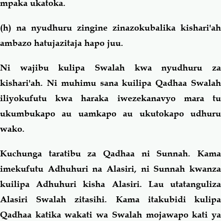
mpaka ukatoka.
(h) na nyudhuru zingine zinazokubalika kishari'ah
ambazo hatujazitaja hapo juu.
Ni wajibu kulipa Swalah kwa nyudhuru za
kishari'ah. Ni muhimu
sana
kuilipa Qadhaa Swalah
iliyokufutu kwa haraka iwezekanavyo mara tu
ukumbukapo au uamkapo au ukutokapo udhuru
wako.
Kuchunga taratibu za Qadhaa ni Sunnah. Kama
imekufutu Adhuhuri na Alasiri, ni Sunnah kwanza
kuilipa Adhuhuri kisha Alasiri. Lau utatanguliza
Alasiri Swalah zitasihi.
Kama
itakubidi kulip
Qadhaa katika wakati wa Swalah mojawapo kati ya