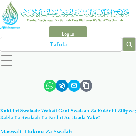
Skip
to
main
content
Log in
Search
left
☰
sidebar
menu
Qur-aan
Hadiyth
Sunnah
Tawhiyd
Kukidhi Swalaah: Wakati Gani Swalaah Za Kukidhi Zilipwe;
Aqiydah
Manhaj
Kabla Ya Swalaah Ya Fardhi Au Baada Yake?
Maswali: Hukmu Za Swalah
Shirki & Kufru
Bid-'ah (Uzushi)