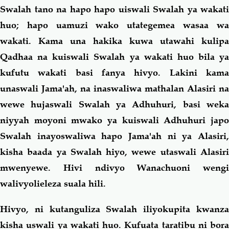
Swalah tano na hapo hapo uiswali Swalah ya wakati
huo; hapo uamuzi wako utategemea wasaa wa
wakati. Kama una hakika kuwa utawahi kulipa
Qadhaa na kuiswali Swalah ya wakati huo bila ya
kufutu wakati basi fanya hivyo. Lakini kama
unaswali Jama'ah, na inaswaliwa mathalan Alasiri na
wewe hujaswali Swalah ya Adhuhuri, basi weka
niyyah moyoni mwako ya kuiswali Adhuhuri japo
Swalah inayoswaliwa hapo Jama'ah ni ya Alasiri,
kisha baada ya Swalah hiyo, wewe utaswali Alasiri
mwenyewe. Hivi ndivyo Wanachuoni wengi
walivyolieleza suala hili.
Hivyo, ni kutanguliza Swalah iliyokupita kwanza
kisha uswali ya wakati huo. Kufuata taratibu ni bora