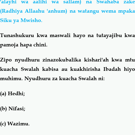
'alayhi wa aalihi wa sallam) na Swahaba zake
(Radhiya Allaahu 'anhum) na watangu wema mpaka
Siku ya Mwisho.
Tunashukuru kwa maswali hayo na tutayajibu kwa
pamoja hapa chini.
Zipo nyudhuru zinazokubalika kishari'ah kwa mtu
kuacha Swalah kabisa au kuakhirisha Ibadah hiyo
muhimu. Nyudhuru za kuacha Swalah ni:
(a) Hedhi;
(b) Nifasi;
(c) Wazimu.