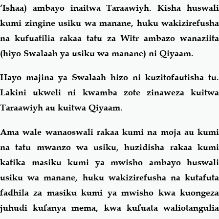
‘Ishaa) ambayo inaitwa Taraawiyh. Kisha huswali
kumi zingine usiku wa manane, huku wakizirefusha
na kufuatilia rakaa tatu za Witr ambazo wanaziita
(hiyo Swalaah ya usiku wa manane) ni Qiyaam.
Hayo majina ya Swalaah hizo ni kuzitofautisha tu.
Lakini ukweli ni kwamba zote zinaweza kuitwa
Taraawiyh au kuitwa Qiyaam.
Ama wale wanaoswali rakaa kumi na moja au kumi
na tatu mwanzo wa usiku, huzidisha rakaa kumi
katika masiku kumi ya mwisho ambayo huswali
usiku wa manane, huku wakizirefusha na kutafuta
fadhila za masiku kumi ya mwisho kwa kuongeza
juhudi kufanya mema, kwa kufuata waliotangulia