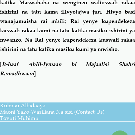
katika Maswahaba na wengineo walioswali rakaa
ishirini na tatu kama ilivyotajwa juu. Hivyo basi
wanajumuisha rai mbili; Rai yenye kupendekeza
kuswali rakaa kumi na tatu katika masiku ishirini ya
mwanzo. Na Rai yenye kupendekeza kuswali rakaa
ishirini na tatu katika masiku kumi ya mwisho.
[
It-haaf Ahlil-Iymaan bi Majaalisi Shahri
Ramadhwaan
]
Kuhusu Alhidaaya
Maoni Yako-Wasiliana Na sisi (Contact Us)
Tovuti Muhimu