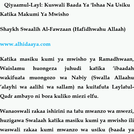
Qiyaamul-Layl: Kuswali Baada Ya 'Ishaa Na Usiku
Katika Makumi Ya Mwisho
Salaf Wa Ummah
Firaq-Makundi
Shaykh Swaalih Al-Fawzaan (Hafidhwahu Allaah)
Fiqh-Ibaadah
Duaa-Adhkaar
www.alhidaaya.com
Fataawa Za Ulamaa
Kauli Za Salaf
Katika masiku kumi ya mwisho ya Ramadhwaan,
Waislamu huongeza juhudi katika ‘ibaadah
Akhlaaq-Aadaab
Raqaaiq
wakifuata muongozo wa Nabiy (Swalla Allaahu
‘alayhi wa aalihi wa sallam) na kuitafuta Laylatul-
Familia-Jamii
Maswali-Majibu
Qadr ambayo ni bora kuliko miezi elfu.
Chemsha Bongo
Vitabu
Wanaoswali rakaa ishirini na tatu mwanzo wa mwezi,
huzigawa Swalaah katika masiku kumi ya mwisho ili
Mapishi
waswali rakaa kumi mwanzo wa usiku (baada ya