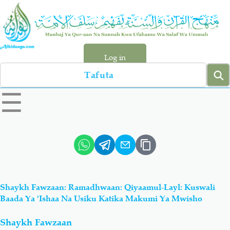
Skip
to
main
content
Log in
Search
left
☰
sidebar
menu
Qur-aan
Hadiyth
Sunnah
Tawhiyd
Shaykh Fawzaan: Ramadhwaan: Qiyaamul-Layl: Kuswali
Aqiydah
Manhaj
Baada Ya 'Ishaa Na Usiku Katika Makumi Ya Mwisho
Shaykh Fawzaan
Shirki & Kufru
Bid-'ah (Uzushi)