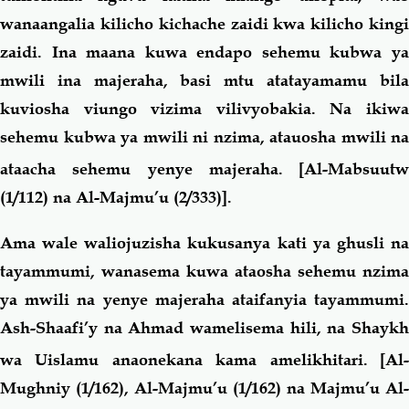
wanaangalia kilicho kichache zaidi kwa kilicho kingi
zaidi. Ina maana kuwa endapo sehemu kubwa ya
mwili ina majeraha, basi mtu atatayamamu bila
kuviosha viungo vizima vilivyobakia. Na ikiwa
sehemu kubwa ya mwili ni nzima, atauosha mwili na
ataacha sehemu yenye majeraha.
[Al-Mabsuutw
(1/112) na Al-Majmu’u (2/333)].
Ama wale waliojuzisha kukusanya kati ya ghusli na
tayammumi, wanasema kuwa ataosha sehemu nzima
ya mwili na yenye majeraha ataifanyia tayammumi.
Ash-Shaafi’y na Ahmad wamelisema hili, na Shaykh
wa Uislamu anaonekana kama amelikhitari.
[Al
Mughniy (1/162), Al-Majmu’u (1/162) na Majmu’u Al-