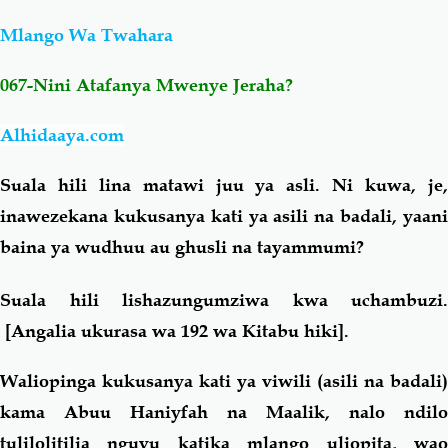
Mlango Wa Twahara
Salaf Wa Ummah
Firaq-Makundi
067-Nini Atafanya Mwenye Jeraha?
Fiqh-Ibaadah
Duaa-Adhkaar
Alhidaaya.com
Fataawa Za Ulamaa
Kauli Za Salaf
Suala hili lina matawi juu ya asli. Ni kuwa, je,
inawezekana kukusanya kati ya asili na badali, yaani
Akhlaaq-Aadaab
Raqaaiq
baina ya wudhuu au ghusli na tayammumi?
Familia-Jamii
Maswali-Majibu
Suala hili lishazungumziwa kwa uchambuzi.
[Angalia ukurasa wa 192 wa Kitabu hiki].
Chemsha Bongo
Vitabu
Waliopinga kukusanya kati ya viwili (asili na badali)
Mapishi
kama Abuu Haniyfah na Maalik, nalo ndilo
tulilolitilia nguvu katika mlango uliopita, wao