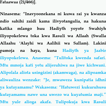
Fataawaa (21/466)].
Ninasema:
“Inavyoonekana ni kuwa rai ya kwanza
ndio sahihi zaidi kama ilivyotangulia, na hakuna
katika mlango huu Hadiyth yoyote Swahiyh
iliyopokelewa toka kwa Rasuli wa Allaah (Swalla
Allaahu 'Alayhi wa Aalihii wa Sallam). Lakini
pamoja na haya, kuna
Hadiyth ya Jaabi
iliyopokelewa. Anasema: “Tulitoka kwenda safari.
Mtu mmoja kati yetu alijeruhiwa na jiwe kichwani.
Alipolala aliota usingizini (akamwaga), na alipoamka
aliwauliza wenzake: “Je, mwaweza kunipatia idhni
ya kutayamamu? Wakasema: “Hatuwezi kukuruhusu
kutayamamu nawe una uwezo wa kuyatumia maji.”
Mtu yule alioga akafa. Tulipokuja kwa Rasuli