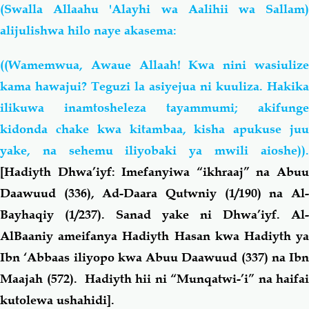
(Swalla Allaahu 'Alayhi wa Aalihii wa Sallam)
alijulishwa hilo naye akasema:
((Wamemwua, Awaue Allaah! Kwa nini wasiulize
kama hawajui? Teguzi la asiyejua ni kuuliza. Hakika
ilikuwa inamtosheleza tayammumi; akifunge
kidonda chake kwa kitambaa, kisha apukuse juu
yake, na sehemu iliyobaki ya mwili aioshe))
.
[Hadiyth Dhwa’iyf: Imefanyiwa “ikhraaj” na Abuu
Daawuud (336), Ad-Daara Qutwniy (1/190) na Al-
Bayhaqiy (1/237). Sanad yake ni Dhwa’iyf. Al-
AlBaaniy ameifanya Hadiyth Hasan kwa Hadiyth ya
Ibn ‘Abbaas iliyopo kwa Abuu Daawuud (337) na Ibn
Maajah (572). Hadiyth hii ni “Munqatwi-’i” na haifai
kutolewa ushahidi].