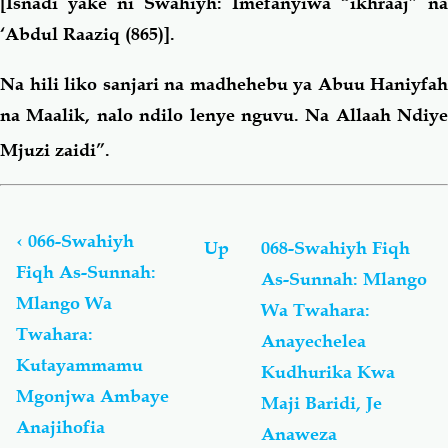
[Isnadi yake ni Swahiyh: Imefanyiwa “ikhraaj” na
‘Abdul Raaziq (865)].
Na hili liko sanjari na madhehebu ya Abuu Haniyfah
na Maalik, nalo ndilo lenye nguvu. Na Allaah Ndiye
Mjuzi zaidi”.
Book
traversal
links
‹
066-Swahiyh
Up
068-Swahiyh Fiqh
for
Fiqh As-Sunnah:
As-Sunnah: Mlango
01-
Mlango Wa
Swahiyh
Wa Twahara:
Fiqh
Twahara:
Anayechelea
As-
Kutayammamu
Kudhurika Kwa
Sunnah:
كِتَابُ
Mgonjwa Ambaye
Maji Baridi, Je
اَلطَّهَارَةِ
Anajihofia
Anaweza
-