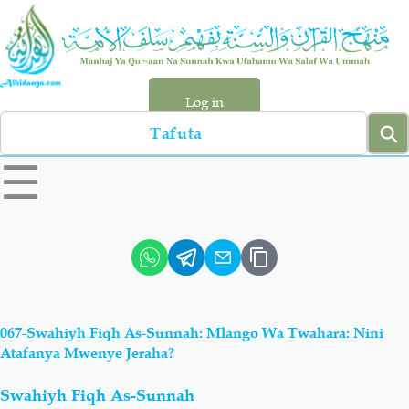
Skip
to
main
content
Log in
Search
left
☰
sidebar
menu
Qur-aan
Hadiyth
Sunnah
Tawhiyd
067-Swahiyh Fiqh As-Sunnah: Mlango Wa Twahara: Nini
Aqiydah
Manhaj
Atafanya Mwenye Jeraha?
Swahiyh Fiqh As-Sunnah
Shirki & Kufru
Bid-'ah (Uzushi)