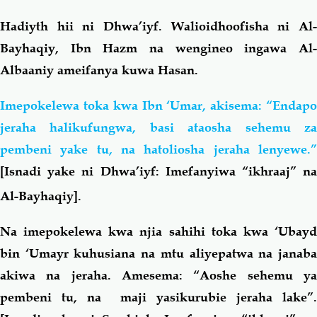
Hadiyth hii ni Dhwa’iyf. Walioidhoofisha ni Al-
Bayhaqiy, Ibn Hazm na wengineo ingawa Al-
Albaaniy ameifanya kuwa Hasan.
Imepokelewa toka kwa Ibn ‘Umar, akisema: “Endapo
jeraha halikufungwa, basi ataosha sehemu za
pembeni yake tu, na hatoliosha jeraha lenyewe.”
[Isnadi yake ni Dhwa’iyf: Imefanyiwa “ikhraaj” na
Al-Bayhaqiy].
Na imepokelewa kwa njia sahihi toka kwa ‘Ubayd
bin ‘Umayr kuhusiana na mtu aliyepatwa na janaba
akiwa na jeraha. Amesema: “Aoshe sehemu ya
pembeni tu, na maji yasikurubie jeraha lake”.