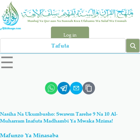
Skip
to
main
content
Log in
Search
left
☰
sidebar
menu
Qur-aan
Hadiyth
Sunnah
Tawhiyd
Nasiha Na Ukumbusho: Swawm Tarehe 9 Na 10 Al-
Aqiydah
Manhaj
Muharram Inafuta Madhambi Ya Mwaka Mzima!
Mafunzo Ya Minasaba
Shirki & Kufru
Bid-'ah (Uzushi)