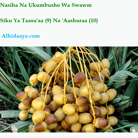
Nasiha Na Ukumbusho Wa Swawm
Salaf Wa Ummah
Firaq-Makundi
Siku Ya Taasu'aa (9) Na 'Aashuraa (10)
Fiqh-Ibaadah
Duaa-Adhkaar
Alhidaaya.com
Fataawa Za Ulamaa
Kauli Za Salaf
Akhlaaq-Aadaab
Raqaaiq
Familia-Jamii
Maswali-Majibu
Chemsha Bongo
Vitabu
Mapishi